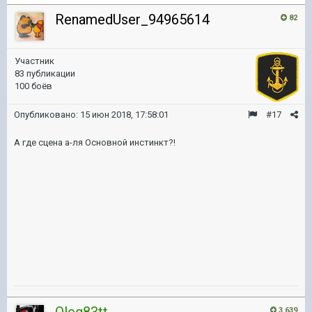
RenamedUser_94965614
82
Участник
83 публикации
100 боёв
Опубликовано:
15 июн 2018, 17:58:01
#17
А где сцена а-ля Основной инстинкт?!
Oleg83tt
3 639