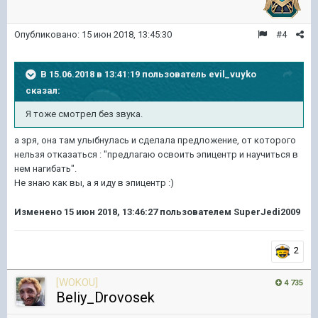
Опубликовано:
15 июн 2018, 13:45:30
#4
В 15.06.2018 в 13:41:19 пользователь
evil_vuyko
сказал:
Я тоже смотрел без звука.
а зря, она там улыбнулась и сделала предложение, от которого
нельзя отказаться : "предлагаю освоить эпицентр и научиться в
нем нагибать".
Не знаю как вы, а я иду в эпицентр :)
Изменено
15 июн 2018, 13:46:27
пользователем SuperJedi2009
2
[WOKOU]
4 735
Beliy_Drovosek