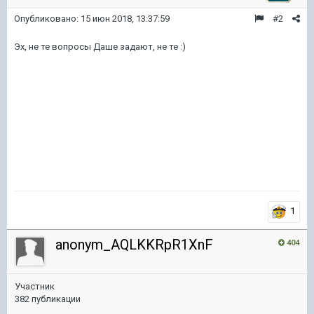
Опубликовано:
15 июн 2018, 13:37:59
#2
Эх, не те вопросы Даше задают, не те :)
1
anonym_AQLKKRpR1XnF
404
Участник
382 публикации