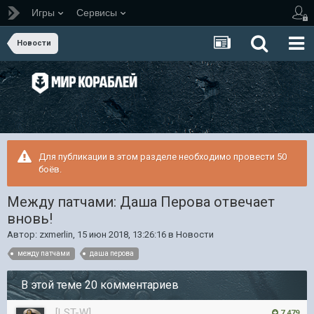
Игры
Сервисы
Новости
Для публикации в этом разделе необходимо провести 50
боёв.
Между патчами: Даша Перова отвечает
вновь!
Автор:
zxmerlin
,
15 июн 2018, 13:26:16
в
Новости
между патчами
даша перова
В этой теме 20 комментариев
[LST-W]
7 479