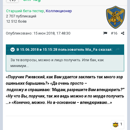
Старший бета-тестер
,
Коллекционер
2 707 публикаций
12 512 боёв
Опубликовано:
15 июн 2018, 17:48:30
#16
В 15.06.2018 в 15:15:28 пользователь
Ma_Fa
сказал:
За те вопросы, можно и лицо получить. Или бан, как
минимум...
«
Поручик
Ржевский
,
как
Вам
удается
заклеить
так
много
хор
ошеньких
барышень
?» «
Да
очень
просто
–
подхожу
и
спрашиваю:
'
Мадам
,
разрешите
Вам
впендюрить
?'"
«
Ну
что
Вы
,
поручик
,
так
же
ведь
можно
и
по
морде
получить
…» «
Конечно
,
можно
.
Но
в
-
основном
–
впендюриваю
…»
1