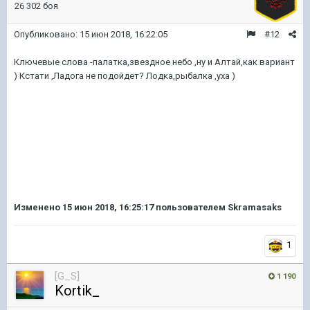
26 302 боя
Опубликовано:
15 июн 2018, 16:22:05
#12
Ключевые слова -палатка,звездное небо ,ну и Алтай,как вариант
) Кстати ,Ладога не подойдет? Лодка,рыбалка ,уха )
Изменено
15 июн 2018, 16:25:17
пользователем Skramasaks
1
[G_S]
1 190
Kortik_