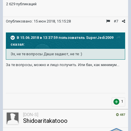
2 629 публикаций
Опубликовано:
15 июн 2018, 15:15:28
#7
В 15.06.2018 в 13:37:59 пользователь
SuperJedi2009
сказал:
Эх, не те вопросы Даше задают, не те :)
За те вопросы, можно и лицо получить. Или бан, как минимум...
1
[DON-S]
487
Shidoaritakatooo