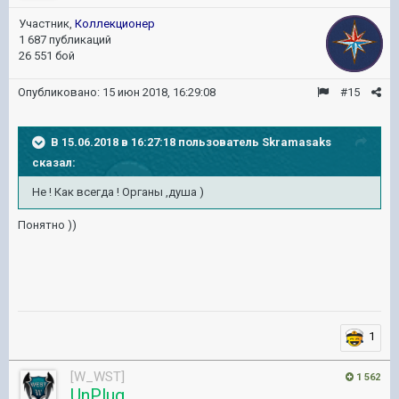
Участник,
Коллекционер
1 687 публикаций
26 551 бой
Опубликовано:
15 июн 2018, 16:29:08
#15
В 15.06.2018 в 16:27:18 пользователь
Skramasaks
сказал:
Не ! Как всегда ! Органы ,душа )
Понятно ))
1
[W_WST]
1 562
UnPlug