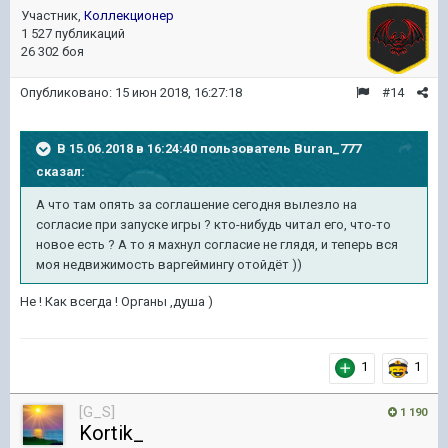
Участник,
Коллекционер
1 527 публикаций
26 302 боя
Опубликовано:
15 июн 2018, 16:27:18
#14
В 15.06.2018 в 16:24:40 пользователь
Buran_777
сказал:
А что там опять за соглашение сегодня вылезло на
согласие при запуске игры ? кто-нибудь читал его, что-то
новое есть ? А то я махнул согласие не глядя, и теперь вся
моя недвижимость варгеймингу отойдёт ))
Не ! Как всегда ! Органы ,душа )
1
1
[G_S]
1 190
Kortik_