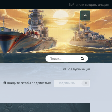
Войти
или
создать аккаунт
Все публикации
Войдите, чтобы подписаться
Подписчики
0