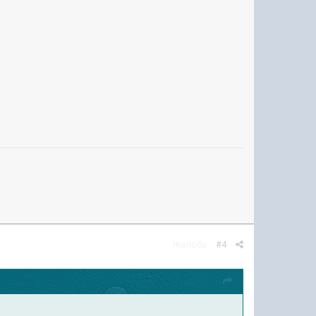
Жалоба
#4