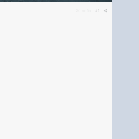
Жалоба
#1