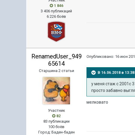
Участник
1 846
3 406 публикаций
6 226 боёв
RenamedUser_949
Опубликовано:
16 июн 201
65614
Старшина 2 статьи
В 16.06.2018 в 13:
у меня стаж с 2001с 
просто забавно выгл
мелковато
Участник
82
83 публикации
100 боёв
Город
:
Баден-баден