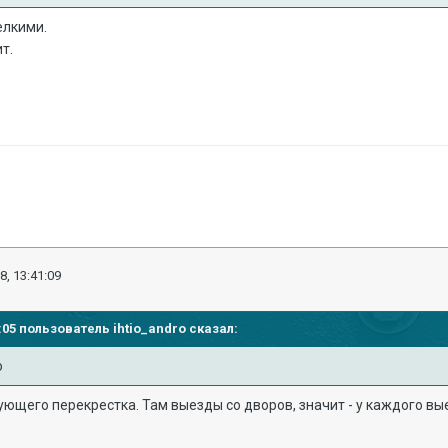
елкими.
т.
8, 13:41:09
32:05 пользователь
ihtio_andro
сказал:
ю
ующего перекрестка. Там выезды со дворов, значит - у каждого вы