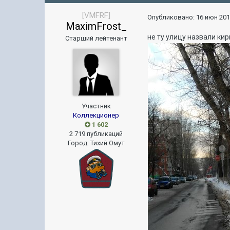
[VMFRF]
Опубликовано:
16 июн 201
MaximFrost_
не ту улицу назвали ки
Старший лейтенант
Участник
Коллекционер
1 602
2 719 публикаций
Город
:
Тихий Омут