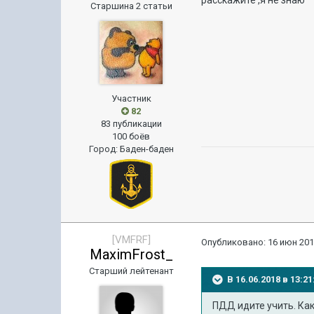
расскажите ,я не знаю
Старшина 2 статьи
Участник
82
83 публикации
100 боёв
Город
:
Баден-баден
[VMFRF]
Опубликовано:
16 июн 201
MaximFrost_
Старший лейтенант
В 16.06.2018 в 13:
ПДД идите учить. Как