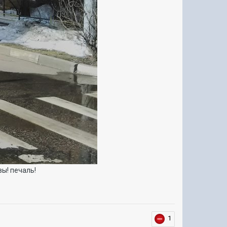
вы! печаль!
1