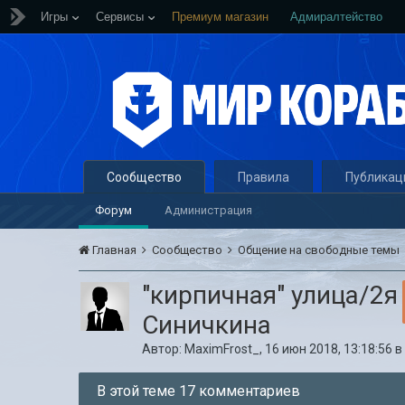
Игры
Сервисы
Премиум магазин
Адмиралтейство
Сообщество
Правила
Публикац
Форум
Администрация
Главная
Сообщество
Общение на свободные темы
"кирпичная" улица/2я
Синичкина
Автор:
MaximFrost_
,
16 июн 2018, 13:18:56
В этой теме 17 комментариев