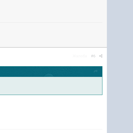
Жалоба
#6