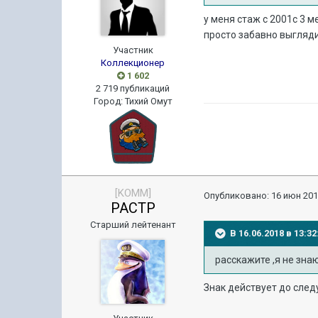
у меня стаж с 2001с 3 м
просто забавно выгляди
Участник
Коллекционер
1 602
2 719 публикаций
Город
:
Тихий Омут
[KOMM]
Опубликовано:
16 июн 201
PACTP
Старший лейтенант
В 16.06.2018 в 13:
расскажите ,я не зна
Знак действует до след