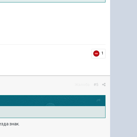
1
Жалоба
#5
езда знак.