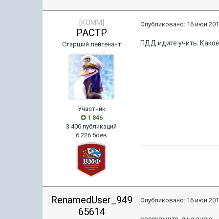
[KOMM]
Опубликовано:
16 июн 201
PACTP
ПДД идите учить. Какое
Старший лейтенант
Участник
1 846
3 406 публикаций
6 226 боёв
RenamedUser_949
Опубликовано:
16 июн 201
65614