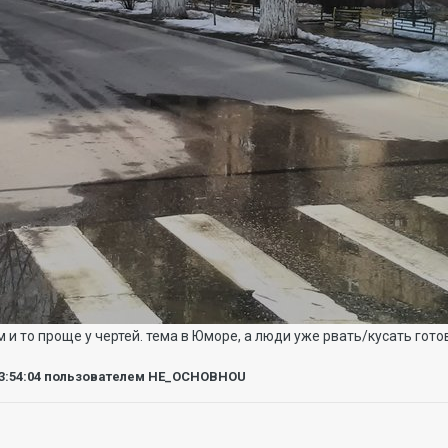
 и то проще у чертей. тема в Юморе, а люди уже рвать/кусать гото
3:54:04
пользователем HE_OCHOBHOU