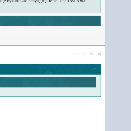
 еще буквально секунда две то его точно бы
Жалоба
#6