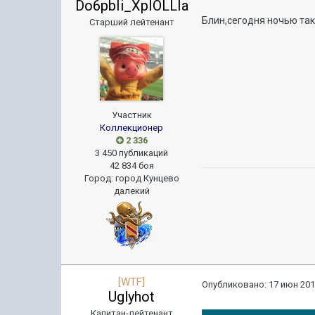
Do6pbIi_XpIOLLIa
Блин,сегодня ночью так
Старший лейтенант
Участник
Коллекционер
2 336
3 450 публикаций
42 834 боя
Город
:
город Кунцево
далекий
[WTF]
Опубликовано:
17 июн 201
Uglyhot
Капитан-лейтенант