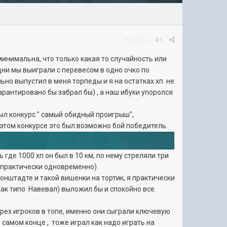
Жалоба
#1
инимальна, что только какая то случайность или
одни мы выиграли с перевесом в одно очко по
ьно выпустил в меня торпеды и я на остатках хп не
гарантировано бы забрал бы) , а наш ибуки упоролся
был конкурс " самый обидный проигрыш",
а этом конкурсе это был возможно бой победитель.
 где 1000 хп он был в 10 км, по нему стреляли три
 ( практически одновременно)
нштадте и такой вишенки на тортик, я практически
как типо Навевал) выложил бы и спокойно все.
рех игроков в топе, именно они сыграли ключевую
в самом конце , тоже играл как надо играть на