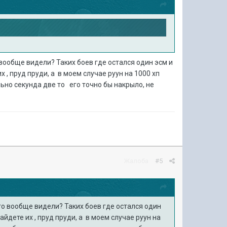
 вообще видели? Таких боев где остался один эсм и
 , пруд пруди, а в моем случае руун на 1000 хп
льно секунда две то его точно бы накрыло, не
Жалоба
#5
его вообще видели? Таких боев где остался один
йдете их , пруд пруди, а в моем случае руун на