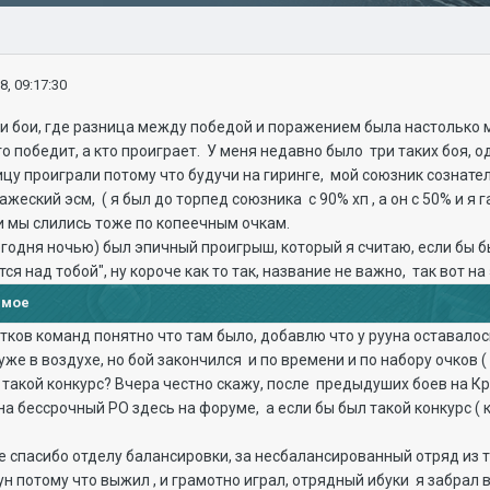
8, 09:17:30
и бои, где разница между победой и поражением была настолько м
то победит, а кто проиграет. У меня недавно было три таких боя, 
ицу проиграли потому что будучи на гиринге, мой союзник сознател
еский эсм, ( я был до торпед союзника с 90% хп , а он с 50% и я 
и мы слились тоже по копеечным очкам.
сегодня ночью) был эпичный проигрыш, который я считаю, если бы 
ся над тобой", ну короче как то так, название не важно, так вот н
имое
тков команд понятно что там было, добавлю что у рууна оставалось
уже в воздухе, но бой закончился и по времени и по набору очков
акой конкурс? Вчера честно скажу, после предыдуших боев на Кро
на бессрочный РО здесь на форуме, а если бы был такой конкурс ( 
е спасибо отделу балансировки, за несбалансированный отряд из т
ун потому что выжил , и грамотно играл, отрядный ибуки я забрал 