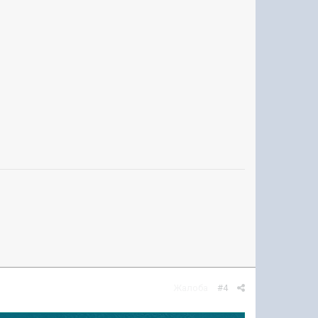
Жалоба
#4