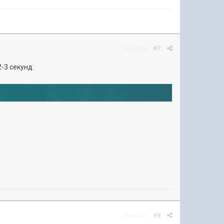
Жалоба
#7
-3 секунд:
Жалоба
#8