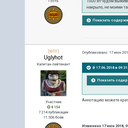
Гость
1000 хп чудом выживш
накрыло, не моими та
Показать содерж
[WTF]
Опубликовано:
17 июн 201
Uglyhot
Капитан-лейтенант
В 17.06.2018 в 09:
Показать соде
Аннотацию можете кра
Участник
8 154
7 214 публикации
11 506 боёв
Изменено
17 июн 2018, 0