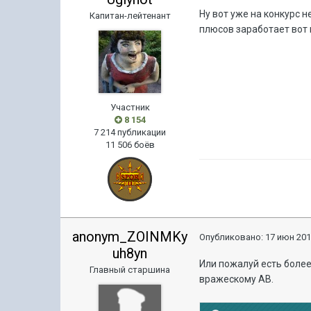
Ну вот уже на конкурс 
Капитан-лейтенант
плюсов заработает вот 
Участник
8 154
7 214 публикации
11 506 боёв
anonym_ZOINMKy
Опубликовано:
17 июн 201
uh8yn
Или пожалуй есть более
Главный старшина
вражескому АВ.