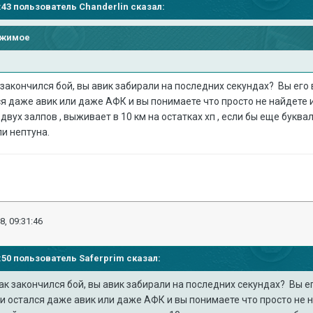
20:43 пользователь
Chanderlin
сказал:
ржимое
к закончился бой, вы авик забирали на последних секундах? Вы его
я даже авик или даже АФК и вы понимаете что просто не найдете их
вух залпов , выживает в 10 км на остатках хп , если бы еще буква
ли нептуна.
8, 09:31:46
27:50 пользователь
Saferprim
сказал:
как закончился бой, вы авик забирали на последних секундах? Вы 
ли остался даже авик или даже АФК и вы понимаете что просто не на