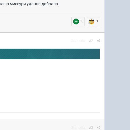
 наша миссури удачно добрала.
1
1
Жалоба
#2
Жалоба
#3