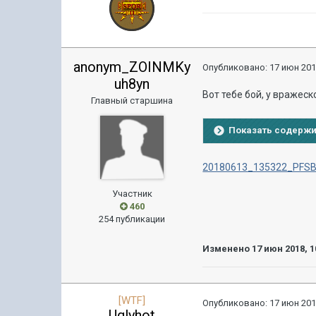
anonym_ZOINMKy
Опубликовано:
17 июн 201
uh8yn
Вот тебе бой, у вражеск
Главный старшина
Показать содерж
20180613_135322_PFSB1
Участник
460
254 публикации
Изменено
17 июн 2018, 1
[WTF]
Опубликовано:
17 июн 201
Uglyhot