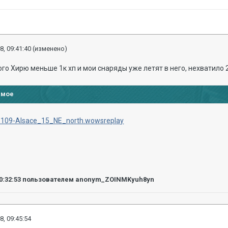
8, 09:41:40
(изменено)
ого Хирю меньше 1к хп и мои снаряды уже летят в него, нехватило 2
имое
09-Alsace_15_NE_north.wowsreplay
0:32:53
пользователем anonym_ZOINMKyuh8yn
8, 09:45:54