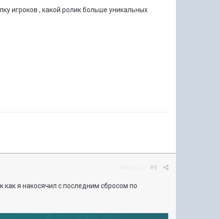
лку игроков , какой ролик больше уникальных
Жалоба
#9
к как я накосячил с последним сбросом по