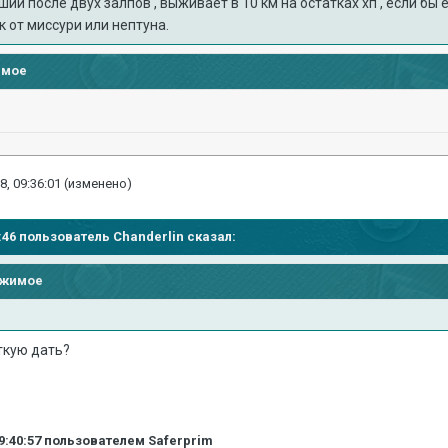
ий после двух залпов , выживает в 10 км на остатках хп , если бы
к от миссури или нептуна.
имое
8, 09:36:01
(изменено)
31:46 пользователь
Chanderlin
сказал:
ржимое
ткую дать?
9:40:57
пользователем Saferprim