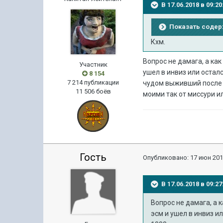
В 17.06.2018 в 09:
Показать соде
Кхм.
Вопрос не дамага, а ка
Участник
ушел в инвиз или осталс
8 154
7 214 публикации
чудом выживший после д
11 506 боёв
моими так от миссури и
Гость
Опубликовано:
17 июн 201
В 17.06.2018 в 09:
Вопрос не дамага, а 
эсм и ушел в инвиз и