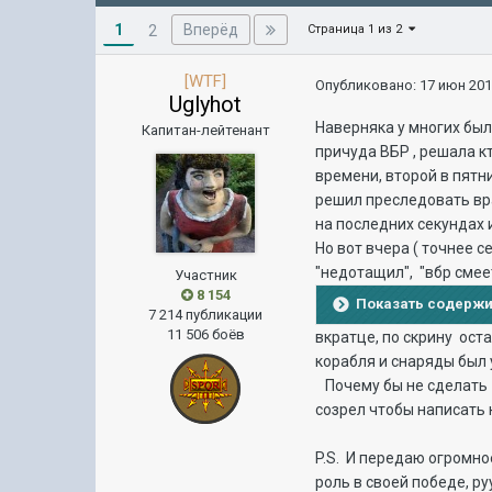
1
Вперёд
2
Страница 1 из 2
[WTF]
Опубликовано:
17 июн 201
Uglyhot
Наверняка у многих был
Капитан-лейтенант
причуда ВБР , решала к
времени, второй в пятн
решил преследовать враж
на последних секундах 
Но вот вчера ( точнее 
"недотащил", "вбр смеет
Участник
8 154
Показать содерж
7 214 публикации
11 506 боёв
вкратце, по скрину оста
корабля и снаряды был 
Почему бы не сделать т
созрел чтобы написать 
P.S. И передаю огромно
роль в своей победе, ру