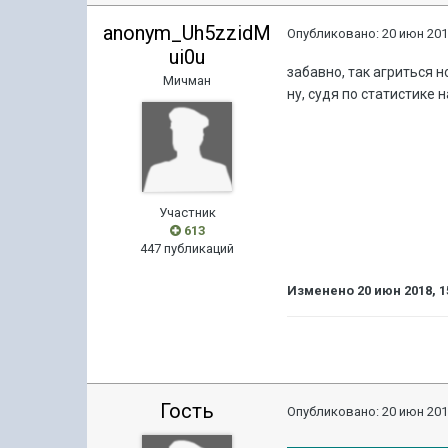
anonym_Uh5zzidM
Опубликовано:
20 июн 201
ui0u
забавно, так агриться н
Мичман
ну, судя по статистике 
Участник
613
447 публикаций
Изменено
20 июн 2018, 1
Гость
Опубликовано:
20 июн 201