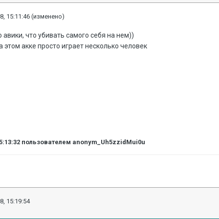
8, 15:11:46
(изменено)
о авики, что убивать самого себя на нем))
на этом акке просто играет несколько человек
5:13:32
пользователем anonym_Uh5zzidMui0u
8, 15:19:54