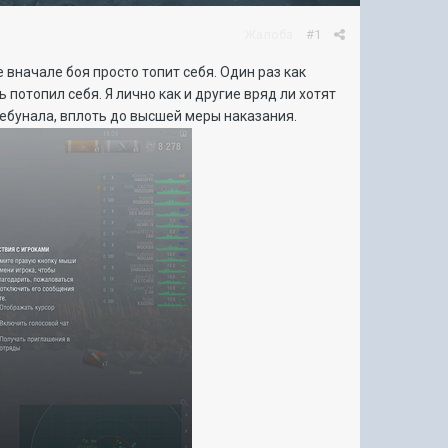
Жалоба
#1
е вначале боя просто топит себя. Один раз как
 потопил себя. Я лично как и другие вряд ли хотят
требунала, вплоть до высшей меры наказания.