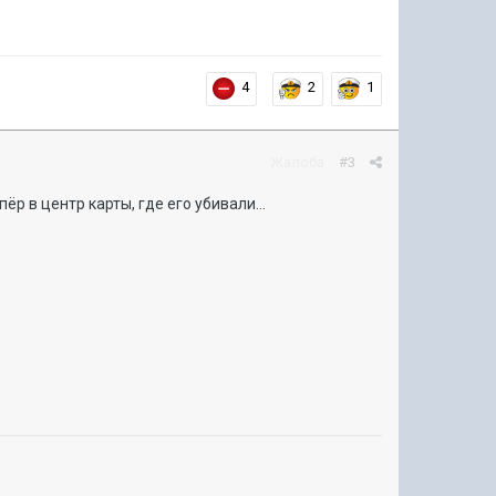
4
2
1
Жалоба
#3
р в центр карты, где его убивали...