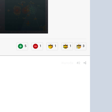
5
1
1
1
3
Жалоба
#2