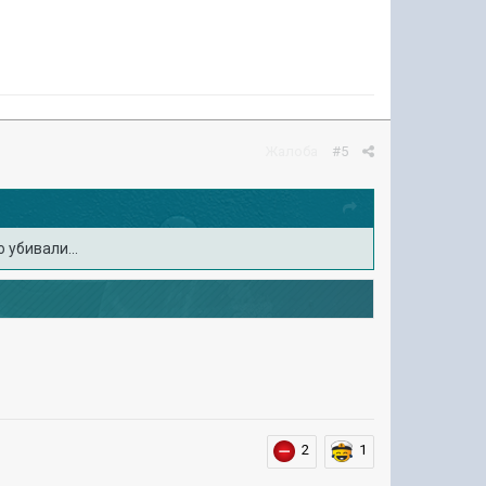
Жалоба
#5
 убивали...
2
1