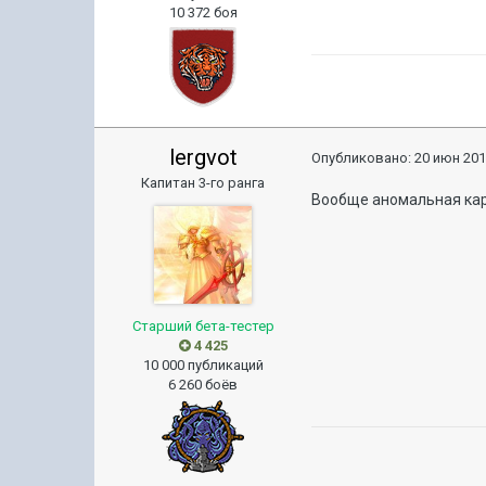
10 372 боя
lergvot
Опубликовано:
20 июн 201
Капитан 3-го ранга
Вообще аномальная карта
Старший бета-тестер
4 425
10 000 публикаций
6 260 боёв