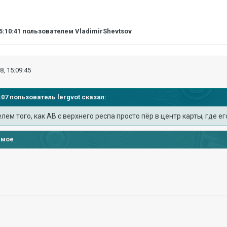
5:10:41
пользователем VladimirShevtsov
8, 15:09:45
07:07 пользователь
lergvot
сказал:
ем того, как АВ с верхнего респа просто пёр в центр карты, где его
имое