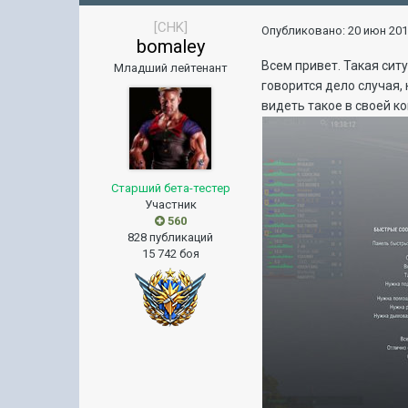
[CHK]
Опубликовано:
20 июн 201
bomaley
Всем привет. Такая ситу
Младший лейтенант
говорится дело случая, 
видеть такое в своей к
Старший бета-тестер
Участник
560
828 публикаций
15 742 боя