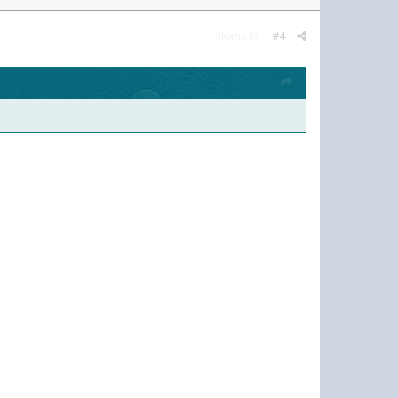
Жалоба
#4