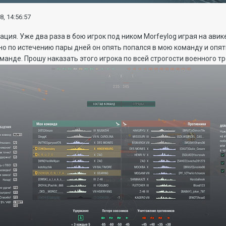
8, 14:56:57
ация. Уже два раза в бою игрок под ником Morfeylog играя на авик
но по истечению пары дней он опять попался в мою команду и опять
оманде. Прошу наказать этого игрока по всей строгости военного 