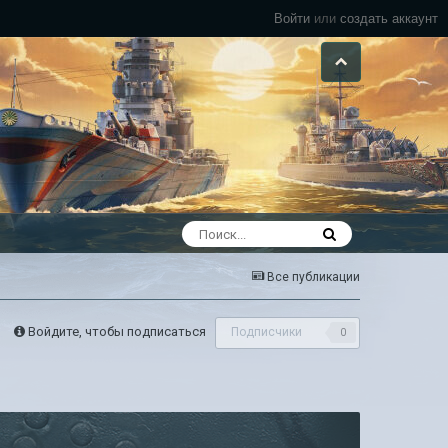
Войти
или
создать аккаунт
Все публикации
Войдите, чтобы подписаться
Подписчики
0