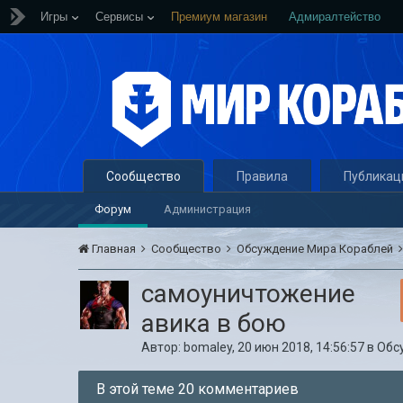
Игры
Сервисы
Премиум магазин
Адмиралтейство
Сообщество
Правила
Публикац
Форум
Администрация
Главная
Сообщество
Обсуждение Мира Кораблей
самоуничтожение
авика в бою
Автор:
bomaley
,
20 июн 2018, 14:56:57
в
Обс
В этой теме 20 комментариев