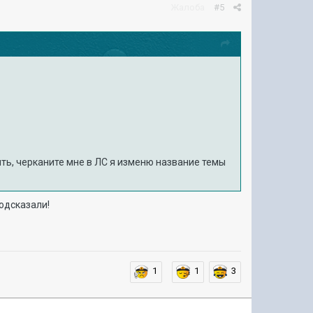
Жалоба
#5
ить, черканите мне в ЛС я изменю название темы
подсказали!
1
1
3