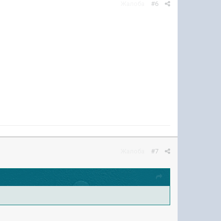
Жалоба
#6
Жалоба
#7