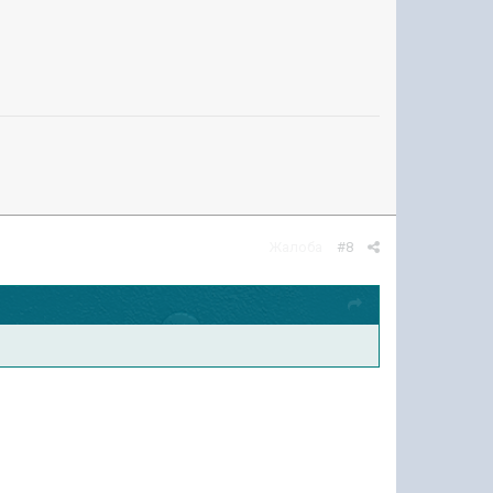
Жалоба
#8