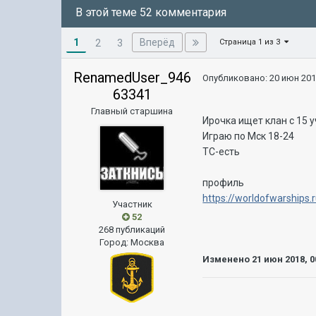
В этой теме 52 комментария
1
Вперёд
2
3
Страница 1 из 3
RenamedUser_946
Опубликовано:
20 июн 201
63341
Главный старшина
Ирочка ищет клан с 15
Играю по Мск 18-24
ТС-есть
профиль
https://worldofwarships
Участник
52
268 публикаций
Город
:
Москва
Изменено
21 июн 2018, 0