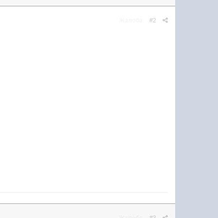
Жалоба
#2
Жалоба
#3