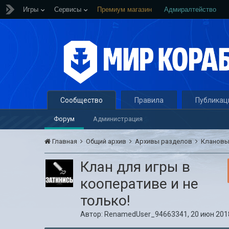
Игры
Сервисы
Премиум магазин
Адмиралтейство
Сообщество
Правила
Публикац
Форум
Администрация
Главная
Общий архив
Архивы разделов
Кланов
Клан для игры в
кооперативе и не
только!
Автор:
RenamedUser_94663341
,
20 июн 2018