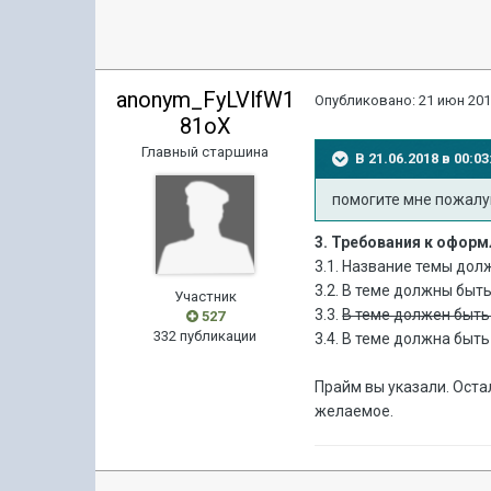
anonym_FyLVlfW1
Опубликовано:
21 июн 201
81oX
Главный старшина
В 21.06.2018 в 00:
помогите мне пожалуйс
3. Требования к офор
3.1. Название темы до
3.2. В теме должны быт
Участник
3.3.
В теме должен быть
527
332 публикации
3.4. В теме должна быт
Прайм вы указали. Ост
желаемое.