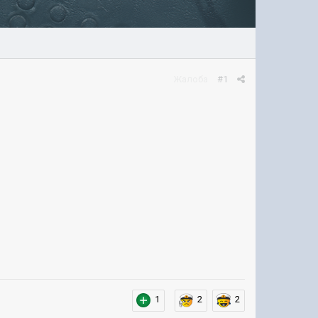
Жалоба
#1
1
2
2