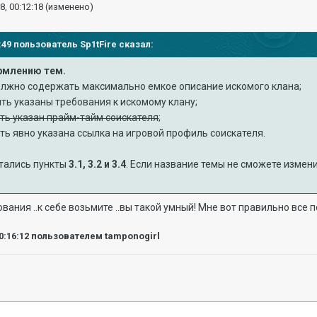
8, 00:12:18
(изменено)
07:49 пользователь
Sp1tFire
сказал:
ормлению тем.
должно содержать максимально емкое описание искомого клана;
ыть указаны требования к искомому клану;
ть указан прайм-тайм соискателя
;
ыть явно указана ссылка на игровой профиль соискателя.
стались пункты
3.1, 3.2 и 3.4
. Если название темы не сможете измен
вания ..к себе возьмите ..вы такой умный! Мне вот правильно все 
0:16:12
пользователем tamponogirl