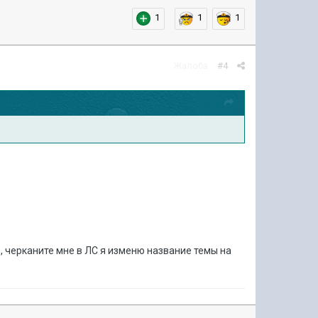
1
1
1
Жалоба
#4
, черканите мне в ЛС я изменю название темы на