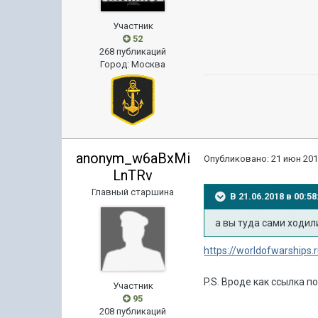
Участник
52
268 публикаций
Город
:
Москва
anonym_w6aBxMi
Опубликовано:
21 июн 201
LnTRv
Главный старшина
В 21.06.2018 в 00:
а вы туда сами ходил
https://worldofwarship
P.S. Вроде как ссылка п
Участник
95
208 публикаций