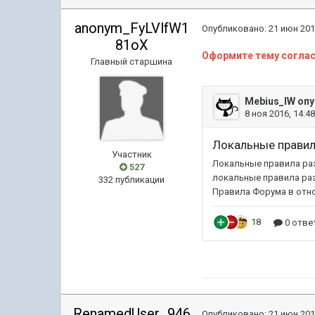
anonym_FyLVlfW1
Опубликовано:
21 июн 201
81oX
Оформите тему соглас
Главный старшина
Участник
527
332 публикации
RenamedUser_946
Опубликовано:
21 июн 201