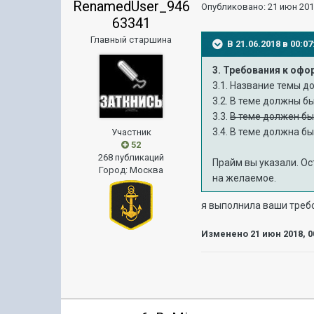
RenamedUser_946
Опубликовано:
21 июн 201
63341
Главный старшина
В 21.06.2018 в 00:
3. Требования к оф
3.1. Название темы 
3.2. В теме должны б
3.3.
В теме должен бы
3.4. В теме должна б
Участник
52
268 публикаций
Прайм вы указали. О
Город
:
Москва
на желаемое.
я выполнила ваши требо
Изменено
21 июн 2018, 0