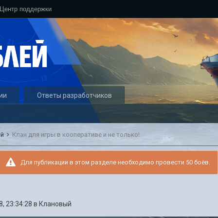
Центр поддержки
ии
Ответы разработчиков
ый
Клан для игры в кооперативе и не только!
Для публикации в этом разделе необходимо провести 50 боёв.
, 23:34:28
в
Клановый