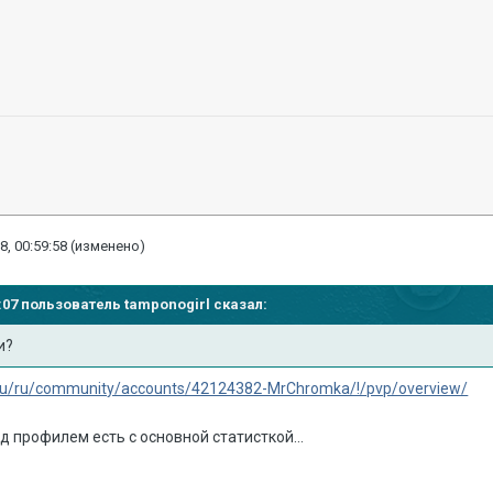
8, 00:59:58
(изменено)
58:07 пользователь
tamponogirl
сказал:
и?
s.ru/ru/community/accounts/42124382-MrChromka/!/pvp/overview/
од профилем есть с основной статисткой...