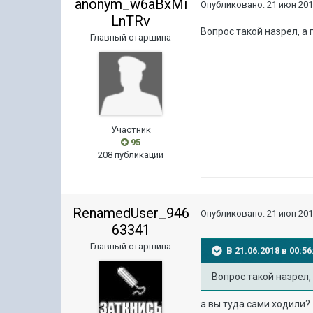
anonym_w6aBxMi
Опубликовано:
21 июн 201
LnTRv
Вопрос такой назрел, а
Главный старшина
Участник
95
208 публикаций
RenamedUser_946
Опубликовано:
21 июн 201
63341
Главный старшина
В 21.06.2018 в 00:
Вопрос такой назрел
а вы туда сами ходили?