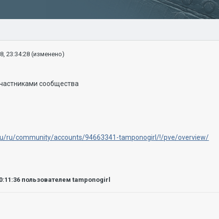
8, 23:34:28
(изменено)
 участниками сообщества
.ru/ru/community/accounts/94663341-tamponogirl/!/pve/overview/
0:11:36
пользователем tamponogirl