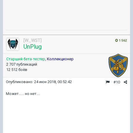
[W_WST]
1 562
UnPlug
Старший бета-тестер
,
Коллекционер
2 707 публикаций
12 512 боёв
Опубликовано:
24 июн 2018, 00:52:42
#10
Может...... но нет....