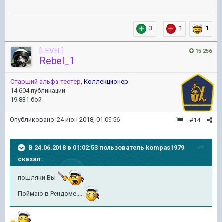
3
1
1
[LEVEL]
15 256
Rebel_1
Старший альфа-тестер
,
Коллекционер
14 604 публикации
19 831 бой
Опубликовано:
24 июн 2018, 01:09:56
#14
В 24.06.2018 в 01:02:53 пользователь
kompas1979
сказал:
пошляки Вы
Поймаю в Рендоме.....