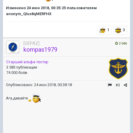
Изменено
24 июн 2018, 00:35:25
пользователем
anonym_QIus8qMERFHX
1
3
[GEPAZ]
2 046
kompas1979
Старший альфа-тестер
3 583 публикации
74 000 боёв
Опубликовано:
24 июн 2018, 00:38:18
#3
Ага,давайте