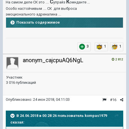
С
К
На самом деле СК это ....
упрайз
омнданте ...
Особо настойчивым .... СК для выброса
эмоционального адреналина ...
Показать содержимое
3
1
1
anonym_cajcpuAQ6NgL
2 812
Участник
3 016 публикаций
Опубликовано:
24 июн 2018, 04:11:03
#16
В 24.06.2018 в 00:28:26 пользователь
kompas1979
сказал: