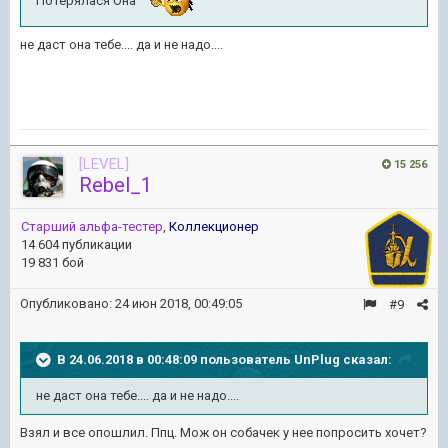
Потерялася Она
не даст она тебе.... да и не надо....
[LEVEL]
15 256
Rebel_1
Старший альфа-тестер
,
Коллекционер
14 604 публикации
19 831 бой
Опубликовано:
24 июн 2018, 00:49:05
#9
В 24.06.2018 в 00:48:09 пользователь
UnPlug
сказал:
не даст она тебе.... да и не надо....
Взял и все опошлил. Ппц. Мож он собачек у нее попросить хочет?