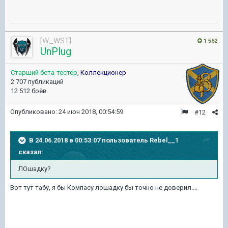
[W_WST]
1 562
UnPlug
Старший бета-тестер
,
Коллекционер
2 707 публикаций
12 512 боёв
Опубликовано:
24 июн 2018, 00:54:59
#12
В 24.06.2018 в 00:53:07 пользователь
Rebel__1
сказал:
ЛОшадку?
Вот тут табу, я бы Компасу лошадку бы точно не доверил....