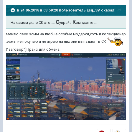
В 24.06.2018 в 03:59:20 пользователь
Esq_SV
сказал:
С
К
На самом деле СК это ....
упрайз
омнданте ...
Меняю свои эсмы на любые особые модерки,хоть и колекционер
,эсмы не покупаю и не играю на них они выпадают в СК
("заговор")Прайс для обмена: