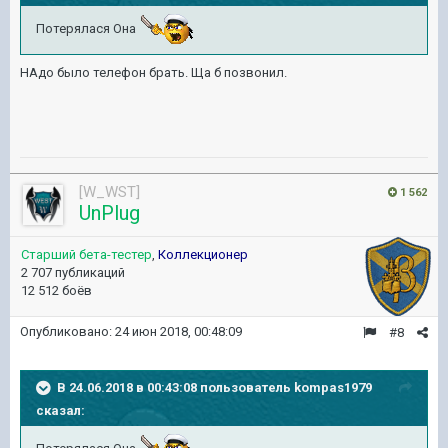
Потерялася Она
НАдо было телефон брать. Ща б позвонил.
[W_WST]
1 562
UnPlug
Старший бета-тестер
,
Коллекционер
2 707 публикаций
12 512 боёв
Опубликовано:
24 июн 2018, 00:48:09
#8
В 24.06.2018 в 00:43:08 пользователь
kompas1979
сказал: