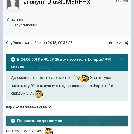
anonym_QIus8qMERFHX
3 428
Участник
5 660 публикаций
Опубликовано:
24 июн 2018, 00:32:57
#2
В 24.06.2018 в 00:28:26 пользователь
kompas1979
сказал:
До смешного просто доходит же
Хватит уже
пихать эту "Очень нужную модернизацию на Форсаж " в
каждый 3 СК
пару дней назад выпало:
Показать содержимое
Можем поменяться