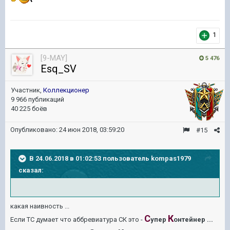
1
[9-MAY]
5 476
Esq_SV
Участник,
Коллекционер
9 966 публикаций
40 225 боёв
Опубликовано:
24 июн 2018, 03:59:20
#15
В 24.06.2018 в 01:02:53 пользователь
kompas1979
сказал:
какая наивность ...
С
К
Если ТС думает что аббревиатура СК это -
упер
онтейнер ...