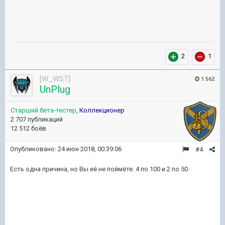
2
1
[W_WST]
1 562
UnPlug
Старший бета-тестер
,
Коллекционер
2 707 публикаций
12 512 боёв
Опубликовано:
24 июн 2018, 00:39:06
#4
Есть одна причина, но Вы её не поймёте. 4 по 100 и 2 по 50.