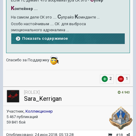
Если ТС думает что аббревиатура СК это -
упер
К
онтейнер ...
С
К
На самом деле СК это ....
упрайз
омнданте ...
Особо настойчивым .... СК для выброса
эмоционального адреналина ...
Показать содержимое
Спасибо за Поддержку
2
1
[ROLEX]
4 943
Sara_Kerrigan
Участник,
Коллекционер
5 467 публикаций
59 841 бой
Опубликовано:
24 июн 2018, 05:13:28
#18