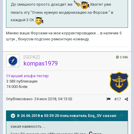
До смешного просто доходит же
Хватит уже
пихать эту "Очень нужную модернизацию на Форсаж " в
каждый 3 СК
Меняю ваши Форсажи на мои корректировщики ... в наличии 5
штук , бонусом подгоню ремонтную команду.
[GEPAZ]
2 046
kompas1979
Старший альфа-тестер
3 583 публикации
74 000 боёв
Опубликовано:
24 июн 2018, 04:13:02
#17
В 24.06.2018 в 03:59:20 пользователь
Esq_SV
сказал:
какая наивность ...
С