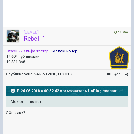
[LEVEL]
15 256
Rebel_1
Старший альфа-тестер
,
Коллекционер
14 604 публикации
19 831 бой
Опубликовано:
24 июн 2018, 00:53:07
#11
В 24.06.2018 в 00:52:42 пользователь
UnPlug
сказал:
Может...... но нет....
ЛОшадку?