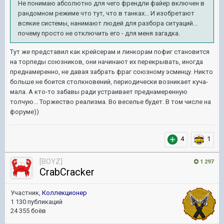
Не понимаю абсолютно для чего френдли файер включен в
рандомном режиме что тут, что в танках... И изобретают
всякие системы, нанимают людей для разбора ситуаций...
почему просто не отключить его - для меня загадка.
Тут же представил как крейсерам и линкорам пофиг становится
на торпеды союзников, они начинают их перекрывать, иногда
преднамеренно, не давая забрать фраг союзному эсминцу. Никто
больше не боится столкновений, периодически возникает куча-
мала. А кто-то забавы ради устраивает преднамеренную
толчую... Торжество реализма. Во веселье будет. В том числе на
форуме))
4
1
[BOYZ]
1 297
CrabCracker
Участник,
Коллекционер
1 130 публикаций
24 355 боёв