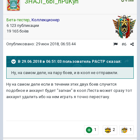
3HAJI_6bI_nPuKyn
4 068
Бета-тестер
,
Коллекционер
6 123 публикации
19 165 боёв
Опубликовано:
29 июн 2018, 06:55:44
#6
В 29.06.2018 в 06:51:03 пользователь
PACTP
сказал:
Ну, на самом деле, на пару боев, и в кооп не отправили.
Ну на самом деле если в течении этих двух боев случится
подобное и аккаунт будет "загнан" в кооп Леста может сразу тот
аккаунт удалить ибо на нем играть я точно перестану.
1
2
1