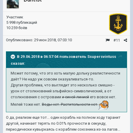
Участник
5 998 публикаций
10 259 боёв
Опубликовано:
29 июн 2018, 07:03:10
#11
В 29.06.2018 в 06:57:04 пользователь
Ssupersvintuss
сказал:
Может потому, что это хоть малую дольку реалистичности
даёт? Не надо уж совсем оказуаливаться-то.
Другая проблема, что выглядит это несколько смешно -
урон от столкновений эльфийско-символический, а от
столкновения с островами
и синей линией
его вовсе нет.
Мелей тоже нет.
Воды нет. Растительности нет.
О да, реализм еще тот... один корабль на полном ходу таранит
другой, начинает терять по 0.01% прочности в секунду,
периодически кувыркаясь с кораблем союзника из-за лагов...