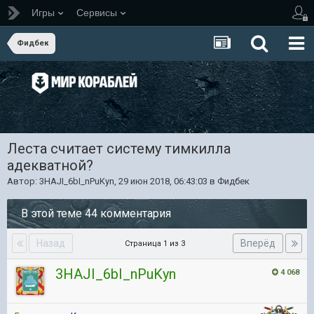
Игры
Сервисы
Фидбек
Леста считает систему тимкилла
адекватной?
Автор:
3HAJI_6bI_nPuKyn
,
29 июн 2018, 06:43:03
в
Фидбек
В этой теме 44 комментария
Назад
Вперёд
Страница 1 из 3
3HAJI_6bI_nPuKyn
4 068