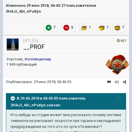
Изменено
29 июн 2018, 06:45:27
пользователем
3HAJI_6bI_nPuKyn
7
5
1
1
7
[ATLES]
827
__PROF
Участник,
Коллекционер
1 949 публикаций
Опубликовано:
29 июн 2018, 06:46:55
#2
В 29.06.2018 в 06:43:03 пользователь
3HAJI_6bI_nPuKyn
сказал:
Кто-нибудь из студии может мне рассказать почему система
тимкилла не учитывает скорости при таране и накладывает
предупреждения на того кто по сути н7е виноват?