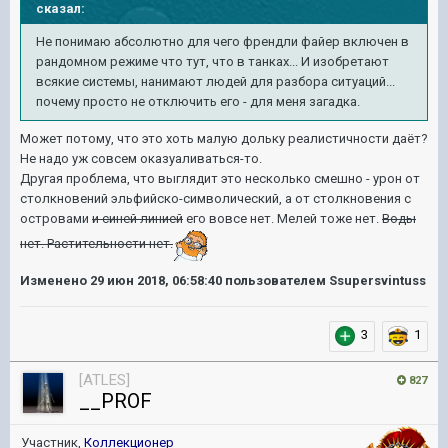
сказал:
Не понимаю абсолютно для чего френдли файер включен в
рандомном режиме что тут, что в танках... И изобретают
всякие системы, нанимают людей для разбора ситуаций...
почему просто не отключить его - для меня загадка.
Может потому, что это хоть малую дольку реалистичности даёт?
Не надо уж совсем оказуаливаться-то.
Другая проблема, что выглядит это несколько смешно - урон от
столкновений эльфийско-символический, а от столкновения с
островами
и синей линией
его вовсе нет. Мелей тоже нет.
Воды
нет. Растительности нет.
Изменено
29 июн 2018, 06:58:40
пользователем Ssupersvintuss
3
1
[ATLES]
827
__PROF
Участник,
Коллекционер