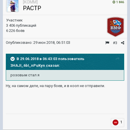
[KOMM]
1 846
PACTP
Участник
3 406 публикаций
6 226 боёв
Опубликовано:
29 июн 2018, 06:51:03
#3
В 29.06.2018 в 06:43:03 пользователь
3HAJI_6bI_nPuKyn
сказал:
розовым стал я
Ну, на самом деле, на пару боев, и в кооп не отправили.
1