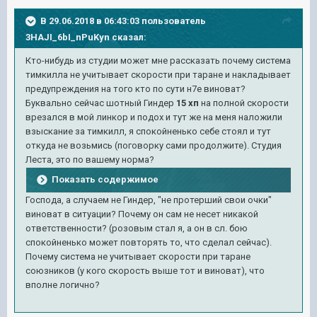
В 29.06.2018 в 06:43:03 пользователь
3HAJI_6bI_nPuKyn
сказал:
Кто-нибудь из студии может мне рассказать почему система
тимкилла не учитывает скорости при таране и накладывает
предупреждения на того кто по сути н7е виноват?
Буквально сейчас шотный Гиндер
15 хп
на полной скорости
врезался в мой линкор и подох и тут же на меня наложили
взыскание за тимкилл, я спокойненько себе стоял и тут
откуда не возьмись (поговорку сами продолжите). Студия
Леста, это по вашему норма?
Показать содержимое
Господа, а случаем не Гиндер, "не протерший свои очки"
виноват в ситуации? Почему он сам не несет никакой
ответственности? (розовым стал я, а он в сл. бою
спокойненько может повторять то, что сделал сейчас).
Почему система не учитывает скорости при таране
союзников (у кого скорость выше тот и виноват), что
вполне логично?