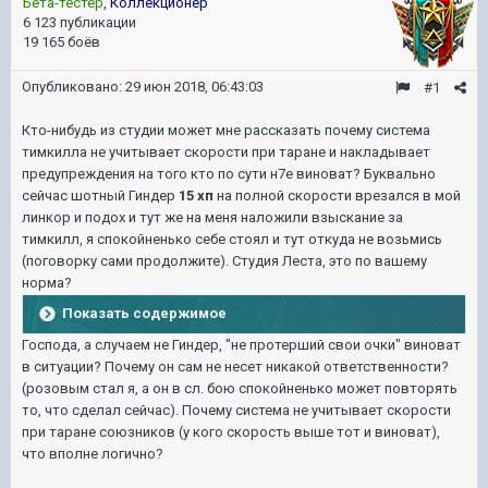
Бета-тестер
,
Коллекционер
6 123 публикации
19 165 боёв
Опубликовано:
29 июн 2018, 06:43:03
#1
Кто-нибудь из студии может мне рассказать почему система
тимкилла не учитывает скорости при таране и накладывает
предупреждения на того кто по сути н7е виноват? Буквально
сейчас шотный Гиндер
15 хп
на полной скорости врезался в мой
линкор и подох и тут же на меня наложили взыскание за
тимкилл, я спокойненько себе стоял и тут откуда не возьмись
(поговорку сами продолжите). Студия Леста, это по вашему
норма?
Показать содержимое
Господа, а случаем не Гиндер, "не протерший свои очки" виноват
в ситуации? Почему он сам не несет никакой ответственности?
(розовым стал я, а он в сл. бою спокойненько может повторять
то, что сделал сейчас). Почему система не учитывает скорости
при таране союзников (у кого скорость выше тот и виноват),
что вполне логично?