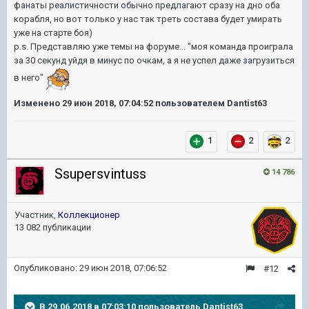
фанаты реалистичности обычно предлагают сразу на дно оба
корабля, но вот только у нас так треть состава будет умирать
уже на старте боя)
p.s. Представляю уже темы на форуме... "моя команда проиграла
за 30 секунд уйдя в минус по очкам, а я не успел даже загрузиться
в него"
Изменено
29 июн 2018, 07:04:52
пользователем Dantist63
1
2
2
Ssupersvintuss
14 786
Участник,
Коллекционер
13 082 публикации
Опубликовано:
29 июн 2018, 07:06:52
#12
В 29.06.2018 в 07:03:10 пользователь
Dantist63