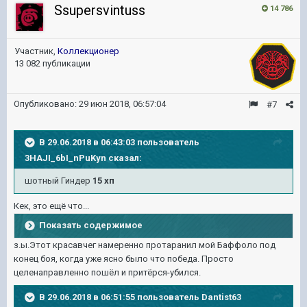
Ssupersvintuss
14 786
Участник,
Коллекционер
13 082 публикации
Опубликовано:
29 июн 2018, 06:57:04
#7
В 29.06.2018 в 06:43:03 пользователь
3HAJI_6bI_nPuKyn
сказал:
шотный Гиндер
15 хп
Кек, это ещё что...
Показать содержимое
з.ы.Этот красавчег намеренно протаранил мой Баффоло под
конец боя, когда уже ясно было что победа. Просто
целенаправленно пошёл и притёрся-убился.
В 29.06.2018 в 06:51:55 пользователь
Dantist63