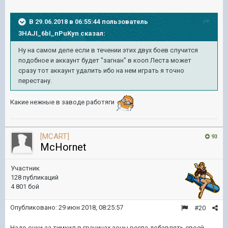
В 29.06.2018 в 06:55:44 пользователь
3HAJI_6bI_nPuKyn
сказал:
Ну на самом деле если в течении этих двух боев случится
подобное и аккаунт будет "загнан" в кооп Леста может
сразу тот аккаунт удалить ибо на нем играть я точно
перестану.
Какие нежные в заводе работяги
[MCART]
93
McHornet
Участник
128 публикаций
4 801 бой
Опубликовано:
29 июн 2018, 08:25:57
#20
Надо очки за тимкил в границах зоны респа добавлять своей