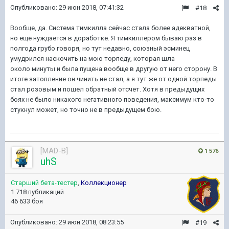
Опубликовано:
29 июн 2018, 07:41:32
#18
Вообще, да. Система тимкилла сейчас стала более адекватной,
но ещё нуждается в доработке. Я тимкиллером бываю раз в
полгода грубо говоря, но тут недавно, союзный эсминец
умудрился наскочить на мою торпеду, которая шла
около минуты и была пущена вообще в другую от него сторону. В
итоге затопление он чинить не стал, а я тут же от одной торпеды
стал розовым и пошел обратный отсчет. Хотя в предыдущих
боях не было никакого негативного поведения, максимум кто-то
стукнул может, но точно не в предыдущем бою.
[MAD-B]
1 576
uhS
Старший бета-тестер
,
Коллекционер
1 718 публикаций
46 633 боя
Опубликовано:
29 июн 2018, 08:23:55
#19