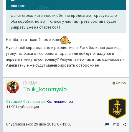
сказал:
фанаты реалистичности обычно предлагают сразу на дно
оба корабля, но вот только у нас так треть состава будет
умирать уже на старте боя)
Не оба, а тот какой поменьше
.
Нуачо, всё справедливо и реалистично. Есть большая разница,
утонут олёшки от союзного тарана или пойдут отдадутся в
первые 3 минуты сопернику? Результат-то так и так одинаковый.
Адекватные же будут маневрировать осторожнее.
[9-MAY]
62 355
Tolik_koromyslo
Старший бета-тестер
,
Коллекционер
11 901 публикация
Опубликовано:
29 июн 2018, 07:13:56
#13