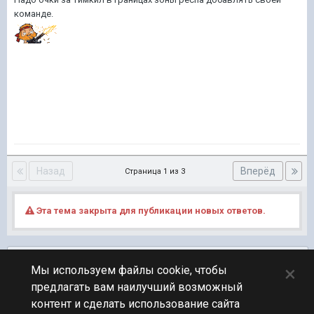
команде.
Назад
Вперёд
Страница 1 из 3
Эта тема закрыта для публикации новых ответов.
Подписчики
0
×
Мы используем файлы cookie, чтобы
предлагать вам наилучший возможный
ПЕРЕЙТИ К СПИСКУ ТЕМ
контент и сделать использование сайта
Фидбек