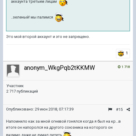
аккаунта третьим лицам
..зеленый! мы палимся
Это мой второй аккаунт и это не запрещено.
1
anonym_WkgPqb2tKKMW
1 718
Участник
2 717 публикаций
Опубликовано:
29 июн 2018, 07:17:39
#15
Напомнило как за мной огневой гонялся когда я был на кр...в
итоге он напоролся на другого союзника на которого он
видимо,даже не думал лететь
.