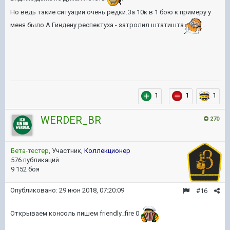
Но ведь такие ситуации очень редки.За 10к в 1 бою к примеру у
меня было.А Гиндену респектуха - затролил штатишта
.
1
1
1
WERDER_BR
270
Бета-тестер
, Участник,
Коллекционер
576 публикаций
9 152 боя
Опубликовано:
29 июн 2018, 07:20:09
#16
Открываем консоль пишем friendly_fire 0