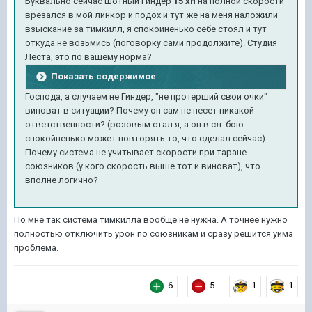
Буквально сейчас шотный Гиндер
15 хп
на полной скорости
врезался в мой линкор и подох и тут же на меня наложили
взыскание за тимкилл, я спокойненько себе стоял и тут
откуда не возьмись (поговорку сами продолжите). Студия
Леста, это по вашему норма?
Показать содержимое
Господа, а случаем не Гиндер, "не протерший свои очки"
виноват в ситуации? Почему он сам не несет никакой
ответственности? (розовым стал я, а он в сл. бою
спокойненько может повторять то, что сделал сейчас).
Почему система не учитывает скорости при таране
союзников (у кого скорость выше тот и виноват), что
вполне логично?
По мне так система тимкилла вообще не нужна. А точнее нужно
полностью отключить урон по союзникам и сразу решится уйма
проблема.
6
5
1
1