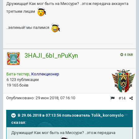
Дружищще! Как мог быть на Миссури? ..этож передача аккаунта
третьим лицам
..зеленый! мы палимся
3HAJI_6bI_nPuKyn
4 068
Бета-тестер
,
Коллекционер
6 123 публикации
19 165 боёв
Опубликовано:
29 июн 2018, 07:16:10
#14
В 29.06.2018 в 07:13:56 пользователь
Tolik_koromyslo
сказал:
Дружищще! Как мог быть на Миссури? ..этож передача