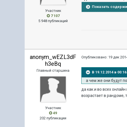
Показать содерж
Участник
7 107
5 948 публикаций
anonym_wEZL3dF
Опубликовано:
19 дек 2014
h3eBq
Главный старшина
В 19.12.2014 в 00:1
а чем же они будут п
да как и во всех онлай
возрастает в рандоме, 
Участник
49
202 публикации