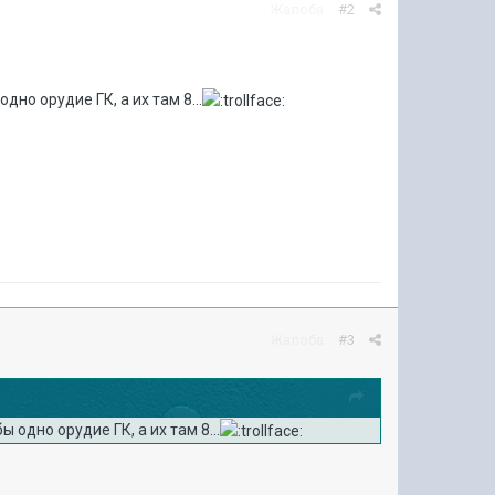
Жалоба
#2
но орудие ГК, а их там 8...
Жалоба
#3
 одно орудие ГК, а их там 8...