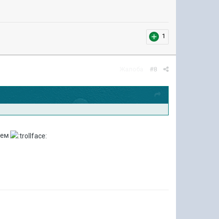
1
Жалоба
#8
ичем