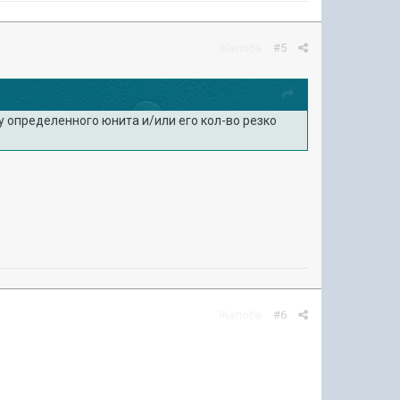
Жалоба
#5
у определенного юнита и/или его кол-во резко
Жалоба
#6