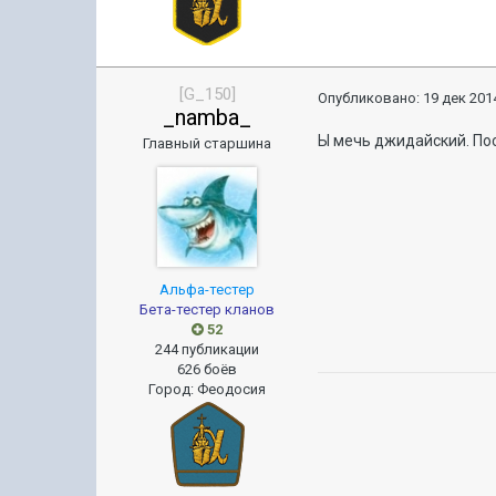
[G_150]
Опубликовано:
19 дек 2014
_namba_
Ы мечь джидайский. По
Главный старшина
Альфа-тестер
Бета-тестер кланов
52
244 публикации
626 боёв
Город
:
Феодосия