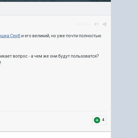
Жалоба
#1
юшка Серб
и его великий, но уже почти полностью
икает вопрос - а чем же они будут пользоватся?
!
4