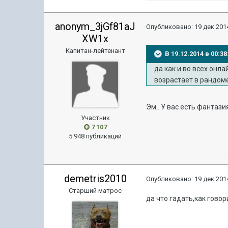
anonym_3jGf81aJ
Опубликовано:
19 дек 2014
XW1x
Капитан-лейтенант
В 19.12.2014 в 00:3
да как и во всех онл
возрастает в рандоме
Эм.. У вас есть фантази
Участник
7 107
5 948 публикаций
demetris2010
Опубликовано:
19 дек 2014
Старший матрос
да что гадать,как гово