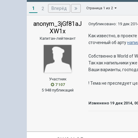
1
Вперёд
2
Страница 1 из 2
anonym_3jGf81aJ
Опубликовано:
19 дек 2014
XW1x
Как известно, в проекте
Капитан-лейтенант
сточенный об арту
напи
Собственно в World of 
Так как напильники уж
Ваши варианты, господ
Участник
! Тема не преследует ц
7 107
5 948 публикаций
Изменено
19 дек 2014, 0