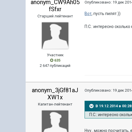
anonym_CW9Ah05
Опубликовано:
19 дек 2014
fSfxr
Вот
, пусть пилят.))
Старший лейтенант
П.С.: интересно сколько
Участник
635
2 647 публикаций
anonym_3jGf81aJ
Опубликовано:
19 дек 2014
XW1x
Капитан-лейтенант
В 19.12.2014 в 00:
П.С.: интересно сколь
Нуу.. можно посчитать, 