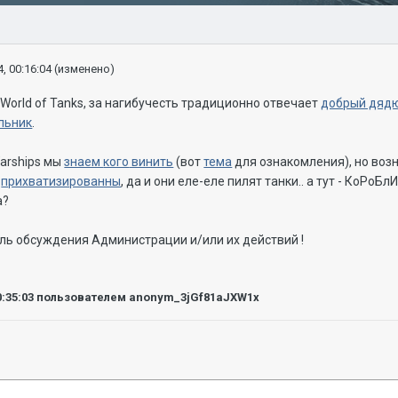
, 00:16:04
(изменено)
 World of Tanks, за нагибучесть традиционно отвечает
добрый дяд
льник
.
Warships мы
знаем
кого
винить
(вот
тема
для ознакомления), но возн
е
прихватизированны
, да и они еле-еле пилят танки.. а тут - КоРоБлИ
а?
ель обсуждения Администрации и/или их действий !
0:35:03
пользователем anonym_3jGf81aJXW1x