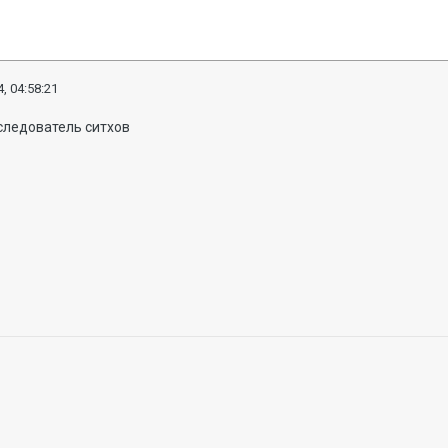
, 04:58:21
следователь ситхов