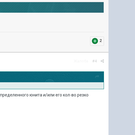
2
Жалоба
#4
определенного юнита и/или его кол-во резко