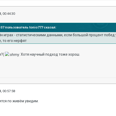
, 00:44:30
8:07 пользователь tonio777 сказал:
айн играх - статистическими данными, если большой процент побед 
, то его нерфят
я?(
Хотя научный подход тоже хорош.
, 00:57:58
рится по живём увидим.