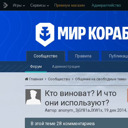
Игры
Сервисы
Премиум магазин
Адмиралтейство
Сообщество
Правила
Публикац
Форум
Администрация
Главная
Сообщество
Общение на свободные темы
Кто виноват? И что
они используют?
Автор:
anonym_3jGf81aJXW1x
,
19 дек 2014,
В этой теме 28 комментариев