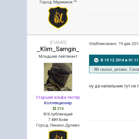
Город
:
Мурманск ^^
[FUBAR]
Опубликовано:
19 дек 2014
_Klim_Samgin_
Младший лейтенант
В 19.12.2014 в 01:
Яб сказал, резаки. Газов
ну да напильник тут не
Старший альфа-тестер
Коллекционер
214
816 публикаций
7 489 боёв
Город
:
Ликино-Дулево