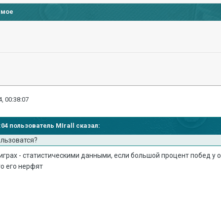
имое
, 00:38:07
6:04 пользователь MIrall сказал:
ользоватся?
н играх - статистическими данными, если большой процент побед у 
то его нерфят