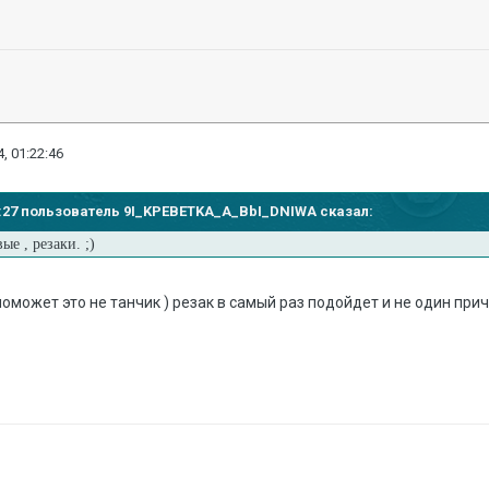
, 01:22:46
11:27 пользователь 9I_KPEBETKA_A_BbI_DNIWA сказал:
ые , резаки. ;)
 поможет это не танчик ) резак в самый раз подойдет и не один пр