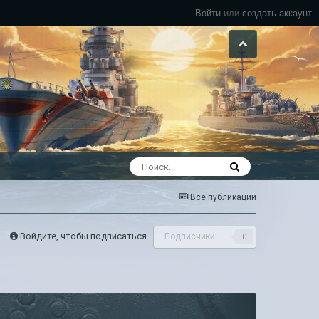
Войти
или
создать аккаунт
Все публикации
Войдите, чтобы подписаться
Подписчики
0