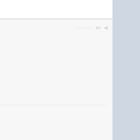
Жалоба
#9