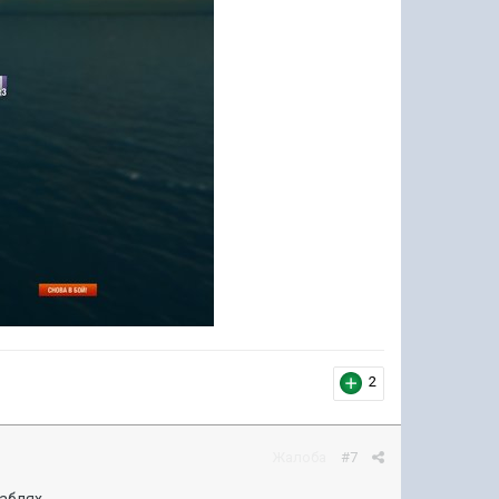
2
Жалоба
#7