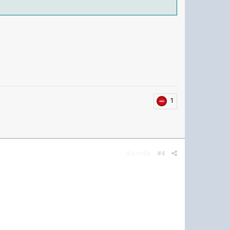
1
Жалоба
#4