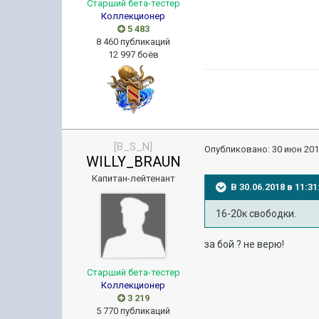
Старший бета-тестер
Коллекционер
5 483
8 460 публикаций
12 997 боёв
[B_S_N]
Опубликовано:
30 июн 201
WILLY_BRAUN
Капитан-лейтенант
В 30.06.2018 в 11:
16-20к свободки.
за бой ? не верю!
Старший бета-тестер
Коллекционер
3 219
5 770 публикаций