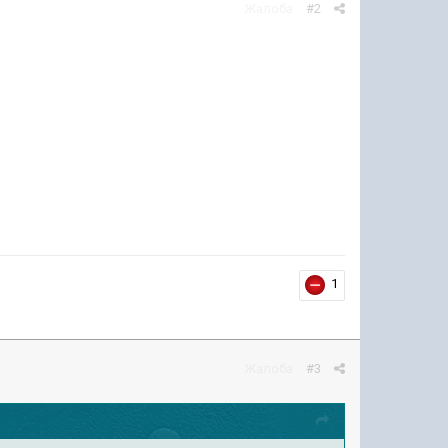
Жалоба
#2
1
Жалоба
#3