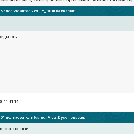
 вешаю и свободка не проблема. Проблема играть на стоковых кор
35:57 пользователь
WILLY_BRAUN
сказал:
редкость.
8, 11:41:14
39:01 пользователь
Isamu_Alva_Dyson
сказал:
бвес не полный.