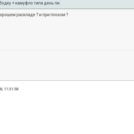
бодку + камуфло типа день пи.
хорошем раскладе ? и при плохом ?
8, 11:31:58