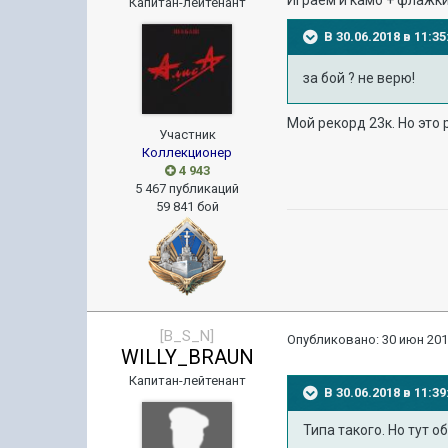
Играем и камо + флажки
Капитан-лейтенант
В 30.06.2018 в 11:
за бой ? не верю!
Мой рекорд 23к. Но это 
Участник
Коллекционер
4 943
5 467 публикаций
59 841 бой
[B_S_N]
Опубликовано:
30 июн 201
WILLY_BRAUN
Капитан-лейтенант
В 30.06.2018 в 11:
Типа такого. Но тут о