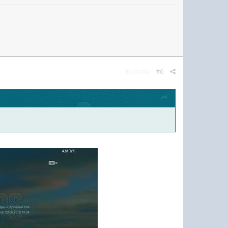
Жалоба
#6