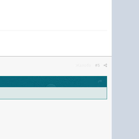
Жалоба
#5