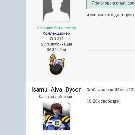
7 флагов на опыт-сво
и сколько это даст при 
Старший бета-тестер
Коллекционер
3 219
5 770 публикаций
36 344 боя
Isamu_Alva_Dyson
Опубликовано:
30 июн 201
Капитан-лейтенант
16-20к свободки.