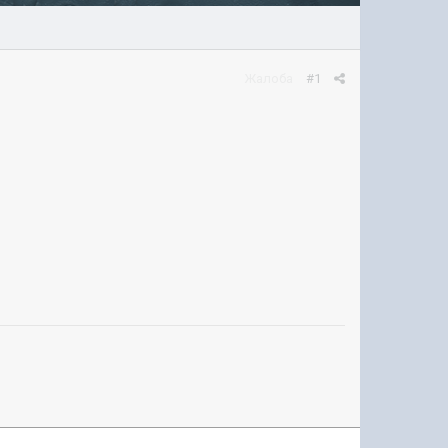
Жалоба
#1