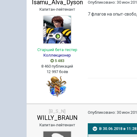
Isamu_Alva_Dyson
Опубликовано:
30 июн 201
Капитан-лейтенант
7 флагов на опыт-свобо
Старший бета-тестер
Коллекционер
5 483
8 460 публикаций
12 997 боёв
[B_S_N]
Опубликовано:
30 июн 201
WILLY_BRAUN
Капитан-лейтенант
В 30.06.2018 в 11: