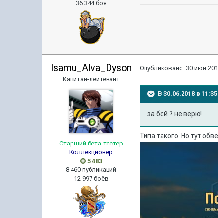
36 344 боя
Isamu_Alva_Dyson
Опубликовано:
30 июн 201
Капитан-лейтенант
В 30.06.2018 в 11:
за бой ? не верю!
Типа такого. Но тут обв
Старший бета-тестер
Коллекционер
5 483
8 460 публикаций
12 997 боёв