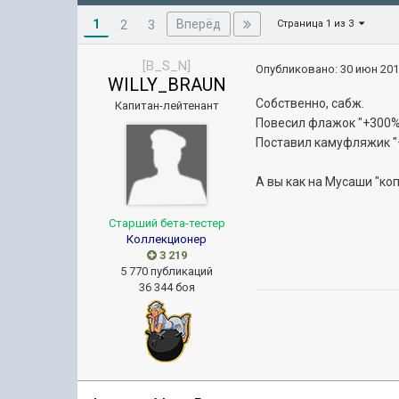
1
Вперёд
2
3
Страница 1 из 3
[B_S_N]
Опубликовано:
30 июн 201
WILLY_BRAUN
Собственно, сабж.
Капитан-лейтенант
Повесил флажок "+300% к
Поставил камуфляжик "+
А вы как на Мусаши "ко
Старший бета-тестер
Коллекционер
3 219
5 770 публикаций
36 344 боя