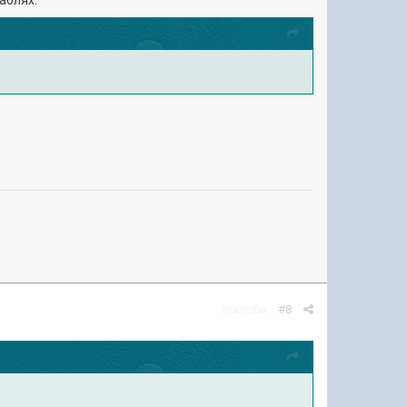
аблях.
Жалоба
#8