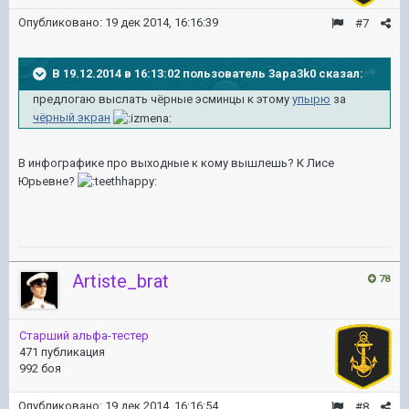
Опубликовано:
19 дек 2014, 16:16:39
#7
В 19.12.2014 в 16:13:02 пользователь 3apa3k0 сказал:
предлогаю выслать чёрные эсминцы к этому
упырю
за
чёрный экран
В инфографике про выходные к кому вышлешь? К Лисе
Юрьевне?
Artiste_brat
78
Старший альфа-тестер
471 публикация
992 боя
Опубликовано:
19 дек 2014, 16:16:54
#8