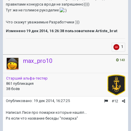
правилами конкурса вроде не запрешенно))))
Тут же не голимое рукоделие
Что скажут уважаемые Разработчики )))
Изменено
19 дек 2014, 16:26:38
пользователем Artiste_brat
1
max_pro10
143
Старший альфа-тестер
861 публикация
38 боёв
Опубликовано:
19 дек 2014, 16:27:25
#12
Написал Лисе про помарки которые нашёл...
P.s если что название беседы "помарка"