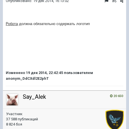
Опубликовано:
19 дек 2014, 16:13:02
#6
Робота
должна обязательно содержать логотип
Изменено
19 дек 2014, 22:42:45
пользователем
anonym_DdCXdl2E2phT
Say_Alek
20 650
Участник
37 588 публикаций
8 824 боя