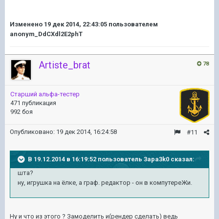
Изменено
19 дек 2014, 22:43:05
пользователем
anonym_DdCXdl2E2phT
Artiste_brat
78
Старший альфа-тестер
471 публикация
992 боя
Опубликовано:
19 дек 2014, 16:24:58
#11
В 19.12.2014 в 16:19:52 пользователь 3apa3k0 сказал:
шта?
ну, игрушка на ёлке, а граф. редактор - он в компутереЖи.
Ну и что из этого ? Замоделить и(рендер сделать) ведь