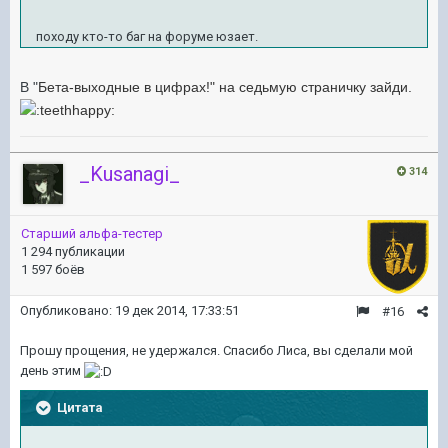
походу кто-то баг на форуме юзает.
В "
Бета-выходные в цифрах!" на седьмую страничку зайди.
_Kusanagi_
314
Старший альфа-тестер
1 294 публикации
1 597 боёв
Опубликовано:
19 дек 2014, 17:33:51
#16
Прошу прощения, не удержался. Спасибо Лиса, вы сделали мой
день этим
Цитата