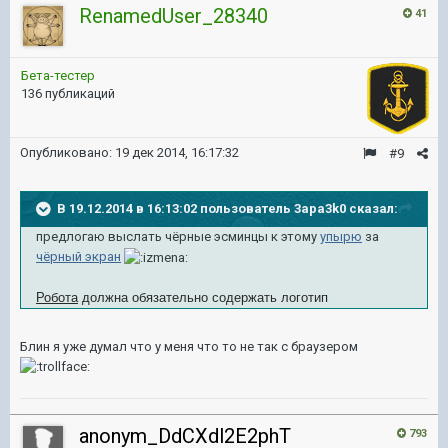
RenamedUser_28340
41
Бета-тестер
136 публикаций
Опубликовано:
19 дек 2014, 16:17:32
#9
В 19.12.2014 в 16:13:02 пользователь 3apa3k0 сказал:
предлогаю выслать чёрные эсминцы к этому
упырю
за
чёрный экран
Робота
должна обязательно содержать логотип
Блин я уже думал что у меня что то не так с браузером
anonym_DdCXdl2E2phT
793