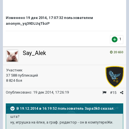
Изменено
19 дек 2014, 17:07:32
пользователем
anonym_yq39DLUqTbzP
1
Say_Alek
20 650
Участник
37 588 публикаций
8 824 боя
Опубликовано:
19 дек 2014, 17:26:19
#15
В 19.12.2014 в 16:19:52 пользователь 3apa3k0 сказал:
шта?
ну, игрушка на ёлке, а граф. редактор - он в компутереЖи.