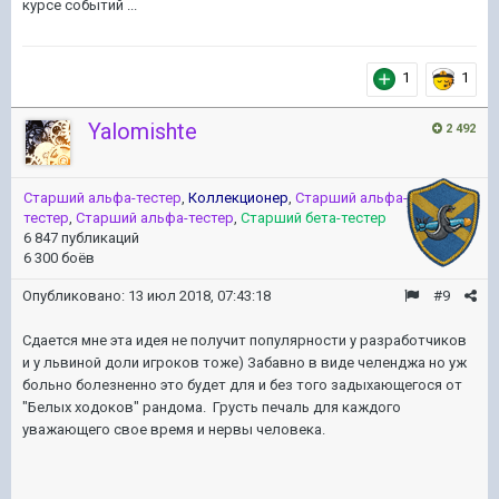
курсе событий ...
1
1
Yalomishte
2 492
Старший альфа-тестер
,
Коллекционер
,
Старший альфа-
тестер
,
Старший альфа-тестер
,
Старший бета-тестер
6 847 публикаций
6 300 боёв
Опубликовано:
13 июл 2018, 07:43:18
#9
Сдается мне эта идея не получит популярности у разработчиков
и у львиной доли игроков тоже) Забавно в виде челенджа но уж
больно болезненно это будет для и без того задыхающегося от
"Белых ходоков" рандома. Грусть печаль для каждого
уважающего свое время и нервы человека.