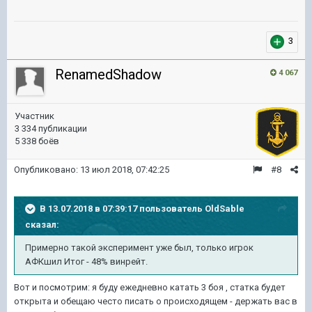
3
RenamedShadow
4 067
Участник
3 334 публикации
5 338 боёв
Опубликовано:
13 июл 2018, 07:42:25
#8
В 13.07.2018 в 07:39:17 пользователь
OldSable
сказал:
Примерно такой эксперимент уже был, только игрок
АФКшил Итог - 48% винрейт.
Вот и посмотрим: я буду ежедневно катать 3 боя , статка будет
открыта и обещаю често писать о происходящем - держать вас в