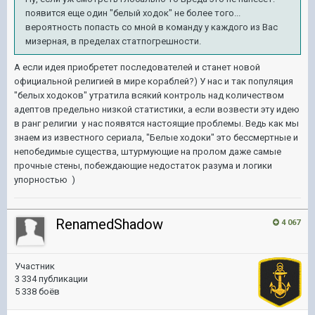
появится еще один "белый ходок" не более того...
вероятность попасть со мной в команду у каждого из Вас
мизерная, в пределах статпогрешности.
А если идея приобретет последователей и станет новой
официальной религией в мире кораблей?) У нас и так популяция
"белых ходоков" утратила всякий контроль над количеством
адептов предельно низкой статистики, а если возвести эту идею
в ранг религии у нас появятся настоящие проблемы. Ведь как мы
знаем из известного сериала, "Белые ходоки" это бессмертные и
непобедимые существа, штурмующие на пролом даже самые
прочные стены, побеждающие недостаток разума и логики
упорностью )
RenamedShadow
4 067
Участник
3 334 публикации
5 338 боёв