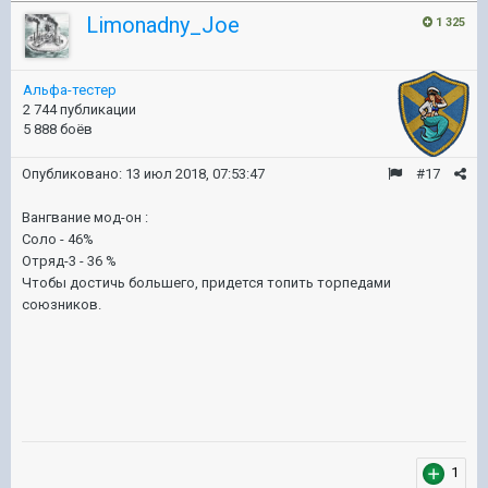
Limonadny_Joe
1 325
Альфа-тестер
2 744 публикации
5 888 боёв
Опубликовано:
13 июл 2018, 07:53:47
#17
Вангвание мод-он :
Соло - 46%
Отряд-3 - 36 %
Чтобы достичь большего, придется топить торпедами
союзников.
1