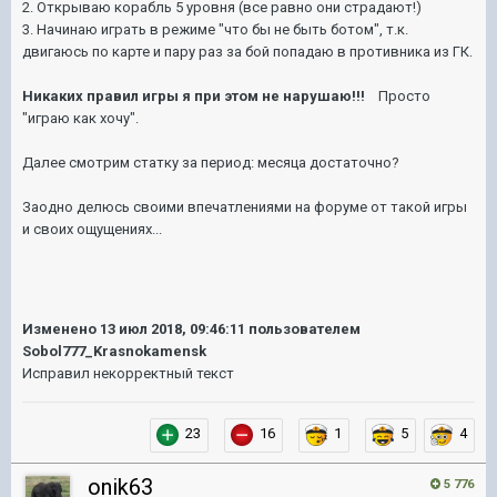
2. Открываю корабль 5 уровня (все равно они страдают!)
3. Начинаю играть в режиме "что бы не быть ботом", т.к.
двигаюсь по карте и пару раз за бой попадаю в противника из ГК.
Никаких правил игры я при этом не нарушаю!!!
Просто
"играю как хочу".
Далее смотрим статку за период: месяца достаточно?
Заодно делюсь своими впечатлениями на форуме от такой игры
и своих ощущениях...
Изменено
13 июл 2018, 09:46:11
пользователем
Sobol777_Krasnokamensk
Исправил некорректный текст
23
16
1
5
4
onik63
5 776