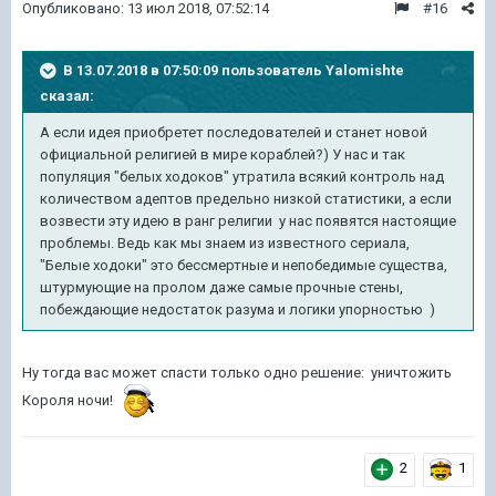
Опубликовано:
13 июл 2018, 07:52:14
#16
В 13.07.2018 в 07:50:09 пользователь
Yalomishte
сказал:
А если идея приобретет последователей и станет новой
официальной религией в мире кораблей?) У нас и так
популяция "белых ходоков" утратила всякий контроль над
количеством адептов предельно низкой статистики, а если
возвести эту идею в ранг религии у нас появятся настоящие
проблемы. Ведь как мы знаем из известного сериала,
"Белые ходоки" это бессмертные и непобедимые существа,
штурмующие на пролом даже самые прочные стены,
побеждающие недостаток разума и логики упорностью )
Ну тогда вас может спасти только одно решение: уничтожить
Короля ночи!
2
1