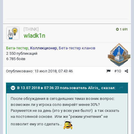
[THINK]
1 691
wladk1n
Бета-тестер
,
Коллекционер
,
Бета-тестер кланов
2 550 публикаций
6 785 боёв
Опубликовано:
13 июл 2018, 07:43:46
#10
В 13.07.2018 в 07:36:23 пользователь
Aliris_
сказал:
После обсуждения в сегодняшних темах возник вопрос:
возможен ли у игрока соло винрейт менее 30%?
Разумеется не за день (это у всех уже было!) а так сказать
на постоянной основе. Или же "режим угнетения" не
позволит ему это сделать...