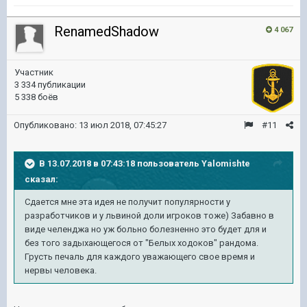
RenamedShadow
4 067
Участник
3 334 публикации
5 338 боёв
Опубликовано:
13 июл 2018, 07:45:27
#11
В 13.07.2018 в 07:43:18 пользователь
Yalomishte
сказал:
Сдается мне эта идея не получит популярности у
разработчиков и у львиной доли игроков тоже) Забавно в
виде челенджа но уж больно болезненно это будет для и
без того задыхающегося от "Белых ходоков" рандома.
Грусть печаль для каждого уважающего свое время и
нервы человека.