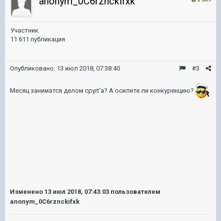
anonym_0C6rznckifxk
Участник
11 611 публикация
Опубликовано:
13 июл 2018, 07:38:40
#3
Месяц заниматся делом cpyrt'a? А осилите ли конкуренцию?
Изменено
13 июл 2018, 07:43:03
пользователем
anonym_0C6rznckifxk