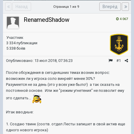
Назад
Вперёд
Страница 1 из 9
RenamedShadow
4 067
Участник
3 334 публикации
5 338 боёв
Опубликовано:
13 июл 2018, 07:36:23
#1
После обсуждения в сегодняшних темах возник вопрос:
возможен ли у игрока соло винрейт менее 30%?
Разумеется не за день (это у всех уже было!) а так сказать на
постоянной основе. Или же "режим угнетения" не позволит ему
это сделать...
Итак вводные:
1. Создаю твинк (соотв. отдел Лесты запишет в свой актив еще
одного нового игрока)