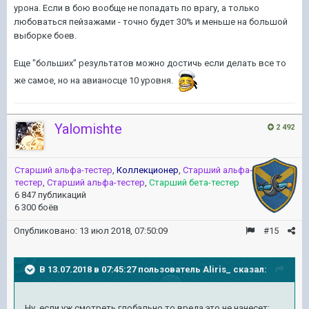
урона. Если в бою вообще не попадать по врагу, а только
любоваться пейзажами - точно будет 30% и меньше на большой
выборке боев.
Еще "больших" результатов можно достичь если делать все то
же самое, но на авианосце 10 уровня.
Yalomishte
2 492
Старший альфа-тестер
,
Коллекционер
,
Старший альфа-
тестер
,
Старший альфа-тестер
,
Старший бета-тестер
6 847 публикаций
6 300 боёв
Опубликовано:
13 июл 2018, 07:50:09
#15
В 13.07.2018 в 07:45:27 пользователь
Aliris_
сказал:
Ну, если уж смотреть глобально то вреда это не нанесет: