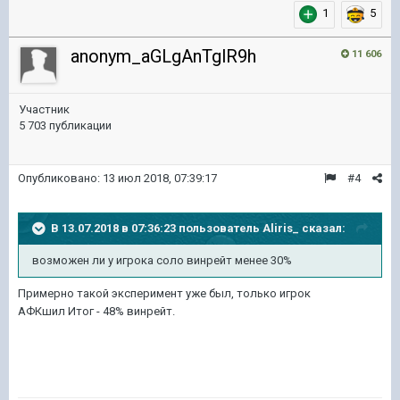
1
5
anonym_aGLgAnTglR9h
11 606
Участник
5 703 публикации
Опубликовано:
13 июл 2018, 07:39:17
#4
В 13.07.2018 в 07:36:23 пользователь
Aliris_
сказал:
возможен ли у игрока соло винрейт менее 30%
Примерно такой эксперимент уже был, только игрок
АФКшил Итог - 48% винрейт.