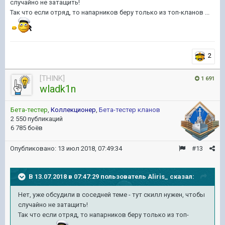
случайно не затащить!
Так что если отряд, то напарников беру только из топ-кланов ...
2
[THINK]
1 691
wladk1n
Бета-тестер
,
Коллекционер
,
Бета-тестер кланов
2 550 публикаций
6 785 боёв
Опубликовано:
13 июл 2018, 07:49:34
#13
В 13.07.2018 в 07:47:29 пользователь
Aliris_
сказал:
Нет, уже обсудили в соседней теме - тут скилл нужен, чтобы
случайно не затащить!
Так что если отряд, то напарников беру только из топ-