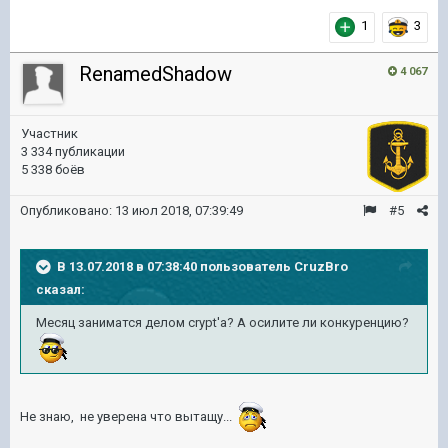
1
3
RenamedShadow
4 067
Участник
3 334 публикации
5 338 боёв
Опубликовано:
13 июл 2018, 07:39:49
#5
В 13.07.2018 в 07:38:40 пользователь
CruzBro
сказал:
Месяц заниматся делом crypt'a? А осилите ли конкуренцию?
Не знаю, не уверена что вытащу...