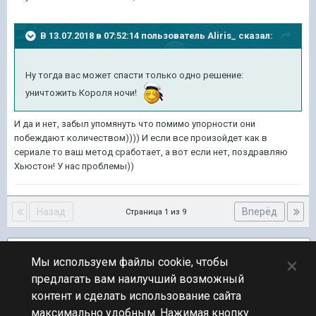
В 13.07.2018 в 07:52:14 пользователь
Aliris_
сказал:
Ну тогда вас может спасти только одно решение:
уничтожить Короля ночи!
И да и нет, забыл упомянуть что помимо упорности они
побеждают количеством)))) И если все произойдет как в
сериале то ваш метод сработает, а вот если нет, поздравляю
Хьюстон! У нас проблемы))
Назад
Вперёд
Страница 1 из 9
Подписчики
4
×
Мы используем файлы cookie, чтобы
предлагать вам наилучший возможный
ПЕРЕЙТИ К СПИСКУ ТЕМ
контент и сделать использование сайта
Обсуждение Мира Кораблей
максимально удобным. Нажимая кнопку