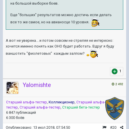
на большой выборке боев.
Еще "больших" результатов можно достичь если делать
все то же самое, но на авианосце 10 уровня.
А вот не уверена... и потом совсем не стреляя не интересно:
хочется именно понять как ОНО будет работать. Вдруг я буду
ваншотить "фиолетовых" каждым залпом?
1
Yalomishte
2 492
Старший альфа-тестер
,
Коллекционер
,
Старший альфа-
тестер
,
Старший альфа-тестер
,
Старший бета-тестер
6 847 публикаций
6 300 боёв
Опубликовано:
13 июл 2018, 07:54:50
#20