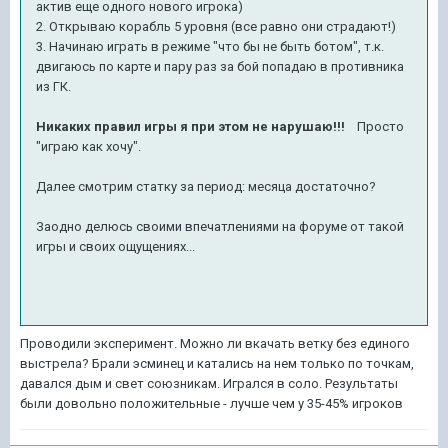
актив еще одного нового игрока)
2. Открываю корабль 5 уровня (все равно они страдают!)
3. Начинаю играть в режиме "что бы не быть ботом", т.к.
двигаюсь по карте и пару раз за бой попадаю в противника
из ГК.
Никаких правил игры я при этом не нарушаю!!!
Просто
"играю как хочу".
Далее смотрим статку за период: месяца достаточно?
Заодно делюсь своими впечатлениями на форуме от такой
игры и своих ощущениях...
Проводили эксперимент. Можно ли вкачать ветку без единого
выстрела? Брали эсминец и катались на нем только по точкам,
давался дым и свет союзникам. Игрался в соло. Результаты
были довольно положительные - лучше чем у 35-45% игроков