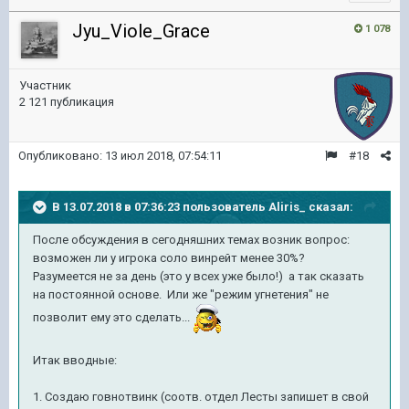
Jyu_Viole_Grace
1 078
Участник
2 121 публикация
Опубликовано:
13 июл 2018, 07:54:11
#18
В 13.07.2018 в 07:36:23 пользователь
Aliris_
сказал:
После обсуждения в сегодняшних темах возник вопрос:
возможен ли у игрока соло винрейт менее 30%?
Разумеется не за день (это у всех уже было!) а так сказать
на постоянной основе. Или же "режим угнетения" не
позволит ему это сделать...
Итак вводные:
1. Создаю говнотвинк (соотв. отдел Лесты запишет в свой