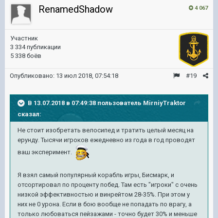
RenamedShadow
4 067
Участник
3 334 публикации
5 338 боёв
Опубликовано:
13 июл 2018, 07:54:18
#19
В 13.07.2018 в 07:49:38 пользователь
MirniyTraktor
сказал:
Не стоит изобретать велосипед и тратить целый месяц на
ерунду. Тысячи игроков ежедневно из года в год проводят
ваш эксперимент.
Я взял самый популярный корабль игры, Бисмарк, и
отсортировал по проценту побед. Там есть "игроки" с очень
низкой эффективностью и винрейтом 28-35%. При этом у
них не 0 урона. Если в бою вообще не попадать по врагу, а
только любоваться пейзажами - точно будет 30% и меньше