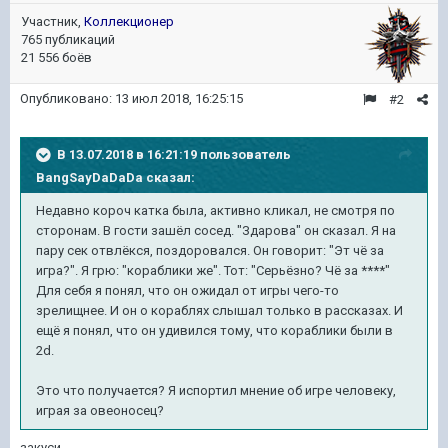
Участник,
Коллекционер
765 публикаций
21 556 боёв
Опубликовано:
13 июл 2018, 16:25:15
#2
В 13.07.2018 в 16:21:19 пользователь
BangSayDaDaDa
сказал:
Недавно короч катка была, активно кликал, не смотря по
сторонам. В гости зашёл сосед. "Здарова" он сказал. Я на
пару сек отвлёкся, поздоровался. Он говорит: "Эт чё за
игра?". Я грю: "кораблики же". Тот: "Серьёзно? Чё за ****"
Для себя я понял, что он ожидал от игры чего-то
зрелищнее. И он о кораблях слышал только в рассказах. И
ещё я понял, что он удивился тому, что кораблики были в
2d.
Это что получается? Я испортил мнение об игре человеку,
играя за овеоносец?
закуси