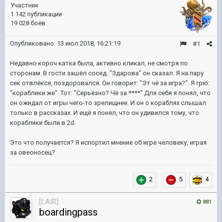
Участник
1 142 публикации
19 028 боёв
Опубликовано:
13 июл 2018, 16:21:19
#1
Недавно короч катка была, активно кликал, не смотря по
сторонам. В гости зашёл сосед. "Здарова" он сказал. Я на пару
сек отвлёкся, поздоровался. Он говорит: "Эт чё за игра?". Я грю:
"кораблики же". Тот: "Серьёзно? Чё за ****" Для себя я понял, что
он ожидал от игры чего-то зрелищнее. И он о кораблях слышал
только в рассказах. И ещё я понял, что он удивился тому, что
кораблики были в 2d.
Это что получается? Я испортил мнение об игре человеку, играя
за овеоносец?
2
5
4
[LAIR]
881
boardingpass