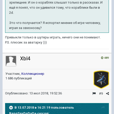
зрелищнее. И он о кораблях слышал только в рассказах. И
ещё я понял, что он удивился тому, что кораблики были в
2d.
Это что получается? Я испортил мнение об игре человеку,
играя за овеоносец?
Привыкли только в шутеры играть, ничего они не понимают.
P.S. плюсик за аватарку )))
Xbl4
489
Участник,
Коллекционер
1 686 публикаций
Опубликовано:
13 июл 2018, 19:52:36
#9
В 13.07.2018 в 16:21:19 пользователь
BangSayDaDaDa
сказал: