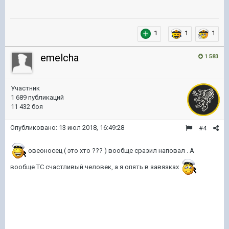
1
1
1
emelcha
1 583
Участник
1 689 публикаций
11 432 боя
Опубликовано:
13 июл 2018, 16:49:28
#4
овеоносец ( это хто ??? ) вообще сразил наповал . А
вообще ТС счастливый человек, а я опять в завязках