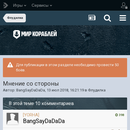
Игры
Сервисы
Флудилка
Для публикации в этом разделе необходимо провести 50
боёв.
Мнение со стороны
Автор:
BangSayDaDaDa
,
13 июл 2018, 16:21:19
в
Флудилка
В этой теме 10 комментариев
[YORHA]
398
BangSayDaDaDa