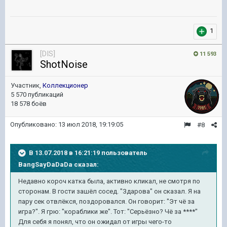
1
[DIS]
11 593
ShotNoise
Участник,
Коллекционер
5 570 публикаций
18 578 боёв
Опубликовано:
13 июл 2018, 19:19:05
#8
В 13.07.2018 в 16:21:19 пользователь
BangSayDaDaDa
сказал:
Недавно короч катка была, активно кликал, не смотря по
сторонам. В гости зашёл сосед. "Здарова" он сказал. Я на
пару сек отвлёкся, поздоровался. Он говорит: "Эт чё за
игра?". Я грю: "кораблики же". Тот: "Серьёзно? Чё за ****"
Для себя я понял, что он ожидал от игры чего-то