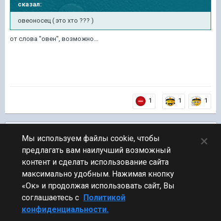
сказал:
овеоносец ( это хто ??? )
от слова "овен", возможно...
1
1
1
Подписчики
0
×
Мы используем файлы cookie, чтобы
предлагать вам наилучший возможный
ПЕРЕЙТИ К СПИСКУ ТЕМ
контент и сделать использование сайта
Флудилка
максимально удобным. Нажимая кнопку
«Ок» и продолжая использовать сайт, Вы
соглашаетесь с
Политикой
конфиденциальности.
Стиль