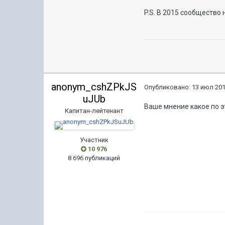
P.S. В 2015 сообщество 
anonym_cshZPkJS
Опубликовано:
13 июл 201
uJUb
Ваше мнение какое по э
Капитан-лейтенант
Участник
10 976
8 696 публикаций