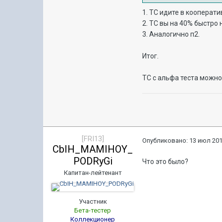
1. ТС идите в кооператив 
2. ТС вы на 40% быстро 
3. Аналогично п2.
Итог.
ТС с альфа теста можно
[FRI13]
Опубликовано:
13 июл 201
CbIH_MAMIHOY_
PODRyGi
Что это было?
Капитан-лейтенант
Участник
Бета-тестер
Коллекционер