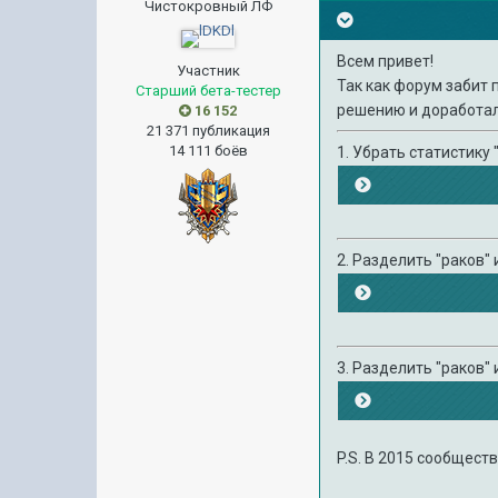
Чистокровный ЛФ
Всем привет!
Участник
Так как форум забит 
Старший бета-тестер
решению и доработал.
16 152
21 371 публикация
14 111 боёв
1. Убрать статистику 
2. Разделить "раков" 
3. Разделить "раков"
P.S. В 2015 сообществ