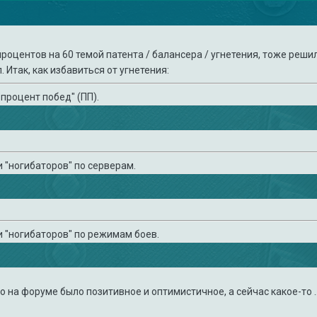
процентов на 60 темой патента / балансера / угнетения, тоже реши
 Итак, как избавиться от угнетения:
"процент побед" (ПП).
и "ногибаторов" по серверам.
 и "ногибаторов" по режимам боев.
о на форуме было позитивное и оптимистичное, а сейчас какое-то ..