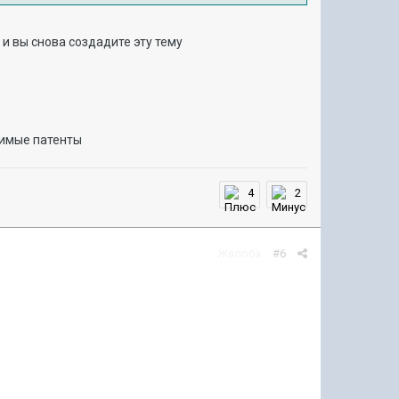
 и вы снова создадите эту тему
нимые патенты
4
2
Жалоба
#6