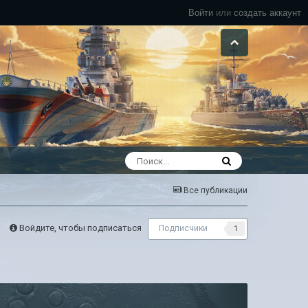
Войти
или
создать аккаунт
Все публикации
Войдите, чтобы подписаться
Подписчики
1