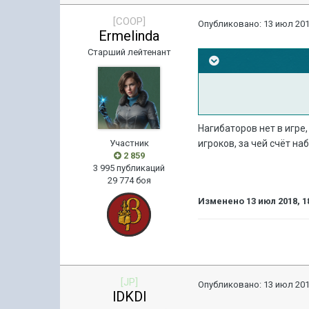
[COOP]
Опубликовано:
13 июл 201
Ermelinda
Старший лейтенант
Нагибаторов нет в игре,
Участник
игроков, за чей счёт н
2 859
3 995 публикаций
29 774 боя
Изменено
13 июл 2018, 1
[JP]
Опубликовано:
13 июл 201
lDKDl