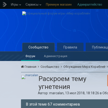
Игры
Сервисы
Премиум магазин
Адмиралтейство
Сообщество
Правила
Публикац
Форум
Администрация
Главная
Сообщество
Обсуждение Мира Кораблей
Раскроем тему
угнетения
Автор:
marcalan
,
13 июл 2018, 18:18:26
в
Об
В этой теме 67 комментариев