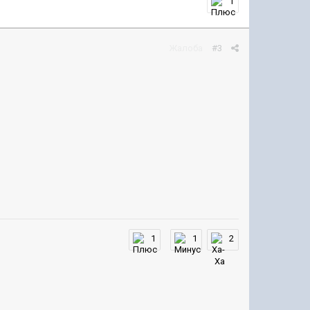
1
Жалоба
#3
1
1
2