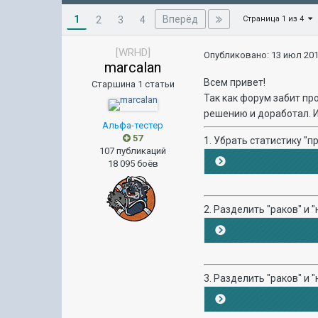
1
Вперёд
2
3
4
Страница 1 из 4
[WRHD]
Опубликовано:
13 июл 201
marcalan
Всем привет!
Старшина 1 статьи
Так как форум забит пр
решению и доработал. Ит
Альфа-тестер
57
1. Убрать статистику "п
107 публикаций
18 095 боёв
2. Разделить "раков" и 
3. Разделить "раков" и 