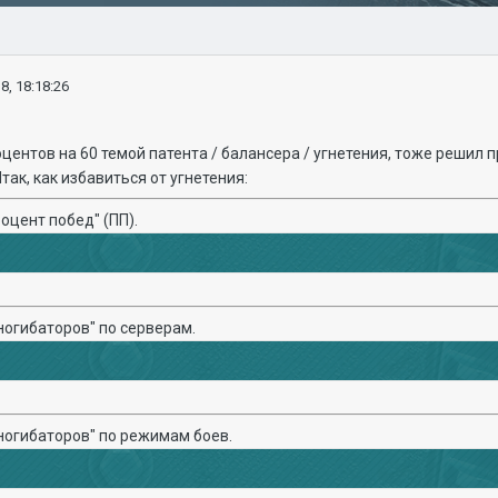
8, 18:18:26
оцентов на 60 темой патента / балансера / угнетения, тоже решил 
ак, как избавиться от угнетения:
роцент побед" (ПП).
"ногибаторов" по серверам.
"ногибаторов" по режимам боев.