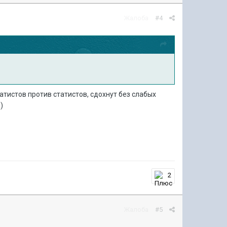
Жалоба
#4
татистов против статистов, сдохнут без слабых
)
2
Жалоба
#5