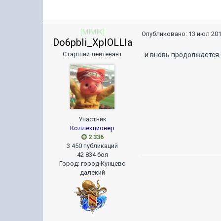
[MIMIK]
Опубликовано:
13 июл 201
Do6pbIi_XpIOLLIa
Старший лейтенант
..и вновь продолжается 
Участник
Коллекционер
2 336
3 450 публикаций
42 834 боя
Город
:
город Кунцево
далекий