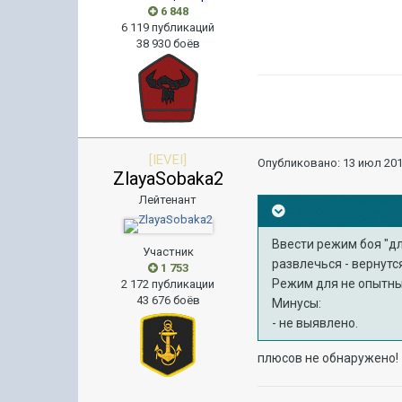
6 848
6 119 публикаций
38 930 боёв
[IEVEI]
Опубликовано:
13 июл 201
ZlayaSobaka2
Лейтенант
Ввести режим боя "д
Участник
развлечься - вернутс
1 753
Режим для не опытных
2 172 публикации
43 676 боёв
Минусы:
- не выявлено.
плюсов не обнаружено!