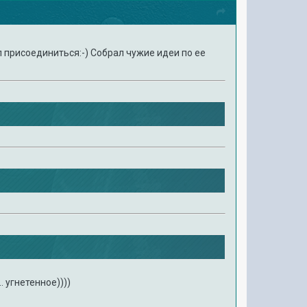
л присоединиться:-) Собрал чужие идеи по ее
. угнетенное))))