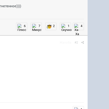
гнетенное))))
6
7
2
1
4
Жалоба
#2