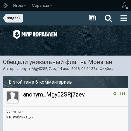
Игры
Сервисы
Фидбек
Обещали уникальный флаг на Монаган
Автор:
anonym_Mgy02SRj7zev
,
14 июл 2018, 05:54:27
в
Фидбек
В этой теме 6 комментариев
anonym_Mgy02SRj7zev
1 114
Участник
316 публикаций