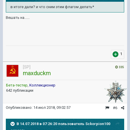
в итоге дали? и что сним этим флагом делать*
Вешать на......
1
[SP]
335
maxduckm
Бета-тестер
,
Коллекционер
642 публикации
Опубликовано:
14 июл 2018, 09:02:57
#6
В 14.07.2018 в 07:26:20 пользователь
Sckorpion100