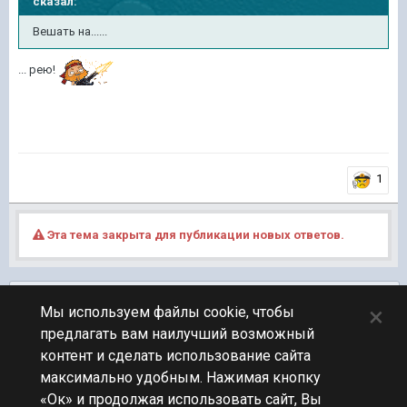
сказал:
Вешать на......
... рею!
1
Эта тема закрыта для публикации новых ответов.
Подписчики
0
×
Мы используем файлы cookie, чтобы
предлагать вам наилучший возможный
ПЕРЕЙТИ К СПИСКУ ТЕМ
контент и сделать использование сайта
Фидбек
максимально удобным. Нажимая кнопку
«Ок» и продолжая использовать сайт, Вы