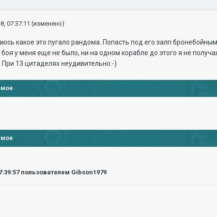
8, 07:37:11
(изменено)
юсь какое это пугало рандома. Попасть под его залп бронебойным
 боя у меня еще не было, ни на одном корабле до этого я не получа
 При 13 цитаделях неудивительно:-)
имое
имое
7:39:57
пользователем Gibson1979