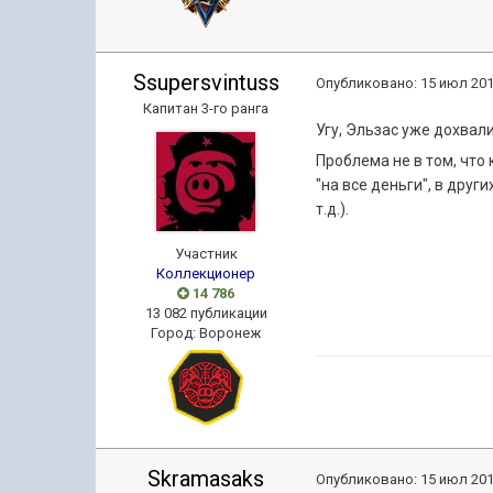
Ssupersvintuss
Опубликовано:
15 июл 201
Капитан 3-го ранга
Угу, Эльзас уже дохвал
Проблема не в том, что
"на все деньги", в дру
т.д.).
Участник
Коллекционер
14 786
13 082 публикации
Город
:
Воронеж
Skramasaks
Опубликовано:
15 июл 201