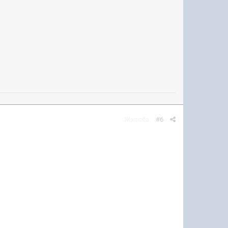
Жалоба
#6