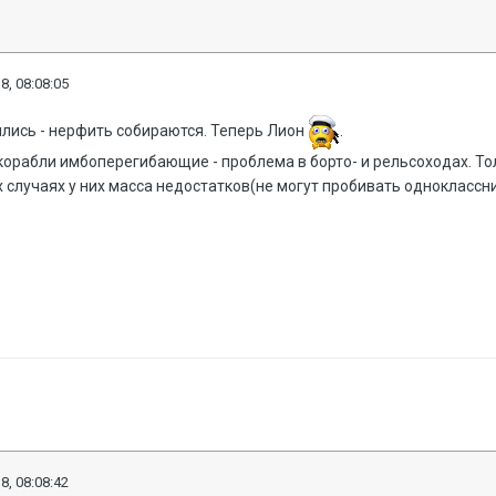
8, 08:08:05
ились - нерфить собираются. Теперь Лион
.
 корабли имбоперегибающие - проблема в борто- и рельсоходах. 
гих случаях у них масса недостатков(не могут пробивать одноклассн
8, 08:08:42