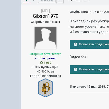
[MEL]
Опубликовано:
15 июл 201
Gibson1979
В очередной раз убежда
Старший лейтенант
на своем уровне. Такого
и 4 сокрушающих удара.
Показать содерж
Старший бета-тестер
Видео боя:
Коллекционер
4 060
3 337 публикаций
Показать содерж
40 560 боёв
Город
:
Владивосток
Изменено
15 июл 2018, 0