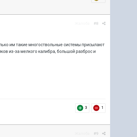
Жалоба
#8
Только им такие многоствольные системы присылают
иков из-за мелкого калибра, большой разброс и
3
1
Жалоба
#9