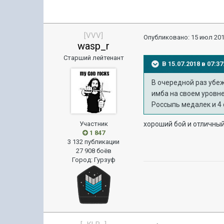
[VVV]
Опубликовано:
15 июл 201
wasp_r
Старший лейтенант
В 15.07.2018 в 07:
В очередной раз убеж
имба на своем уровне.
Россыпь медалек и 4
Участник
хороший бой и отличный
1 847
3 132 публикации
27 908 боёв
Город
:
Гурзуф