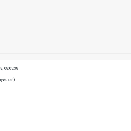
8, 08:05:38
уйста !)