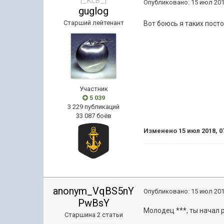
[_KLB_]
Опубликовано:
15 июл 201
guglog
Старший лейтенант
Вот боюсь я таких посто
Участник
5 039
3 229 публикаций
33 087 боёв
Изменено
15 июл 2018, 0
anonym_VqBS5nY
Опубликовано:
15 июл 201
PwBsY
Молодец ***, ты начал 
Старшина 2 статьи