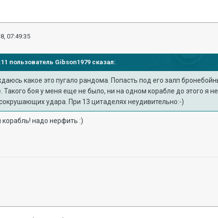
8, 07:49:35
37:11 пользователь
Gibson1979
сказал:
даюсь какое это пугало рандома. Попасть под его залп бронебойн
 Такого боя у меня еще не было, ни на одном корабле до этого я не
 сокрушающих удара. При 13 цитаделях неудивительно:-)
 корабль! надо нерфить :)