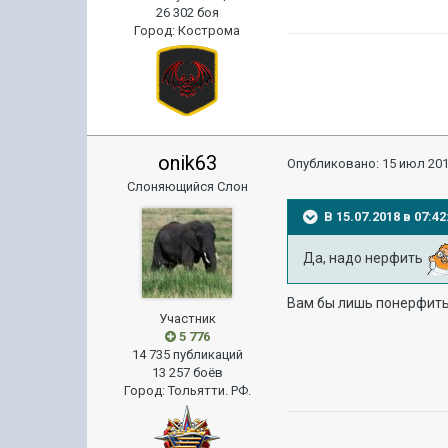
26 302 боя
Город
:
Кострома
onik63
Опубликовано:
15 июл 201
Слоняющийся Слон
В 15.07.2018 в 07:
Да, надо нерфить
Вам бы лишь понерфить.
Участник
5 776
14 735 публикаций
13 257 боёв
Город
:
Тольятти. РФ.