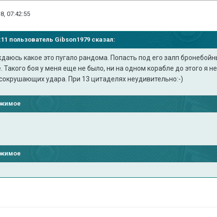
8, 07:42:55
37:11 пользователь
Gibson1979
сказал:
даюсь какое это пугало рандома. Попасть под его залп бронебойн
 Такого боя у меня еще не было, ни на одном корабле до этого я не
 сокрушающих удара. При 13 цитаделях неудивительно:-)
ржимое
ржимое