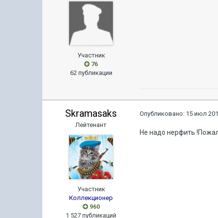
Участник
76
62 публикации
Skramasaks
Опубликовано:
15 июл 201
Лейтенант
Не надо нерфить !Пожал
Участник
Коллекционер
960
1 527 публикаций