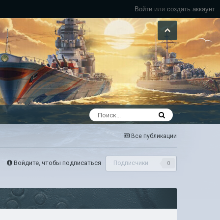
Войти
или
создать аккаунт
Все публикации
Войдите, чтобы подписаться
Подписчики
0