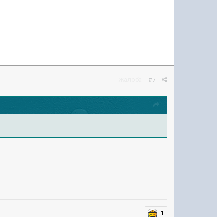
Жалоба
#7
1