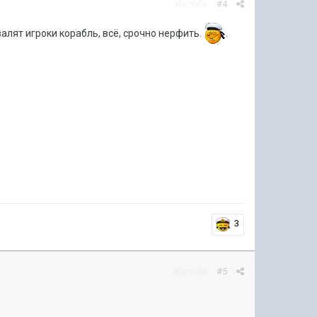
Жалоба
#4
валят игроки корабль, всё, срочно нерфить.
.
3
Жалоба
#5