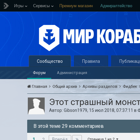
Игры
Сервисы
Премиум магазин
Адмиралтейство
Сообщество
Правила
Публикац
Форум
Администрация
Главная
Общий архив
Архивы разделов
Фидбек
Этот страшный монстр
Автор:
Gibson1979
,
15 июл 2018, 07:37:11
в
В этой теме 29 комментариев
1
Вперёд
2
Страница 1 из 2