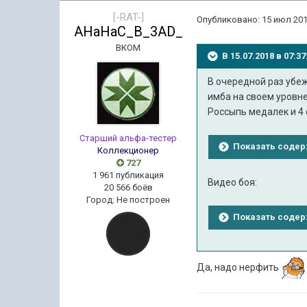
[-RAT-]
Опубликовано:
15 июл 201
AHaHaC_B_3AD_
ВКОМ
В 15.07.2018 в 07:
В очередной раз убеж
имба на своем уровне.
Россыпь медалек и 4
Старший альфа-тестер
Показать соде
Коллекционер
727
1 961 публикация
Видео боя:
20 566 боёв
Город
:
Не построен
Показать соде
Да, надо нерфить