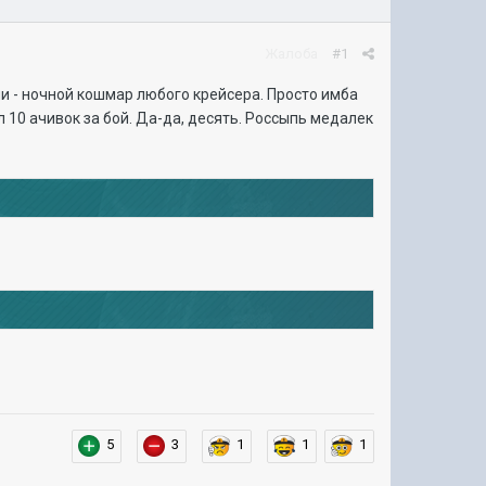
Жалоба
#1
и - ночной кошмар любого крейсера. Просто имба
л 10 ачивок за бой. Да-да, десять. Россыпь медалек
5
3
1
1
1