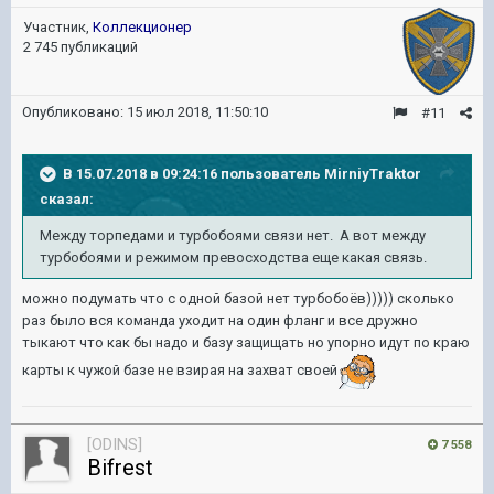
Участник,
Коллекционер
2 745 публикаций
Опубликовано:
15 июл 2018, 11:50:10
#11
В 15.07.2018 в 09:24:16 пользователь
MirniyTraktor
сказал:
Между торпедами и турбобоями связи нет. А вот между
турбобоями и режимом превосходства еще какая связь.
можно подумать что с одной базой нет турбобоёв))))) сколько
раз было вся команда уходит на один фланг и все дружно
тыкают что как бы надо и базу защищать но упорно идут по краю
карты к чужой базе не взирая на захват своей
[ODINS]
7 558
Bifrest