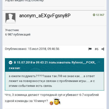
Убрал видео под спойлер
anonym_aEXgvFgsny8P
12 367
Участник
6 987 публикаций
Опубликовано:
15 июл 2018, 09:46:56
#6
В 15.07.2018 в 09:43:21 пользователь
Rylevoi__PCKR_
сказал:
а ежели подумать?????аааа так ЛФ не знае как.....а ответ
лежит на поверхности,и связан с проблемами игры......и с
этими событиями есть связь
Что, 3 эсминца делают торпедный суп и убивают 6-7 кораблей
одной команды за 10 минут?