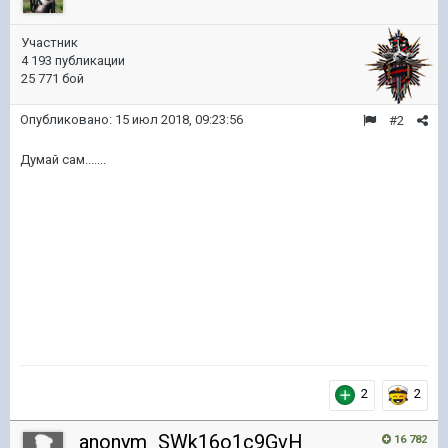
Участник
4 193 публикации
25 771 бой
Опубликовано:
15 июл 2018, 09:23:56
#2
Думай сам.......
2
2
anonym_SWk16o1c9GvH
16 782