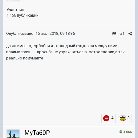
Участник
1 156 публикаций
Опубликовано:
15 июл 2018, 09:18:35
#1
да,да именно,турбобои и торпедный суп,какая между ними
взаимосвязь......просьба не упражняться в острословии,а так
реально подумайте
4
3
MyTa60P
4 066