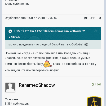
6 987 публикаций
Опубликовано:
15 июл 2018, 12:32:02
#13
В 15.07.2018 в 11:50:10 пользователь
kollaider2
сказал:
можно подумать что с одной базой нет турбобоёв)))))
Прикольно когда на Краю Вулканов или Соседях команды
классически расходятся по флангам, а один сильно умный
эсминец бежит брать базу
Главное жи победа, а то что у
команд опыта почти поровну - пофиг
RenamedShadow
4 067
Участник
3 334 публикации