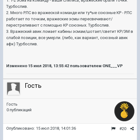
1. 1-2 эсма на команду - ваши слились, вражеские брали точки.
Турбослив.
2. Много РЛС во вражеской команде или ту*ые союзные КР - РЛС
работает по точкам, вражеские эсмы пересвечивают/
перестреливают с помощью КР союзных. Турбослив.
3. Вражеский авик ломает кабины эсмам/шотает/светит КР/ЭМ в
слабой позиции, все умерли. (либо, как вариант, союзный авик
афк) Турбослив.
Изменено
15 июл 2018, 13:55:42
пользователем ONE___VP
Гость
Гость
0 публикаций
Опубликовано:
15 июл 2018, 14:01:36
#20