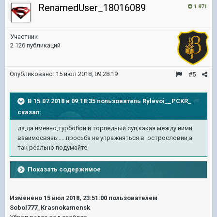
RenamedUser_18016089
1 871
Участник
2 126 публикаций
Опубликовано:
15 июл 2018, 09:28:19
#5
В 15.07.2018 в 09:18:35 пользователь
Rylevoi__PCKR_
сказал:
да,да именно,турбобои и торпедный суп,какая между ними
взаимосвязь......просьба не упражняться в острословии,а
так реально подумайте
Показать содержимое
Изменено
15 июл 2018, 23:51:00
пользователем
Sobol777_Krasnokamensk