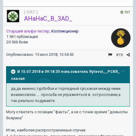
[-RAT-]
727
AHaHaC_B_3AD_
Старший альфа-тестер
,
Коллекционер
1 961 публикация
20 566 боёв
Опубликовано:
15 июл 2018, 13:54:43
#19
В 15.07.2018 в 09:18:35 пользователь
Rylevoi__PCKR_
сказал:
да,да именно,турбобои и торпедный суп,какая между ними
взаимосвязь......просьба не упражняться в острословии,а
так реально подумайте
Могу ответить с позиции "факты", а не с точки зрения "домыслы
боярина"
Итак, наиболее распространенные случаи: