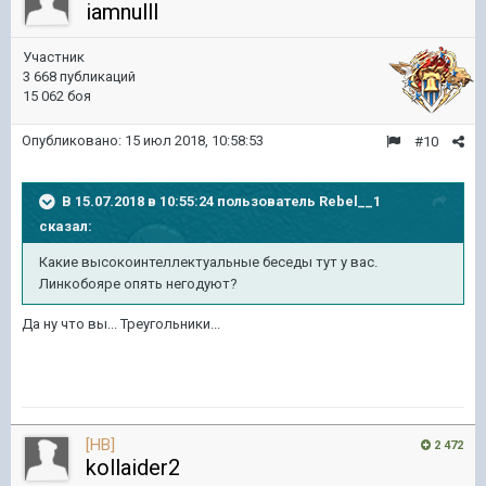
iamnulll
Участник
3 668 публикаций
15 062 боя
Опубликовано:
15 июл 2018, 10:58:53
#10
В 15.07.2018 в 10:55:24 пользователь
Rebel__1
сказал:
Какие высокоинтеллектуальные беседы тут у вас.
Линкобояре опять негодуют?
Да ну что вы... Треугольники...
[HB]
2 472
kollaider2