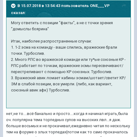
В 15.07.2018 в 13:54:43 пользователь
ONE___VP
сказал:
Могу ответить с позиции "факты", а не с точки зрения
"домыслы боярина"
Итак, наиболее распространенные случаи:
1. 1-2 эсма на команду - ваши слились, вражеские брали
точки. Турбослив.
2. Много РЛС во вражеской команде или ту*ые союзные КР -
РЛС работает по точкам, вражеские эсмы пересвечивают/
перестреливают с помощью КР союзных. Турбослив.
3. Вражеский авик ломает кабины эсмам/шотает/светит КР/
ЭМ в слабой позиции, все умерли. (либо, как вариант,
союзный авик афк) Турбослив.
нет,не то....всё банально и просто....когда я начинал играть,была
оч. популярна тема торпедных супов на высоких лвл...я даж.
больше восьмых и не прокачивал,ежедневно читая по нескольку
тем на форуме о злых торпедах(потом как то само прокачалось