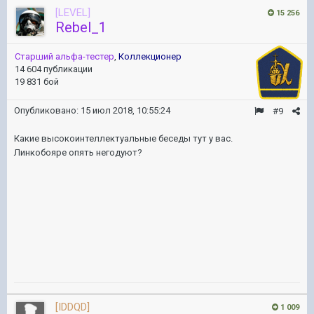
[LEVEL]
15 256
Rebel_1
Старший альфа-тестер
,
Коллекционер
14 604 публикации
19 831 бой
Опубликовано:
15 июл 2018, 10:55:24
#9
Какие высокоинтеллектуальные беседы тут у вас.
Линкобояре опять негодуют?
[IDDQD]
1 009