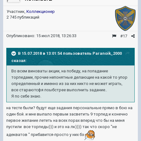
Участник,
Коллекционер
2 745 публикаций
Опубликовано:
15 июл 2018, 13:26:33
#17
В 15.07.2018 в 13:01:54 пользователь
Paranoik_2000
сказал:
Во всем виноваты акции, на победу, на попадание
торпедами, прочие непонятные делающие на какой то упор
определенный и именно из за них никто не может играть,
все стараютсфя поыбстрее выполнить задание..
Я по себе знаю.
на тесте были? будут еще задания персональные прямо в бою на
один бой. и мне выпало первым засветить 9 торпед и конечно
первое желание лететь на всех порах вперед что бы на меня
пустили все торпеды))) и это на лк)))) так что скоро "не
адекватов " прибавится-просто у них бз