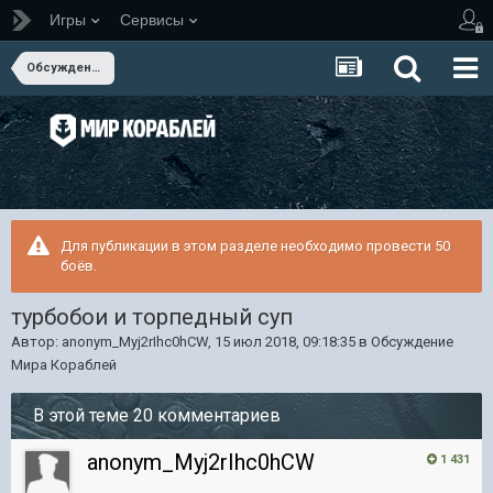
Игры
Сервисы
Обсуждение Мира Кораблей
Для публикации в этом разделе необходимо провести 50
боёв.
турбобои и торпедный суп
Автор:
anonym_Myj2rIhc0hCW
,
15 июл 2018, 09:18:35
в
Обсуждение
Мира Кораблей
В этой теме 20 комментариев
anonym_Myj2rIhc0hCW
1 431