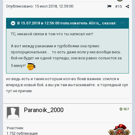
Опубликовано:
15 июл 2018, 12:59:00
#15
В 15.07.2018 в 12:56:00 пользователь
Aliris_
сказал:
ТС, никакой связи в том что ты написал нет!
А вот между раканами и турбобоями она прямо
пропорциональная... то есть даже если у них вообще весь
бой не будет ни одной торпеды, они все равно сольются за
5 минут!
но ведь есть и такие которым кол-во боев важнее .слился и
вперед в новый бой. а вы уж там вытаскивайте. и торпедный суп
тут не причем.
Paranoik_2000
957
Участник
1 752 публикации