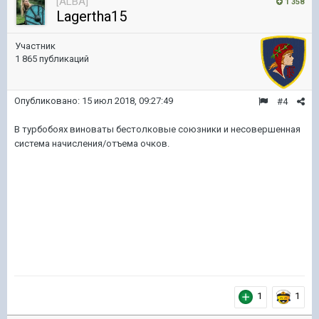
[ALBA]
1 358
Lagertha15
Участник
1 865 публикаций
Опубликовано:
15 июл 2018, 09:27:49
#4
В турбобоях виноваты бестолковые союзники и несовершенная
система начисления/отъема очков.
1
1