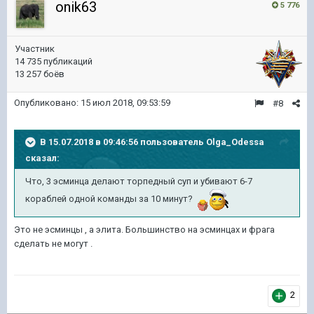
onik63
5 776
Участник
14 735 публикаций
13 257 боёв
Опубликовано:
15 июл 2018, 09:53:59
#8
В 15.07.2018 в 09:46:56 пользователь
Olga_Odessa
сказал:
Что, 3 эсминца делают торпедный суп и убивают 6-7
кораблей одной команды за 10 минут?
Это не эсминцы , а элита. Большинство на эсминцах и фрага
сделать не могут .
2