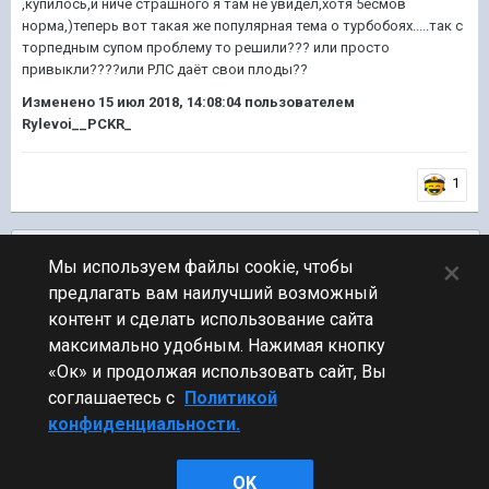
,купилось,и ничё страшного я там не увидел,хотя 5есмов
норма,)теперь вот такая же популярная тема о турбобоях.....так с
торпедным супом проблему то решили??? или просто
привыкли????или РЛС даёт свои плоды??
Изменено
15 июл 2018, 14:08:04
пользователем
Rylevoi__PCKR_
1
Подписчики
0
×
Мы используем файлы cookie, чтобы
предлагать вам наилучший возможный
ПЕРЕЙТИ К СПИСКУ ТЕМ
контент и сделать использование сайта
Обсуждение Мира Кораблей
максимально удобным. Нажимая кнопку
«Ок» и продолжая использовать сайт, Вы
соглашаетесь с
Политикой
конфиденциальности.
Стиль
OK