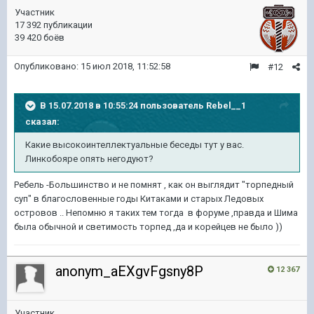
Участник
17 392 публикации
39 420 боёв
Опубликовано:
15 июл 2018, 11:52:58
#12
В 15.07.2018 в 10:55:24 пользователь
Rebel__1
сказал:
Какие высокоинтеллектуальные беседы тут у вас.
Линкобояре опять негодуют?
Ребель -Большинство и не помнят , как он выглядит "торпедный
суп" в благословенные годы Китаками и старых Ледовых
островов .. Непомню я таких тем тогда в форуме ,правда и Шима
была обычной и светимость торпед ,да и корейцев не было ))
anonym_aEXgvFgsny8P
12 367
Участник