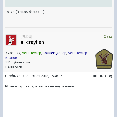
Тонко :)) спасибо за ап :)
[PUDU]
682
a_crayfish
Участник,
Бета-тестер
,
Коллекционер
,
Бета-тестер
кланов
881 публикация
8 680 боёв
Опубликовано:
19 ноя 2018, 15:48:16
#20
КБ анонсировали, апнем-ка перед сезоном.