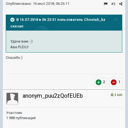
Опубликовано:
16 июл 2018, 06:26:11
#3
В 16.07.2018 в 06:23:51 пользователь
Cheetah_kz
сказал:
Удачи вам :-)
Аве PUDU!
Спасибо:)
2
1
anonym_puu2zQofEUEb
2 640
Участник
1 988 публикаций