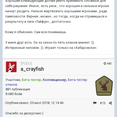
Хороший командующий долже уметь принимать сложные для
себя решения. Иначе , есть риск , что хорошие и сильные игроки
начнут уходить. Нельзя жертвовать хорошими игроками , ради
ламповости. Вернее , можно , но тогда , когда не стремишься к
результату и лиги «Тайфун» , достаточно.
Кому я объясняю. Сам все понимаешь.
У меня друг есть. Он за сезон по пять кланов меняет :)).
Интересный человек :)). Играет только на «Хабаровске».
[PUDU]
682
a_crayfish
Участник,
Бета-тестер
,
Коллекционер
,
Бета-тестер
кланов
881 публикация
8 680 боёв
Опубликовано:
20 июл 2018, 12:14:46
#13
Спасибо за дискуссию:)