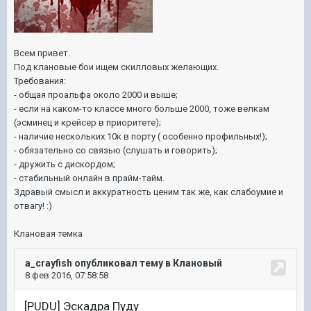
Всем привет.
Под клановые бои ищем скилловых желающих.
Требования:
- общая проальфа около 2000 и выше;
- если на каком-то классе много больше 2000, тоже велкам
(эсминец и крейсер в приоритете);
- наличие нескольких 10к в порту ( особенно профильных!);
- обязательно со связью (слушать и говорить);
- дружить с дискордом;
- стабильный онлайн в прайм-тайм.
Здравый смысл и аккуратность ценим так же, как слабоумие и
отвагу! :)
Клановая темка