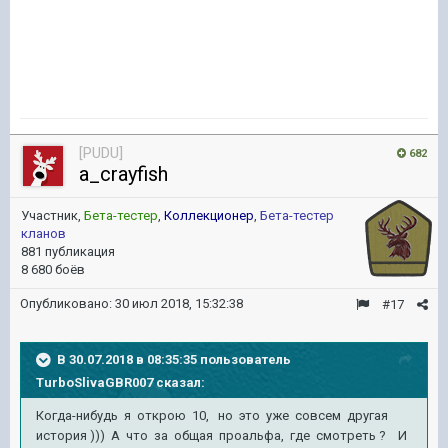
[PUDU]
682
a_crayfish
Участник,
Бета-тестер
,
Коллекционер
,
Бета-тестер
кланов
881 публикация
8 680 боёв
Опубликовано:
30 июл 2018, 15:32:38
#17
В 30.07.2018 в 08:35:35 пользователь
TurboSlivaGBR007
сказал:
Когда-нибудь я открою 10, но это уже совсем другая
история ))) А что за общая проальфа, где смотреть ? И