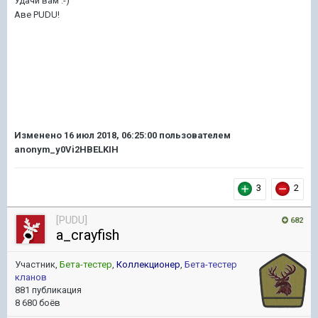
Удачи вам :-)
Аве PUDU!
Изменено
16 июл 2018, 06:25:00
пользователем
anonym_y0Vi2HBELKIH
3
2
[PUDU]
682
a_crayfish
Участник,
Бета-тестер
,
Коллекционер
,
Бета-тестер
кланов
881 публикация
8 680 боёв