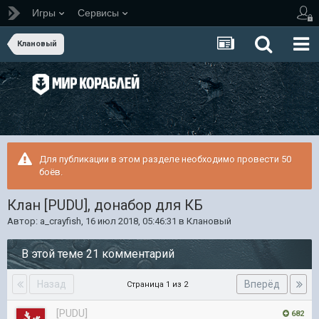
Игры
Сервисы
Клановый
Для публикации в этом разделе необходимо провести 50
боёв.
Клан [PUDU], донабор для КБ
Автор:
a_crayfish
,
16 июл 2018, 05:46:31
в
Клановый
В этой теме 21 комментарий
Назад
Вперёд
Страница 1 из 2
[PUDU]
682