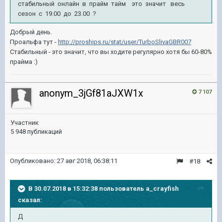
стабильный онлайн в прайм тайм это значит весь
сезон с 19.00 до 23.00 ?
Добрый день.
Проальфа тут -
http://proships.ru/stat/user/TurboSlivaGBR007
Стабильный - это значит, что вы ходите регулярно хотя бы 60-80%
прайма :)
anonym_3jGf81aJXW1x
7 107
Участник
5 948 публикаций
Опубликовано:
27 авг 2018, 06:38:11
#18
В 30.07.2018 в 15:32:38 пользователь
a_crayfish
сказал:
Д