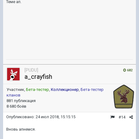
Теме ап.
[PUDU]
682
a_crayfish
Участник,
Бета-тестер
,
Коллекционер
,
Бета-тестер
кланов
881 публикация
8 680 боёв
Опубликовано:
24 июл 2018, 15:15:15
#14
Вновь апнемся.