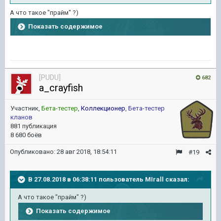
А что такое "прайм" ?)
Показать содержимое
[PUDU]
682
a_crayfish
Участник,
Бета-тестер
,
Коллекционер
,
Бета-тестер
кланов
881 публикация
8 680 боёв
Опубликовано:
28 авг 2018, 18:54:11
#19
В 27.08.2018 в 06:38:11 пользователь
MIrall
сказал:
А что такое "прайм" ?)
Показать содержимое