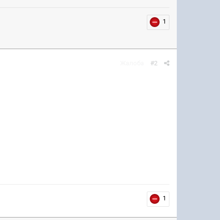
1
Жалоба
#2
1