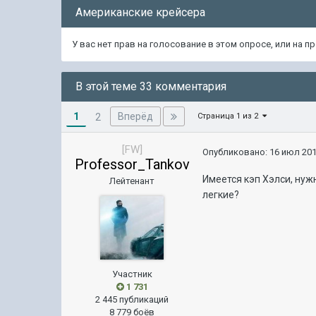
Американские крейсера
У вас нет прав на голосование в этом опросе, или на 
В этой теме 33 комментария
1
Вперёд
2
Страница 1 из 2
[FW]
Опубликовано:
16 июл 201
Professor_Tankov
Имеется кэп Хэлси, нуж
Лейтенант
легкие?
Участник
1 731
2 445 публикаций
8 779 боёв