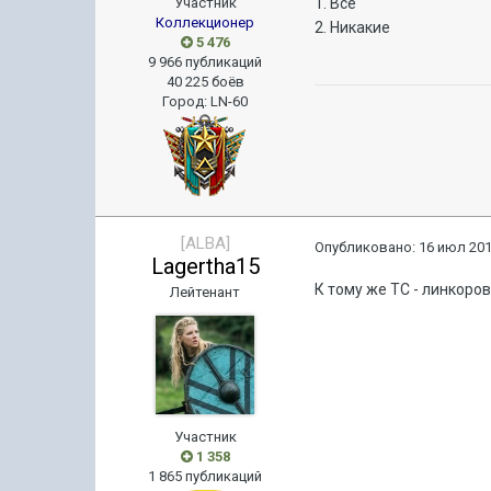
Участник
1. Все
Коллекционер
2. Никакие
5 476
9 966 публикаций
40 225 боёв
Город
:
LN-60
[ALBA]
Опубликовано:
16 июл 201
Lagertha15
К тому же ТС - линкоро
Лейтенант
Участник
1 358
1 865 публикаций