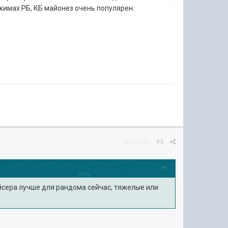
жимах РБ, КБ майонез очень популярен.
Жалоба
#5
рейсера лучше для рандома сейчас, тяжелые или