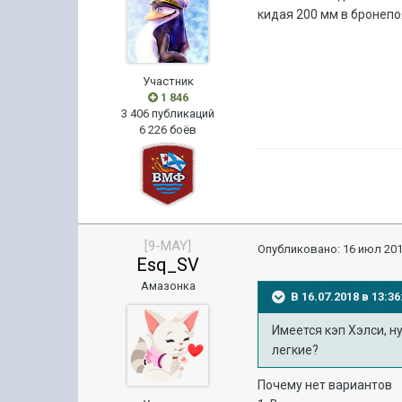
кидая 200 мм в бронепо
Участник
1 846
3 406 публикаций
6 226 боёв
[9-MAY]
Опубликовано:
16 июл 201
Esq_SV
Амазонка
В 16.07.2018 в 13:
Имеется кэп Хэлси, н
легкие?
Почему нет вариантов