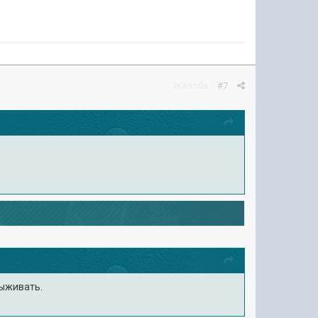
Жалоба
#7
выживать.