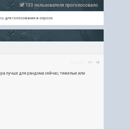
133 пользователя проголосовало
есь
для голосования в опросе.
Жалоба
#1
сера лучше для рандома сейчас, тяжелые или