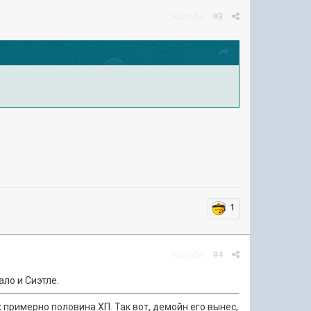
Жалоба
#3
1
Жалоба
#4
ало и Сиэтле.
 примерно половина ХП. Так вот, демойн его вынес,