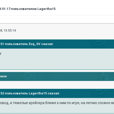
3:51:17
пользователем Lagertha15
8, 13:55:14
49:51 пользователь
Esq_SV
сказал:
в
имое
49:52 пользователь
Lagertha15
сказал:
ровод, а тяжелые крейсера ближе к ним по игре, на легких сложно 