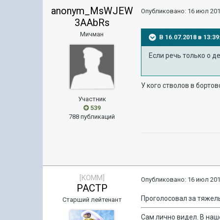
anonym_MsWJEW
Опубликовано:
16 июл 201
3AAbRs
Мичман
В 16.07.2018 в 13:
Если речь только о де
У кого стволов в бортов
Участник
539
788 публикаций
[KOMM]
Опубликовано:
16 июл 201
PACTP
Проголосовал за тяжелы
Старший лейтенант
Сам лично видел. В наш