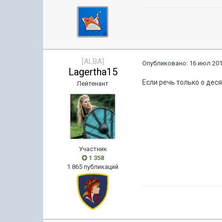
[ALBA]
Опубликовано:
16 июл 201
Lagertha15
Если речь только о деся
Лейтенант
Участник
1 358
1 865 публикаций