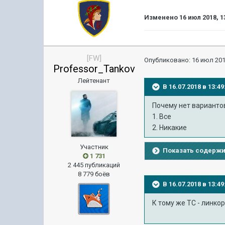
Изменено
16 июл 2018, 1
[FW]
Опубликовано:
16 июл 201
Professor_Tankov
Лейтенант
В 16.07.2018 в 13:
Почему нет варианто
1. Все
2. Никакие
Участник
Показать содерж
1 731
2 445 публикаций
8 779 боёв
В 16.07.2018 в 13:
К тому же ТС - линко