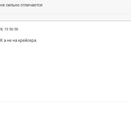
 не сильно отличается
8, 13:56:56
К а не на крейсера.