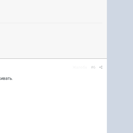
Жалоба
#6
живать.