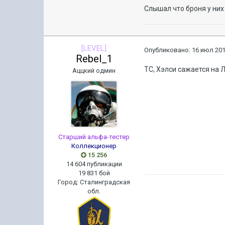
Слышал что броня у них
[LEVEL]
Опубликовано:
16 июл 201
Rebel_1
ТС, Хэлси сажается на Л
Аццкий одмин
Старший альфа-тестер
Коллекционер
15 256
14 604 публикации
19 831 бой
Город
:
Сталинградская
обл.