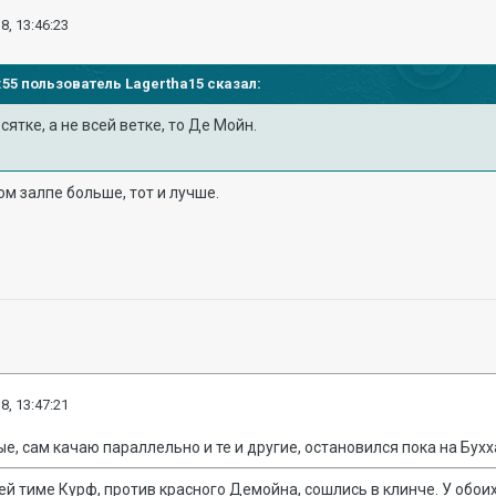
8, 13:46:23
39:55 пользователь
Lagertha15
сказал:
сятке, а не всей ветке, то Де Мойн.
ом залпе больше, тот и лучше.
8, 13:47:21
е, сам качаю параллельно и те и другие, остановился пока на Бухх
ей тиме Курф, против красного Демойна, сошлись в клинче. У обоих