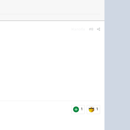
Жалоба
#8
1
1