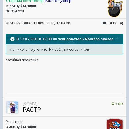
Старший бета-тестер
,
Коллекционер
5 774 публикации
36 354 боя
Опубликовано:
17 июл 2018, 12:03:58
#13
В 17.07.2018 в 12:03:00 пользователь
Nantess
сказал:
но никого не утопите. Ни себя, ни союзников.
пагубная практика
[KOMM]
1 846
PACTP
Участник
3 406 публикаций