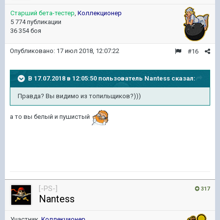
Старший бета-тестер
,
Коллекционер
5 774 публикации
36 354 боя
Опубликовано:
17 июл 2018, 12:07:22
#16
В 17.07.2018 в 12:05:50 пользователь
Nantess
сказал:
Правда? Вы видимо из топильщиков?)))
а то вы белый и пушистый
[-PS-]
317
Nantess
Участник,
Коллекционер