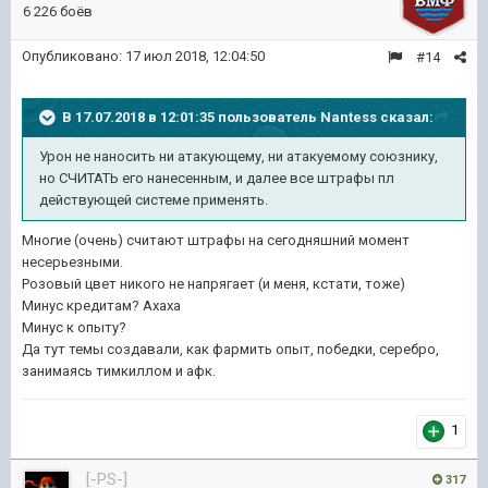
6 226 боёв
Опубликовано:
17 июл 2018, 12:04:50
#14
В 17.07.2018 в 12:01:35 пользователь
Nantess
сказал:
Урон не наносить ни атакующему, ни атакуемому союзнику,
но СЧИТАТЬ его нанесенным, и далее все штрафы пл
действующей системе применять.
Многие (очень) считают штрафы на сегодняшний момент
несерьезными.
Розовый цвет никого не напрягает (и меня, кстати, тоже)
Минус кредитам? Ахаха
Минус к опыту?
Да тут темы создавали, как фармить опыт, победки, серебро,
занимаясь тимкиллом и афк.
1
[-PS-]
317