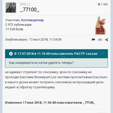
[MILL]
1 355
_77100_
Участник,
Коллекционер
2 972 публикации
17 228 боёв
Опубликовано:
17 июл 2018, 11:34:09
#5
В 17.07.2018 в 11:10:48 пользователь
PACTP
сказал:
Как неадеквата из катки удалять теперь?
не адекват стреляет по союзнику. урон по союзнику не
проходит(система блокирует),но система просчитывает(сколько
и какого урона может получить союзник)и не прошедший урон
кидает в обратку стреляющему.
Изменено
17 июл 2018, 11:34:48
пользователем _77100_