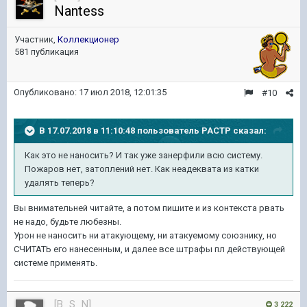
Nantess
Участник,
Коллекционер
581 публикация
Опубликовано:
17 июл 2018, 12:01:35
#10
В 17.07.2018 в 11:10:48 пользователь
PACTP
сказал:
Как это не наносить? И так уже занерфили всю систему.
Пожаров нет, затоплений нет. Как неадеквата из катки
удалять теперь?
Вы внимательней читайте, а потом пишите и из контекста рвать
не надо, будьте любезны.
Урон не наносить ни атакующему, ни атакуемому союзнику, но
СЧИТАТЬ его нанесенным, и далее все штрафы пл действующей
системе применять.
[B_S_N]
3 222