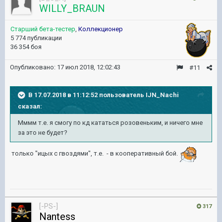
WILLY_BRAUN
Старший бета-тестер
,
Коллекционер
5 774 публикации
36 354 боя
Опубликовано:
17 июл 2018, 12:02:43
#11
В 17.07.2018 в 11:12:52 пользователь
IJN_Nachi
сказал:
Мммм т.е. я смогу по кд кататься розовеньким, и ничего мне
за это не будет?
только "ицых с гвоздями", т.е. - в кооперативный бой.
[-PS-]
317
Nantess