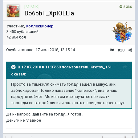
[MIMIK]
2 336
Do6pbIi_XpIOLLIa
Участник,
Коллекционер
3 450 публикаций
42 864 боя
Опубликовано:
17 июл 2018, 12:15:14
#20
В 17.07.2018 в 11:37:50 пользователь
Kretov_151
сказал:
Просто за тим-килл снимать голду, зашел в минус, акк
заблокирован. Только наказание "копейкой", иначе наш
народ не поймет. Моментом все научатся не кидать
торпеды со второй линии и залипать в прицеле перестанут.
Да нивапрос, давайте за голду.. я готов.
Деньги не главное