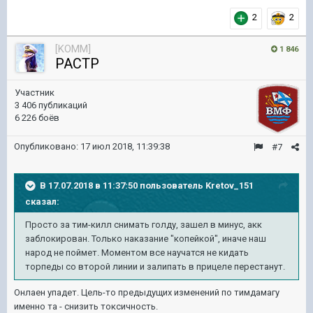
2
2
[KOMM]
1 846
PACTP
Участник
3 406 публикаций
6 226 боёв
Опубликовано:
17 июл 2018, 11:39:38
#7
В 17.07.2018 в 11:37:50 пользователь
Kretov_151
сказал:
Просто за тим-килл снимать голду, зашел в минус, акк
заблокирован. Только наказание "копейкой", иначе наш
народ не поймет. Моментом все научатся не кидать
торпеды со второй линии и залипать в прицеле перестанут.
Онлаен упадет. Цель-то предыдущих изменений по тимдамагу
именно та - снизить токсичность.