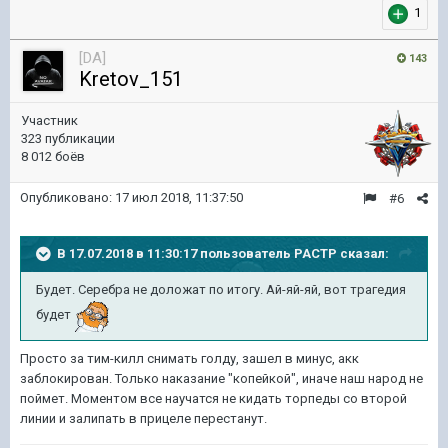
1
[DA]
143
Kretov_151
Участник
323 публикации
8 012 боёв
Опубликовано:
17 июл 2018, 11:37:50
#6
В 17.07.2018 в 11:30:17 пользователь
PACTP
сказал:
Будет. Серебра не доложат по итогу. Ай-яй-яй, вот трагедия
будет
Просто за тим-килл снимать голду, зашел в минус, акк
заблокирован. Только наказание "копейкой", иначе наш народ не
поймет. Моментом все научатся не кидать торпеды со второй
линии и залипать в прицеле перестанут.