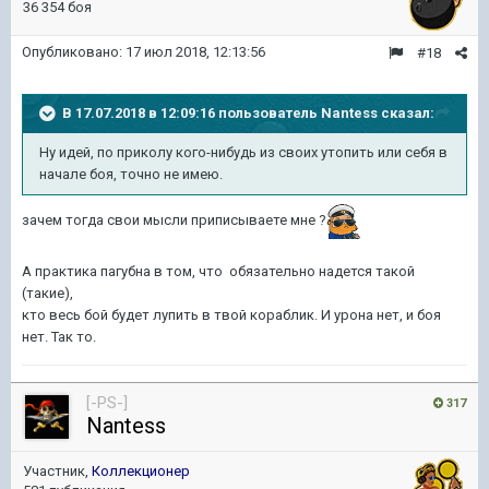
36 354 боя
Опубликовано:
17 июл 2018, 12:13:56
#18
В 17.07.2018 в 12:09:16 пользователь
Nantess
сказал:
Ну идей, по приколу кого-нибудь из своих утопить или себя в
начале боя, точно не имею.
зачем тогда свои мысли приписываете мне ?
А практика пагубна в том, что обязательно надется такой
(такие),
кто весь бой будет лупить в твой кораблик. И урона нет, и боя
нет. Так то.
[-PS-]
317
Nantess
Участник,
Коллекционер