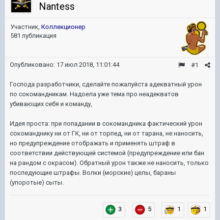
Nantess
Участник,
Коллекционер
581 публикация
Опубликовано:
17 июл 2018, 11:01:44
#1
Господа разработчики, сделайте пожалуйста адекватный урон
по сокомандникам. Надоела уже тема про неадекватов
убивающих себя и команду,
Идея проста: при попадании в сокомандника фактический урон
сокоманднику ни от ГК, ни от торпед, ни от тарана, не наносить,
но предупреждение отображать и применять штраф в
соответствии действующей системой (предупреждение или бан
на рандом с окрасом). Обратный урон также не наносить, только
последующие штрафы. Волки (морские) целы, бараны
(упоротые) сыты.
3
5
1
1