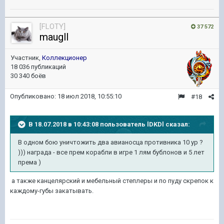
[FLOTY]
37 572
maugll
Участник,
Коллекционер
18 036 публикаций
30 340 боёв
Опубликовано:
18 июл 2018, 10:55:10
#18
В 18.07.2018 в 10:43:08 пользователь
lDKDl
сказал:
В одном бою уничтожить два авианосца противника 10 ур ?
))) награда - все прем корабли в игре 1 лям бублонов и 5 лет
према )
а также канцелярский и мебельный степлеры и по пуду скрепок к
каждому-губы закатывать.