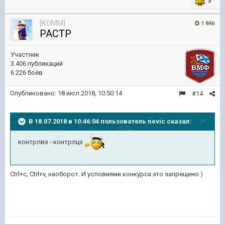
3
[KOMM]
1 846
PACTP
Участник
3 406 публикаций
6 226 боёв
Опубликовано:
18 июл 2018, 10:50:14
#14
В 18.07.2018 в 10:46:04 пользователь
nevic
сказал:
контрлвэ - контрлцэ
Ctrl+c, Ctrl+v, наоборот. И условиями конкурса это запрещено )