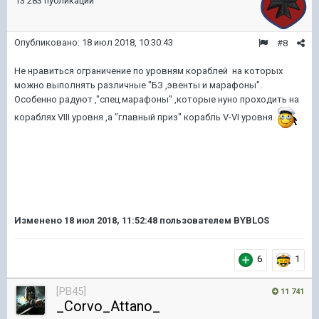
13 283 публикации
Опубликовано:
18 июл 2018, 10:30:43
#8
Не нравиться ограничение по уровням кораблей на которых
можно выполнять различные "БЗ ,эвенты и марафоны".
Особенно радуют ,"спец.марафоны" ,которые нуно проходить на
кораблях VIII уровня ,а "главный приз" корабль V-VI уровня.
Изменено
18 июл 2018, 11:52:48
пользователем BYBLOS
6
1
[PB45]
11 741
_Corvo_Attano_