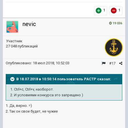
1
1
nevic
19 036
Участник
27 048 публикаций
Опубликовано:
18 июл 2018, 10:52:03
#17
В 18.07.2018 в 10:50:14 пользователь
PACTP
сказал:
1. Ctrl+c, Ctrl+v, наоборот.
2. И условиями конкурса это запрещено )
1. Да, верно. =)
2. Так он свои будет, не чужие