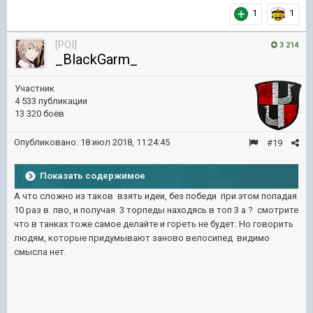
1
1
[POI]
3 214
_BlackGarm_
Участник
4 533 публикации
13 320 боёв
Опубликовано:
18 июл 2018, 11:24:45
#19
Показать содержимое
А что сложно из таков взять идеи, без победи при этом попадая
10 раз в пво, и получая 3 торпеды находясь в топ 3 а ? смотрите
что в танках тоже самое делайте и гореть не будет. Но говорить
людям, которые придумывают заново велосипед видимо
смысла нет.