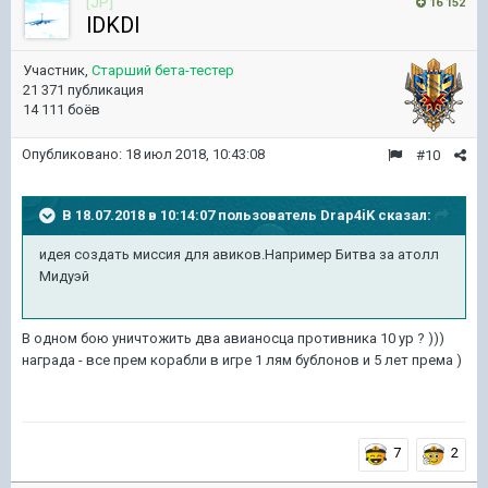
[JP]
16 152
lDKDl
Участник,
Старший бета-тестер
21 371 публикация
14 111 боёв
Опубликовано:
18 июл 2018, 10:43:08
#10
В 18.07.2018 в 10:14:07 пользователь
Drap4iK
сказал:
идея создать миссия для авиков.Например Битва за атолл
Мидуэй
В одном бою уничтожить два авианосца противника 10 ур ? )))
награда - все прем корабли в игре 1 лям бублонов и 5 лет према )
7
2