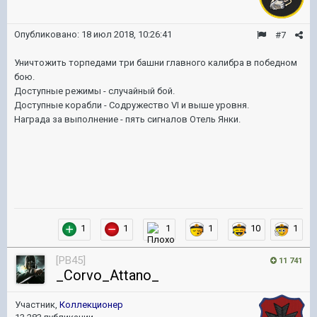
Опубликовано:
18 июл 2018, 10:26:41
#7
Уничтожить торпедами три башни главного калибра в победном
бою.
Доступные режимы - случайный бой.
Доступные корабли - Содружество VI и выше уровня.
Награда за выполнение - пять сигналов Отель Янки.
1
1
1
1
10
1
[PB45]
11 741
_Corvo_Attano_
Участник,
Коллекционер