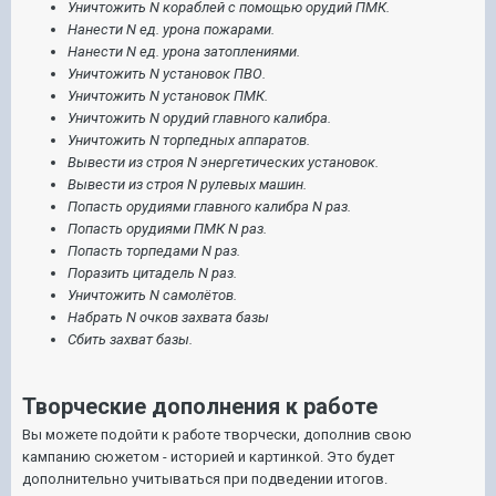
Уничтожить N кораблей с помощью орудий ПМК.
Нанести N ед. урона пожарами.
Нанести N ед. урона затоплениями.
Уничтожить N установок ПВО.
Уничтожить N установок ПМК.
Уничтожить N орудий главного калибра.
Уничтожить N торпедных аппаратов.
Вывести из строя N энергетических установок.
Вывести из строя N рулевых машин.
Попасть орудиями главного калибра N раз.
Попасть орудиями ПМК N раз.
Попасть торпедами N раз.
Поразить цитадель N раз.
Уничтожить N самолётов.
Набрать N очков захвата базы
Сбить захват базы.
Творческие дополнения к работе
Вы можете подойти к работе творчески, дополнив свою
кампанию сюжетом - историей и картинкой. Это будет
дополнительно учитываться при подведении итогов.