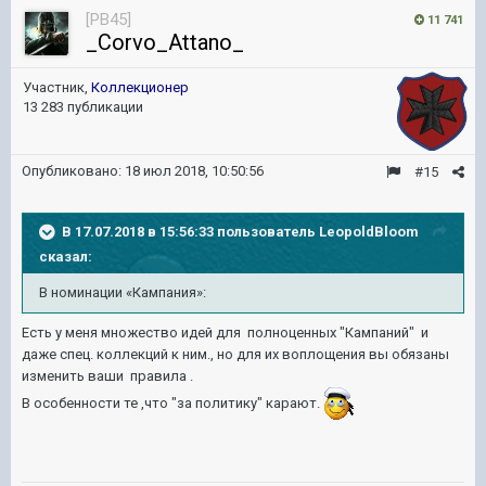
[PB45]
11 741
_Corvo_Attano_
Участник,
Коллекционер
13 283 публикации
Опубликовано:
18 июл 2018, 10:50:56
#15
В 17.07.2018 в 15:56:33 пользователь
LeopoldBloom
сказал:
В номинации «Кампания»:
Есть у меня множество идей для полноценных "Кампаний" и
даже спец. коллекций к ним., но для их воплощения вы обязаны
изменить ваши правила .
В особенности те ,что "за политику" карают.