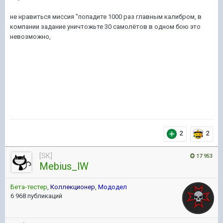
не нравиться миссия "попадите 1000 раз главным калибром, в
компании задание уничтожьте 30 самолётов в одном бою это
невозможно,
2
2
[SK]
17 953
Mebius_lW
Бета-тестер
,
Коллекционер
,
Мододел
6 968 публикаций