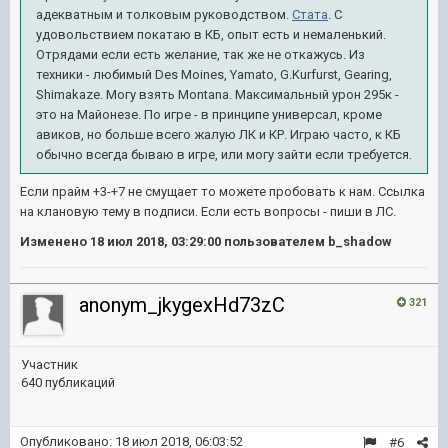
адекватным и толковым руководством.
Стата
. С
удовольствием покатаю в КБ, опыт есть и немаленький.
Отрядами если есть желание, так же не откажусь. Из
техники - любимый Des Moines, Yamato, G.Kurfurst, Gearing,
Shimakaze. Могу взять Montana. Максимальный урон 295к -
это на Майонезе. По игре - в принципе универсал, кроме
авиков, но больше всего жалую ЛК и КР. Играю часто, к КБ
обычно всегда бываю в игре, или могу зайти если требуется.
Если прайм +3-+7 не смущает то можете пробовать к нам. Ссылка
на клановую тему в подписи. Если есть вопросы - пиши в ЛС.
Изменено
18 июл 2018, 03:29:00
пользователем b_shadow
anonym_jkygexHd73zC
321
Участник
640 публикаций
Опубликовано:
18 июл 2018, 06:03:52
#6