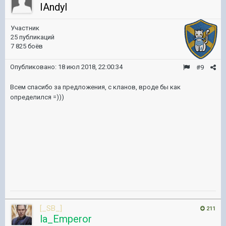
IAndyl
Участник
25 публикаций
7 825 боёв
Опубликовано:
18 июл 2018, 22:00:34
#9
Всем спасибо за предложения, с кланов, вроде бы как
определился =)))
[_SB_]
211
la_Emperor