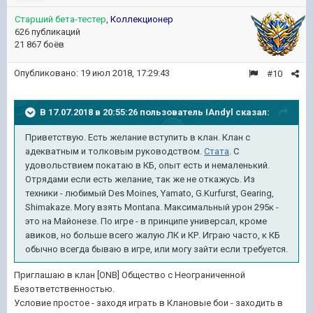
Старший бета-тестер
,
Коллекционер
626 публикаций
21 867 боёв
Опубликовано:
19 июл 2018, 17:29:43
#10
В 17.07.2018 в 20:55:26 пользователь
IAndyl
сказал:
Приветствую. Есть желание вступить в клан. Клан с
адекватным и толковым руководством.
Стата
. С
удовольствием покатаю в КБ, опыт есть и немаленький.
Отрядами если есть желание, так же не откажусь. Из
техники - любимый Des Moines, Yamato, G.Kurfurst, Gearing,
Shimakaze. Могу взять Montana. Максимальный урон 295к -
это на Майонезе. По игре - в принципе универсал, кроме
авиков, но больше всего жалую ЛК и КР. Играю часто, к КБ
обычно всегда бываю в игре, или могу зайти если требуется.
Приглашаю в клан [ONB] Общество с Неограниченной
Безответственностью.
Условие простое - заходя играть в Клановые бои - заходить в