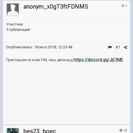
anonym_x0gT3ftFDNMS
0
Участник
5 публикаций
Опубликовано:
18 июл 2018, 12:23:48
#7
https://discord.gg/JjCtME
Приглашаю в клан FIN, наш дискорд
bes23_boec
12