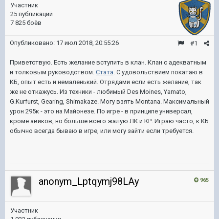
Участник
25 публикаций
7 825 боёв
Опубликовано:
17 июл 2018, 20:55:26
#1
Приветствую. Есть желание вступить в клан. Клан с адекватным
и толковым руководством.
Стата
. С удовольствием покатаю в
КБ, опыт есть и немаленький. Отрядами если есть желание, так
же не откажусь. Из техники - любимый Des Moines, Yamato,
G.Kurfurst, Gearing, Shimakaze. Могу взять Montana. Максимальный
урон 295к - это на Майонезе. По игре - в принципе универсал,
кроме авиков, но больше всего жалую ЛК и КР. Играю часто, к КБ
обычно всегда бываю в игре, или могу зайти если требуется.
anonym_Lptqymj98LAy
965
Участник