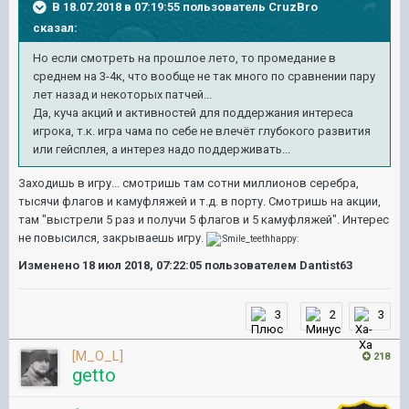
В 18.07.2018 в 07:19:55 пользователь
CruzBro
сказал:
Но если смотреть на прошлое лето, то промедание в
среднем на 3-4к, что вообще не так много по сравнении пару
лет назад и некоторых патчей...
Да, куча акций и активностей для поддержания интереса
игрока, т.к. игра чама по себе не влечёт глубокого развития
или гейсплея, а интерез надо поддерживать...
Заходишь в игру... смотришь там сотни миллионов серебра,
тысячи флагов и камуфляжей и т.д. в порту. Смотришь на акции,
там "выстрели 5 раз и получи 5 флагов и 5 камуфляжей". Интерес
не повысился, закрываешь игру.
Изменено
18 июл 2018, 07:22:05
пользователем Dantist63
3
2
3
[M_O_L]
218
getto