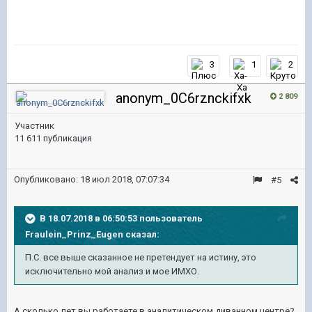
3
1
2
anonym_0C6rznckifxk
2 809
Участник
11 611 публикация
Опубликовано:
18 июл 2018, 07:07:34
#5
В 18.07.2018 в 06:50:53 пользователь
Fraulein_Prinz_Eugen
сказал:
П.С. все выше сказанное не претендует на истину, это
исключительно мой анализ и мое ИМХО.
А сколько лет вы работаете в аналитическом диванном центре?