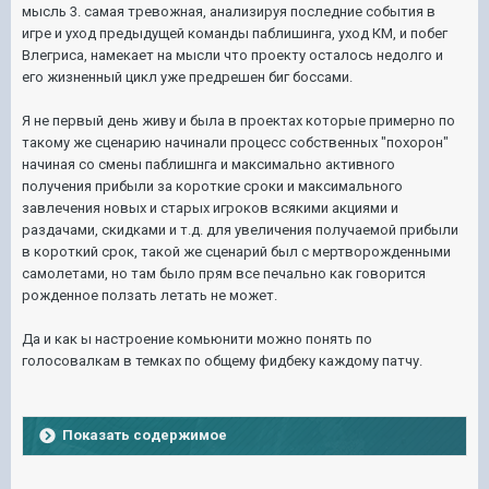
мысль 3. самая тревожная, анализируя последние события в
игре и уход предыдущей команды паблишинга, уход КМ, и побег
Влегриса, намекает на мысли что проекту осталось недолго и
его жизненный цикл уже предрешен биг боссами.
Я не первый день живу и была в проектах которые примерно по
такому же сценарию начинали процесс собственных "похорон"
начиная со смены паблишнга и максимально активного
получения прибыли за короткие сроки и максимального
завлечения новых и старых игроков всякими акциями и
раздачами, скидками и т.д. для увеличения получаемой прибыли
в короткий срок, такой же сценарий был с мертворожденными
самолетами, но там было прям все печально как говорится
рожденное ползать летать не может.
Да и как ы настроение комьюнити можно понять по
голосовалкам в темках по общему фидбеку каждому патчу.
Показать содержимое