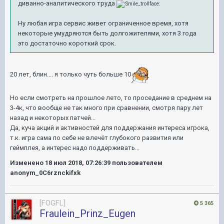
диванно-аналитического труда
Ну любая игра сервис живет ограниченное время, хотя
некоторые умудряются быть долгожителями, хотя 3 года
это достаточно короткий срок.
20 лет, блин.... я только чуть больше 10
Но если смотреть на прошлое лето, то проседание в среднем на
3-4к, что вообще не так много при сравнении, смотря пару лет
назад и некоторых патчей...
Да, куча акций и активностей для поддержания интереса игрока,
т.к. игра сама по себе не влечёт глубокого развития или
геймплея, а интерес надо поддерживать...
Изменено
18 июл 2018, 07:26:39
пользователем
anonym_0C6rznckifxk
[FOGFL]
5 365
Fraulein_Prinz_Eugen