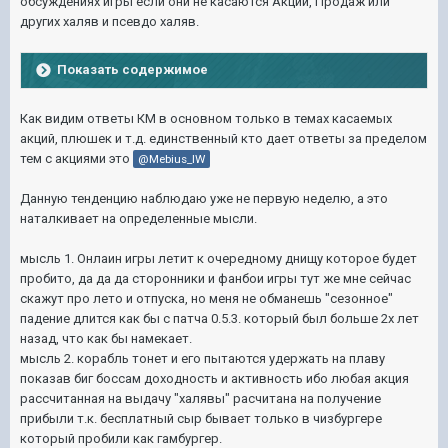
обсуждениях игры если они не касаются Акций, Продаж или
других халяв и псевдо халяв.
Показать содержимое
Как видим ответы КМ в основном только в темах касаемых
акций, плюшек и т.д. единственный кто дает ответы за пределом
тем с акциями это
@Mebius_lW
Данную тенденцию наблюдаю уже не первую неделю, а это
наталкивает на определенные мысли.
мысль 1. Онлаин игры летит к очередному днищу которое будет
пробито, да да да сторонники и фанбои игры тут же мне сейчас
скажут про лето и отпуска, но меня не обманешь "сезонное"
падение длится как бы с патча 0.5.3. который был больше 2х лет
назад, что как бы намекает.
мысль 2. корабль тонет и его пытаются удержать на плаву
показав биг боссам доходность и активность ибо любая акция
рассчитанная на выдачу "халявы" расчитана на получение
прибыли т.к. бесплатный сыр бывает только в чизбургере
который пробили как гамбургер.