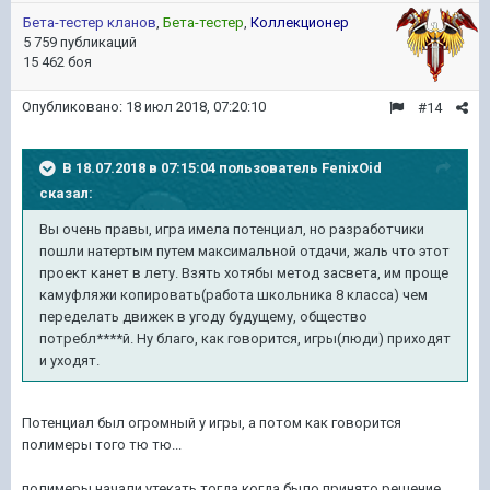
Бета-тестер кланов
,
Бета-тестер
,
Коллекционер
5 759 публикаций
15 462 боя
Опубликовано:
18 июл 2018, 07:20:10
#14
В 18.07.2018 в 07:15:04 пользователь
FenixOid
сказал:
Вы очень правы, игра имела потенциал, но разработчики
пошли натертым путем максимальной отдачи, жаль что этот
проект канет в лету. Взять хотябы метод засвета, им проще
камуфляжи копировать(работа школьника 8 класса) чем
переделать движек в угоду будущему, общество
потребл****й. Ну благо, как говорится, игры(люди) приходят
и уходят.
Потенциал был огромный у игры, а потом как говорится
полимеры того тю тю...
полимеры начали утекать тогда когда было принято решение