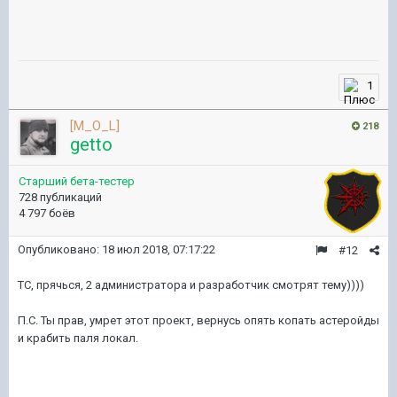
1
[M_O_L]
218
getto
Старший бета-тестер
728 публикаций
4 797 боёв
Опубликовано:
18 июл 2018, 07:17:22
#12
ТС, прячься, 2 администратора и разработчик смотрят тему))))
П.С. Ты прав, умрет этот проект, вернусь опять копать астеройды
и крабить паля локал.