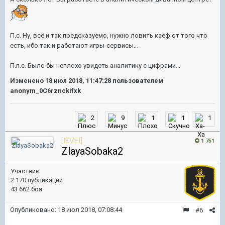
П.с. Ну, всё и так предсказуемо, нужно ловить каеф от того что
есть, ибо так и работают игры-сервисы...
П.п.с. Было бы неплохо увидеть аналитику с цифрами...
Изменено
18 июл 2018, 11:47:28
пользователем
anonym_0C6rznckifxk
2
9
1
1
1
[IEVEI]
1 751
ZlayaSobaka2
Участник
2 170 публикаций
43 662 боя
Опубликовано:
18 июл 2018, 07:08:44
#6