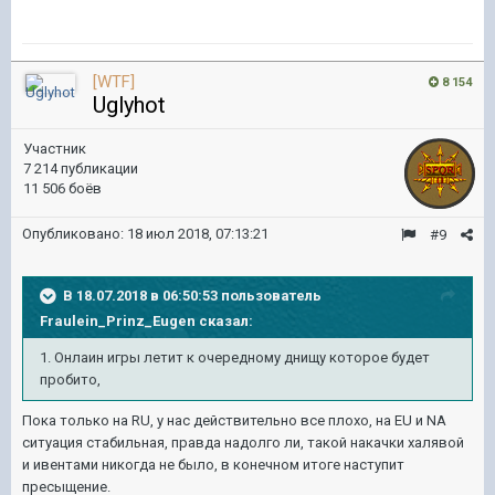
[WTF]
8 154
Uglyhot
Участник
7 214 публикации
11 506 боёв
Опубликовано:
18 июл 2018, 07:13:21
#9
В 18.07.2018 в 06:50:53 пользователь
Fraulein_Prinz_Eugen
сказал:
1. Онлаин игры летит к очередному днищу которое будет
пробито,
Пока только на RU, у нас действительно все плохо, на EU и NA
ситуация стабильная, правда надолго ли, такой накачки халявой
и ивентами никогда не было, в конечном итоге наступит
пресыщение.