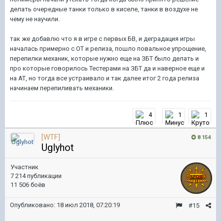
делать очередные танки только в киселе, танки в воздухе не
чему не научили.
так же добавлю что я в игре с первых БВ, и деградация игры
началась примерно с ОТ и релиза, пошло повальное упрощение,
перепилки механик, которые нужно еще на ЗБТ было делать и
про которые говорилось Тестерами на ЗБТ да и наверное еще и
на АТ, но тогда все устраивало и так далее итог 2 года релиза
начинаем перепиливать механики.
4
1
1
[WTF]
8 154
Uglyhot
Участник
7 214 публикации
11 506 боёв
Опубликовано:
18 июл 2018, 07:20:19
#15