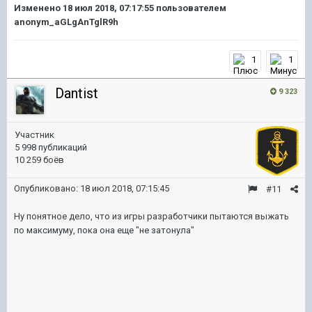
Изменено
18 июл 2018, 07:17:55
пользователем
anonym_aGLgAnTglR9h
1
1
Dantist
9 323
Участник
5 998 публикаций
10 259 боёв
Опубликовано:
18 июл 2018, 07:15:45
#11
Ну понятное дело, что из игры разработчики пытаются выжать
по максимуму, пока она еще "не затонула"