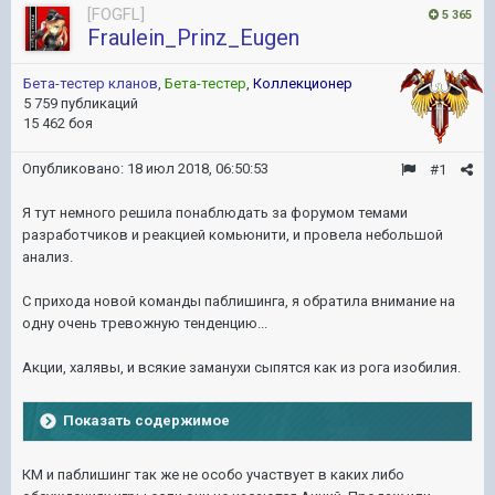
[FOGFL]
5 365
Fraulein_Prinz_Eugen
Бета-тестер кланов
,
Бета-тестер
,
Коллекционер
5 759 публикаций
15 462 боя
Опубликовано:
18 июл 2018, 06:50:53
#1
Я тут немного решила понаблюдать за форумом темами
разработчиков и реакцией комьюнити, и провела небольшой
анализ.
С прихода новой команды паблишинга, я обратила внимание на
одну очень тревожную тенденцию...
Акции, халявы, и всякие заманухи сыпятся как из рога изобилия.
Показать содержимое
КМ и паблишинг так же не особо участвует в каких либо