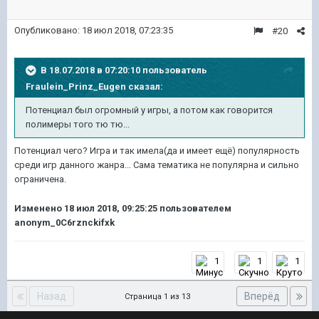
Опубликовано:
18 июл 2018, 07:23:35
#20
В 18.07.2018 в 07:20:10 пользователь
Fraulein_Prinz_Eugen
сказал:
Потенциал был огромный у игры, а потом как говорится
полимеры того тю тю...
Потенциал чего? Игра и так имела(да и имеет ещё) популярность
среди игр данного жанра... Сама тематика не популярна и сильно
ограничена.
Изменено
18 июл 2018, 09:25:25
пользователем
anonym_0C6rznckifxk
1
1
1
Назад
Вперёд
Страница 1 из 13