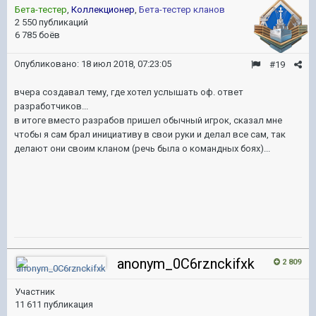
Бета-тестер
,
Коллекционер
,
Бета-тестер кланов
2 550 публикаций
6 785 боёв
Опубликовано:
18 июл 2018, 07:23:05
#19
вчера создавал тему, где хотел услышать оф. ответ
разработчиков...
в итоге вместо разрабов пришел обычный игрок, сказал мне
чтобы я сам брал инициативу в свои руки и делал все сам, так
делают они своим кланом (речь была о командных боях)...
anonym_0C6rznckifxk
2 809
Участник
11 611 публикация