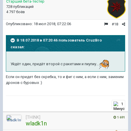
Старший бета-тестер
728 публикаций
4 797 боёв
Опубликовано:
18 июл 2018, 07:22:06
#18
В 18.07.2018 в 07:20:46 пользователь
CruzBro
сказал:
Уйдёт один, придёт второй с ракетами и пиупиу...
Если он придет без скребка, то и фиг с ним, а если с ним, заменим
дронов с буровых :)
1
[THINK]
1 691
wladk1n