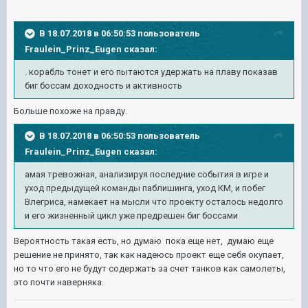
В 18.07.2018 в 06:50:53 пользователь
Fraulein_Prinz_Eugen
сказал:
. корабль тонет и его пытаются удержать на плаву показав
биг боссам доходность и активность
Больше похоже на правду.
В 18.07.2018 в 06:50:53 пользователь
Fraulein_Prinz_Eugen
сказал:
амая тревожная, анализируя последние события в игре и
уход предыдущей команды паблишинга, уход КМ, и побег
Влегриса, намекает на мысли что проекту осталось недолго
и его жизненный цикл уже предрешен биг боссами
Вероятность такая есть, но думаю пока еще нет, думаю еще
решение не принято, так как надеюсь проект еще себя окупает,
но то что его не будут содержать за счет танков как самолеты,
это почти наверняка.