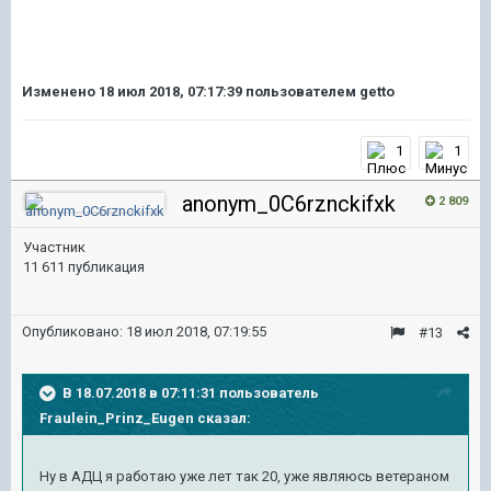
Изменено
18 июл 2018, 07:17:39
пользователем getto
1
1
anonym_0C6rznckifxk
2 809
Участник
11 611 публикация
Опубликовано:
18 июл 2018, 07:19:55
#13
В 18.07.2018 в 07:11:31 пользователь
Fraulein_Prinz_Eugen
сказал:
Ну в АДЦ я работаю уже лет так 20, уже являюсь ветераном