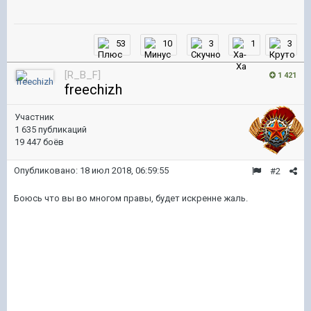
53
10
3
1
3
[R_B_F]
1 421
freechizh
Участник
1 635 публикаций
19 447 боёв
Опубликовано:
18 июл 2018, 06:59:55
#2
Боюсь что вы во многом правы, будет искренне жаль.