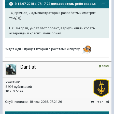
В 18.07.2018 в 07:17:22 пользователь
getto
сказал:
ТС, прячься, 2 администратора и разработчик смотрят
тему))))
П.С. Ты прав, умрет этот проект, вернусь опять копать
астеройды и крабить паля локал.
Уйдёт один, придёт второй с ракетами и пиупиу...
Dantist
9 323
Участник
5 998 публикаций
10 259 боёв
Опубликовано:
18 июл 2018, 07:21:26
#17