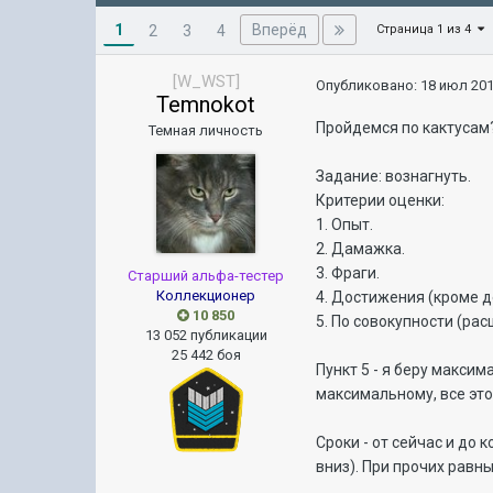
1
Вперёд
2
3
4
Страница 1 из 4
[W_WST]
Опубликовано:
18 июл 201
Temnokot
Пройдемся по кактусам?
Темная личность
Задание: вознагнуть.
Критерии оценки:
1. Опыт.
2. Дамажка.
3. Фраги.
Старший альфа-тестер
Коллекционер
4. Достижения (кроме д
10 850
5. По совокупности (ра
13 052 публикации
25 442 боя
Пункт 5 - я беру макси
максимальному, все эт
Сроки - от сейчас и до к
вниз). При прочих равн