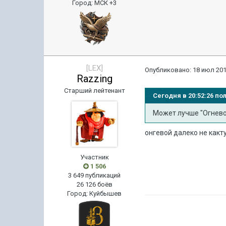
Город
:
МСК +3
[LEX]
Опубликовано:
18 июл 201
Razzing
Старший лейтенант
Сегодня в 20:52:26 по
Может лучше "Огневой"
онгевой далеко не какт
Участник
1 506
3 649 публикаций
26 126 боёв
Город
:
Куйбышев