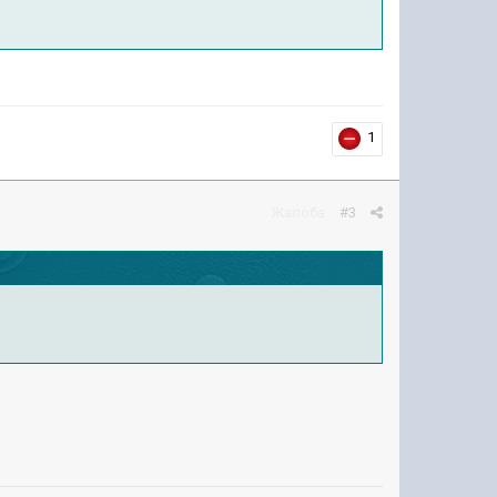
1
Жалоба
#3