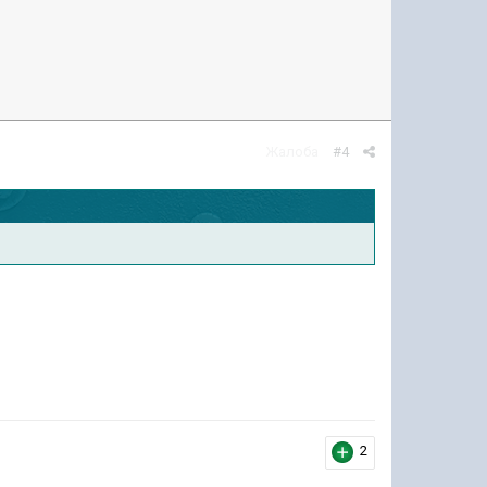
Жалоба
#4
2