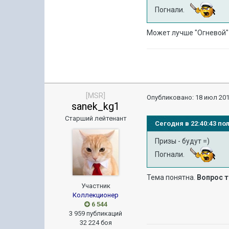
Погнали.
Может лучше "Огневой" ? 
[MSR]
Опубликовано:
18 июл 201
sanek_kg1
Старший лейтенант
Сегодня в 22:40:43 п
Призы - будут =)
Погнали.
Тема понятна.
Вопрос т
Участник
Коллекционер
6 544
3 959 публикаций
32 224 боя