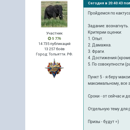
Сегодня в 20:40:43 п
Пройдемся по кактуса
Задание: вознагнуть.
Критерии оценки:
Участник
5 776
1. Опыт.
14 735 публикаций
2. Дамажка.
13 257 боёв
3. Фраги.
Город
:
Тольятти. РФ.
4. Достижения (кром
5. По совокупности (
Пункт 5 - я беру мак
максимальному, все 
Сроки - от сейчас и д
Отдельную тему для р
Призы - будут =)