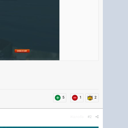
5
1
2
Жалоба
#2