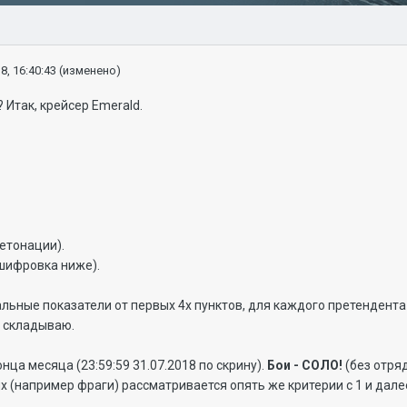
8, 16:40:43
(изменено)
 Итак, крейсер Emerald.
етонации).
сшифровка ниже).
мальные показатели от первых 4х пунктов, для каждого претендент
о складываю.
онца месяца (23:59:59 31.07.2018 по скрину).
Бои - СОЛО!
(без отря
ых (например фраги) рассматривается опять же критерии с 1 и дале