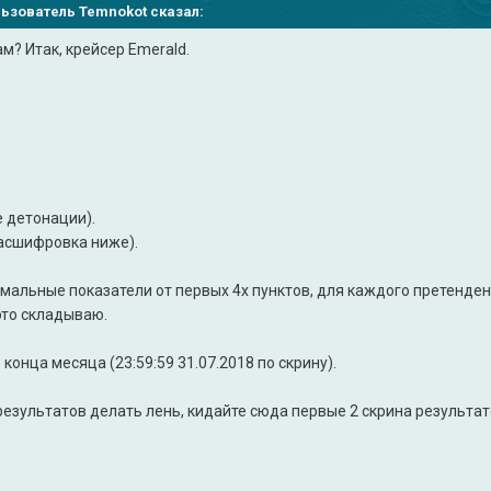
ользователь Temnokot сказал:
м? Итак, крейсер Emerald.
е детонации).
расшифровка ниже).
симальные показатели от первых 4х пунктов, для каждого претенде
это складываю.
о конца месяца (23:59:59 31.07.2018 по скрину).
езультатов делать лень, кидайте сюда первые 2 скрина результат