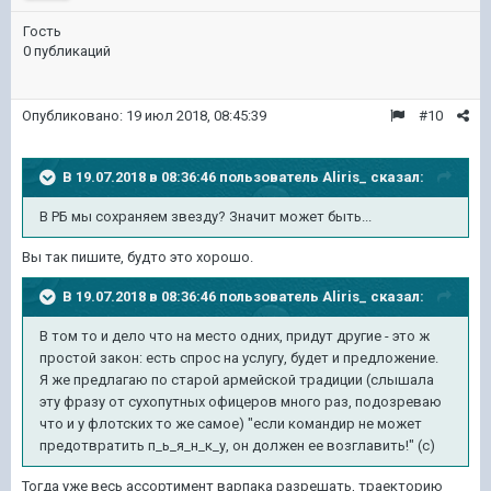
Гость
0 публикаций
Опубликовано:
19 июл 2018, 08:45:39
#10
В 19.07.2018 в 08:36:46 пользователь
Aliris_
сказал:
В РБ мы сохраняем звезду? Значит может быть...
Вы так пишите, будто это хорошо.
В 19.07.2018 в 08:36:46 пользователь
Aliris_
сказал:
В том то и дело что на место одних, придут другие - это ж
простой закон: есть спрос на услугу, будет и предложение.
Я же предлагаю по старой армейской традиции (слышала
эту фразу от сухопутных офицеров много раз, подозреваю
что и у флотских то же самое) "если командир не может
предотвратить п_ь_я_н_к_у, он должен ее возглавить!" (с)
Тогда уже весь ассортимент варпака разрешать, траекторию