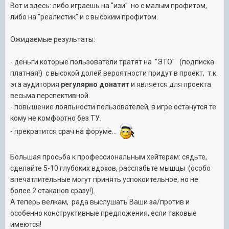
Вот и здесь: либо играешь на "изи" но с малым профитом,
либо на "реалистик" и с высоким профитом.
Ожидаемые результаты:
- деньги которые пользователи тратят на "ЭТО" (подписка
платная!) с высокой долей вероятности придут в проект, т.к.
эта аудитория
регулярно донатит
и является для проекта
весьма перспективной.
- повышение лояльности пользователей, в игре останутся те
кому не комфортно без ТУ.
- прекратится срач на форуме...
Большая просьба к профессиональным хейтерам: сядьте,
сделайте 5-10 глубоких вдохов, расслабьте мышцы (особо
впечатлительные могут принять успокоительное, но не
более 2 стаканов сразу!).
А теперь велкам, рада выслушать Ваши за/против и
особенно конструктивные предложения, если таковые
имеются!