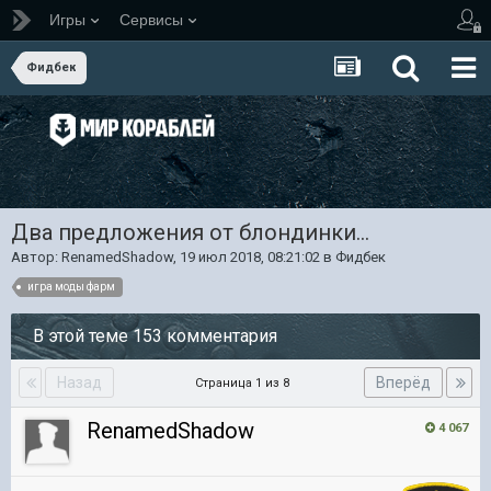
Игры
Сервисы
Фидбек
Два предложения от блондинки...
Автор:
RenamedShadow
,
19 июл 2018, 08:21:02
в
Фидбек
игра моды фарм
В этой теме 153 комментария
Назад
Вперёд
Страница 1 из 8
RenamedShadow
4 067