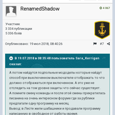
RenamedShadow
4 067
Участник
3 334 публикации
5 336 боёв
Опубликовано:
19 июл 2018, 08:40:26
#7
В 19.07.2018 в 08:35:48 пользователь
Sara_Kerrigan
сказал:
А потом найдутся подпольные мододелы которые найдут
способ при выключенном выключателе отображать то что
должно отображаться при включенном. А это уже не
отследить на том уровне защиты что сейчас существует.
А помните смену команды и после этой смены прекратилась
писанина на очень интересном форуме где за рублики
предлагали одну программу на месяц.
Вывод: в Лесте жили шабашники и продавали программу
написанную в свободное от работы время.