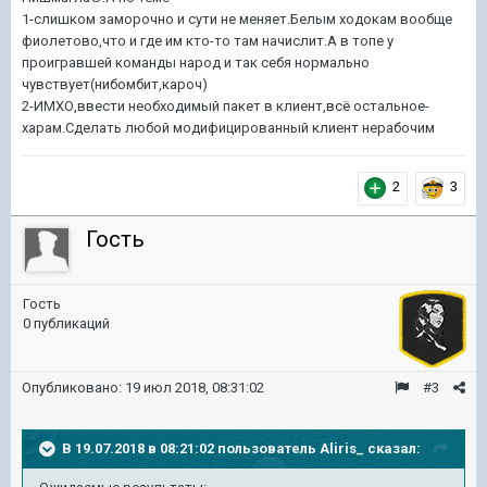
1-слишком заморочно и сути не меняет.Белым ходокам вообще
фиолетово,что и где им кто-то там начислит.А в топе у
проигравшей команды народ и так себя нормально
чувствует(нибомбит,кароч)
2-ИМХО,ввести необходимый пакет в клиент,всё остальное-
харам.Сделать любой модифицированный клиент нерабочим
2
3
Гость
Гость
0 публикаций
Опубликовано:
19 июл 2018, 08:31:02
#3
В 19.07.2018 в 08:21:02 пользователь
Aliris_
сказал: