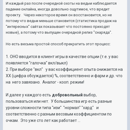
И каждый раз после очередной охоты на ведьм наблюдается
падение онлайна, иногда довольно ощутимое, что вредит
проекту. Через некоторое время он восстановится, но не
потому что ведьм меньше становится (статистика продаж на
"интересных" сайтах показывает что постоянно приходят
новые), а потому что выпущен очередной релиз "снаряда".
Но есть весьма простой способ прекратить этот процесс:
1. ОНО вводится в клиент игры в качестве опции (т.е. у вас
появляется "галочка" вкл/выкл)
2. При выборе "вкл" у вас коэффициент опыта снижается на
ХХ (цифра обсуждается) %, соответственно и фарм и др. что
на него завязано. Аналог - кооп. режим!
И далее у каждого есть
добровольный
выбор,
пользоваться или нет. У большинства игр есть разные
уровни сложности типа "изи" "нормал" "хард" и
соответственно с разным весовым коэффициентом по
очкам. Это уже сто лет как работает ...