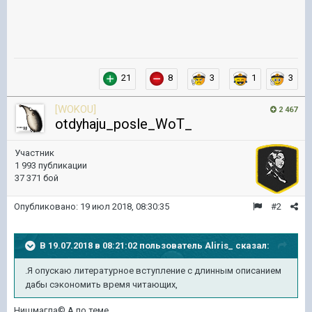
21
8
3
1
3
[WOKOU]
2 467
otdyhaju_posle_WoT_
Участник
1 993 публикации
37 371 бой
Опубликовано:
19 июл 2018, 08:30:35
#2
В 19.07.2018 в 08:21:02 пользователь
Aliris_
сказал:
.Я опускаю литературное вступление с длинным описанием
дабы сэкономить время читающих,
Нишмагла©.А по теме