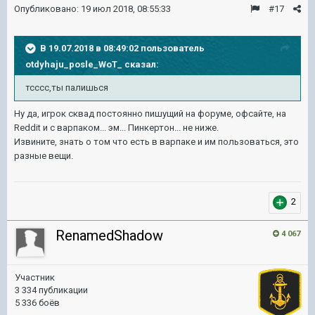
Опубликовано:
19 июл 2018, 08:55:33
#17
В 19.07.2018 в 08:49:02 пользователь
otdyhaju_posle_WoT_
сказал:
тсссс,ты палишься
Ну да, игрок сквад постоянно пишущий на форуме, офсайте, на
Reddit и с варпаком... эм... Пинкертон... не ниже.
Извините, знать о том что есть в варпаке и им пользоваться, это
разные вещи.
2
RenamedShadow
4 067
Участник
3 334 публикации
5 336 боёв