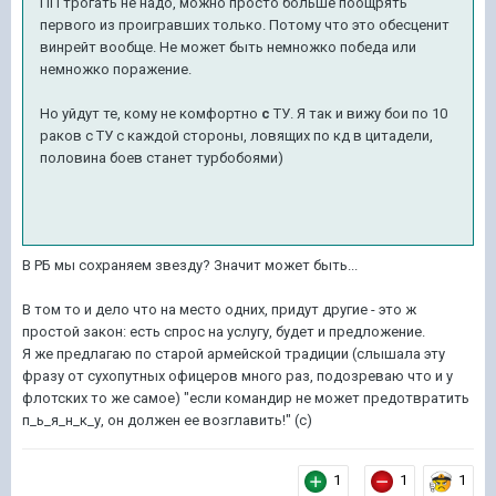
ПП трогать не надо, можно просто больше поощрять
первого из проигравших только. Потому что это обесценит
винрейт вообще. Не может быть немножко победа или
немножко поражение.
Но уйдут те, кому не комфортно
с
ТУ. Я так и вижу бои по 10
раков с ТУ с каждой стороны, ловящих по кд в цитадели,
половина боев станет турбобоями)
В РБ мы сохраняем звезду? Значит может быть...
В том то и дело что на место одних, придут другие - это ж
простой закон: есть спрос на услугу, будет и предложение.
Я же предлагаю по старой армейской традиции (слышала эту
фразу от сухопутных офицеров много раз, подозреваю что и у
флотских то же самое) "если командир не может предотвратить
п_ь_я_н_к_у, он должен ее возглавить!" (с)
1
1
1