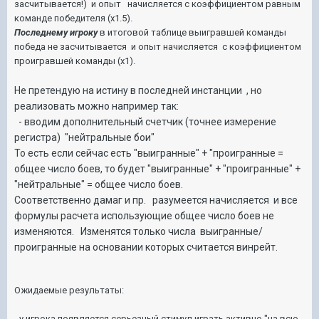
засчитывается!) и опыт начисляется с коэффициентом равным
команде победителя (х1.5).
Последнему игроку
в итоговой таблице выигравшей команды
победа не засчитывается и опыт начисляется с коэффициентом
проигравшей команды (х1).
Не претендую на истину в последней инстанции , но
реализовать можно например так:
- вводим дополнительный счетчик (точнее измерение
регистра) "нейтральные бои"
То есть если сейчас есть "выигранные" + "проигранные =
общее число боев, то будет "выигранные" + "проигранные" +
"нейтральные" = общее число боев.
Соответственно дамаг и пр. разумеется начисляется и все
формулы расчета использующие общее число боев не
изменяются. Изменятся только числа выигранные/
проигранные на основании которых считается винрейт.
Ожидаемые результаты:
- у игрока появляется серьезный стимул играть активно "на всю