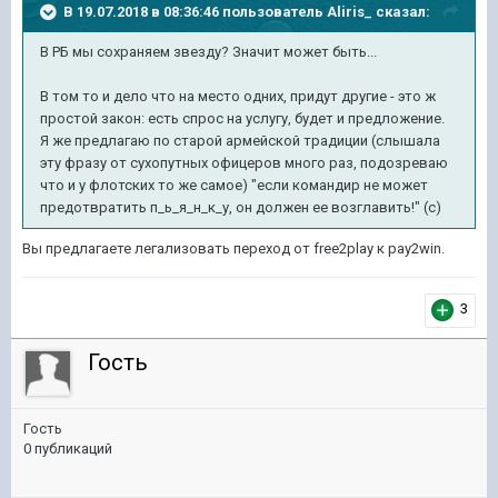
В 19.07.2018 в 08:36:46 пользователь
Aliris_
сказал:
В РБ мы сохраняем звезду? Значит может быть...
В том то и дело что на место одних, придут другие - это ж
простой закон: есть спрос на услугу, будет и предложение.
Я же предлагаю по старой армейской традиции (слышала
эту фразу от сухопутных офицеров много раз, подозреваю
что и у флотских то же самое) "если командир не может
предотвратить п_ь_я_н_к_у, он должен ее возглавить!" (с)
Вы предлагаете легализовать переход от free2play к pay2win.
3
Гость
Гость
0 публикаций