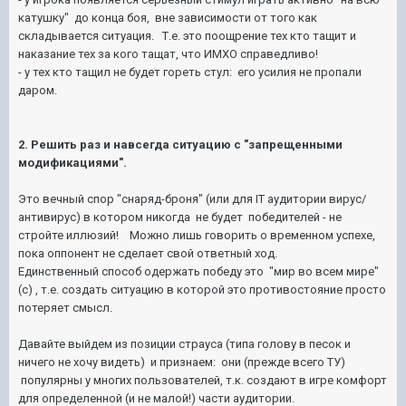
катушку" до конца боя, вне зависимости от того как
складывается ситуация. Т.е. это поощрение тех кто тащит и
наказание тех за кого тащат, что ИМХО справедливо!
- у тех кто тащил не будет гореть стул: его усилия не пропали
даром.
2. Решить раз и навсегда ситуацию с "запрещенными
модификациями".
Это вечный спор "снаряд-броня" (или для IT аудитории вирус/
антивирус) в котором никогда не будет победителей - не
стройте иллюзий! Можно лишь говорить о временном успехе,
пока оппонент не сделает свой ответный ход.
Единственный способ одержать победу это "мир во всем мире"
(с) , т.е. создать ситуацию в которой это противостояние просто
потеряет смысл.
Давайте выйдем из позиции страуса (типа голову в песок и
ничего не хочу видеть) и признаем: они (прежде всего ТУ)
популярны у многих пользователей, т.к. создают в игре комфорт
для определенной (и не малой!) части аудитории.