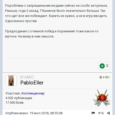
Пороблема с запрещенными модами сейчас не особо актуальна.
Раньше, года 2 назад, ТУшников было значительно больше. Так
что щит все же побеждает. Банить их нужно, а не в игру вводить.
Однозначно против.
Предлодение с отменой побед и поражений тоже какое-то
мутное. Не вижу в нем смысла.
2
[9-MAY]
4 951
PabloEller
Участник,
Коллекционер
4 302 публикации
17 000 боёв
Опубликовано:
19 июл 2018, 08:55:08
#16