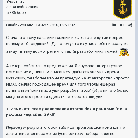
Участник
3 334 публикации
5 336 боёв
Опубликовано:
19 июл 2018, 08:21:02
#1
Сначала отвечу на самый важный и животрепещущий вопрос:
почему от блондинки? Да потому что их у нас любят и сразу же
зайдут в тему посмотреть что там (и разработчики тоже!)
А теперь собственно предложения. Я опускаю литературное
вступление с длинным описанием дабы сэкономить время
читающих, тем более что не претендую на их авторство - просто
ИМХО сейчас подходящее время для того чтобы еще раз
попытаться "влить их в уши разработчиков" (с) , а ничего более
мы для этого проекта сделать не в состоянии, увы.
1. Изменить схему начисления итогов боя в рандоме (т.е. в
режиме случайный бой).
Первому игроку
в итоговой таблице проигравшей команды не
засчитывается поражение (успокойтесь, победа тоже не