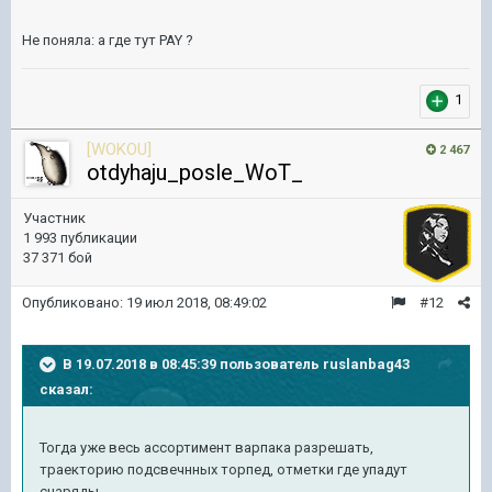
Не поняла: а где тут PAY ?
1
[WOKOU]
2 467
otdyhaju_posle_WoT_
Участник
1 993 публикации
37 371 бой
Опубликовано:
19 июл 2018, 08:49:02
#12
В 19.07.2018 в 08:45:39 пользователь
ruslanbag43
сказал:
Тогда уже весь ассортимент варпака разрешать,
траекторию подсвечнных торпед, отметки где упадут
снаряды,