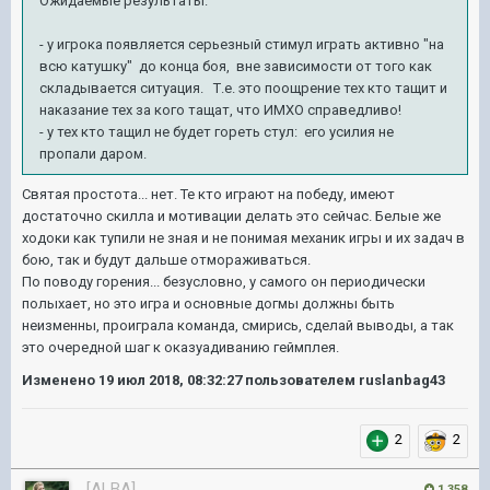
Ожидаемые результаты:
- у игрока появляется серьезный стимул играть активно "на
всю катушку" до конца боя, вне зависимости от того как
складывается ситуация. Т.е. это поощрение тех кто тащит и
наказание тех за кого тащат, что ИМХО справедливо!
- у тех кто тащил не будет гореть стул: его усилия не
пропали даром.
Святая простота... нет. Те кто играют на победу, имеют
достаточно скилла и мотивации делать это сейчас. Белые же
ходоки как тупили не зная и не понимая механик игры и их задач в
бою, так и будут дальше отмораживаться.
По поводу горения... безусловно, у самого он периодически
полыхает, но это игра и основные догмы должны быть
неизменны, проиграла команда, смирись, сделай выводы, а так
это очередной шаг к оказуадиванию геймплея.
Изменено
19 июл 2018, 08:32:27
пользователем ruslanbag43
2
2
[ALBA]
1 358