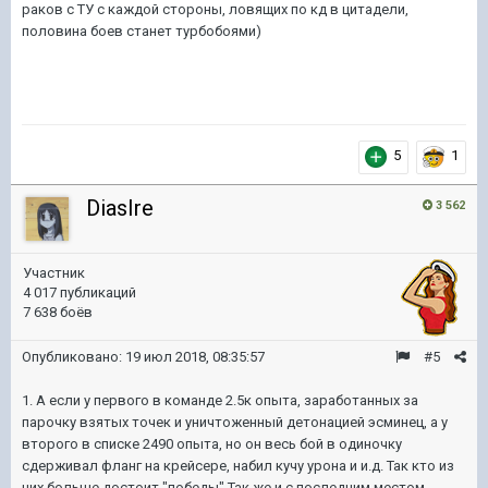
раков с ТУ с каждой стороны, ловящих по кд в цитадели,
половина боев станет турбобоями)
5
1
DiasIre
3 562
Участник
4 017 публикаций
7 638 боёв
Опубликовано:
19 июл 2018, 08:35:57
#5
1. А если у первого в команде 2.5к опыта, заработанных за
парочку взятых точек и уничтоженный детонацией эсминец, а у
второго в списке 2490 опыта, но он весь бой в одиночку
сдерживал фланг на крейсере, набил кучу урона и и.д. Так кто из
них больше достоит "победы" Так же и с последним местом,