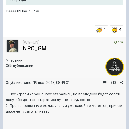
тсссс,ты палишься
1
4
[WGFUN]
207
NPC_GM
Участник
365 публикаций
Опубликовано:
19 июл 2018, 08:49:31
#13
1. Все играли хорошо, все старались, но последний будет сосать
лапу, ибо должен стараться лучше....неуместно.
2. Про запрещенные модификации уже какой-то моветон, причем
даже не писать, а читать.