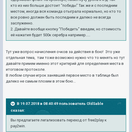
кто из них больше достоит "победы" Так же и с последним
местом, иногда вся команда отыграла нормально, но кто то
все ровно должен быть последним и далеко не всегда
заслуженно.
2. Давайте вообще кнопку "Победить" введем, но стоимость
её нажатия будет 500к серебра например.....
Тут уже вопрос начисления очков за действия в бою! Это уже
отдельная тема, там тоже возможно нужно что то менять но тут
давайте примем именно этот критерий для определения места в
итоговом протоколе.
В любом случае игрок занявший первое место в таблице был
далеко не самым плохим в этом бою...
В 19.07.2018 в 08:40:49 пользователь
OldSable
сказал:
Вы предлагаете легализовать переход от free2play к
pay2win.