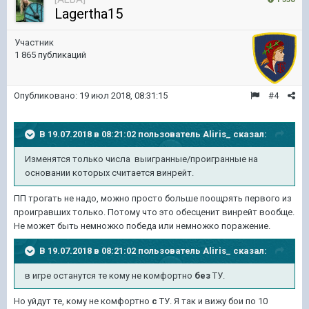
Lagertha15
Участник
1 865 публикаций
Опубликовано:
19 июл 2018, 08:31:15
#4
В 19.07.2018 в 08:21:02 пользователь
Aliris_
сказал:
Изменятся только числа выигранные/проигранные на
основании которых считается винрейт.
ПП трогать не надо, можно просто больше поощрять первого из
проигравших только. Потому что это обесценит винрейт вообще.
Не может быть немножко победа или немножко поражение.
В 19.07.2018 в 08:21:02 пользователь
Aliris_
сказал:
в игре останутся те кому не комфортно
без
ТУ.
Но уйдут те, кому не комфортно
с
ТУ. Я так и вижу бои по 10