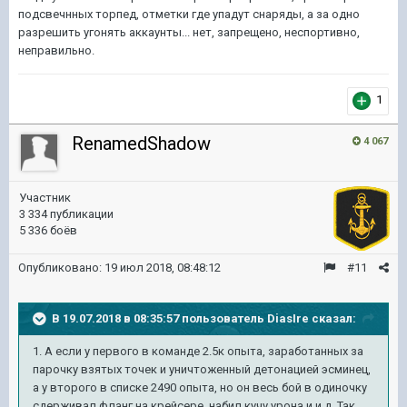
подсвечнных торпед, отметки где упадут снаряды, а за одно
разрешить угонять аккаунты... нет, запрещено, неспортивно,
неправильно.
1
RenamedShadow
4 067
Участник
3 334 публикации
5 336 боёв
Опубликовано:
19 июл 2018, 08:48:12
#11
В 19.07.2018 в 08:35:57 пользователь
DiasIre
сказал:
1. А если у первого в команде 2.5к опыта, заработанных за
парочку взятых точек и уничтоженный детонацией эсминец,
а у второго в списке 2490 опыта, но он весь бой в одиночку
сдерживал фланг на крейсере, набил кучу урона и и.д. Так