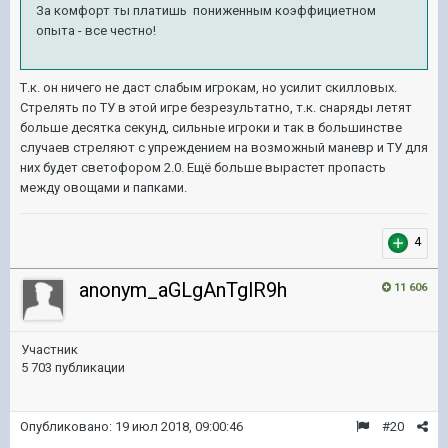
За комфорт ты платишь пониженным коэффициетном
опыта - все честно!
Т.к. он ничего не даст слабым игрокам, но усилит скилловых.
Стрелять по ТУ в этой игре безрезультатно, т.к. снаряды летят
больше десятка секунд, сильные игроки и так в большинстве
случаев стреляют с упреждением на возможный маневр и ТУ для
них будет светофором 2.0. Ещё больше вырастет пропасть
между овощами и папками.
4
anonym_aGLgAnTglR9h
11 606
Участник
5 703 публикации
Опубликовано:
19 июл 2018, 09:00:46
#20