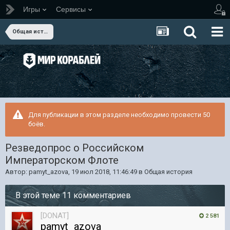
Игры
Сервисы
Общая история
Для публикации в этом разделе необходимо провести 50
боёв.
Резведопрос о Российском
Императорском Флоте
Автор:
pamyt_azova
,
19 июл 2018, 11:46:49
в
Общая история
В этой теме 11 комментариев
[DONAT]
2 581
pamyt_azova