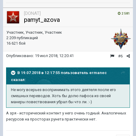
[DONAT]
2 581
pamyt_azova
Участник, Участник, Участник
2 209 публикаций
16 621 бой
Опубликовано:
19 июл 2018, 12:20:41
#6
В 19.07.2018 в 12:17:55 пользователь
ermanec
сказал:
Не могу всерьез воспринимать этого деятеля после его
смешных переводов. Хоть бы долю пафоса из своей
манеры повествования убрал бы что ли. :-)
А зря - исторический контент у него очень годный. Аналогичных
ресурсов на просторах рунета практически нет.