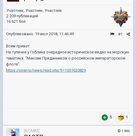
Участник, Участник, Участник
2 209 публикаций
16 621 бой
Опубликовано:
19 июл 2018, 11:46:49
#1
Всем привет.
На тупичке у Гоблина очередное историческое видео на морскую
тематика. "Максим Приданников о российском императорском
флоте".
https://oper.ru/news/read.php?t=1051620829
5
1
[KOMM]
1 846