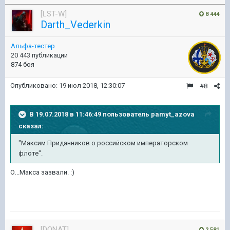
[LST-W]
8 444
Darth_Vederkin
Альфа-тестер
20 443 публикации
874 боя
Опубликовано:
19 июл 2018, 12:30:07
#8
В 19.07.2018 в 11:46:49 пользователь
pamyt_azova
сказал:
"Максим Приданников о российском императорском
флоте".
О...Макса зазвали. :)
[DONAT]
2 581