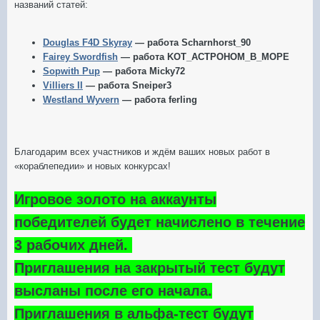
названий статей:
Douglas F4D Skyray
— работа Scharnhorst_90
Fairey Swordfish
— работа KOT_ACTPOHOM_B_MOPE
Sopwith Pup
— работа Micky72
Villiers II
— работа Sneiper3
Westland Wyvern
— работа ferling
Благодарим всех участников и ждём ваших новых работ в
«кораблепедии» и новых конкурсах!
Игровое золото на аккаунты
победителей будет начислено в течение
3 рабочих дней.
Приглашения на закрытый тест будут
высланы после его начала.
Приглашения в альфа-тест будут