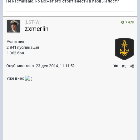
Не настаиваю, но может это стоит внести в первый пост?
[LST-W]
7 479
zxmerlin
Участник
2 841 публикация
1 362 боя
Опубликовано:
23 дек 2014, 11:11:52
#5
Уже внес