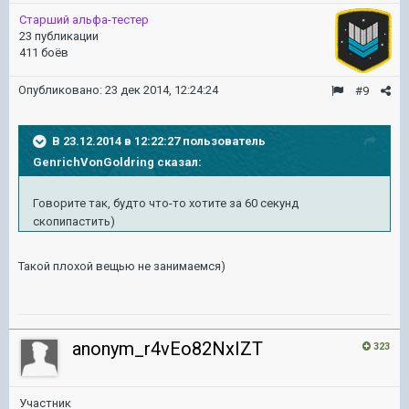
Старший альфа-тестер
23 публикации
411 боёв
Опубликовано:
23 дек 2014, 12:24:24
#9
В 23.12.2014 в 12:22:27 пользователь
GenrichVonGoldring сказал:
Говорите так, будто что-то хотите за 60 секунд
скопипастить)
Такой плохой вещью не занимаемся)
anonym_r4vEo82NxIZT
323
Участник