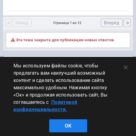
Назад
Вперёд
Страница 1 из 12
Эта тема закрыта для публикации новых ответов.
Подписчики
5
×
Мы используем файлы cookie, чтобы
предлагать вам наилучший возможный
ПЕРЕЙТИ К СПИСКУ ТЕМ
контент и сделать использование сайта
Турнирный клуб
максимально удобным. Нажимая кнопку
«Ок» и продолжая использовать сайт, Вы
соглашаетесь с
Политикой
конфиденциальности.
Стиль
OK
Powered by Invision Community