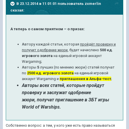
В 23.12.2014 в 11:01:01 пользователь zxmerlin
сказал:
А теперь о самом приятном – о призах:
Автору каждой статьи, которая
пройдёт проверку и
получит одобрение жюри
, будет начислено
500 ед.
игрового золота
на единый игровой аккаунт
Wargaming;
Авторы
5
лучших (по мнению жюри) статей получат
по
2500 ед. игрового золота
на единый игровой
аккаунт Wargaming и
приглашения в Альфа-тест
;
Авторы всех статей, которые пройдут
проверку и заслужат одобрение
жюри, получат приглашение в ЗБТ игры
World of Warships.
Собственно вопрос: а тем, у кого уже есть право называться