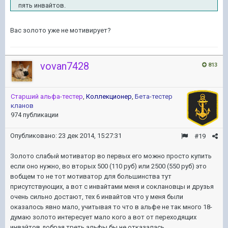
пять инвайтов.
Вас золото уже не мотивирует?
vovan7428
813
Старший альфа-тестер
,
Коллекционер
,
Бета-тестер
кланов
974 публикации
Опубликовано:
23 дек 2014, 15:27:31
#19
Золото слабый мотиватор во первых его можно просто купить
если оно нужно, во вторых 500 (110 руб) или 2500 (550 руб) это
вобщем то не тот мотиватор для большинства тут
присутствующих, а вот с инвайтами меня и соклановцы и друзья
очень сильно достают, тех 6 инвайтов что у меня были
оказалось явно мало, учитывая то что в альфе не так много 18-
думаю золото интересует мало кого а вот от переходящих
инвайтов добрая треть альфы бы не отказалась.