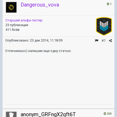
Dangerous_vova
1
Старший альфа-тестер
23 публикации
411 боёв
Опубликовано:
23 дек 2014, 11:18:09
#7
Отличнинько) напишем еще одну статью.
anonym_GRFngX2qft6T
303