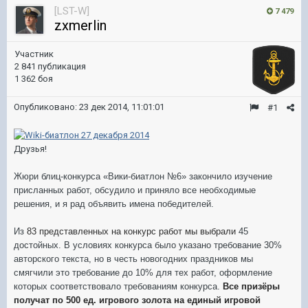
[LST-W]
7 479
zxmerlin
Участник
2 841 публикация
1 362 боя
Опубликовано:
23 дек 2014, 11:01:01
#1
Друзья!
Жюри блиц-конкурса «Вики-биатлон №6» закончило изучение
присланных работ, обсудило и приняло все необходимые
решения, и я рад объявить имена победителей.
Из
83 представленных на конкурс работ мы выбрали
45
достойных. В условиях конкурса было указано требование 30%
авторского текста, но в честь новогодних праздников мы
смягчили это требование до 10% для тех работ, оформление
которых соответствовало требованиям конкурса.
Все призёры
получат по 500
ед. игрового золота на единый игровой