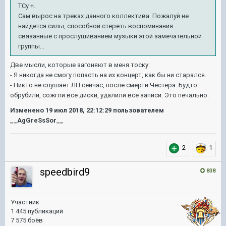
ТСу +.
Сам вырос на треках данного коллектива. Пожалуй не
найдется силы, способной стереть воспоминания
связанные с прослушиванием музыки этой замечательной
группы...
Две мысли, которые загоняют в меня тоску:
- Я никогда не смогу попасть на их концерт, как бы ни старался.
- Никто не слушает ЛП сейчас, после смерти Честера. Будто
обрубили, сожгли все диски, удалили все записи. Это печально.
Изменено
19 июл 2018, 22:12:29
пользователем
__AgGreSsSor__
2
1
speedbird9
838
Участник
1 445 публикаций
7 575 боёв