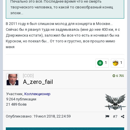
Печально это всё. Последнее время что не смерть
творческого человека, то какой то своеобразный конец
эпохи...
В 2011 году я был слишком молод для концерта в Москве...
Сейчас бы я рванул туда не задумываясь (мне до нее 400 км, я с
Дзержинска кстати), заложил бы все что есть и ночевал бы на
Курском, но поехал бы... От того и грустно, все прошло мимо
меня
1
1
[COD]
6 755
A_zero_fail
Участник,
Коллекционер
9 264 публикации
21 489 боёв
Опубликовано:
19 июл 2018, 22:24:59
#7