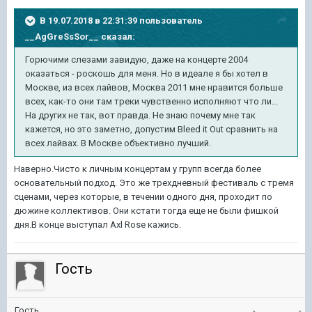
В 19.07.2018 в 22:31:39 пользователь
__AgGreSsSor__
сказал:
Горючими слезами завидую, даже на концерте 2004
оказаться - роскошь для меня. Но в идеале я бы хотел в
Москве, из всех лайвов, Москва 2011 мне нравится больше
всех, как-то они там треки чувственно исполняют что ли...
На других не так, вот правда. Не знаю почему мне так
кажется, но это заметно, допустим Bleed it Out сравнить на
всех лайвах. В Москве объективно лучший.
Наверно.Чисто к личным концертам у групп всегда более
основательный подход. Это же трехдневный фестиваль с тремя
сценами, через которые, в течении одного дня, проходит по
дюжине коллективов. Они кстати тогда еще не были фишкой
дня.В конце выступал Axl Rose кажись.
Гость
Гость