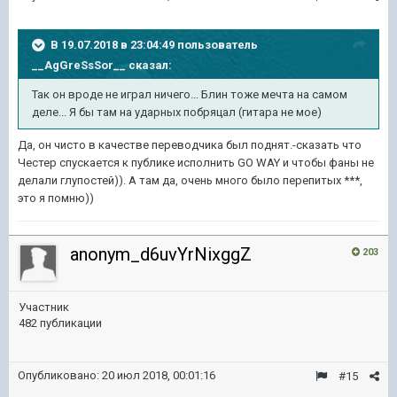
В 19.07.2018 в 23:04:49 пользователь
__AgGreSsSor__
сказал:
Так он вроде не играл ничего... Блин тоже мечта на самом
деле... Я бы там на ударных побряцал (гитара не мое)
Да, он чисто в качестве переводчика был поднят.-сказать что
Честер спускается к публике исполнить GO WAY и чтобы фаны не
делали глупостей)). А там да, очень много было перепитых ***,
это я помню))
anonym_d6uvYrNixggZ
203
Участник
482 публикации
Опубликовано:
20 июл 2018, 00:01:16
#15