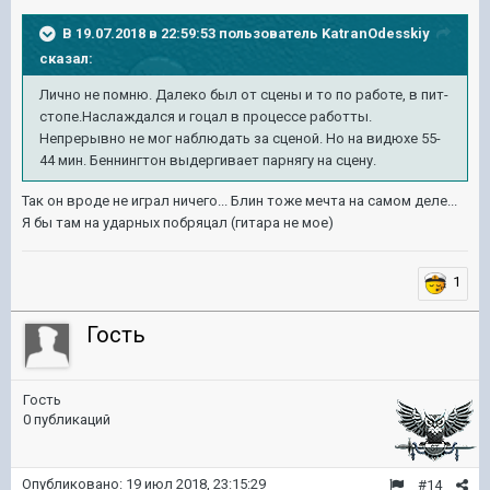
В 19.07.2018 в 22:59:53 пользователь
KatranOdesskiy
сказал:
Лично не помню. Далеко был от сцены и то по работе, в пит-
стопе.Наслаждался и гоцал в процессе работты.
Непрерывно не мог наблюдать за сценой. Но на видюхе 55-
44 мин. Беннингтон выдергивает парнягу на сцену.
Так он вроде не играл ничего... Блин тоже мечта на самом деле...
Я бы там на ударных побряцал (гитара не мое)
1
Гость
Гость
0 публикаций
Опубликовано:
19 июл 2018, 23:15:29
#14