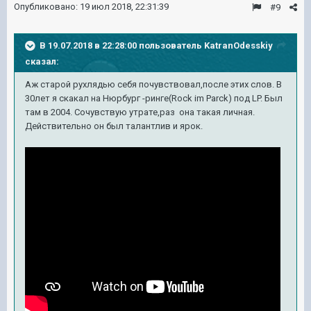
Опубликовано:
19 июл 2018, 22:31:39
#9
В 19.07.2018 в 22:28:00 пользователь
KatranOdesskiy
сказал:
Аж старой рухлядью себя почувствовал,после этих слов. В
30лет я скакал на Нюрбург -ринге(Rock im Parck) под LP. Был
там в 2004. Сочувствую утрате,раз она такая личная.
Действительно он был талантлив и ярок.