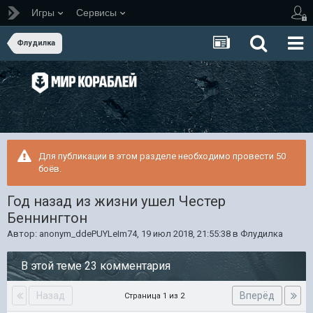
Игры
Сервисы
Флудилка
Для публикации в этом разделе необходимо провести 50
боёв.
Год назад из жизни ушел Честер
Беннингтон
Автор:
anonym_ddePUYLeIm74
,
19 июл 2018, 21:55:38
в
Флудилка
В этой теме 23 комментария
Назад
Вперёд
Страница 1 из 2