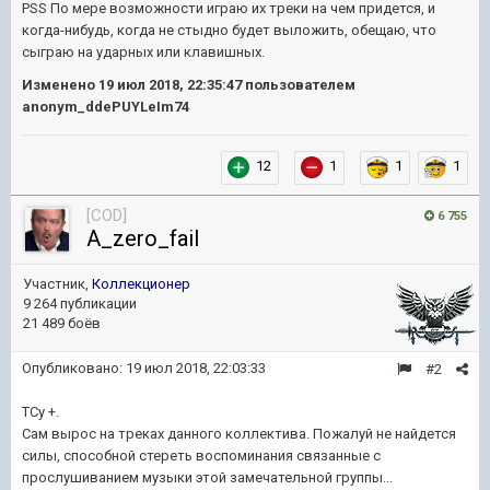
PSS По мере возможности играю их треки на чем придется, и
когда-нибудь, когда не стыдно будет выложить, обещаю, что
сыграю на ударных или клавишных.
Изменено
19 июл 2018, 22:35:47
пользователем
anonym_ddePUYLeIm74
12
1
1
1
[COD]
6 755
A_zero_fail
Участник,
Коллекционер
9 264 публикации
21 489 боёв
Опубликовано:
19 июл 2018, 22:03:33
#2
ТСу +.
Сам вырос на треках данного коллектива. Пожалуй не найдется
силы, способной стереть воспоминания связанные с
прослушиванием музыки этой замечательной группы...