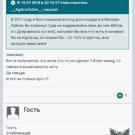
В 19.07.2018 в 22:16:57 пользователь
__AgGreSsSor__
сказал:
В 2011 году я был слишком молод для концерта в Москве...
Сейчас бы я рванул туда не задумываясь (мне до нее 400 км,
я с Дзержинска кстати), заложил бы все что есть и ночевал
бы на Курском, но поехал бы... От того и грустно, все
прошло мимо меня
Земляки)
Вот и получается, что если что-то не сделал 7-8 лет назад, то
сейчас и возможность есть.
Да некуда.
И это не только про LP.
1
Гость
Гость
0 публикаций