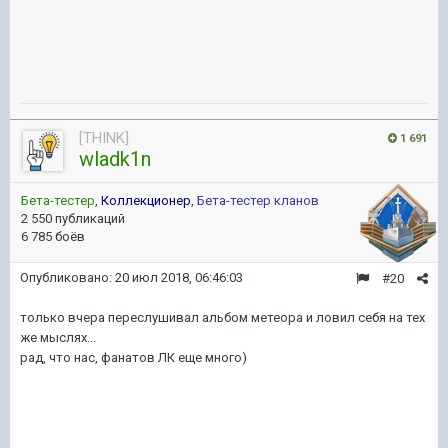
[THINK]
1 691
wladk1n
Бета-тестер
,
Коллекционер
,
Бета-тестер кланов
2 550 публикаций
6 785 боёв
Опубликовано:
20 июл 2018, 06:46:03
#20
только вчера переслушивал альбом метеора и ловил себя на тех
же мыслях...
рад, что нас, фанатов ЛК еще много)