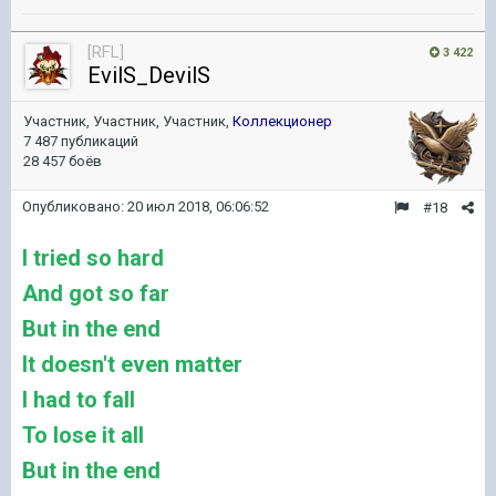
[RFL]
3 422
EvilS_DevilS
Участник, Участник, Участник,
Коллекционер
7 487 публикаций
28 457 боёв
Опубликовано:
20 июл 2018, 06:06:52
#18
I tried so hard
And got so far
But in the end
It doesn't even matter
I had to fall
To lose it all
But in the end