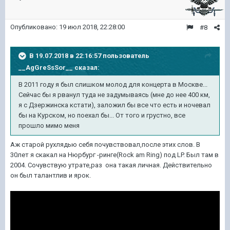
Опубликовано:
19 июл 2018, 22:28:00
#8
В 19.07.2018 в 22:16:57 пользователь
__AgGreSsSor__
сказал:
В 2011 году я был слишком молод для концерта в Москве...
Сейчас бы я рванул туда не задумываясь (мне до нее 400 км,
я с Дзержинска кстати), заложил бы все что есть и ночевал
бы на Курском, но поехал бы... От того и грустно, все
прошло мимо меня
Аж старой рухлядью себя почувствовал,после этих слов. В
30лет я скакал на Нюрбург -ринге(Rock am Ring) под LP. Был там в
2004. Сочувствую утрате,раз она такая личная. Действительно
он был талантлив и ярок.