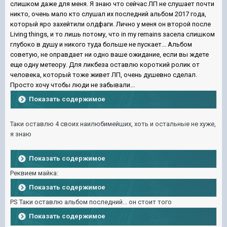
слишком даже для меня. Я знаю что сейчас ЛП не слушает почти
никто, очень мало кто слушал их последний альбом 2017 года,
который яро захейтили олдфаги. Лично у меня он второй после
Living things, и то лишь потому, что in my remains засела слишком
глубоко в душу и никого туда больше не пускает... Альбом
советую, не оправдает ни одно ваше ожидание, если вы ждете
еще одну метеору. Для ликбеза оставлю короткий ролик от
человека, который тоже живет ЛП, очень душевно сделал.
Просто хочу чтобы люди не забывали...
Показать содержимое
Таки оставлю 4 своих наилюбимейших, хоть и остальные не хуже,
я знаю
Показать содержимое
Реквием майка:
Показать содержимое
PS Таки оставлю альбом последний... он стоит того
Показать содержимое