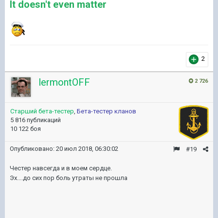
It doesn't even matter
2
lermontOFF
2 726
Старший бета-тестер
,
Бета-тестер кланов
5 816 публикаций
10 122 боя
Опубликовано:
20 июл 2018, 06:30:02
#19
Честер навсегда и в моем сердце.
Эх....до сих пор боль утраты не прошла