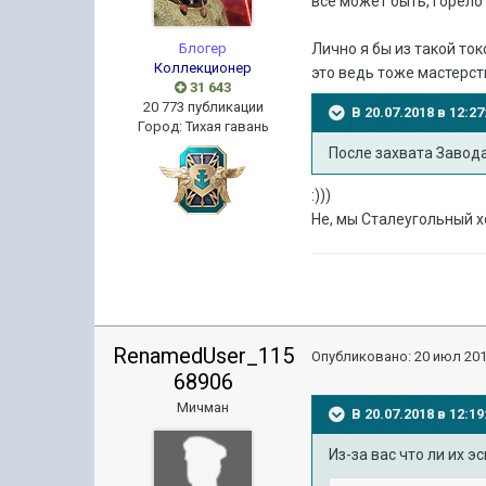
все может быть, горело
Блогер
Лично я бы из такой то
Коллекционер
это ведь тоже мастерс
31 643
20 773 публикации
В 20.07.2018 в 12:
Город
:
Тихая гавань
После захвата Завода
:)))
Не, мы Сталеугольный 
RenamedUser_115
Опубликовано:
20 июл 201
68906
Мичман
В 20.07.2018 в 12:
Из-за вас что ли их 