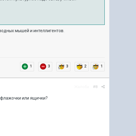
иводных мышей и интеллигентов.
1
3
3
2
1
Жалоба
#8
т, флажочки или ящички?