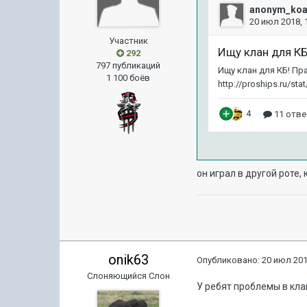
Участник
292
797 публикаций
1 100 боёв
он играл в другой роте,
onik63
Опубликовано:
20 июл 201
Слоняющийся Слон
У ребят проблемы в клан