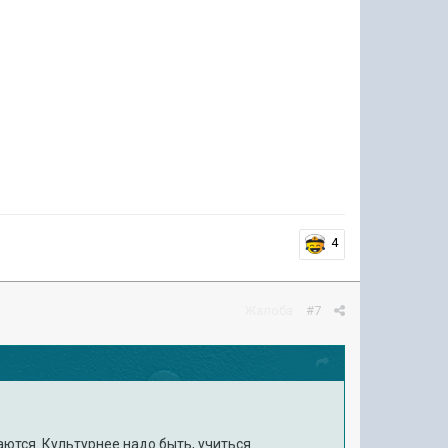
4
Жалоба
#7
гаются. Культурнее надо быть, учиться