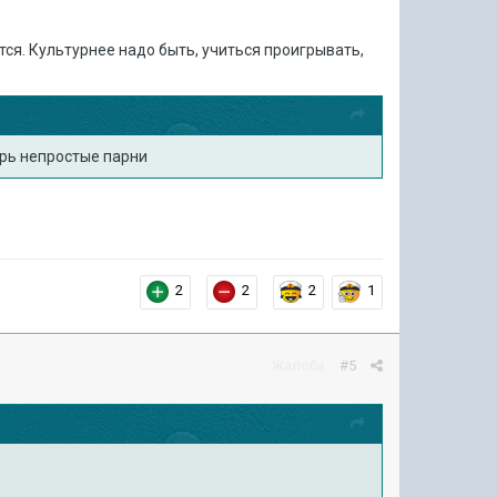
тся. Культурнее надо быть, учиться проигрывать,
ерь непростые парни
2
2
2
1
Жалоба
#5