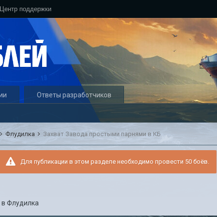
Центр поддержки
ии
Ответы разработчиков
Флудилка
Захват Завода простыми парнями в КБ
Для публикации в этом разделе необходимо провести 50 боёв.
5
в
Флудилка