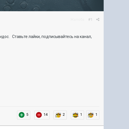
Жалоба
#1
идос. Ставьте лайки, подписывайтесь на канал,
5
14
2
1
1