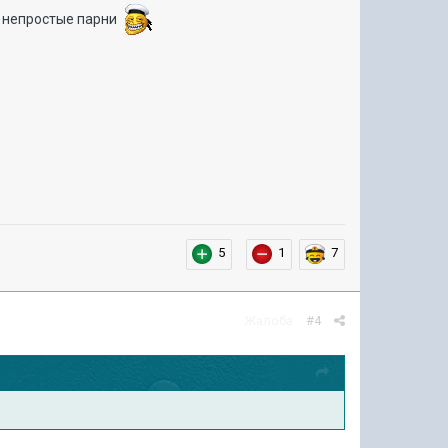
ь непростые парни
5
1
7
Жалоба
#4