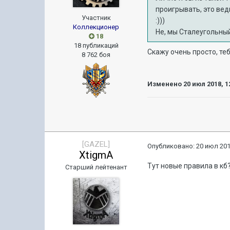
проигрывать, это ве
Участник
:)))
Коллекционер
Не, мы Сталеугольны
18
18 публикаций
Скажу очень просто, те
8 762 боя
Изменено
20 июл 2018, 1
[GAZEL]
Опубликовано:
20 июл 201
XtigmA
Тут новые правила в кб
Старший лейтенант