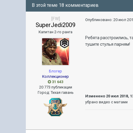
В этой теме 18 комментариев
[FW]
Опубликовано:
20 июл 201
SuperJedi2009
Капитан 2-го ранга
Ребята расстроились, т
тушите стулья парням!
Блогер
Коллекционер
31 643
20 773 публикации
Город
:
Тихая гавань
Изменено
20 июл 2018, 1
убрано видео с матами