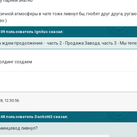
 у парней знатно
ксичной атмосферы в чате тоже ливнул бы, гнобят друг друга, ругаю
тво:)
27:09 пользователь
Ignitus
сказал:
 ждем продолжения - часть 2 - Продажа Завода, часть 3 - Мы теп
холдинг создаем
8, 12:30:56
19:48 пользователь
Dantist63
сказал:
эсминцевод ливнул?