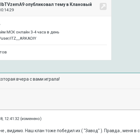
 которая вчера с вами играла!
8, 12:41:32
(изменено)
е , видимо. Наш клан тоже победил их ( "Завод" ). Правда , меня в с