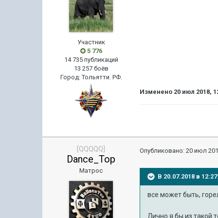
Участник
5 776
14 735 публикаций
13 257 боёв
Город
:
Тольятти. РФ.
Изменено
20 июл 2018, 1
[QQQQQ]
Опубликовано:
20 июл 201
Dance_Top
Матрос
В 20.07.2018 в 12:
все может быть, горе
Лично я бы из такой 