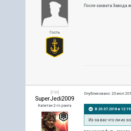
После захвата Завода ж
Гость
[FW]
Опубликовано:
20 июл 201
SuperJedi2009
Капитан 2-го ранга
В 20.07.2018 в 12:
Из-за вас что ли их 