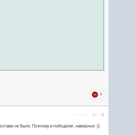
1
Жалоба
#6
оставе не было. Поэтому и победили , наверное :)).