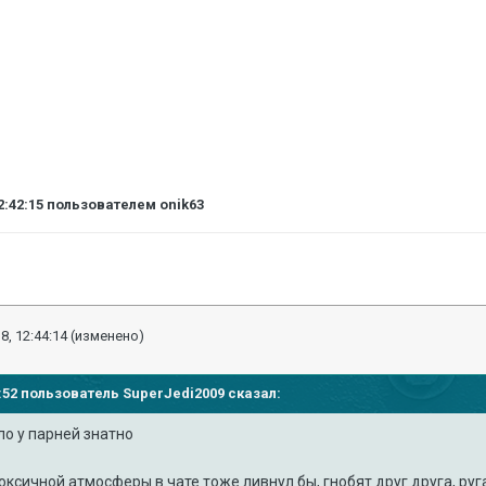
2:42:15
пользователем onik63
8, 12:44:14
(изменено)
27:52 пользователь
SuperJedi2009
сказал:
ло у парней знатно
токсичной атмосферы в чате тоже ливнул бы, гнобят друг друга, ру