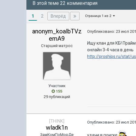
В этой теме 22 комментария
1
Вперёд
2
Страница 1 из 2
anonym_koalbTVz
Опубликовано:
23 июл 201
emA9
Ищу клан для КБ! Прай
Старший матрос
онлайн 3-4 часа в день
http://proships.ru/stat
Участник
155
29 публикаций
[THINK]
Опубликовано:
23 июл 201
wladk1n
ЗамКомПоМорДе
удачи в поиске