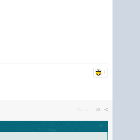
1
Жалоба
#3