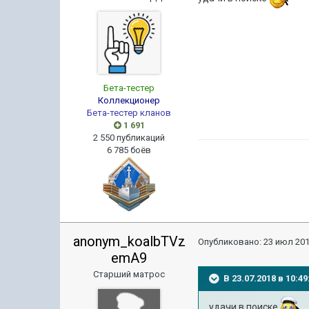
Бета-тестер
Коллекционер
Бета-тестер кланов
1 691
2 550 публикаций
6 785 боёв
anonym_koalbTVz
Опубликовано:
23 июл 201
emA9
Старший матрос
В 23.07.2018 в 10:
удачи в поиске