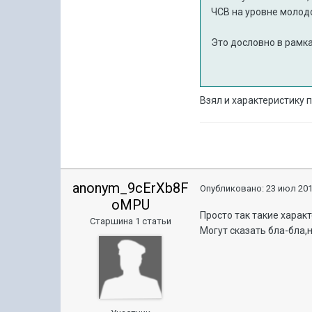
ЧСВ на уровне молодо
Это дословно в рамка
Взял и характеристику 
anonym_9cErXb8F
Опубликовано:
23 июл 201
oMPU
Просто так такие харак
Старшина 1 статьи
Могут сказать бла-бла,н