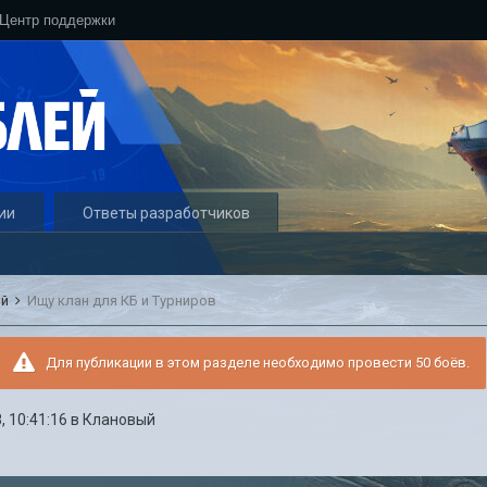
Центр поддержки
ии
Ответы разработчиков
ый
Ищу клан для КБ и Турниров
Для публикации в этом разделе необходимо провести 50 боёв.
, 10:41:16
в
Клановый