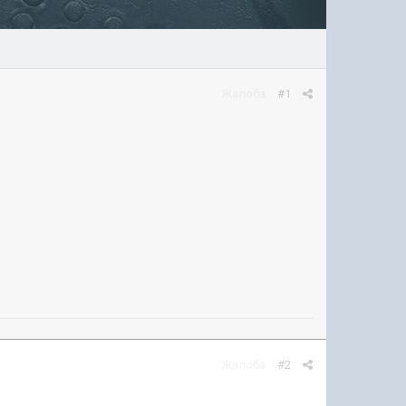
Жалоба
#1
Жалоба
#2