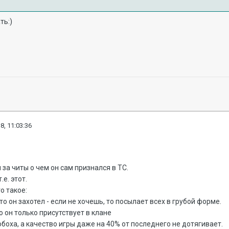
ть:)
8, 11:03:36
за читы о чем он сам признался в ТС.
.е. этот.
о такое:
о он захотел - если не хочешь, то посылает всех в грубой форме.
о он только присутствует в клане
боха, а качество игры даже на 40% от последнего не дотягивает.