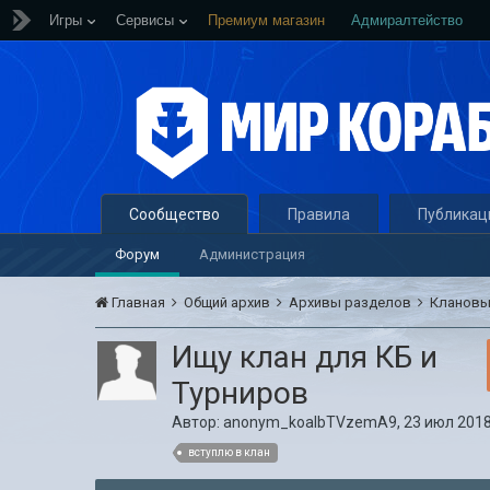
Игры
Сервисы
Премиум магазин
Адмиралтейство
Сообщество
Правила
Публикац
Форум
Администрация
Главная
Общий архив
Архивы разделов
Кланов
Ищу клан для КБ и
Турниров
Автор:
anonym_koalbTVzemA9
,
23 июл 2018
вступлю в клан