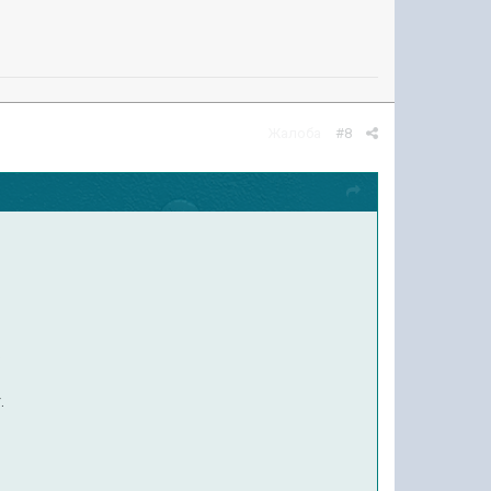
Жалоба
#8
.
.