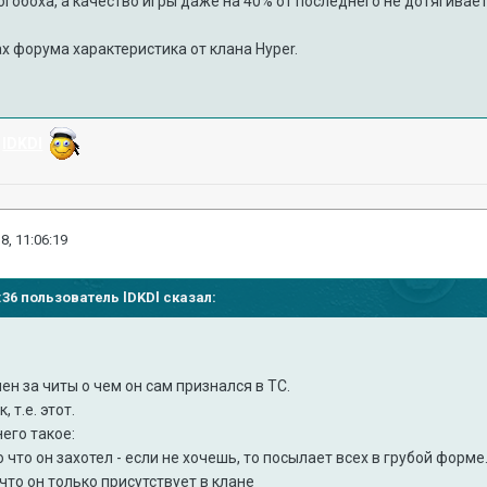
гобоха, а качество игры даже на 40% от последнего не дотягивает
х форума характеристика от клана Hyper.
к
lDKDl
8, 11:06:19
03:36 пользователь
lDKDl
сказал:
ен за читы о чем он сам признался в ТС.
, т.е. этот.
него такое:
 что он захотел - если не хочешь, то посылает всех в грубой форме
 что он только присутствует в клане