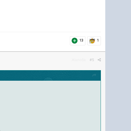
13
1
Жалоба
#5
.