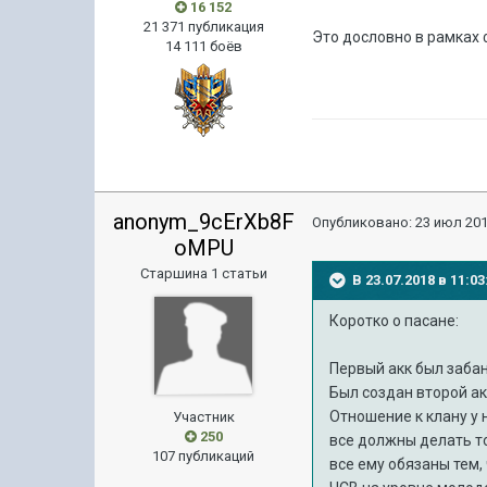
16 152
21 371 публикация
Это дословно в рамках 
14 111 боёв
anonym_9cErXb8F
Опубликовано:
23 июл 201
oMPU
Старшина 1 статьи
В 23.07.2018 в 11:
Коротко о пасане:
Первый акк был забан
Был создан второй акк
Отношение к клану у 
Участник
250
все должны делать то
107 публикаций
все ему обязаны тем,