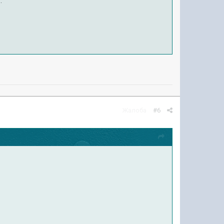
.
Жалоба
#6
.