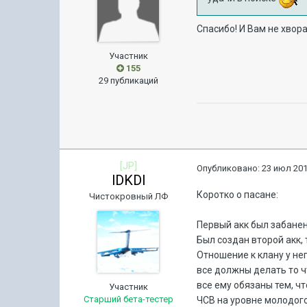
Спасибо! И Вам не хвора
Участник
155
29 публикаций
[JP]
Опубликовано:
23 июл 201
lDKDl
Коротко о пасане:
Чистокровный ЛФ
Первый акк был забанен 
Был создан второй акк, т
Отношение к клану у нег
все должны делать то чт
все ему обязаны тем, чт
Участник
Старший бета-тестер
ЧСВ на уровне молодого