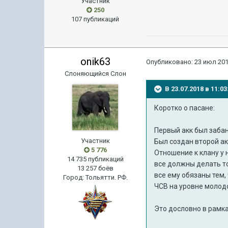
Участник
250
107 публикаций
onik63
Опубликовано:
23 июл 201
Слоняющийся Слон
В 23.07.2018 в 11:
Коротко о пасане:
Первый акк был забан
Участник
Был создан второй акк
5 776
Отношение к клану у 
14 735 публикаций
все должны делать то
13 257 боёв
все ему обязаны тем,
Город
:
Тольятти. РФ.
ЧСВ на уровне молодо
Это дословно в рамка