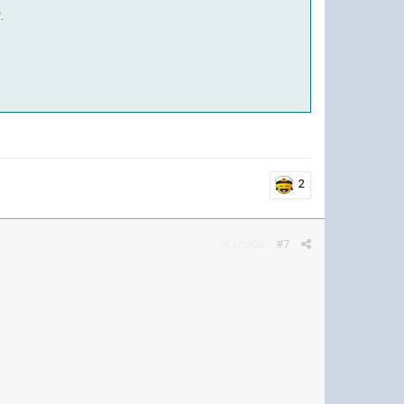
.
2
Жалоба
#7