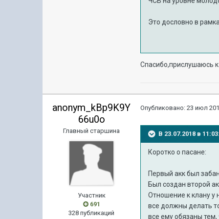
ЧСВ на уровне молодо
Это дословно в рамка
Спасибо,прислушаюсь 
anonym_kBp9K9Y
Опубликовано:
23 июл 201
66u0o
Главный старшина
В 23.07.2018 в 11:
Коротко о пасане:
Первый акк был забан
Был создан второй акк
Отношение к клану у 
Участник
691
все должны делать то
328 публикаций
все ему обязаны тем,