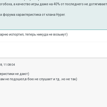
гобоха, а качество игры даже на 40% от последнего не дотягивает
х форума характеристика от клана Hyper.
парню испортил, теперь никуда не возьмут)
8, 11:08:04
теристики не дают)
ам не подошел,в бою не слушает и тд...но не так)