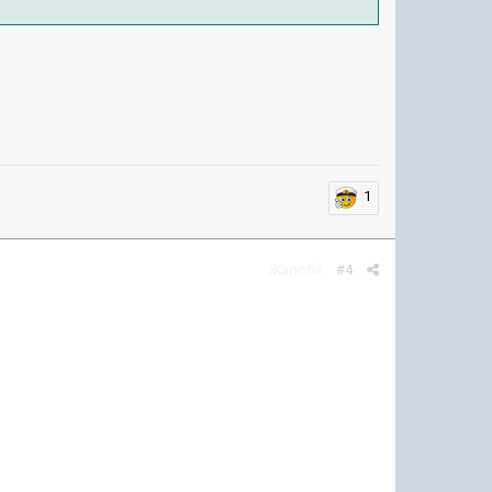
1
Жалоба
#4