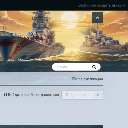
Войти
или
создать аккаунт
Все публикации
Войдите, чтобы подписаться
Подписчики
0