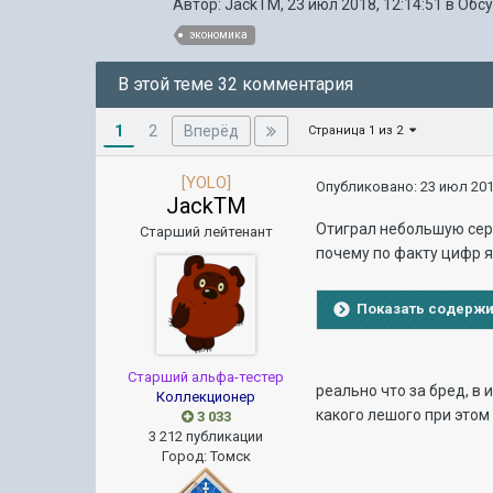
Автор:
JackTM
,
23 июл 2018, 12:14:51
в
Обс
экономика
В этой теме 32 комментария
1
Вперёд
2
Страница 1 из 2
[YOLO]
Опубликовано:
23 июл 201
JackTM
Отиграл небольшую сери
Старший лейтенант
почему по факту цифр я
Показать содерж
Старший альфа-тестер
реально что за бред, в 
Коллекционер
какого лешого при этом 
3 033
3 212 публикации
Город
:
Томск