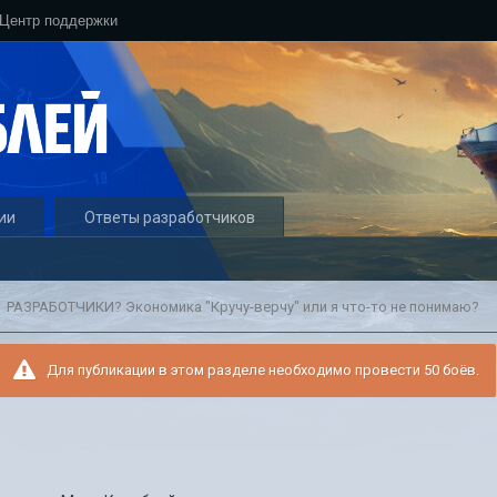
Центр поддержки
ии
Ответы разработчиков
РАЗРАБОТЧИКИ? Экономика "Кручу-верчу" или я что-то не понимаю?
Для публикации в этом разделе необходимо провести 50 боёв.