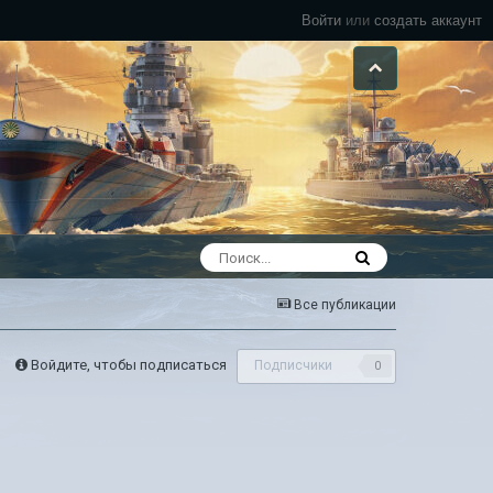
Войти
или
создать аккаунт
Все публикации
Войдите, чтобы подписаться
Подписчики
0