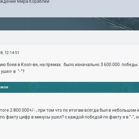
уждение Мира Кораблей
8, 12:14:51
ю боев в Кооп-ве, на премах. было изначально 3 600 000. победы. 
 ушел в "-"?
имое
итоге 2 800 000+/- , при том что по итогам всегда был в небольшом н
по факту цифр в минусы ушел? с каждой победой по факту я в "-", хо