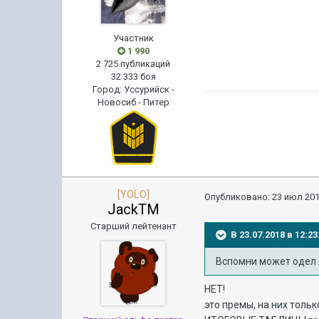
Участник
1 990
2 725 публикаций
32 333 боя
Город
:
Уссурийск -
Новосиб - Питер
[YOLO]
Опубликовано:
23 июл 201
JackTM
Старший лейтенант
В 23.07.2018 в 12:
Вспомни может одел 
НЕТ!
это премы, на них тольк