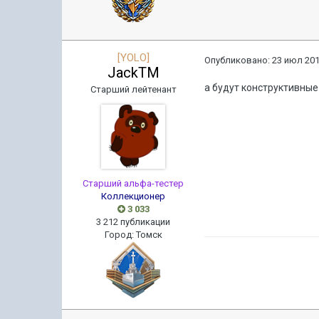
[YOLO]
Опубликовано:
23 июл 201
JackTM
а будут конструктивные
Старший лейтенант
Старший альфа-тестер
Коллекционер
3 033
3 212 публикации
Город
:
Томск