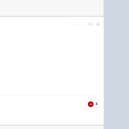
Жалоба
#8
4