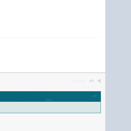
Жалоба
#5