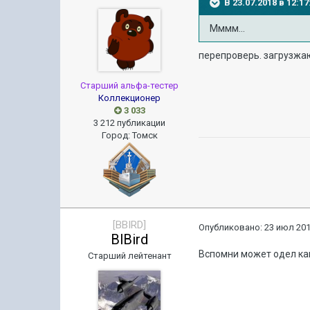
В 23.07.2018 в 12:
Мммм...
перепроверь. загрузжа
Старший альфа-тестер
Коллекционер
3 033
3 212 публикации
Город
:
Томск
[BBIRD]
Опубликовано:
23 июл 201
BlBird
Вспомни может одел как
Старший лейтенант