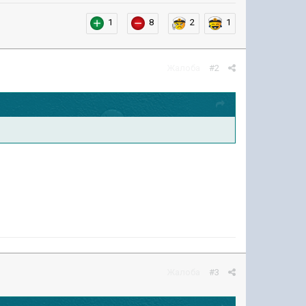
1
8
2
1
Жалоба
#2
Жалоба
#3