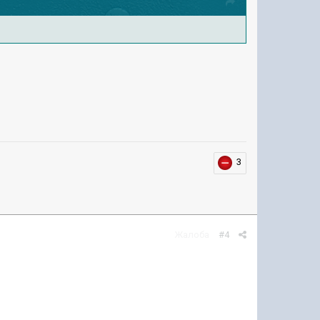
3
Жалоба
#4