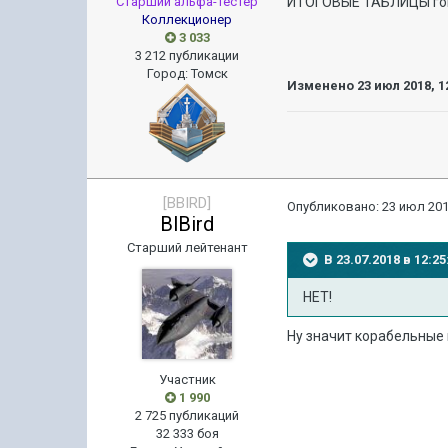
Старший альфа-тестер
ИТОГОВЫЕ ТАБЛИЦЫ говоря
Коллекционер
3 033
3 212 публикации
Город
:
Томск
Изменено
23 июл 2018, 1
[BBIRD]
Опубликовано:
23 июл 201
BlBird
Старший лейтенант
В 23.07.2018 в 12:
НЕТ!
Ну значит корабельные 
Участник
1 990
2 725 публикаций
32 333 боя