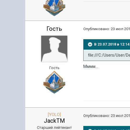
Гость
Опубликовано:
23 июл 201
В 23.07.2018 в 12:
file:///C:/Users/User/
Мммм...
Гость
[YOLO]
Опубликовано:
23 июл 201
JackTM
Старший лейтенант