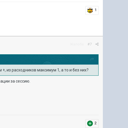
1
Жалоба
#7
м +, из расходников максимум 1, а то и без них?
рации за сессию.
2