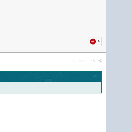
4
Жалоба
#6