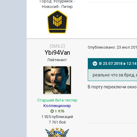
Город
:
Уссурийск -
Новосиб - Питер
[SMILE]
Опубликовано:
23 июл 201
Ybi94Van
Лейтенант
В 23.07.2018 в 12:
реально что за бред, 
В порту переключи окно
Старший бета-тестер
Коллекционер
1 976
1 925 публикаций
7 761 бой