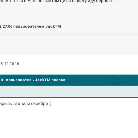
т что я в +, но по фактам цифр в порту иду верно в - "-"
2:27:06
пользователем JackTM
8, 12:26:16
25:01 пользователь
JackTM
сказал:
крысы сточили серебро. )