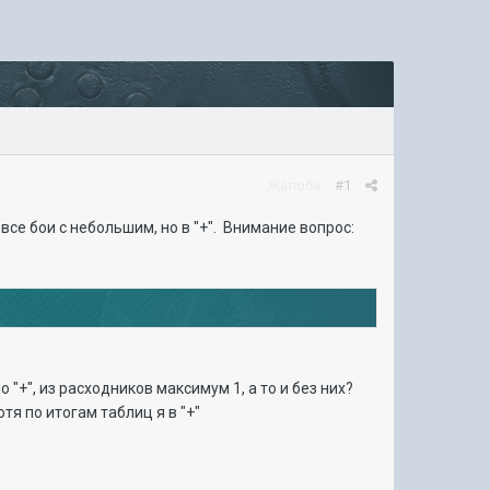
Жалоба
#1
все бои с небольшим, но в "+". Внимание вопрос:
о "+", из расходников максимум 1, а то и без них?
тя по итогам таблиц я в "+"