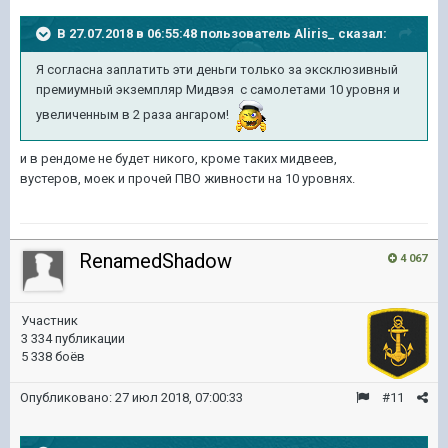
В 27.07.2018 в 06:55:48 пользователь
Aliris_
сказал:
Я согласна заплатить эти деньги только за эксклюзивный
премиумный экземпляр Мидвэя с самолетами 10 уровня и
увеличенным в 2 раза ангаром!
и в рендоме не будет никого, кроме таких мидвеев,
вустеров, моек и прочей ПВО живности на 10 уровнях.
RenamedShadow
4 067
Участник
3 334 публикации
5 338 боёв
Опубликовано:
27 июл 2018, 07:00:33
#11