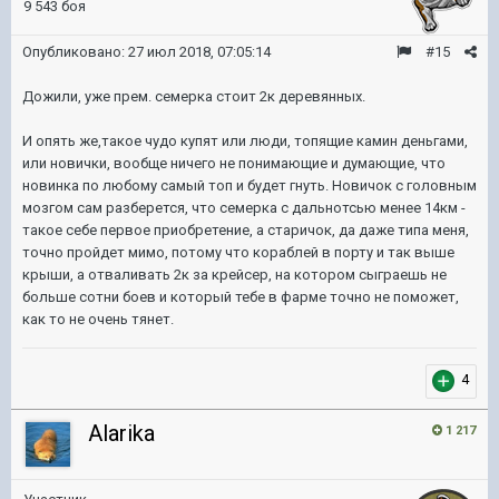
9 543 боя
Опубликовано:
27 июл 2018, 07:05:14
#15
Дожили, уже прем. семерка стоит 2к деревянных.
И опять же,такое чудо купят или люди, топящие камин деньгами,
или новички, вообще ничего не понимающие и думающие, что
новинка по любому самый топ и будет гнуть. Новичок с головным
мозгом сам разберется, что семерка с дальнотсью менее 14км -
такое себе первое приобретение, а старичок, да даже типа меня,
точно пройдет мимо, потому что кораблей в порту и так выше
крыши, а отваливать 2к за крейсер, на котором сыграешь не
больше сотни боев и который тебе в фарме точно не поможет,
как то не очень тянет.
4
Alarika
1 217