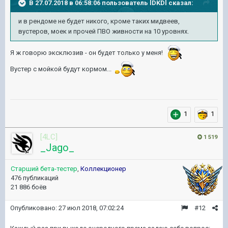
В 27.07.2018 в 06:58:06 пользователь
lDKDl
сказал:
и в рендоме не будет никого, кроме таких мидвеев,
вустеров, моек и прочей ПВО живности на 10 уровнях.
Я ж говорю эксклюзив - он будет только у меня!
Вустер с мойкой будут кормом...
1
1
[4LC]
1 519
_Jago_
Старший бета-тестер
,
Коллекционер
476 публикаций
21 886 боёв
Опубликовано:
27 июл 2018, 07:02:24
#12