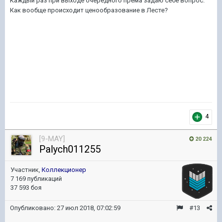
Каждый раз при выходе очередного према задаю себе вопрос:
Как вообще происходит ценообразование в Лесте?
4
[9-MAY]
20 224
Palych011255
Участник,
Коллекционер
7 169 публикаций
37 593 боя
Опубликовано:
27 июл 2018, 07:02:59
#13