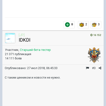
8
2
3
[JP]
16 152
lDKDl
Участник,
Старший бета-тестер
21 371 публикация
14 111 боёв
Опубликовано:
27 июл 2018, 06:45:33
#3
С таким ценником и новости не нужно.