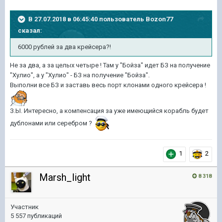
В 27.07.2018 в 06:45:40 пользователь
Bozon77
сказал:
6000 рублей за два крейсера?!
Не за два, а за целых четыре ! Там у "Бойза" идет БЗ на получение
"Хулио", а у "Хулио" - БЗ на получение "Бойза".
Выполни все БЗ и заставь весь порт клонами одного крейсера !
З.Ы. Интересно, а компенсация за уже имеющийся корабль будет
дублонами или серебром ?
1
2
Marsh_light
8 318
Участник
5 557 публикаций