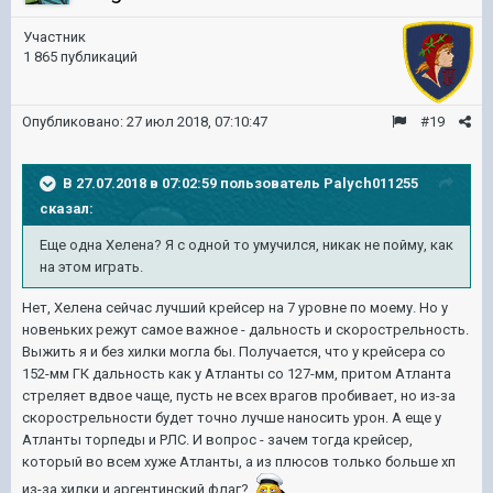
Участник
1 865 публикаций
Опубликовано:
27 июл 2018, 07:10:47
#19
В 27.07.2018 в 07:02:59 пользователь
Palych011255
сказал:
Еще одна Хелена? Я с одной то умучился, никак не пойму, как
на этом играть.
Нет, Хелена сейчас лучший крейсер на 7 уровне по моему. Но у
новеньких режут самое важное - дальность и скорострельность.
Выжить я и без хилки могла бы. Получается, что у крейсера со
152-мм ГК дальность как у Атланты со 127-мм, притом Атланта
стреляет вдвое чаще, пусть не всех врагов пробивает, но из-за
скорострельности будет точно лучше наносить урон. А еще у
Атланты торпеды и РЛС. И вопрос - зачем тогда крейсер,
который во всем хуже Атланты, а из плюсов только больше хп
из-за хилки и аргентинский флаг?