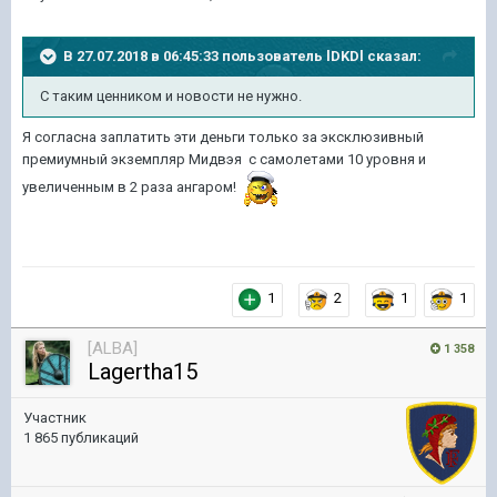
В 27.07.2018 в 06:45:33 пользователь
lDKDl
сказал:
С таким ценником и новости не нужно.
Я согласна заплатить эти деньги только за эксклюзивный
премиумный экземпляр Мидвэя с самолетами 10 уровня и
увеличенным в 2 раза ангаром!
1
2
1
1
[ALBA]
1 358
Lagertha15
Участник
1 865 публикаций