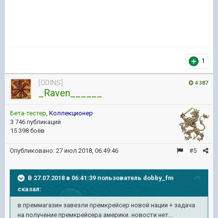
1
[ODINS]
4 387
_Raven______
Бета-тестер
,
Коллекционер
3 746 публикаций
15 398 боёв
Опубликовано:
27 июл 2018, 06:49:46
#5
В 27.07.2018 в 06:41:39 пользователь
dobby_fm
сказал:
в преммагазин завезли премкрейсер новой нации + задача
на получение премкрейсера америки. новости нет...