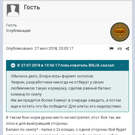
Гость
Гость
0 публикаций
Опубликовано:
27 июл 2018, 20:05:17
#8
В 27.07.2018 в 19:56:17 пользователь
BNJA
сказал:
Обычное дело, Бояре игры фармят холопов.
Уверен, разработчики никогда не отберут у своих
любимчиков такую кормушку, сделав равный баланс
команд по скилу.
Им же придется более 5 минут в очереди ожидать, а потом
еще и потеть что бы победить! Для элиты это недопустимо.
В таком бою норм урона никто не нестрелял, этот бой так же
плох и для выигравшей стороны.
Баланс по скилу? - палка о 2х концах, с одной стороны бой будет