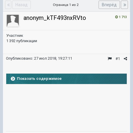
Назад
Вперёд
Страница 1 из 2
anonym_kTF493nxRVto
1 713
Участник
1 392 публикации
Опубликовано:
27 июл 2018, 19:27:11
#1
Показать содержимое