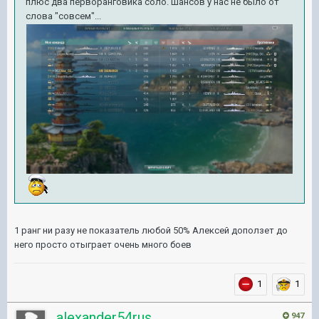
плюс два перворанговика соло. Шансов у нас не было от
слова "совсем"...
1 ранг ни разу не показатель любой 50% Алексей доползет до
него просто отыграет очень много боев
1
1
alexander54rus
947