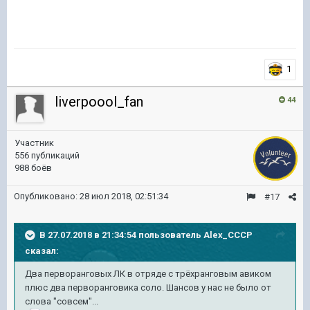
1
liverpoool_fan
44
Участник
556 публикаций
988 боёв
Опубликовано:
28 июл 2018, 02:51:34
#17
В 27.07.2018 в 21:34:54 пользователь
Alex_CCCP
сказал:
Два перворанговых ЛК в отряде с трёхранговым авиком
плюс два перворанговика соло. Шансов у нас не было от
слова "совсем"...