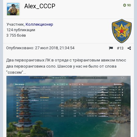
Alex_CCCP
90
Участник,
Коллекционер
124 публикации
3 755 боёв
Опубликовано:
27 июл 2018, 21:34:54
#13
Два перворанговых ЛК в отряде с трёхранговым авиком плюс
два перворанговика соло. Шансов у нас не было от слова
"совсем"...