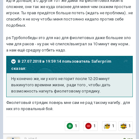
идти дольше, а с другой тот же дамаг на фиолетовых набить
сложнее, они так же куда опаснее для меня чем скажем простые
игроки. Ты прав придётся больше потеть (ждать не проблема).. не
спасибо я не хочу чтобы меня постоянно кидало против себе
подобных.
ps Турбопобеды это для нас для фиолетовых даже большее зло
чем для раков - ну рак чё слился/выиграл за 10 минут ему норм..
а нам ещё средуху отбить надо.
В 27.07.2018 в 19:59:14 пользователь
Saferprim
сказал:
Ну конечно же, ни у кого не горит после 12-20 минут
выкинутого времени жизни, ради того , чтобы дать
возможность нагнуть фиолетовому отрядику.
Фиолетовый отрядик поверь мне сам не рад такому нагибу.. для
них это провальный бой.
1
1
1
1