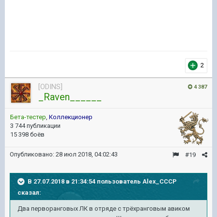
2
[ODINS]
4 387
_Raven______
Бета-тестер
,
Коллекционер
3 744 публикации
15 398 боёв
Опубликовано:
28 июл 2018, 04:02:43
#19
В 27.07.2018 в 21:34:54 пользователь
Alex_CCCP
сказал:
Два перворанговых ЛК в отряде с трёхранговым авиком