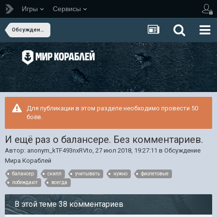
Игры
Сервисы
Обсуждение Мира Кораблей
Для публикации в этом разделе необходимо провести 50
боёв.
И ещё раз о балансере. Без комментариев.
Автор:
anonym_kTF493nxRVto
,
27 июл 2018, 19:27:11
в
Обсуждение
Мира Кораблей
балансер
скилл
учитывать
нужно
фиолетовые
побеждают
всегда
В этой теме 38 комментариев