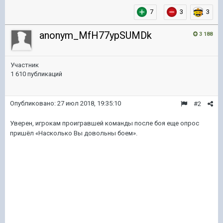
7
3
3
anonym_MfH77ypSUMDk
3 188
Участник
1 610 публикаций
Опубликовано:
27 июл 2018, 19:35:10
#2
Уверен, игрокам проигравшей команды после боя еще опрос
пришёл «Насколько Вы довольны боем».