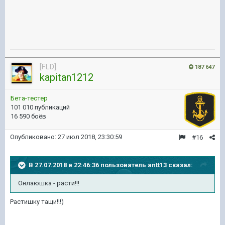
[FLD]
187 647
kapitan1212
Бета-тестер
101 010 публикаций
16 590 боёв
Опубликовано:
27 июл 2018, 23:30:59
#16
В 27.07.2018 в 22:46:36 пользователь
antt13
сказал:
Онлаюшка - расти!!!
Растишку тащи!!!)