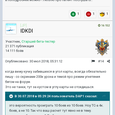
1
1
1
[JP]
16 152
lDKDl
Участник,
Старший бета-тестер
21 371 публикация
14 111 боёв
Опубликовано:
30 июл 2018, 05:31:12
#14
когда вижу кучку забившихся в угол карты, всегда обязательно
пишу - со скринами 200к урона и темой про режим угнетения
бегом на форум.
Это не танки, тут за кустом в углу карты не отсидишься.
В 30.07.2018 в 05:29:24 пользователь
DAP1
сказал:
это вероятность проиграть 10 боев из 10 боев. Ноу ТС-а 4к.
боев, а не 10. Так что ваш расчет тут явно не в тему.