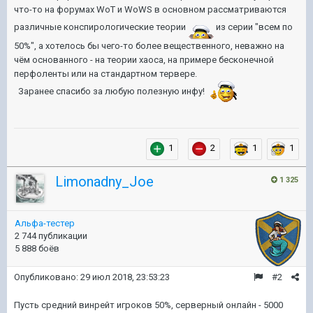
что-то на форумах WoT и WoWS в основном рассматриваются
различные конспирологические теории
из серии "всем по
50%", а хотелось бы чего-то более вещественного, неважно на
чём основанного - на теории хаоса, на примере бесконечной
перфоленты или на стандартном тервере.
Заранее спасибо за любую полезную инфу!
1
2
1
1
Limonadny_Joe
1 325
Альфа-тестер
2 744 публикации
5 888 боёв
Опубликовано:
29 июл 2018, 23:53:23
#2
Пусть средний винрейт игроков 50%, серверный онлайн - 5000