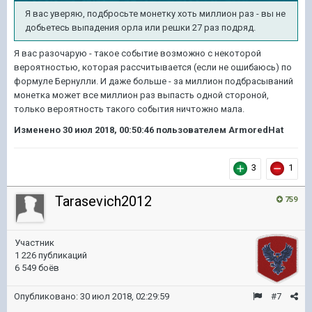
Я вас уверяю, подбросьте монетку хоть миллион раз - вы не
добьетесь выпадения орла или решки 27 раз подряд.
Я вас разочарую - такое событие возможно с некоторой
вероятностью, которая рассчитывается (если не ошибаюсь) по
формуле Бернулли. И даже больше - за миллион подбрасываний
монетка может все миллион раз выпасть одной стороной,
только вероятность такого события ничтожно мала.
Изменено
30 июл 2018, 00:50:46
пользователем ArmoredHat
3
1
Tarasevich2012
759
Участник
1 226 публикаций
6 549 боёв
Опубликовано:
30 июл 2018, 02:29:59
#7