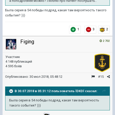
а поподробнее можно? Люблю про патент послушать..
Была серия в 54 победы подряд, какая там вероятность такого
события? )))
1
3
2
Figing
2 702
Участник
4 148 публикаций
4 595 боёв
Опубликовано:
30 июл 2018, 05:48:12
#15
В 30.07.2018 в 05:31:12 пользователь
lDKDl
сказал:
Была серия в 54 победы подряд, какая там вероятность
такого события? )))