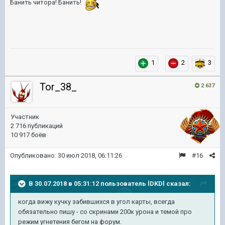
Банить читора! Банить!
1
2
3
Tor_38_
2 637
Участник
2 716 публикаций
10 917 боёв
Опубликовано:
30 июл 2018, 06:11:26
#16
В 30.07.2018 в 05:31:12 пользователь
lDKDl
сказал:
когда вижу кучку забившихся в угол карты, всегда
обязательно пишу - со скринами 200к урона и темой про
режим угнетения бегом на форум.