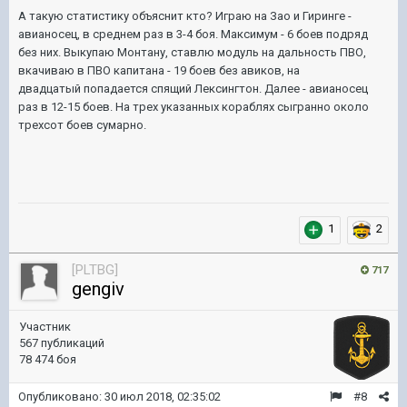
А такую статистику объяснит кто? Играю на Зао и Гиринге -
авианосец, в среднем раз в 3-4 боя. Максимум - 6 боев подряд
без них. Выкупаю Монтану, ставлю модуль на дальность ПВО,
вкачиваю в ПВО капитана - 19 боев без авиков, на
двадцатый попадается спящий Лексингтон. Далее - авианосец
раз в 12-15 боев. На трех указанных кораблях сыгранно около
трехсот боев сумарно.
1
2
[PLTBG]
717
gengiv
Участник
567 публикаций
78 474 боя
Опубликовано:
30 июл 2018, 02:35:02
#8