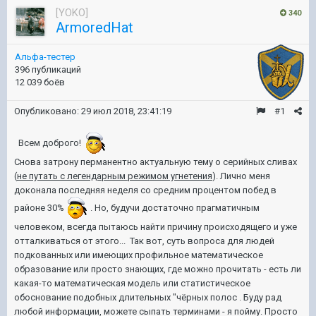
[YOKO]
340
ArmoredHat
Альфа-тестер
396 публикаций
12 039 боёв
Опубликовано:
29 июл 2018, 23:41:19
#1
Всем доброго!
Снова затрону перманентно актуальную тему о серийных сливах
(
не путать с легендарным режимом угнетения
). Лично меня
доконала последняя неделя со средним процентом побед в
районе 30%
. Но, будучи достаточно прагматичным
человеком, всегда пытаюсь найти причину происходящего и уже
отталкиваться от этого... Так вот, суть вопроса для людей
подкованных или имеющих профильное математическое
образование или просто знающих, где можно прочитать - есть ли
какая-то математическая модель или статистическое
обоснование подобных длительных "чёрных полос . Буду рад
любой информации, можете сыпать терминами - я пойму. Просто