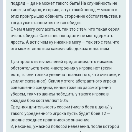
подряд — да не может такого быть! На случайность не
тянет, и обидно, и горько, а тут такой повод — можно в
этих проигрышах обвинить сторонние обстоятельства, и
тогда уже становится не так обидно.
С чем я могу согласиться, так это с тем, что такая серия
очень обидна. Сам в нее попадал и не мог сдержать
ярость. А вот с чем ну никак не могу — так это с тем, что
это может являться каким-либо доказательством.
Для простоты вычислений представим, что никаких
обстоятельств типа «настроения у игрока нет (если
есть, то они только увеличат шансы того, что считаем, и
усилят сказанное). Скилл у этого абстрактного игрока
совершенно средний, ничьи тоже из рассмотрения
уберем, так что шансы победить у такого игрока в
каждом бою составляют 50%.
Средняя длительность сессии (число боев в день) у
такого усредненного игрока пусть будет боев 12 —
вполне среднее практическое значение.
И, наконец, ужасной полосой невезения, после которой