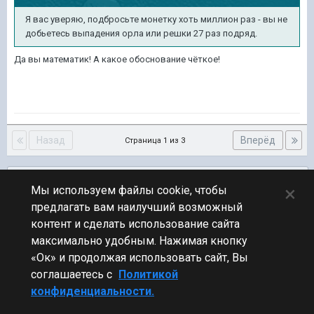
Я вас уверяю, подбросьте монетку хоть миллион раз - вы не
добьетесь выпадения орла или решки 27 раз подряд.
Да вы математик! А какое обоснование чёткое!
Назад
Вперёд
Страница 1 из 3
Подписчики
0
×
Мы используем файлы cookie, чтобы
предлагать вам наилучший возможный
ПЕРЕЙТИ К СПИСКУ ТЕМ
контент и сделать использование сайта
Флудилка
максимально удобным. Нажимая кнопку
«Ок» и продолжая использовать сайт, Вы
соглашаетесь с
Политикой
конфиденциальности.
Стиль