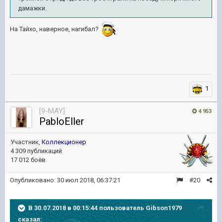
дамажки.
На Тайхо, наверное, нагибал?
1
[9-MAY]
4 953
PabloEller
Участник,
Коллекционер
4 309 публикаций
17 012 боёв
Опубликовано:
30 июл 2018, 06:37:21
#20
В 30.07.2018 в 00:15:44 пользователь
Gibson1979
сказал: