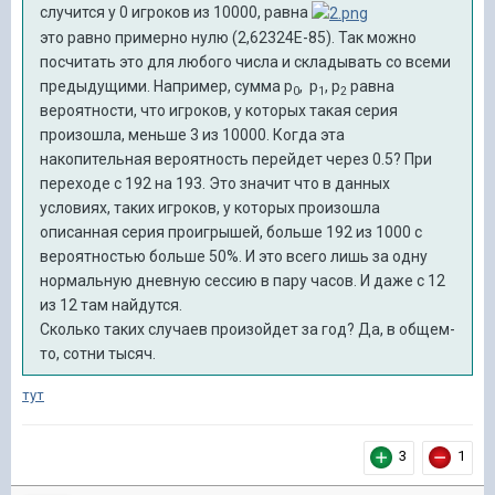
случится у 0 игроков из 10000, равна
это равно примерно нулю (2,62324E-85). Так можно
посчитать это для любого числа и складывать со всеми
предыдущими. Например, сумма p
, p
, p
равна
0
1
2
вероятности, что игроков, у которых такая серия
произошла, меньше 3 из 10000. Когда эта
накопительная вероятность перейдет через 0.5? При
переходе с 192 на 193. Это значит что в данных
условиях, таких игроков, у которых произошла
описанная серия проигрышей, больше 192 из 1000 с
вероятностью больше 50%. И это всего лишь за одну
нормальную дневную сессию в пару часов. И даже с 12
из 12 там найдутся.
Сколько таких случаев произойдет за год? Да, в общем-
то, сотни тысяч.
тут
3
1