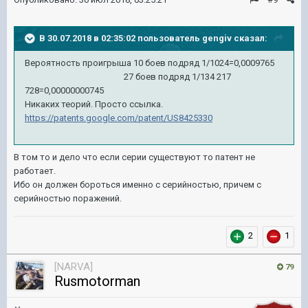
В 30.07.2018 в 02:35:02 пользователь
gengiv
сказал:
Вероятность проигрыша 10 боев подряд 1/1024=0,0009765
27 боев подряд 1/134 217
728=0,00000000745
Никаких теорий. Просто ссылка.
https://patents.google.com/patent/US8425330
В том то и дело что если серии существуют то патент не
работает.
Ибо он должен бороться именно с серийностью, причем с
серийностью поражений.
2
1
[NARVA]
79
Rusmotorman