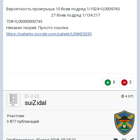
Вероятность проигрыша 10 боев подряд 1/1024=0,0009765
27 боев подряд 1/134 217
728=0,00000000745
Никаких теорий. Просто ссылка.
https://patents.google.com/patent/US8425330
3
2
[D-2-D]
4 071
suiZidal
Участник
3 877 публикаций
Опубликовано:
30 июл 2018, 03:25:21
#9