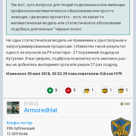
Так вот, суть вопроса для людей подкованных или имеющих
профильное математическое образование или просто
знающих, где можно прочитать - есть ли какая-то
математическая модель или статистическое обоснование
подобных длительных "чёрных полос .
Ни одна статистическая модель не применима к рукотворным и
запрограммированным процессам:-) Известен такой результат
одного из игроков на РУ-кластере - 27 поражений подряд на
Кутузове. Я вас уверяю, подбросьте монетку хоть миллион раз -
вы не добьетесь выпадения орла или решки 27 раз подряд.
Изменено
30 июл 2018, 03:52:29
пользователем Gibson1979
9
5
1
1
1
[YOKO]
340
ArmoredHat
Альфа-тестер
396 публикаций
12 039 боёв