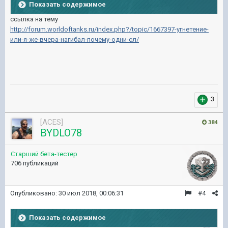
Показать содержимое
ссылка на тему
http://forum.worldoftanks.ru/index.php?/topic/1667397-угнетение-
или-я-же-вчера-нагибал-почему-одни-сл/
3
[ACES]
384
BYDLO78
Старший бета-тестер
706 публикаций
Опубликовано:
30 июл 2018, 00:06:31
#4
Показать содержимое