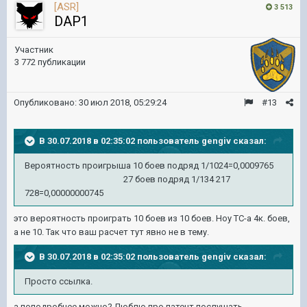
[ASR]
3 513
DAP1
Участник
3 772 публикации
Опубликовано:
30 июл 2018, 05:29:24
#13
В 30.07.2018 в 02:35:02 пользователь
gengiv
сказал:
Вероятность проигрыша 10 боев подряд 1/1024=0,0009765
27 боев подряд 1/134 217
728=0,00000000745
это вероятность проиграть 10 боев из 10 боев. Ноу ТС-а 4к. боев,
а не 10. Так что ваш расчет тут явно не в тему.
В 30.07.2018 в 02:35:02 пользователь
gengiv
сказал:
Просто ссылка.
а поподробнее можно? Люблю про патент послушать..