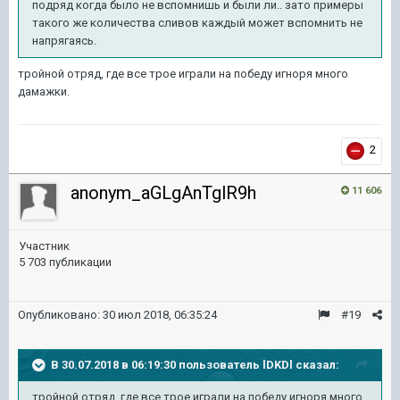
подряд когда было не вспомнишь и были ли.. зато примеры
такого же количества сливов каждый может вспомнить не
напрягаясь.
тройной отряд, где все трое играли на победу игноря много
дамажки.
2
anonym_aGLgAnTglR9h
11 606
Участник
5 703 публикации
Опубликовано:
30 июл 2018, 06:35:24
#19
В 30.07.2018 в 06:19:30 пользователь
lDKDl
сказал:
тройной отряд, где все трое играли на победу игноря много