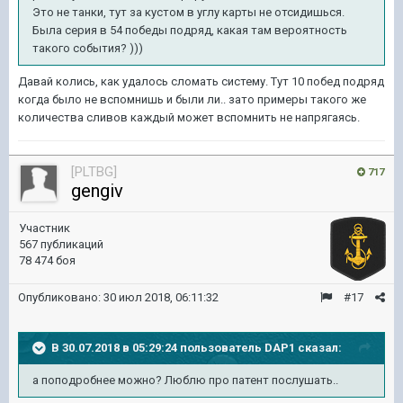
Это не танки, тут за кустом в углу карты не отсидишься.
Была серия в 54 победы подряд, какая там вероятность
такого события? )))
Давай колись, как удалось сломать систему. Тут 10 побед подряд
когда было не вспомнишь и были ли.. зато примеры такого же
количества сливов каждый может вспомнить не напрягаясь.
[PLTBG]
717
gengiv
Участник
567 публикаций
78 474 боя
Опубликовано:
30 июл 2018, 06:11:32
#17
В 30.07.2018 в 05:29:24 пользователь
DAP1
сказал:
а поподробнее можно? Люблю про патент послушать..