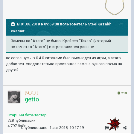
В 01.08.2018 в 09:59:38 пользователь
SteelKazakh
сказал:
Замены на "Атаго" не было. Крейсер "Такао" (который
потом стал "Атаго") в игре появился раньше.
не соглашусь. в 0.4.0 китаками был вывыеден из игры, а атаго
добавлен. следовательно произошла замена одного према на
другой.
[M_O_L]
218
getto
Старший бета-тестер
728 публикаций
4 797 боёв
Опубликовано:
1 авг 2018, 10:17:19
#20