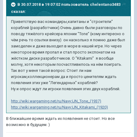
В 30.07.2018 в 19:07:02 пользователь
chelentano3483
сказал:
Приветствую вас командиры,капитаны и "строители"
кораблей (разработчики).Очень давно были разговоры по
поводу тяжёлого крейсера японии "Tone" (кому интересно о
чём речь то ссылки внизу) он насколько я помню даже был
замоделен и даже выходил в море в нашей игре. Но через
некоторое время пропал и стал просто экспонатом на
жёстком диске разработчиков. О "Kitakami" я вообще
молчу, хотя некоторым посчастливилось на нём поиграть.
Так вот у меня такой вопрос: Стоит ли нам
игрокам,коллекционерам да и просто ценителям ждать
появления этих уже "Легендарных" кораблей?
Ну и опрос ждут ли игроки появления этих двух кораблей.
http://wiki.wargaming.net/ru/Navy:IJN_Tone_(1937)
http://wiki.wargaming.net/ru/Navy:IJN_Kitakami_(1920)
В ближайшее время ждать их появления не стоит. Но все
возможно в будущем. )