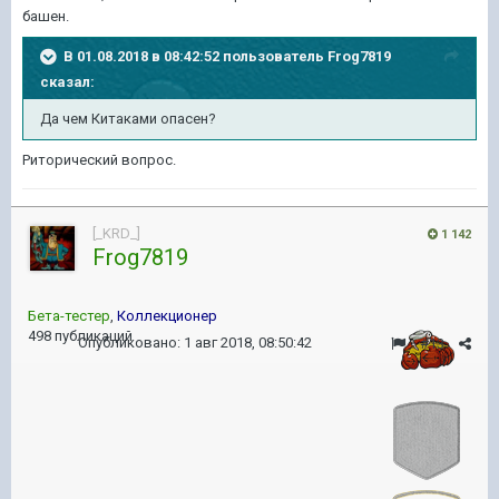
башен.
В 01.08.2018 в 08:42:52 пользователь
Frog7819
сказал:
Да чем Китаками опасен?
Риторический вопрос.
[_KRD_]
1 142
Frog7819
Бета-тестер
,
Коллекционер
498 публикаций
Опубликовано:
1 авг 2018, 08:50:42
#13