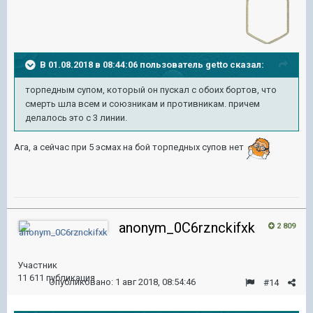
В 01.08.2018 в 08:44:06 пользователь
getto
сказал:
торпедным супом, который он пускал с обоих бортов, что
смерть шла всем и союзникам и противникам. причем
делалось это с 3 линии.
Ага, а сейчас при 5 эсмах на бой торпедных супов нет
anonym_0C6rznckifxk
2 809
Участник
11 611 публикация
Опубликовано:
1 авг 2018, 08:54:46
#14