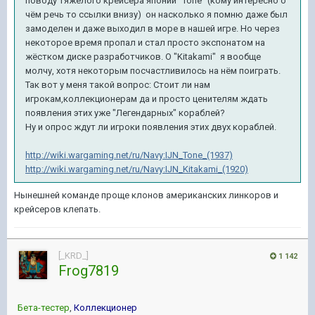
поводу тяжёлого крейсера японии "Tone" (кому интересно о
чём речь то ссылки внизу) он насколько я помню даже был
замоделен и даже выходил в море в нашей игре. Но через
некоторое время пропал и стал просто экспонатом на
жёстком диске разработчиков. О "Kitakami" я вообще
молчу, хотя некоторым посчастливилось на нём поиграть.
Так вот у меня такой вопрос: Стоит ли нам
игрокам,коллекционерам да и просто ценителям ждать
появления этих уже "Легендарных" кораблей?
Ну и опрос ждут ли игроки появления этих двух кораблей.
http://wiki.wargaming.net/ru/Navy:IJN_Tone_(1937)
http://wiki.wargaming.net/ru/Navy:IJN_Kitakami_(1920)
Нынешней команде проще клонов американских линкоров и
крейсеров клепать.
[_KRD_]
1 142
Frog7819
Бета-тестер
,
Коллекционер