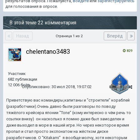
результатов опроса. Пожалуйста,
войдите
или
зарегистрируйтесь
для голосования в опросе.
В этой теме 22 комментария
Назад
Вперёд
Страница 1 из 2
chelentano3483
829
Участник
682 публикации
12 006 боёв
Опубликовано:
30 июл 2018, 19:07:02
#1
Приветствую вас командиры,капитаны и "строители" кораблей
(разработчики).Очень давно были разговоры по поводу
тяжёлого крейсера японии "Tone" (кому интересно о чём речь то
ссылки внизу) он насколько я помню даже был замоделен и
даже выходил в море в нашей игре. Но через некоторое время
пропал и стал просто экспонатом на жёстком диске
разработчиков. О "Kitakami" я вообще молчу, хотя некоторым