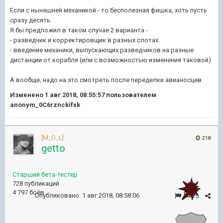
Если с нынешней механикой - то бесполезная фишка, хоть пусть
сразу десять.
Я бы предложил в таком случае 2 варианта -
- разведчик и корректировщик в разных слотах.
- введение механики, выпускающих разведчиков на разные
дистанции от корабля (или с возможностью изменения таковой)
А вообще, надо на это смотреть после переделки авианосцев.
Изменено
1 авг 2018, 08:55:57
пользователем
anonym_0C6rznckifxk
[M_O_L]
218
getto
Старший бета-тестер
728 публикаций
4 797 боёв
Опубликовано:
1 авг 2018, 08:58:06
#15