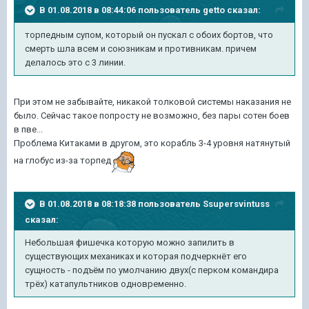
В 01.08.2018 в 08:44:06 пользователь
getto
сказал:
торпедным супом, который он пускал с обоих бортов, что
смерть шла всем и союзникам и противникам. причем
делалось это с 3 линии.
При этом не забывайте, никакой толковой системы наказания не
было. Сейчас такое попросту не возможно, без пары сотен боев
в пве...
Проблема Китаками в другом, это корабль 3-4 уровня натянутый
на глобус из-за торпед
В 01.08.2018 в 08:18:38 пользователь
Ssupersvintuss
сказал:
Небольшая фишечка которую можно запилить в
существующих механиках и которая подчеркнёт его
сущность - подъём по умолчанию двух(с перком командира
трёх) катапультников одновременно.