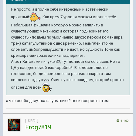
Не просто, а вполне себе интересный и эстетически
приятный
. Как прем 7 уровня скажем вполне себе.
Небольшая фишечка которую можно запилить в
существующих механиках и которая подчеркнёт его
сущность - подъём по умолчанию двух(с перком командира
трёх) катапультников одновременно. Геймплей это не
сломает, имбопреимуществ не даст, но сущность Тоне как
крейсера-авиаразведчика подчеркнёт.
А вот Китаками нинужен©, тут полностью согласен. Не то
ЦА у нас для подобных кораблей. В голосовалке не
голосовал, бо два совершенно разных аппарата там
свалены в одну кучу. Один нужен и ожидаем, второй просто
опасен для всех
.
а что особо дадут катапультники? весь вопрос в этом.
[_KRD_]
1 142
Frog7819