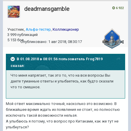
deadmansgamble
6 922
Участник,
Альфа-тестер
,
Коллекционер
3 999 публикаций
5 153 боя
Опубликовано:
1 авг 2018, 08:30:17
#8
В 01.08.2018 в 08:01:56 пользователь
Frog7819
сказал:
Что меня напрягает, так это то, что на все вопросы Вы
даете туманные ответы и улыбаетесь, как будто сказали
что то смешное.
Мой ответ максимально точный, насколько это возможно. В
ближайшее время ждать их появления не стоит, но полностью
исключать такой возможности нельзя.
А улыбаюсь я потому, что вопрос про Китаками, как же тут не
улыбнуться?