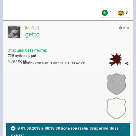
1
3
[M_O_L]
218
getto
Старший бета-тестер
728 публикаций
4 797 боёв
Опубликовано:
1 авг 2018, 08:42:26
#9
В 01.08.2018 в 08:18:38 пользователь
Ssupersvintuss
сказал: