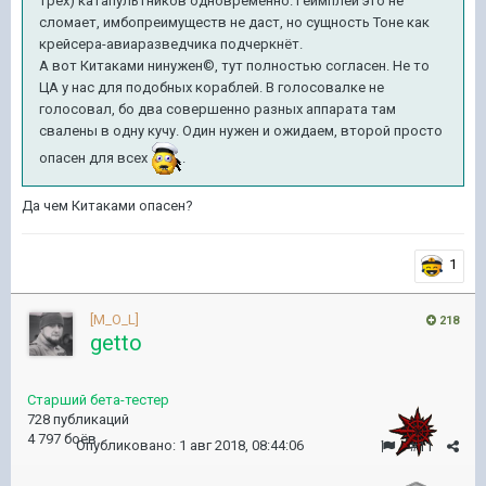
трёх) катапультников одновременно. Геймплей это не
сломает, имбопреимуществ не даст, но сущность Тоне как
крейсера-авиаразведчика подчеркнёт.
А вот Китаками нинужен©, тут полностью согласен. Не то
ЦА у нас для подобных кораблей. В голосовалке не
голосовал, бо два совершенно разных аппарата там
свалены в одну кучу. Один нужен и ожидаем, второй просто
опасен для всех
.
Да чем Китаками опасен?
1
[M_O_L]
218
getto
Старший бета-тестер
728 публикаций
4 797 боёв
Опубликовано:
1 авг 2018, 08:44:06
#11