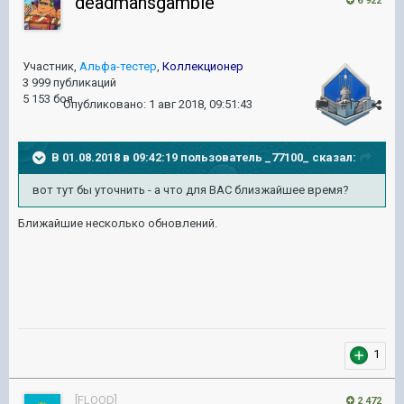
deadmansgamble
6 922
Участник,
Альфа-тестер
,
Коллекционер
3 999 публикаций
5 153 боя
Опубликовано:
1 авг 2018, 09:51:43
#17
В 01.08.2018 в 09:42:19 пользователь
_77100_
сказал:
вот тут бы уточнить - а что для ВАС близжайшее время?
Ближайшие несколько обновлений.
1
[FLOOD]
2 472