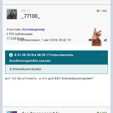
[MILL]
1 355
_77100_
Участник,
Коллекционер
2 972 публикации
17 228 боёв
Опубликовано:
1 авг 2018, 09:42:19
#16
В 01.08.2018 в 08:30:17 пользователь
deadmansgamble
сказал:
В ближайшее время
вот тут бы уточнить - а что для ВАС близжайшее время?