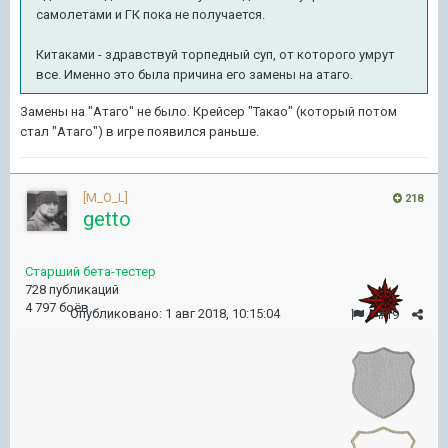
самолетами и ГК пока не получается.
Китаками - здравствуй торпедный суп, от которого умрут
все. Именно это была причина его замены на атаго.
Замены на "Атаго" не было. Крейсер "Такао" (который потом
стал "Атаго") в игре появился раньше.
[M_O_L]
218
getto
Старший бета-тестер
728 публикаций
4 797 боёв
Опубликовано:
1 авг 2018, 10:15:04
#19