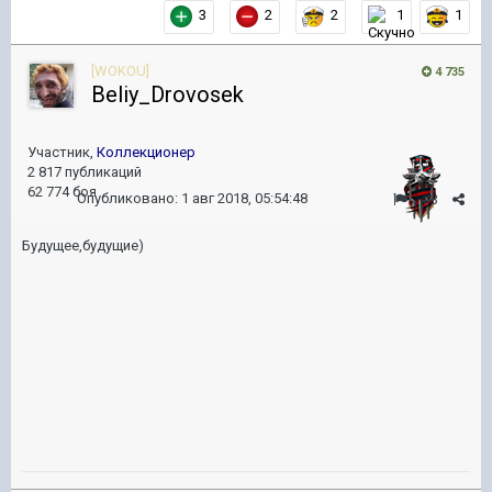
3
2
2
1
1
[WOKOU]
4 735
Beliy_Drovosek
Участник,
Коллекционер
2 817 публикаций
62 774 боя
Опубликовано:
1 авг 2018, 05:54:48
#3
Будущее,будущие)