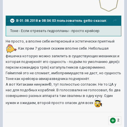
В 01.08.2018 в 08:04:03 пользователь
getto
сказал:
Тоне - Если отрезать гидропланы - просто крейсер
Не просто, а вполне себе интересный и эстетически приятный
. Как прем 7 уровня скажем вполне себе. Небольшая
фишечка которую можно запилить в существующих механиках и
которая подчеркнёт его сущность - подъём по умолчанию двух(с
перком командира трёх) катапультников одновременно.
Геймплей это не сломает, имбопреимуществ не даст, но сущность
Тоне как крейсера-авиаразведчика подчеркнёт.
А вот Китаками нинужен©, тут полностью согласен. Не то ЦА у
нас для подобных кораблей. В голосовалке не голосовал, бо два
совершенно разных аппарата там свалены в одну кучу. Один
нужен и ожидаем, второй просто опасен для всех
.
2