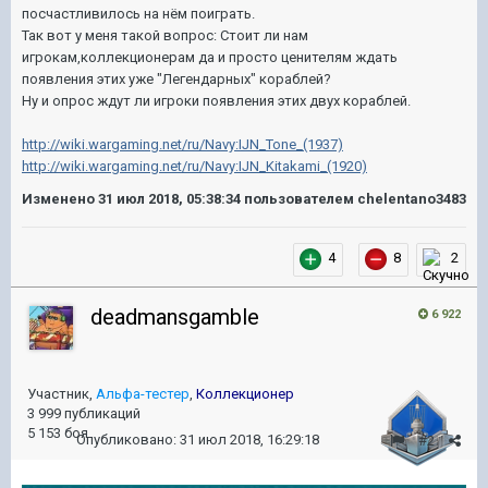
посчастливилось на нём поиграть.
Так вот у меня такой вопрос: Стоит ли нам
игрокам,коллекционерам да и просто ценителям ждать
появления этих уже "Легендарных" кораблей?
Ну и опрос ждут ли игроки появления этих двух кораблей.
http://wiki.wargaming.net/ru/Navy:IJN_Tone_(1937)
http://wiki.wargaming.net/ru/Navy:IJN_Kitakami_(1920)
Изменено
31 июл 2018, 05:38:34
пользователем chelentano3483
4
8
2
deadmansgamble
6 922
Участник,
Альфа-тестер
,
Коллекционер
3 999 публикаций
5 153 боя
Опубликовано:
31 июл 2018, 16:29:18
#2