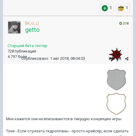
1
1
[M_O_L]
218
getto
Старший бета-тестер
728 публикаций
4 797 боёв
Опубликовано:
1 авг 2018, 08:04:03
#6
Мне кажется они не вписываются в текущую концепцию игры.
Тоне - Если отрезать гидропланы - просто крейсер, если сделать