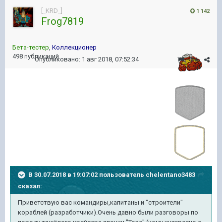
[_KRD_]
1 142
Frog7819
Бета-тестер
,
Коллекционер
498 публикаций
Опубликовано:
1 авг 2018, 07:52:34
#4
В 30.07.2018 в 19:07:02 пользователь
chelentano3483
сказал:
Приветствую вас командиры,капитаны и "строители"
кораблей (разработчики).Очень давно были разговоры по