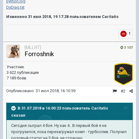
python.log
DxDiag.txt
Изменено
31 июл 2018, 19:17:28
пользователем Caritatis
1
[MLLRT]
3 107
Forroshnik
Участник
3 622 публикации
7 189 боёв
Опубликовано:
31 июл 2018, 16:10:59
#2
В 31.07.2018 в 16:00:23 пользователь
Caritatis
сказал:
Сегодня сыграл 4 боя. Ну как 4.. В первый бой я не
прогрузился, пока перезагружал комп - турбослив. Получил
розовый статус на 3 боя, не страшно.