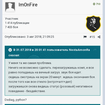
ImOnFire
710
Участник
1 414 публикации
7 403 боя
Опубликовано:
3 авг 2018, 21:09:25
#15
В 31.07.2018 в 20:01:41 пользователь
NestaAmonRa
сказал:
У меня та же самая проблема.
Ничего не возможно сделать. перезагружаешь комп, и все
равно попадаешь на вечный загруз. звук боя идет.
сидишь смотришь на экран 20 минут. ждешь окончания боя.
после того как все стихло (кнтрл+алт+дел)
загружаешся снова видишь статус (розовый) негативное
поведение - бездействие.
Dxdiag, python?