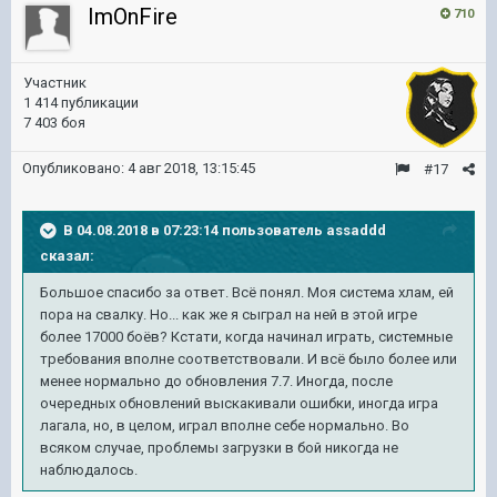
ImOnFire
710
Участник
1 414 публикации
7 403 боя
Опубликовано:
4 авг 2018, 13:15:45
#17
В 04.08.2018 в 07:23:14 пользователь
assaddd
сказал:
Большое спасибо за ответ. Всё понял. Моя система хлам, ей
пора на свалку. Но... как же я сыграл на ней в этой игре
более 17000 боёв? Кстати, когда начинал играть, системные
требования вполне соответствовали. И всё было более или
менее нормально до обновления 7.7. Иногда, после
очередных обновлений выскакивали ошибки, иногда игра
лагала, но, в целом, играл вполне себе нормально. Во
всяком случае, проблемы загрузки в бой никогда не
наблюдалось.