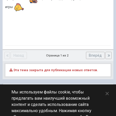
игры
Назад
Вперёд
Страница 1 из 2
Эта тема закрыта для публикации новых ответов.
Подписчики
0
×
Мы используем файлы cookie, чтобы
предлагать вам наилучший возможный
ПЕРЕЙТИ К СПИСКУ ТЕМ
контент и сделать использование сайта
Технические вопросы
максимально удобным. Нажимая кнопку