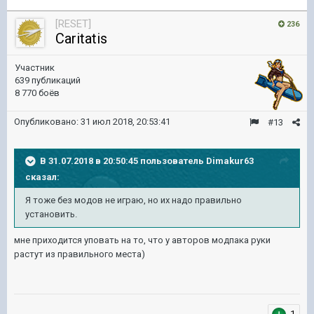
[RESET]
236
Caritatis
Участник
639 публикаций
8 770 боёв
Опубликовано:
31 июл 2018, 20:53:41
#13
В 31.07.2018 в 20:50:45 пользователь
Dimakur63
сказал:
Я тоже без модов не играю, но их надо правильно
установить.
мне приходится уповать на то, что у авторов модпака руки
растут из правильного места)
1