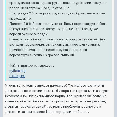
прогрузился, пока перезагружал комп - турбослив. Получил
розовый статус на 3 боя, не страшно.
Следующие 2 боя загрузился, все ок, как буд-то ничего и не
происходило.
Далее в 4-й бой опять не пускает. Висит экран загрузки боя
(с крутящейся фигней вокруг якоря), не работает даже
переключение вкладок.
Прежде такое бывало, помогало перезагрузить клиент (но
вкладки переключались, так ситуация несколько иная).
Сейчас не помогает ни перезагрузка клиента, ни
перезагрузка компа. Вчера все было ОК.
Файлы прикрепил, вроде те
python.log
DxDiag.txt
Уточните , клиент зависает намертво? Т.е. колесо крутится и
дождаться пока появится хотя бы экран авторизации в аккаунт
невозможно? Тут очень много вариантов- кривое обновление
клиента( обычно бывает если пропустить пару-тройку патчей,
лечится переустановкой) , сетевые проблемы, возможно и
дефект в вашем железе. Надо определить область.