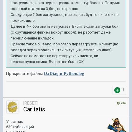
прогрузился, пока перезагружал комп - турбослив. Получил
розовый статус на 3 боя, не страшно.
Следующие 2 боя загрузился, все ок, как буд-то ничего и не
происходило.
Далее в 4-й бой опять не пускает. Висит экран загрузки боя
(с крутящейся фигней вокруг якоря), не работает даже
переключение вкладок.
Прежде такое бывало, помогало перезагрузить клиент (но
вкладки переключались, так ситуация несколько иная).
Сейчас не помогает ни перезагрузка клиента, ни
перезагрузка компа. Вчера все было ОК.
Прикрепите файлы
DxDiag и Python.log
1
[RESET]
236
Caritatis
Участник
639 публикаций