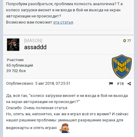
Попробуем разобраться, проблема полность аналогична? Т.е.
колесо загрузки виснет и ни входа в бой ни выхода на экран
авторизации не происходит?
Возможно вам поможет
эта статья
.
[MASON]
77
assaddd
Участник
65 публикаций
39 702 боя
Опубликовано:
5 авг 2018, 07:25:51
#18
Да, всё так, "колесо загрузки виснет и ни входа в бой ни выхода
на экран авторизации не происходит?"
Спасибо. Очень полезная статья.
Но, опять же, непонятно, как же я играл всё это время? И сейчас
нашел решение проблемы: уменьшил разрешение экрана для
видеокарты и опять играю