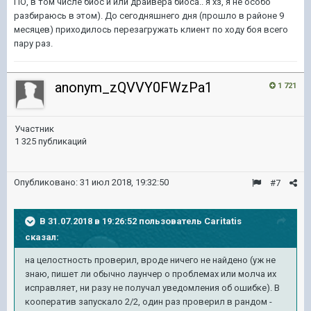
ПО, в том числе биос и или драйвера биоса.. я хз, я не особо
разбираюсь в этом). До сегодняшнего дня (прошло в районе 9
месяцев) приходилось перезагружать клиент по ходу боя всего
пару раз.
anonym_zQVVY0FWzPa1
1 721
Участник
1 325 публикаций
Опубликовано:
31 июл 2018, 19:32:50
#7
В 31.07.2018 в 19:26:52 пользователь
Caritatis
сказал:
на целостность проверил, вроде ничего не найдено (уж не
знаю, пишет ли обычно лаунчер о проблемах или молча их
исправляет, ни разу не получал уведомления об ошибке). В
кооператив запускало 2/2, один раз проверил в рандом -