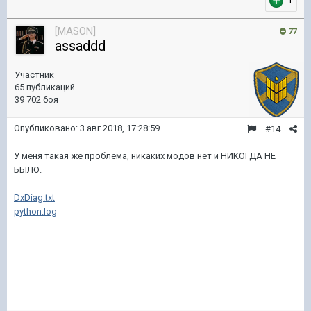
[MASON]
77
assaddd
Участник
65 публикаций
39 702 боя
Опубликовано:
3 авг 2018, 17:28:59
#14
У меня такая же проблема, никаких модов нет и НИКОГДА НЕ
БЫЛО.
DxDiag.txt
python.log