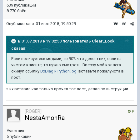
639 публикаций
8 770 боёв
Опубликовано:
31 июл 2018, 19:50:29
#8
В 31.07.2018 в 19:32:50 пользователь
Clear_Look
сказал:
Если пользуетесь модами, то 90% что дело в них, если на
чистом клиенте, то нужно смотреть. Вверху мой коллега
скинул ссылку
DxDiag и Python.log
вставьте пожалуйста в
пост.
я их вставил как только прочел тот пост, делал по инструкции
[ROGER]
9
NestaAmonRa
Участник
5 публикаций