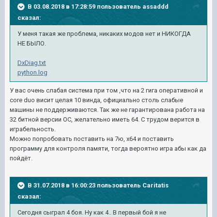
В 03.08.2018 в 17:28:59 пользователь
assaddd
сказал:
У меня такая же проблема, никаких модов нет и НИКОГДА
НЕ БЫЛО.
DxDiag.txt
python.log
У вас очень слабая система при том ,что на 2 гига оперативной и
core duo висит целая 10 винда, официально столь слабые
машины не поддерживаются. Так же не гарантирована работа на
32 битной версии ОС, желательно иметь 64. С трудом верится в
играбельность.
Можно попробовать поставить на 7ю, х64 и поставить
программу для контроля памяти, тогда вероятно игра абы как да
пойдёт.
В 31.07.2018 в 16:00:23 пользователь
Caritatis
сказал:
Сегодня сыграл 4 боя. Ну как 4.. В первый бой я не