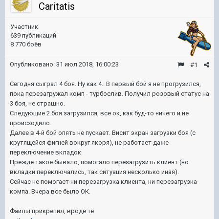
Caritatis
Участник
639 публикаций
8 770 боёв
Опубликовано:
31 июл 2018, 16:00:23
#1
Сегодня сыграл 4 боя. Ну как 4.. В первый бой я не прогрузился,
пока перезагружал комп - турбослив. Получил розовый статус на
3 боя, не страшно.
Следующие 2 боя загрузился, все ок, как буд-то ничего и не
происходило.
Далее в 4-й бой опять не пускает. Висит экран загрузки боя (с
крутящейся фигней вокруг якоря), не работает даже
переключение вкладок.
Прежде такое бывало, помогало перезагрузить клиент (но
вкладки переключались, так ситуация несколько иная).
Сейчас не помогает ни перезагрузка клиента, ни перезагрузка
компа. Вчера все было ОК.
Файлы прикрепил, вроде те