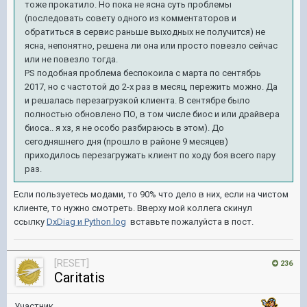
тоже прокатило. Но пока не ясна суть проблемы
(последовать совету одного из комментаторов и
обратиться в сервис раньше выходных не получится) не
ясна, непонятно, решена ли она или просто повезло сейчас
или не повезло тогда.
PS подобная проблема беспокоила с марта по сентябрь
2017, но с частотой до 2-х раз в месяц, пережить можно. Да
и решалась перезагрузкой клиента. В сентябре было
полностью обновлено ПО, в том числе биос и или драйвера
биоса.. я хз, я не особо разбираюсь в этом). До
сегодняшнего дня (прошло в районе 9 месяцев)
приходилось перезагружать клиент по ходу боя всего пару
раз.
Если пользуетесь модами, то 90% что дело в них, если на чистом
клиенте, то нужно смотреть. Вверху мой коллега скинул
ссылку
DxDiag и Python.log
вставьте пожалуйста в пост.
[RESET]
236
Caritatis
Участник