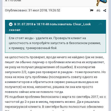
8 770 боёв
Опубликовано:
31 июл 2018, 19:26:52
#6
В 31.07.2018 в 18:19:48 пользователь
Clear_Look
сказал:
Ели стоят моды - удалите их. Проверьте клиент на
целостность и попробуйте запустить в безопасном режиме,
к примеру, тренировочный бой.
на целостность проверил, вроде ничего не найдено (уж не знаю,
пишет ли обычно лаунчер о проблемах или молча их исправляет,
ни разу не получал уведомления об ошибке). В кооператив
запускало 2/2, один раз проверил в рандом - тоже прокатило. Но
пока не ясна суть проблемы (последовать совету одного из
комментаторов и обратиться в сервис раньше выходных не
получится) не ясна, непонятно, решена ли она или просто
повезло сейчас или не повезло тогда.
PS подобная проблема беспокоила с марта по сентябрь 2017, но с
частотой до 2-х раз в месяц, пережить можно. Да и решалась
перезагрузкой клиента. В сентябре было полностью обновлено