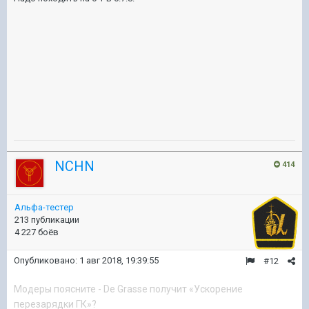
NCHN
414
Альфа-тестер
213 публикации
4 227 боёв
Опубликовано:
1 авг 2018, 19:39:55
#12
Модеры поясните - De Grasse получит «Ускорение
перезарядки ГК»?