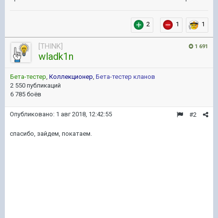
2
1
1
[THINK]
1 691
wladk1n
Бета-тестер
,
Коллекционер
,
Бета-тестер кланов
2 550 публикаций
6 785 боёв
Опубликовано:
1 авг 2018, 12:42:55
#2
спасибо, зайдем, покатаем.