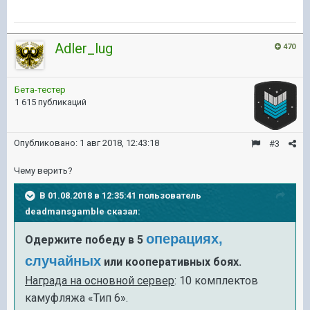
Adler_lug
470
Бета-тестер
1 615 публикаций
Опубликовано:
1 авг 2018, 12:43:18
#3
Чему верить?
В 01.08.2018 в 12:35:41 пользователь
deadmansgamble
сказал:
операциях,
Одержите победу в 5
случайных
или кооперативных боях.
Награда на основной сервер
: 10 комплектов
камуфляжа «Тип 6».