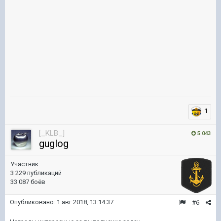
1
[_KLB_]
5 043
guglog
Участник
3 229 публикаций
33 087 боёв
Опубликовано:
1 авг 2018, 13:14:37
#6