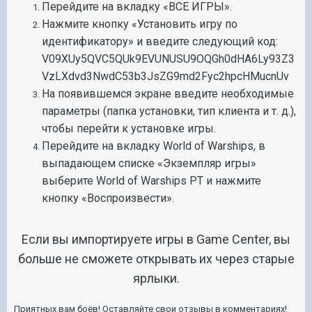
Перейдите на вкладку «ВСЕ ИГРЫ».
Нажмите кнопку «Установить игру по
идентификатору» и введите следующий код:
V09XUy5QVC5QUk9EVUNUSU9OQGh0dHA6Ly93Z3
VzLXdvd3NwdC53b3JsZG9md2Fyc2hpcHMucnUv
На появившемся экране введите необходимые
параметры (папка установки, тип клиента и т. д.),
чтобы перейти к установке игры.
Перейдите на вкладку World of Warships, в
выпадающем списке «Экземпляр игры»
выберите World of Warships PT и нажмите
кнопку «Воспроизвести».
Если вы импортируете игры в Game Center, вы
больше не сможете открывать их через старые
ярлыки.
Приятных вам боёв! Оставляйте свои отзывы в комментариях!