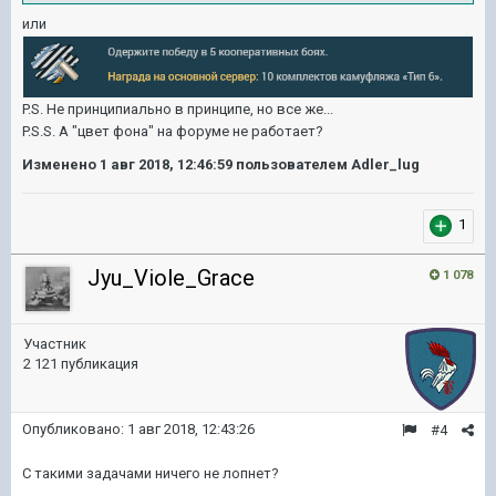
или
P.S. Не принципиально в принципе, но все же...
P.S.S. А "
цвет фона
" на форуме не работает?
Изменено
1 авг 2018, 12:46:59
пользователем Adler_lug
1
Jyu_Viole_Grace
1 078
Участник
2 121 публикация
Опубликовано:
1 авг 2018, 12:43:26
#4
С такими задачами ничего не лопнет?