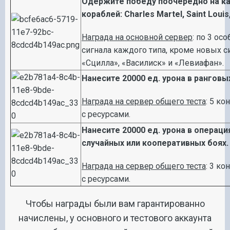
Одержите победу поочередно на к
кораблей: Charles Martel, Saint Louis,
Награда на основной сервер
: по 3 ос
сигнала каждого типа, кроме новых с
«Сцилла», «Василиск» и «Левиафан».
Нанесите 20000 ед. урона в ранговы
Награда на сервер общего теста
: 5 ко
с ресурсами.
Нанесите 20000 ед. урона в операци
случайных или кооперативных боях.
Награда на сервер общего теста
: 3 ко
с ресурсами.
Чтобы награды были вам гарантированно
начислены, у основного и тестового аккаунта