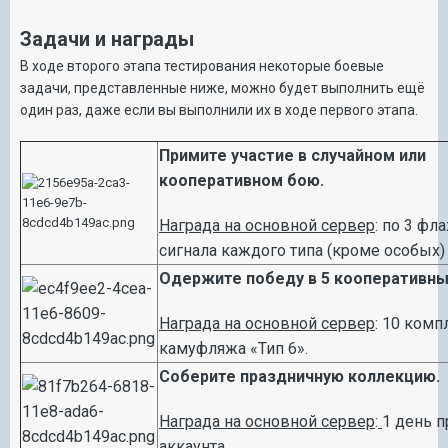
Задачи и награды
В ходе второго этапа тестирования некоторые боевые
задачи, представленные ниже, можно будет выполнить ещё
один раз, даже если вы выполнили их в ходе первого этапа.
Примите участие в случайном или
кооперативном бою.
Награда на основной сервер
: по 3 ф
сигнала каждого типа (кроме особых)
Одержите победу в 5 кооперативны
Награда на основной сервер
: 10 комп
камуфляжа «Тип 6».
Соберите праздничную коллекцию.
Награда на основной сервер
:
1 день 
аккаунта.