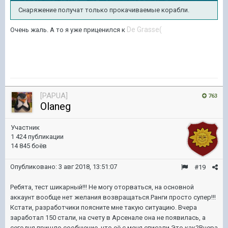
Снаряжение получат только прокачиваемые корабли.
De Grasse(
Очень жаль. А то я уже приценился к
[PAPUA]
763
Olaneg
Участник
1 424 публикации
14 845 боёв
Опубликовано:
3 авг 2018, 13:51:07
#19
Ребята, тест шикарный!!! Не могу оторваться, на основной
аккаунт вообще нет желания возвращаться.Ранги просто супер!!!
Кстати, разработчики поясните мне такую ситуацию. Вчера
заработал 150 стали, на счету в Арсенале она не появилась, а
сегодня пришло сообщение, что её с меня списали.Это как?Вчера