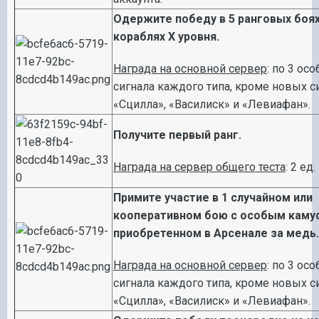
Одержите победу в 5 ранговых боях
кораблях X уровня.
Награда на основной сервер
: по 3 ос
сигнала каждого типа, кроме новых с
«Сцилла», «Василиск» и «Левиафан».
Получите первый ранг.
Награда на сервер общего теста
: 2 ед
Примите участие в 1 случайном или
кооперативном бою с особым кам
приобретенном в Арсенале за медь.
Награда на основной сервер
: по 3 ос
сигнала каждого типа, кроме новых с
«Сцилла», «Василиск» и «Левиафан».