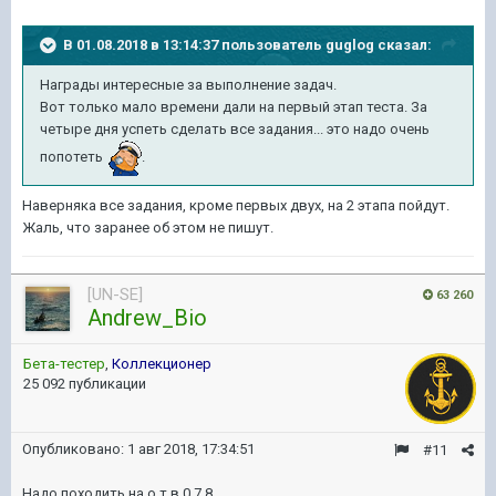
В 01.08.2018 в 13:14:37 пользователь
guglog
сказал:
Награды интересные за выполнение задач.
Вот только мало времени дали на первый этап теста. За
четыре дня успеть сделать все задания... это надо очень
попотеть
.
Наверняка все задания, кроме первых двух, на 2 этапа пойдут.
Жаль, что заранее об этом не пишут.
[UN-SE]
63 260
Andrew_Bio
Бета-тестер
,
Коллекционер
25 092 публикации
Опубликовано:
1 авг 2018, 17:34:51
#11
Надо походить на о т в 0.7.8.