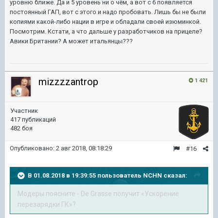
уровню ближе. Да и 5 уровень ни о чём, а вот с 6 появляется
постоянный ГАП, вот с этого и надо пробовать. Лишь бы не были
копиями какой-либо нации в игре и обладали своей изюминкой.
Посмотрим. Кстати, а что дальше у разработчиков на прицеле?
Авики Британии? А может итальянцы???
mizzzzantrop
1 421
Участник
417 публикаций
482 боя
Опубликовано:
2 авг 2018, 08:18:29
#16
В 01.08.2018 в 19:39:55 пользователь
NCHN
сказал:
Модеры поясните - De Grasse получит «Ускорение
перезарядки ГК»?