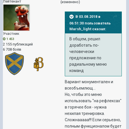
Лейтенант
(изменено)
В 03.08.2018 в
06:51:30 пользователь
Marsh_light
сказал:
Участник
В общем, решил
1 453
2 155 публикаций
доработать по-
6 708 боёв
человечески
предложение по
радиальному меню
команд
Вариант монументален и
всеобъемлющ...
Но, чтобы это меню
использовать "на рефлексах"
в горячее боя - нужна
нехилая тренировка.
Сложнааааа!!! Если серьезно,
полным функционалом будет