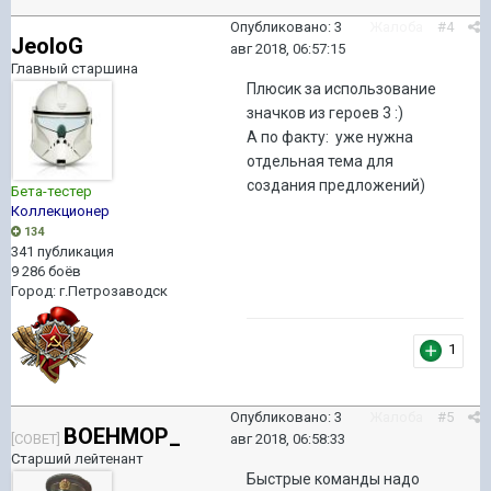
Опубликовано:
3
Жалоба
#4
JeoloG
авг 2018, 06:57:15
Главный старшина
Плюсик за использование
значков из героев 3 :)
А по факту: уже нужна
отдельная тема для
создания предложений)
Бета-тестер
Коллекционер
134
341 публикация
9 286 боёв
Город
:
г.Петрозаводск
1
Опубликовано:
3
Жалоба
#5
BOEHMOP_
[COBET]
авг 2018, 06:58:33
Старший лейтенант
Быстрые команды надо