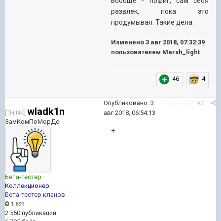
вообще - пофиг, сам себя
развлек, пока это
продумывал. Такие дела.
Изменено
3 авг 2018, 07:32:39
пользователем Marsh_light
46
4
Опубликовано:
3
Жалоба
#2
wladk1n
[THINK]
авг 2018, 06:54:13
ЗамКомПоМорДе
+
Бета-тестер
Коллекционер
Бета-тестер кланов
1 691
2 550 публикаций