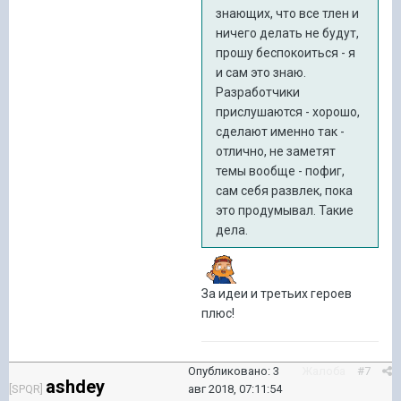
знающих, что все тлен и
ничего делать не будут,
прошу беспокоиться - я
и сам это знаю.
Разработчики
прислушаются - хорошо,
сделают именно так -
отлично, не заметят
темы вообще - пофиг,
сам себя развлек, пока
это продумывал. Такие
дела.
За идеи и третьих героев
плюс!
Опубликовано:
3
Жалоба
#7
ashdey
[SPQR]
авг 2018, 07:11:54