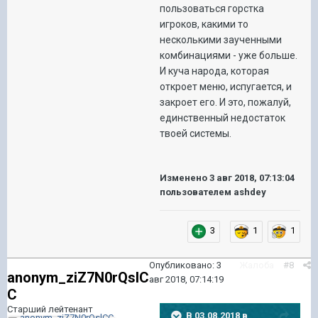
пользоваться горстка
игроков, какими то
несколькими заученными
комбинациями - уже больше.
И куча народа, которая
откроет меню, испугается, и
закроет его. И это, пожалуй,
единственный недостаток
твоей системы.
Изменено
3 авг 2018, 07:13:04
пользователем ashdey
3
1
1
Опубликовано:
3
Жалоба
#8
anonym_ziZ7N0rQslC
авг 2018, 07:14:19
C
Старший лейтенант
В 03.08.2018 в