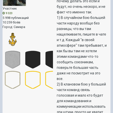
почему делать это если и
будут, но очень нескоро, и не
Участник
факт что именно так.
9 323
1) В случайном бою большей
5 998 публикаций
10 259 боёв
части народу вообще без
Город
:
Самара
разницы, что вы там
нащелкиваете, пишете в чате
и т.д. Каждый "в своей
атмосфере" там пребывает, и
как бы вы там не хотели
этими командами что-то
сообщить союзникам,
поверьте большая часть
даже не посмотрит на это
все.
2) В клановом бою у большей
части команд связь
голосовая и мало кто будет
для командования и
коммуникации использовать
эти штуки, просто не хватит