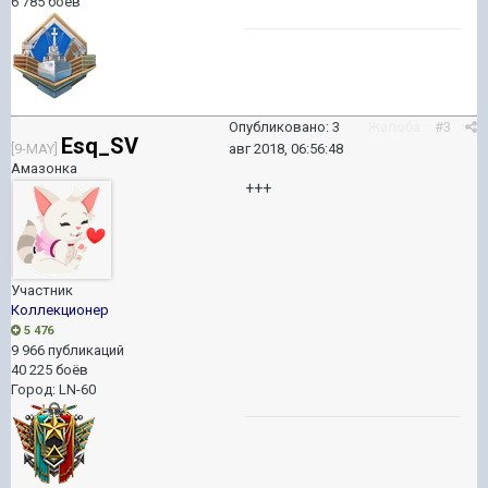
6 785 боёв
Опубликовано:
3
Жалоба
#3
Esq_SV
[9-MAY]
авг 2018, 06:56:48
Амазонка
+++
Участник
Коллекционер
5 476
9 966 публикаций
40 225 боёв
Город
:
LN-60