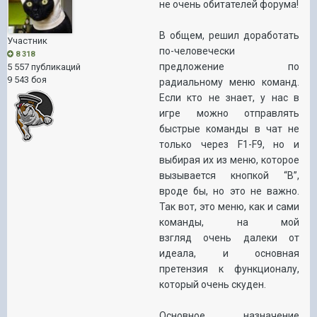
не очень обитателей форума!
В общем, решил доработать
Участник
по-человечески
8 318
предложение по
5 557 публикаций
9 543 боя
радиальному меню команд.
Если кто не знает, у нас в
игре можно отправлять
быстрые команды в чат не
только через
F
1-
F
9, но и
выбирая их из меню, которое
вызывается кнопкой “
B
”,
вроде бы, но это не важно.
Так вот, это меню, как и сами
команды, на мой
взгляд очень далеки от
идеала, и основная
претензия к функционалу,
который очень скуден.
Основное назначение