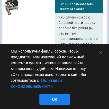
07:18:57 пользователь
Dantist63
сказал:
1) В случайном бою
большей части народу
вообще без разницы,
что вы там
нащелкиваете, пишете в
чате и т.д. Каждый "в
своей атмосфере" там
×
Мы используем файлы cookie, чтобы
пребывает, и как бы вы
предлагать вам наилучший возможный
там не хотели этими
контент и сделать использование сайта
командами что-то
максимально удобным. Нажимая кнопку
сообщить союзникам,
«Ок» и продолжая использовать сайт, Вы
поверьте большая часть
соглашаетесь с
Политикой
даже не посмотрит на
конфиденциальности.
это все.
OK
Тут сложно спорить. Как бы
не прискорбно было