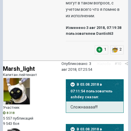
могут в таком вопросе, с
учетом всего что я помню в
их исполнении.
Изменено
3 авг 2018, 07:19:38
пользователем Dantist63
1
2
Опубликовано:
3
Жалоба
#10
Marsh_light
авг 2018, 07:25:54
Капитан-лейтенант
В 03.08.2018 в
07:11:54 пользователь
ashdey
сказал:
Сложнааааа!!!
Участник
8 318
5 557 публикаций
9 543 боя
В 03.08.2018 в