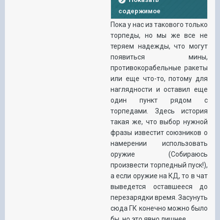
содержимое
Пока у нас из такового только
торпеды, но мы же все не
теряем надежды, что могут
появиться мины,
противокорабельные ракеты
или еще что-то, потому для
наглядности и оставил еще
один пункт рядом с
торпедами. Здесь история
такая же, что выбор нужной
фразы известит союзников о
намерении использовать
оружие (Собираюсь
произвести торпедный пуск!),
а если оружие на КД, то в чат
выведется оставшееся до
перезарядки время. Засунуть
сюда ГК конечно можно было
бы, но это явно лишнее.