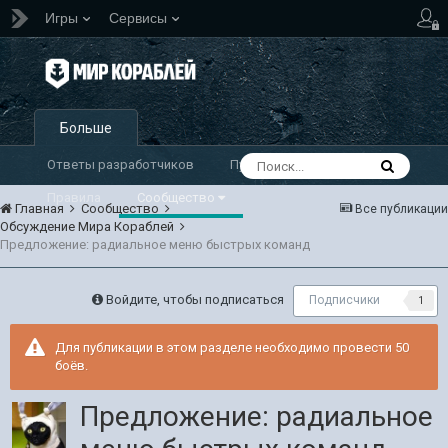
Игры
Сервисы
Больше
Ответы разработчиков
Публикации
Правила
Сообщество
Главная
Сообщество
Все публикации
Обсуждение Мира Кораблей
Предложение: радиальное меню быстрых команд
Войдите, чтобы подписаться
Подписчики
1
Для публикации в этом разделе необходимо провести 50
боёв.
Предложение: радиальное