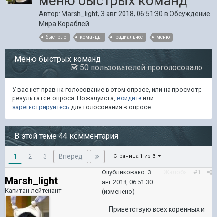
меню быстрых команд
Автор:
Marsh_light
,
3 авг 2018, 06:51:30
в
Обсуждение
Мира Кораблей
быстрые
команды
радиальное
меню
Меню быстрых команд
50 пользователей проголосовало
У вас нет прав на голосование в этом опросе, или на просмотр
результатов опроса. Пожалуйста,
войдите
или
зарегистрируйтесь
для голосования в опросе.
В этой теме 44 комментария
1
Вперёд
2
3
Страница 1 из 3
Опубликовано:
3
Жалоба
#1
Marsh_light
авг 2018, 06:51:30
Капитан-лейтенант
(изменено)
Приветствую всех коренных и