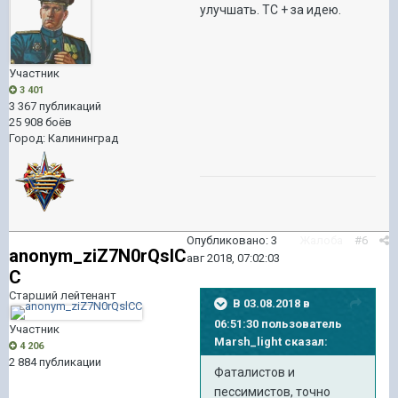
улучшать. ТС + за идею.
Участник
3 401
3 367 публикаций
25 908 боёв
Город
:
Калининград
Опубликовано:
3
Жалоба
#6
anonym_ziZ7N0rQslC
авг 2018, 07:02:03
C
Старший лейтенант
В 03.08.2018 в
06:51:30 пользователь
Участник
Marsh_light
сказал:
4 206
2 884 публикации
Фаталистов и
пессимистов, точно