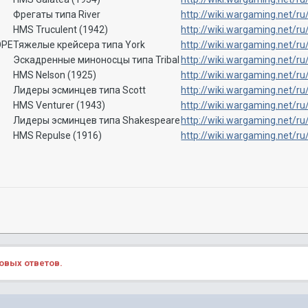
Фрегаты типа River
http://wiki.wargaming.net/
HMS Truculent (1942)
http://wiki.wargaming.net/r
OPE
Тяжелые крейсера типа York
http://wiki.wargaming.net
Эскадренные миноносцы типа Tribal
http://wiki.wargaming.net
HMS Nelson (1925)
http://wiki.wargaming.net/
Лидеры эсминцев типа Scott
http://wiki.wargaming.net
HMS Venturer (1943)
http://wiki.wargaming.net/
Лидеры эсминцев типа Shakespeare
http://wiki.wargaming.net
HMS Repulse (1916)
http://wiki.wargaming.net/
овых ответов.