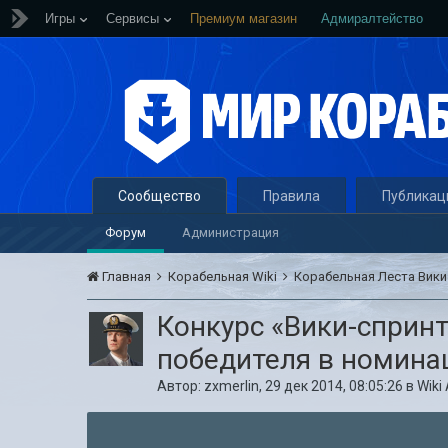
Игры
Сервисы
Премиум магазин
Адмиралтейство
Сообщество
Правила
Публикац
Форум
Администрация
Главная
Корабельная Wiki
Корабельная Леста Вик
Конкурс «Вики-спринт
победителя в номина
Автор:
zxmerlin
,
29 дек 2014, 08:05:26
в
Wiki