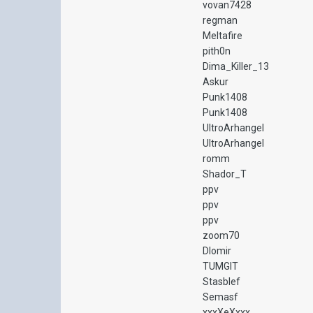
vovan7428
regman
Meltafire
pith0n
Dima_Killer_13
Askur
Punk1408
Punk1408
UltroArhangel
UltroArhangel
romm
Shador_T
ppv
ppv
ppv
zoom70
Dlomir
TUMGIT
Stasblef
Semasf
xxxXeXxxx