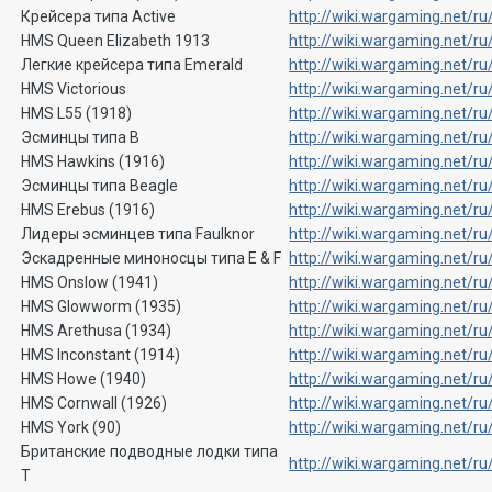
Крейсера типа Active
http://wiki.wargaming.net/
HMS Queen Elizabeth 1913
http://wiki.wargaming.net/
Легкие
крейсера типа Emerald
http://wiki.wargaming.net/ru
HMS Victorious
http://wiki.wargaming.net/r
HMS L55 (1918)
http://wiki.wargaming.net/
Эсминцы типа B
http://wiki.wargaming.net/
HMS Hawkins (1916)
http://wiki.wargaming.net/
Эсминцы типа Beagle
http://wiki.wargaming.net/
HMS Erebus (1916)
http://wiki.wargaming.net/
Лидеры эсминцев типа Faulknor
http://wiki.wargaming.net
Эскадренные миноносцы типа E & F
http://wiki.wargaming.net
HMS Onslow (1941)
http://wiki.wargaming.net/
HMS Glowworm (1935)
http://wiki.wargaming.net
HMS Arethusa (1934)
http://wiki.wargaming.net/
HMS Inconstant (1914)
http://wiki.wargaming.net/r
HMS
Howe (1940)
http://wiki.wargaming.net/ru
HMS Cornwall (1926)
http://wiki.wargaming.net/
HMS
York (90)
http://wiki.wargaming.net/ru
Британские подводные лодки типа
http://wiki.wargaming.net
T