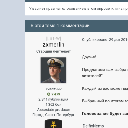
У вас нет прав на голосование в этом опросе, или на 
В этой теме 1 комментарий
[LST-W]
Опубликовано:
29 дек 2014
zxmerlin
Старший лейтенант
Друзья!
Предлагаем вам выбрат
читателей
".
Каждый из вас может вы
Участник
7 479
2 841 публикация
Выбранный по итогам г
1 362 боя
Associate producer
Голосование будет за
Город
:
Санкт-Петербург
DelfinNemo