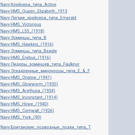
ru/Navy:Крейсера_типа_Active
ru/Navy:HMS_Queen_Elizabeth_1913
/Navy:
Легкие_
крейсера_типа_Emerald
u/Navy:HMS_Victorious
ru/Navy:HMS_L55_(1918)
ru/Navy:Эсминцы_типа_B
ru/Navy:HMS_Hawkins_(1916)
ru/Navy:Эсминцы_типа_Beagle
ru/Navy:HMS_Erebus_(1916)
/ru/Navy:Лидеры_эсминцев_типа_Faulknor
/ru/Navy:Эскадренные_миноносцы_типа_E_&_F
ru/Navy:HMS_Onslow_(1941)
/ru/Navy:HMS_Glowworm_(1935)
ru/Navy:HMS_Arethusa_(1934)
u/Navy:HMS_Inconstant_(1914)
/Navy:
HMS_
Howe_(1940)
ru/Navy:HMS_Cornwall_(1926)
/Navy:
HMS_
York_(90)
/ru/Navy:Британские_подводные_лодки_типа_T