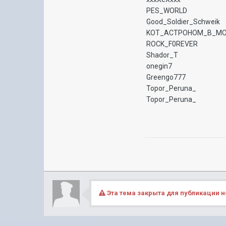
PES_WORLD
Good_Soldier_Schweik
KOT_ACTPOHOM_B_M
ROCK_F0REVER
Shador_T
onegin7
Greengo777
Topor_Peruna_
Topor_Peruna_
Эта тема закрыта для публикации н