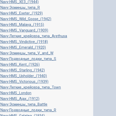
ru/Navy:HMS_XE3_(1944)
ru/Navy:Эсминцы_типа_R
ru/Navy:HMS_Exeter_(1929)
ru/Navy:HMS_Wild_Goose_(1942)
ru/Navy:HMS_Malaya_(1915)
ru/Navy:HMS_Vanguard_(1909)
ru/Navy:Легкие_крейсера_типа_Arethusa
u/Navy:HMS_Vindictive_(1918)
ru/Navy:HMS_Emerald_(1920)
/ru/Navy:Эсминцы_типа_V_and_W
/ru/Navy:Подводные_лодки_типа_S
ru/Navy:HMS_Kent_(1926)
u/Navy:HMS_Starling_(1942)
ru/Navy:HMS_Upholder_(1940)
u/Navy:HMS_Victorious_(1939)
/ru/Navy:Легкие_крейсера_типа_Town
ru/Navy:HMS_London
ru/Navy:HMS_Ajax_(1912)
ru/Navy:Эсминцы_типа_Battle
/ru/Navy:Подводные_лодки_типа_R
ru/Navy:HMS_Galatea_(1934)