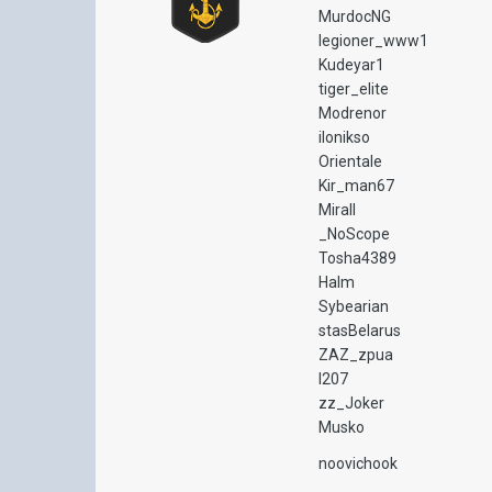
MurdocNG
legioner_www1
Kudeyar1
tiger_elite
Modrenor
ilonikso
Orientale
Kir_man67
Mirall
_NoScope
Tosha4389
Halm
Sybearian
stasBelarus
ZAZ_zpua
I207
zz_Joker
Musko
noovichook