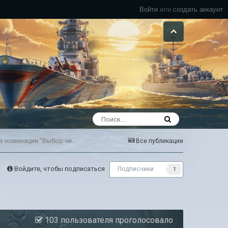
Войти
или
создать аккаунт
Конкурс «Вики-спринт №6». Голосование за победителя в номинации "Выбор читателей"
Все публикации
Войдите, чтобы подписаться
Подписчики
1
103 пользователя проголосовало