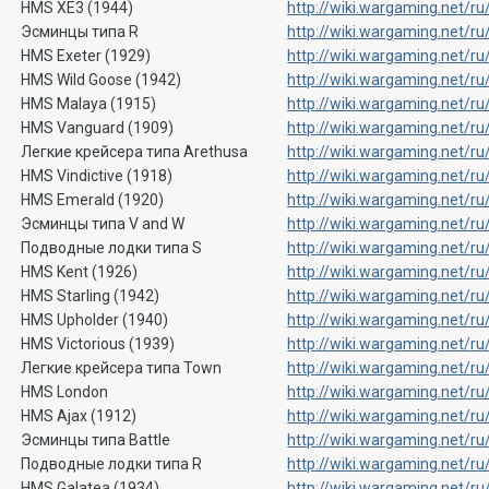
HMS XE3 (1944)
http://wiki.wargaming.net/
Эсминцы типа R
http://wiki.wargaming.net/
HMS Exeter (1929)
http://wiki.wargaming.net/
HMS Wild Goose (1942)
http://wiki.wargaming.net/
HMS Malaya (1915)
http://wiki.wargaming.net/
HMS Vanguard (1909)
http://wiki.wargaming.net/
Легкие крейсера типа Arethusa
http://wiki.wargaming.net/
HMS Vindictive (1918)
http://wiki.wargaming.net/r
HMS Emerald (1920)
http://wiki.wargaming.net/
Эсминцы типа V and W
http://wiki.wargaming.net
Подводные лодки типа S
http://wiki.wargaming.net
HMS Kent (1926)
http://wiki.wargaming.net/
HMS Starling (1942)
http://wiki.wargaming.net/r
HMS Upholder (1940)
http://wiki.wargaming.net/
HMS Victorious (1939)
http://wiki.wargaming.net/r
Легкие крейсера типа Town
http://wiki.wargaming.net
HMS London
http://wiki.wargaming.net/
HMS Ajax (1912)
http://wiki.wargaming.net/
Эсминцы типа Battle
http://wiki.wargaming.net/
Подводные лодки типа R
http://wiki.wargaming.net
HMS Galatea (1934)
http://wiki.wargaming.net/