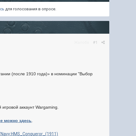
есь
для голосования в опросе.
Жалоба
#1
ании (после 1910 года)» в номинации
"
Выбор
й игровой аккаунт Wargaming.
ие можно здесь
.
ru/Navy:HMS_Conqueror_(1911)