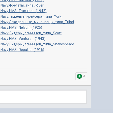
ru/Navy:Фрегаты_типа_River
u/Navy:HMS_Truculent_(1942)
/ru/Navy:Тяжелые_крейсера_типа_York
/ru/Navy:Эскадренные_миноносцы_типа_Tribal
ru/Navy:HMS_Nelson_(1925)
/ru/Navy:Лидеры_эсминцев_типа_Scott
ru/Navy:HMS_Venturer_(1943)
/ru/Navy:Лидеры_эсминцев_типа_Shakespeare
ru/Navy:HMS_Repulse_(1916)
3