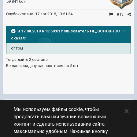
59 841 бой
Опубликовано:
17 авг 2018, 13:51:34
#13
В 17.08.2018 в 13:50:01 пользователь
HE_OCHOBHOU
сказал:
оптом
Тогда дайте 2 состава.
В клане раздачу сделаю всем по 5 шт.
Подписчики
0
×
Мы используем файлы cookie, чтобы
предлагать вам наилучший возможный
ПЕРЕЙТИ К СПИСКУ ТЕМ
контент и сделать использование сайта
Обсуждение Мира Кораблей
максимально удобным. Нажимая кнопку