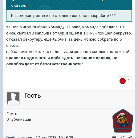
сказал:
Как вы ухитряетесь по столько жетонов накрабить???
зашел в игру, выбрал команду: +2 очка; команда победила: +3
очка. сыграл 3 заплыва от 6ур, вошел в ТОП-3 - пришел рекрутер.
отказал рекрутеру, еще +2 очка. за день можно собрать по 5
очков.
набрал очков сколько надо -- дали жетонов сколько положено!
правила надо знать и соблюдать!
незнание правил, не
освобождает от безответственности!
2
Гость
Гость
0 публикаций
Опубликовано:
17 авг 2018, 10:48:08
#7