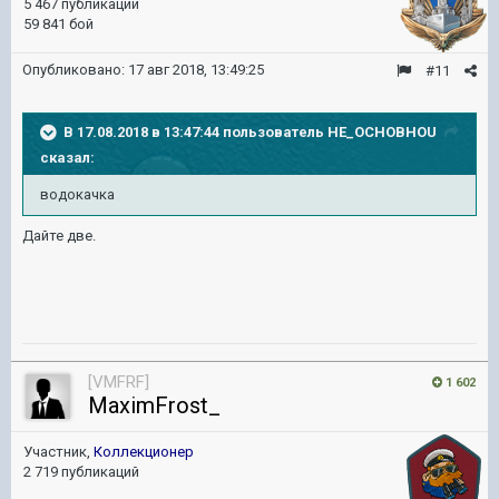
5 467 публикаций
59 841 бой
Опубликовано:
17 авг 2018, 13:49:25
#11
В 17.08.2018 в 13:47:44 пользователь
HE_OCHOBHOU
сказал:
водокачка
Дайте две.
[VMFRF]
1 602
MaximFrost_
Участник,
Коллекционер
2 719 публикаций