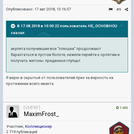
Опубликовано:
17 авг 2018, 13:16:57
#9
В 17.08.2018 в 10:00:22 пользователь
HE_OCHOBHOU
сказал:
акулята получившие все "плюшки" продолжают
барахтаться в пустом болоте, нежели перейти к орлятам и
получать жетоны. преданные глупцы!
Я верю в скрытый от пользователей приз за верность на
протяжении всего ивента.
[VMFRF]
1 602
MaximFrost_
Участник,
Коллекционер
2 719 публикаций