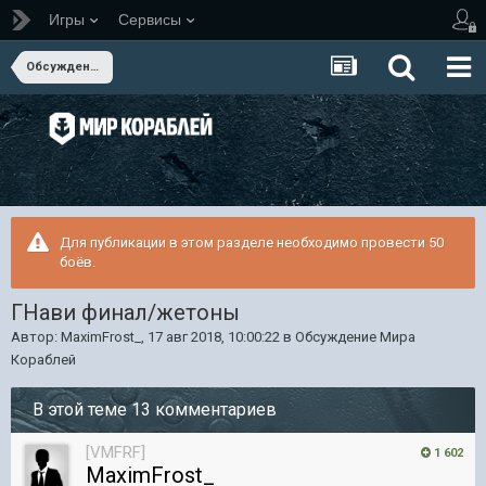
Игры
Сервисы
Обсуждение Мира Кораблей
Для публикации в этом разделе необходимо провести 50
боёв.
ГНави финал/жетоны
Автор:
MaximFrost_
,
17 авг 2018, 10:00:22
в
Обсуждение Мира
Кораблей
В этой теме 13 комментариев
[VMFRF]
1 602
MaximFrost_