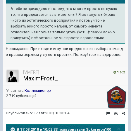
А тебе не приходило в голову, что многим просто не нужно
то, что предлагается за эти жетоны? Я вот акул выбираю
чисто из эстетического восприятия и потому что не
выбрать никого просто нельзя, от самого инвента
относительная польза только уголь (хоть флажки можно
прикупить) всё остальное мне просто параллельно.
Неожиданно! При входе в игру при предложении выбора команд
в правом верхнем углу есть крестик. Пользуйтесь на здоровье.
[VMFRF]
1 602
MaximFrost_
Участник,
Коллекционер
2 719 публикаций
Опубликовано:
17 авг 2018, 10:38:04
#6
В 17.08.2018 в 10:02:33 пользователь
Sckorpion100