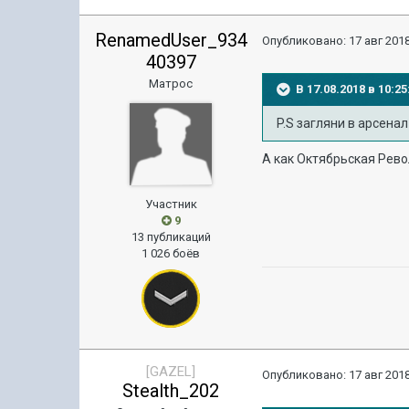
RenamedUser_934
Опубликовано:
17 авг 2018
40397
Матрос
В 17.08.2018 в 10:
P.S загляни в арсена
А как Октябрьская Рев
Участник
9
13 публикаций
1 026 боёв
[GAZEL]
Опубликовано:
17 авг 2018
Stealth_202