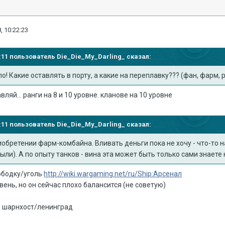
, 10:22:23
12:11 пользователь
Die_Die_My_Darling_
сказал:
ло! Какие оставлять в порту, а какие на переплавку??? (фан, фарм,
вляй... ранги на 8 и 10 уровне. кланове на 10 уровне
12:11 пользователь
Die_Die_My_Darling_
сказал:
иобретении фарм-комбайна. Вливать деньги пока не хочу - что-то
ли). А по опыту танков - вина эта может быть только сами знаете к
ободку/уголь
http://wiki.wargaming.net/ru/Ship:Арсенал
вень, но он сейчас плохо балансится (не советую)
ь: шарнхост/ленинград