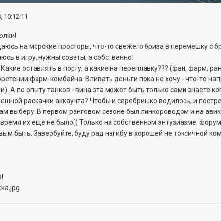
, 10:12:11
олки!
щаюсь на морские просторы, что-то свежего бриза в перемешку с
ваюсь в игру, нужны советы, а собственно:
 Какие оставлять в порту, а какие на переплавку??? (фан, фарм, ра
ретении фарм-комбайна. Вливать деньги пока не хочу - что-то н
). А по опыту танков - вина эта может быть только сами знаете ког
спешной раскачки аккаунта? Чтобы и серебришко водилось, и постре
сам выберу. В первом ранговом сезоне был линкороводом и на авик
 время их еще не было(( Только на собственном энтузиазме, форумч
вым быть. Завербуйте, буду рад нагибу в хорошей не токсичной ко
в!