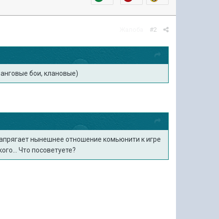
Жалоба
#2
 ранговые бои, клановые)
 напрягает нынешнее отношение комьюнити к игре
ого... Что посоветуете?