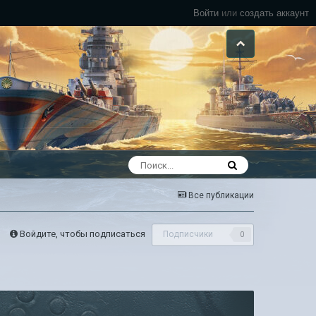
Войти
или
создать аккаунт
Все публикации
Войдите, чтобы подписаться
Подписчики
0