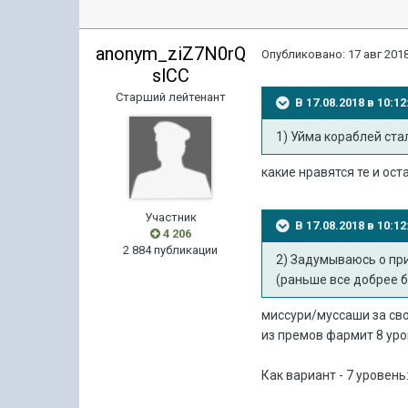
anonym_ziZ7N0rQ
Опубликовано:
17 авг 2018
slCC
Старший лейтенант
В 17.08.2018 в 10:
1) Уйма кораблей ста
какие нравятся те и оста
Участник
В 17.08.2018 в 10:
4 206
2 884 публикации
2) Задумываюсь о пр
(раньше все добрее бы
миссури/муссаши за св
из премов фармит 8 уро
Как вариант - 7 уровен