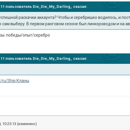
12:11 пользователь
Die_Die_My_Darling_
сказал:
 успешной раскачки аккаунта? Чтобы и серебришко водилось, и пост
ж сам выберу. В первом ранговом сезоне был линкороводом и на ав
гры: победы/опыт/серебро
12:11 пользователь
Die_Die_My_Darling_
сказал:
t/ru/Ship:Кланы
, 10:25:13
(изменено)