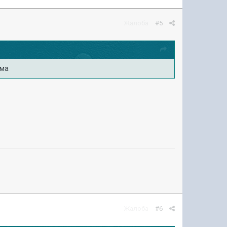
Жалоба
#5
рма
Жалоба
#6