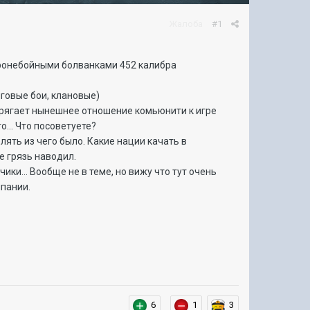
Жалоба
#1
 бронебойными болванками 452 калибра
нговые бои, клановые)
апрягает нынешнее отношение комьюнити к игре
о... Что посоветуете?
лять из чего было. Какие нации качать в
е грязь наводил.
ики... Вообще не в теме, но вижу что тут очень
мпании.
6
1
3