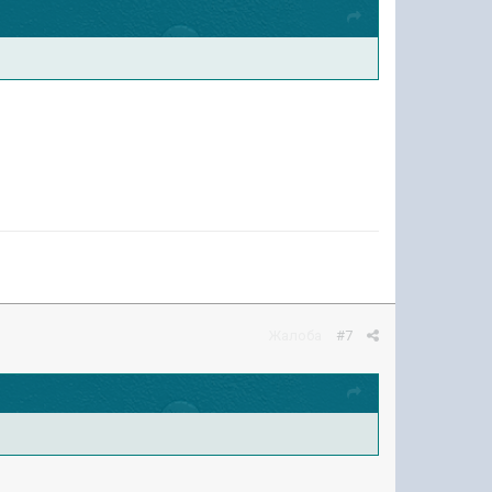
Жалоба
#7