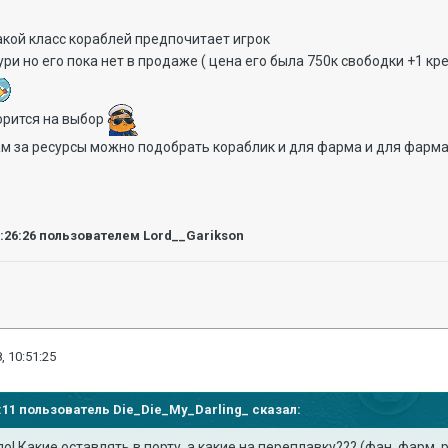
какой класс кораблей предпочитает игрок
и но его пока нет в продаже ( цена его была 750к свободки +1 кре
ворится на выбор
там за ресурсы можно подобрать кораблик и для фарма и для фарм
0:26:26
пользователем Lord__Garikson
, 10:51:25
12:11 пользователь
Die_Die_My_Darling_
сказал:
ло! Какие оставлять в порту, а какие на переплавку??? (фан, фарм,