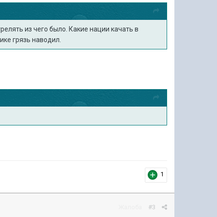
релять из чего было. Какие нации качать в
ике грязь наводил.
1
Жалоба
#3