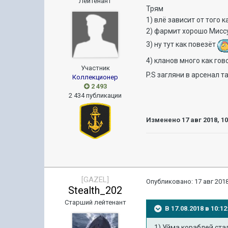
Лейтенант
Трям
1) влё зависит от того 
2) фармит хорошо Миссур
3) ну тут как повезёт
4) кланов много как го
Участник
P.S загляни в арсенал 
Коллекционер
2 493
2 434 публикации
Изменено
17 авг 2018, 1
[GAZEL]
Опубликовано:
17 авг 2018
Stealth_202
Старший лейтенант
В 17.08.2018 в 10:
1) Уйма кораблей ста