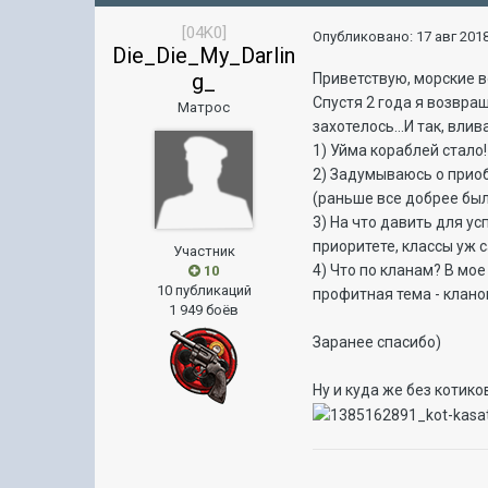
[04K0]
Опубликовано:
17 авг 2018
Die_Die_My_Darlin
g_
Приветствую, морские в
Спустя 2 года я возвра
Матрос
захотелось...И так, вли
1) Уйма кораблей стало!
2) Задумываюсь о приоб
(раньше все добрее были
3) На что давить для у
приоритете, классы уж 
Участник
4) Что по кланам? В мое
10
10 публикаций
профитная тема - клано
1 949 боёв
Заранее спасибо)
Ну и куда же без котико