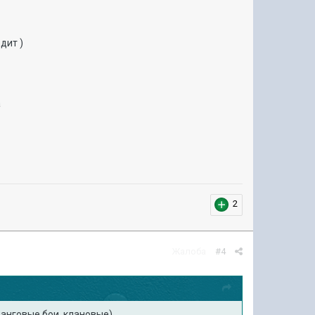
дит )
а
2
Жалоба
#4
 ранговые бои, клановые)