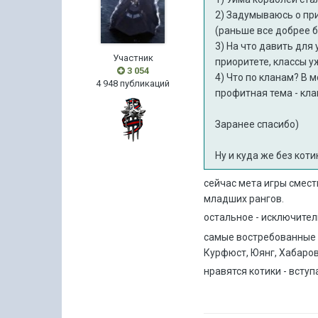
2) Задумываюсь о пр
(раньше все добрее бы
3) На что давить для
Участник
приоритете, классы у
3 054
4) Что по кланам? В 
4 948 публикаций
профитная тема - кла
Заранее спасибо)
Ну и куда же без коти
сейчас мета игры смести
младших рангов.
остальное - исключител
самые востребованные к
Курфюст, Юянг, Хабаров
нравятся котики - вступ