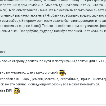
иобретении фарм-комбайна. Вливать деньги пока не хочу - что-то
ли). А по опыту танков - вина эта может быть только сами знаете к
 успешной раскачки аккаунта? Чтобы и серебришко водилось, и пост
ж сам выберу. В первом ранговом сезоне был линкороводом и на ав
мое время их еще не было(( Только на собственном энтузиазме, фору
новым быть. Завербуйте, буду рад нагибу в хорошей не токсичной 
ков!
лась в сторону десяток. по сути, в порту нужны десятки для КБ, РБ
ьно по желанию, фан у каждого свой
орабли в КБ - Зао, Демойн, Монтана, Республика, Гиринг. С некото
ск. но это сейчас. к следующему сезону все может поменяться.
ай в [SK]