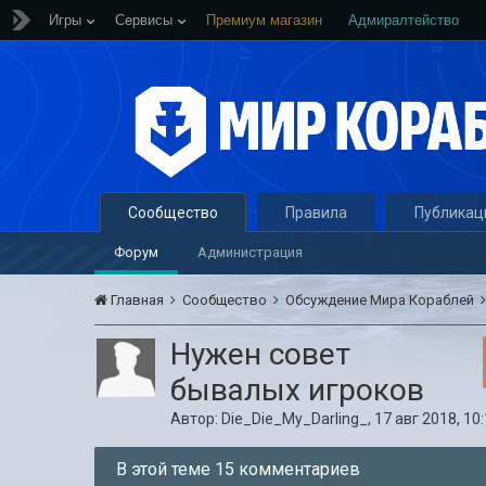
Игры
Сервисы
Премиум магазин
Адмиралтейство
Сообщество
Правила
Публикац
Форум
Администрация
Главная
Сообщество
Обсуждение Мира Кораблей
Нужен совет
бывалых игроков
Автор:
Die_Die_My_Darling_
,
17 авг 2018, 10
В этой теме 15 комментариев