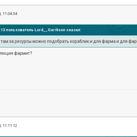
, 11:04:54
25:13 пользователь
Lord__Garikson
сказал:
л там за ресурсы можно подобрать кораблик и для фарма и для фа
олюция фармит?
, 11:11:12