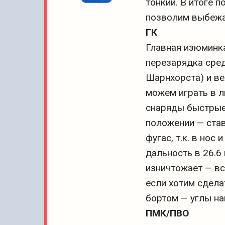
тонкий. В итоге 
позволим выбежа
ГК
Главная изюминка
перезарядка сред
Шарнхорста) и ве
можем играть в л
снаряды быстрые,
положении — став
фугас, т.к. в но
дальность в 26.6
изничтожает — вс
если хотим сдела
бортом — углы на
ПМК/ПВО