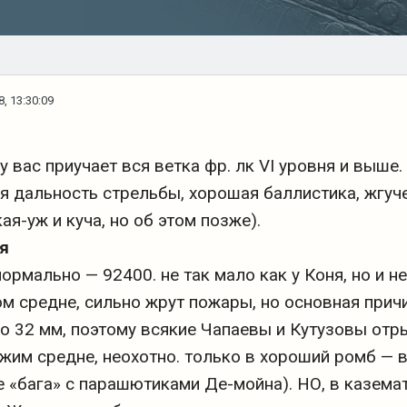
8, 13:30:09
у вас приучает вся ветка фр. лк VI уровня и выше.
я дальность стрельбы, хорошая баллистика, жгуче
ая-уж и куча, но об этом позже).
я
ормально — 92400. не так мало как у Коня, но и не
м средне, сильно жрут пожары, но основная причин
о 32 мм, поэтому всякие Чапаевы и Кутузовы отр
им средне, неохотно. только в хороший ромб — в
 «бага» с парашютиками Де-мойна). НО, в казема