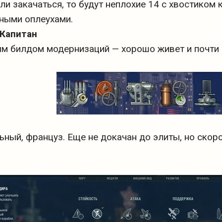
сли закачаться, то будут неплохие 14 с хвостиком
ными оплеухами.
 Капитан
м билдом модернизаций — хорошо живет и почти н
ьный, француз. Еще не докачан до элиты, но ско