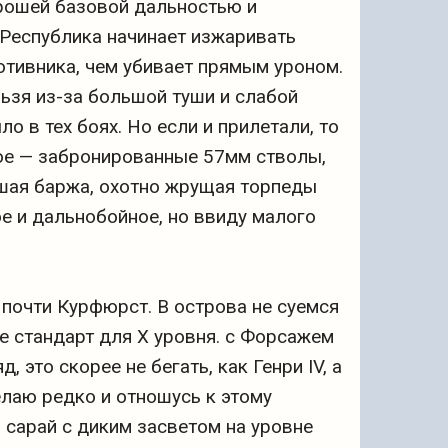
орошей базовой дальностью и
 Республика начинает изжаривать
отивника, чем убивает прямым уроном.
льзя из-за большой туши и слабой
 в тех боях. Но если и прилетали, то
кое — забронированные 57мм стволы,
льшая баржа, охотно жрущая торпеды
е и дальнобойное, но ввиду малого
 почти Курфюрст. В острова не суемся
е стандарт для Х уровня. с Форсажем
, это скорее не бегать, как Генри IV, а
елаю редко и отношусь к этому
 сарай с диким засветом на уровне