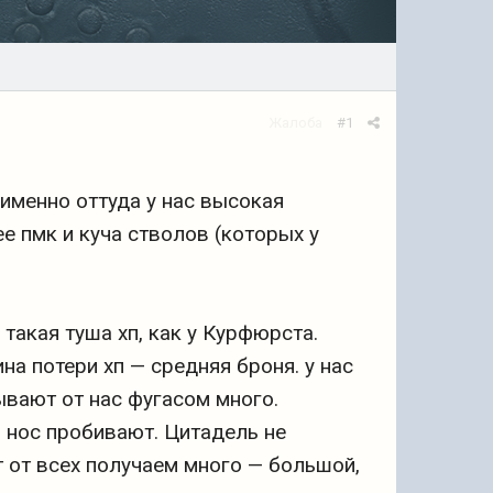
Жалоба
#1
 именно оттуда у нас высокая
е пмк и куча стволов (которых у
 такая туша хп, как у Курфюрста.
а потери хп — средняя броня. у нас
ывают от нас фугасом много.
 нос пробивают. Цитадель не
т от всех получаем много — большой,