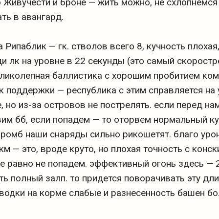
по Живучести и броне — жить можно, не схлопнемся 
ть в авангард.
 Рипаблик — гк. стволов всего 8, кучность плохая
и лк на уровне в 22 секунды (это самый скоростр
ликолепная баллистика с хорошим пробитием ком
к поддержки — республика с этим справляется на
 но из-за островов не пострелять. если перед на
им бб, если попадем — то оторвем нормальный кус
с и ромб наши снаряды сильно рикошетят. благо ур
 км — это, вроде круто, но плохая точность с кон
е равно не попадем. эффективный огонь здесь — 
ть полный залп. то придется поворачивать эту д
водки на корме слабые и разнесенность башен бо