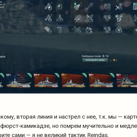
ому, вторая линия и настрел с нее, т.к. мы — карт
рфюрст-камикадзе, но помрем мучительно и медле
ите сами — я не великий тактик Reindas.