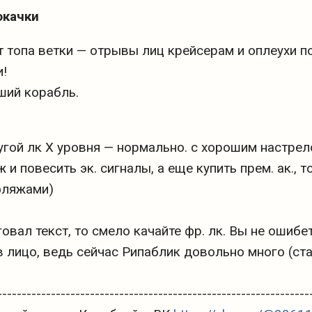
окачки
 топа ветки — отрывы лиц крейсерам и оплеухи по
и!
ший корабль.
угой лк Х уровня — нормально. с хорошим настрел
и повесить эк. сигналы, а еще купить прем. ак., т
фляжами)
овал текст, то смело качайте фр. лк. Вы не ошибет
в лицо, ведь сейчас Рипаблик довольно много (ста
----------------------------------------------------------------