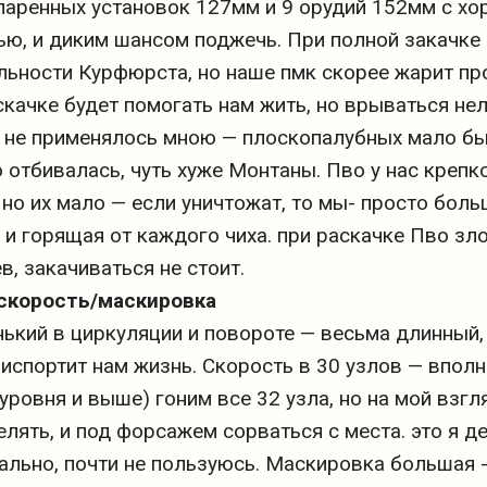
спаренных установок 127мм и 9 орудий 152мм с х
ю, и диким шансом поджечь. При полной закачке
льности Курфюрста, но наше пмк скорее жарит пр
качке будет помогать нам жить, но врываться не
 не применялось мною — плоскопалубных мало было
 отбивалась, чуть хуже Монтаны. Пво у нас креп
 но их мало — если уничтожат, то мы- просто бо
и горящая от каждого чиха. при раскачке Пво зло
в, закачиваться не стоит.
скорость/маскировка
ький в циркуляции и повороте — весьма длинный,
испортит нам жизнь. Скорость в 30 узлов — вполн
уровня и выше) гоним все 32 узла, но на мой взгляд
елять, и под форсажем сорваться с места. это я д
ально, почти не пользуюсь. Маскировка большая -