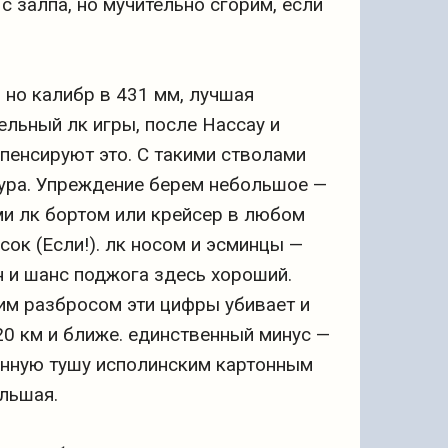
с залпа, но мучительно сгорим, если
, но калибр в 431 мм, лучшая
ельный лк игры, после Нассау и
пенсируют это. С такими стволами
 ура. Упреждение берем небольшое —
ми лк бортом или крейсер в любом
ок (Если!). лк носом и эсминцы —
он и шанс поджога здесь хороший.
ским разбросом эти цифры убивает и
20 км и ближе. единственный минус —
линную тушу исполинским картонным
льшая.