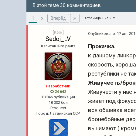
В этой теме 30 комментариев
1
Вперёд
2
Страница 1 из 2
[KGB]
Опубликовано:
17 авг 201
Sedoj_LV
Прокачка.
Капитан 3-го ранга
к данному линкор
скорость, хороша
республики не так
Живучесть/брон
Pазработчик
Живучести у нас н
24 642
10 846 публикаций
живет под фокусо
18 002 боя
Producer
вся обшивка всег
Город
:
Латвийская ССР
бронебойные держ
вынимают ( кроме