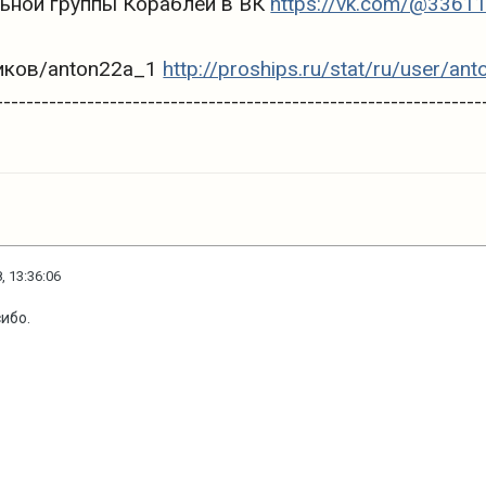
льной группы Кораблей в ВК
https://vk.com/@336114
иков/anton22a_1
http://proships.ru/stat/ru/user/an
----------------------------------------------------------------
, 13:36:06
ибо.