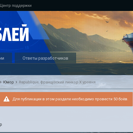
Центр поддержки
ии
Ответы разработчиков
Юмор
Republique, французский линкор Х уровня
Для публикации в этом разделе необходимо провести 50 боёв.
р