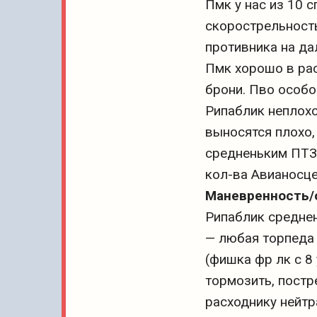
Пмк у нас из 10 
скорострельность
противника на да
Пмк хорошо в рас
брони. Пво особо
Рипаблик неплохо
выносятся плохо,
средненьким ПТЗ 
кол-ва Авианосце
Маневренность/
Рипаблик среднен
— любая торпеда 
(фишка фр лк с 8 
тормозить, постр
расходнику нейтр