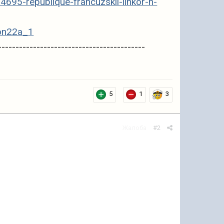
695-republique-francuzskii-linkor-h-
ton22a_1
------------------------------------------
5
1
3
Жалоба
#2