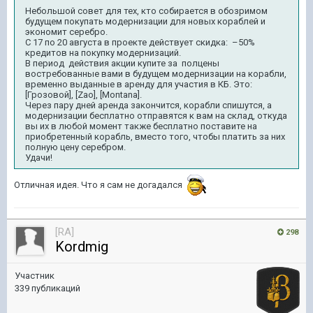
Небольшой совет для тех, кто собирается в обозримом
будущем покупать модернизации для новых кораблей и
экономит серебро.
С 17 по 20 августа в проекте действует скидка:
–50%
кредитов на покупку модернизаций.
В период
действия акции купите за
полцены
востребованные вами в будущем модернизации на корабли,
временно выданные в аренду для участия в КБ. Это:
[Грозовой], [
Zao
], [
Montana
].
Через пару дней аренда закончится, корабли спишутся, а
модернизации бесплатно отправятся к вам на склад, откуда
вы их в любой момент также бесплатно поставите на
приобретенный корабль, вместо того, чтобы платить за них
полную цену серебром.
Удачи!
Отличная идея. Что я сам не догадался
[RA]
298
Kordmig
Участник
339 публикаций