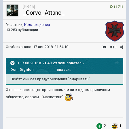
[PB45]
11 741
_Corvo_Attano_
Участник,
Коллекционер
13 283 публикации
Опубликовано:
17 авг 2018, 21:54:10
#15
В 17.08.2018 в 21:40:29 пользователь
Don_Digidon___________
сказал:
Любят они без предупреждения "одаривать"
Это называется ,не произносимым ни в одном приличном
обществе, словом - "маркетинг".
2
1