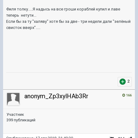
Филя толку.....Я надысь на все гроши кораблей купил и лаве
теперь нетути...
Если бы за ту "халяву" хотя бы за две - три недели дали "зелёный
свисток вверх".....
2
anonym_Zp3xylHAb3Rr
166
Участник
399 публикаций