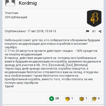
Kordmig
Участник
339 публикаций
Опубликовано:
17 авг 2018, 15:54:13
#1
Небольшой совет для тех, кто собирается в обозримом будущем
покупать модернизации для новых кораблей и экономит
серебро.
С 17 по 20 августа в проекте действует скидка:
–50% кредитов
на покупку модернизаций.
В период
действия акции купите за
полцены востребованные
вами в будущем модернизации на корабли, временно выданные в
аренду для участия в КБ. Это: [Грозовой], [
Zao
], [
Montana
].
Через пару дней аренда закончится, корабли спишутся, а
модернизации бесплатно отправятся к вам на склад, откуда вы
их в любой момент также бесплатно поставите на
приобретенный корабль, вместо того, чтобы платить за них
полную цену серебром.
Удачи!
28
1
1
3