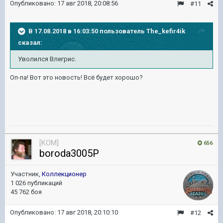
Опубликовано:
17 авг 2018, 20:08:56
#11
В 17.08.2018 в 16:03:50 пользователь
The_kefir4ik
сказал:
Уволился Влегрис.
Оп-па! Вот это новость! Всё будет хорошо?
[KOM]
656
boroda3005P
Участник,
Коллекционер
1 026 публикаций
45 762 боя
Опубликовано:
17 авг 2018, 20:10:10
#12