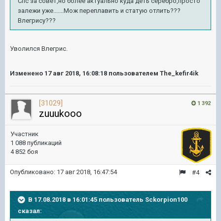
Спс за совет,но более актуально куда деть серебро,просто
залежи уже.......Мож переплавить и статую отлить???
Влегрису???
Уволился Влегрис.
Изменено
17 авг 2018, 16:08:18
пользователем The_kefir4ik
[31029]
1 392
zuuukooo
Участник
1 088 публикаций
4 852 боя
Опубликовано:
17 авг 2018, 16:47:54
#4
В 17.08.2018 в 16:01:45 пользователь
Sckorpion100
сказал: