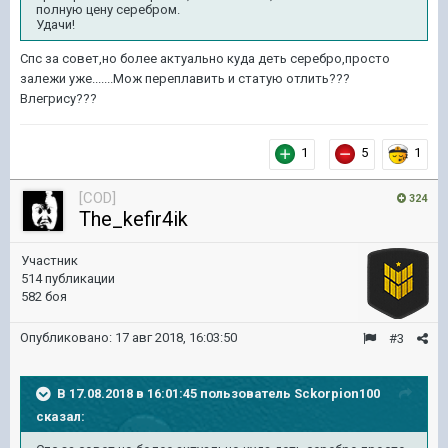
полную цену серебром.
Удачи!
Спс за совет,но более актуально куда деть серебро,просто
залежи уже.......Мож переплавить и статую отлить???
Влегрису???
1
5
1
[COD]
324
The_kefir4ik
Участник
514 публикации
582 боя
Опубликовано:
17 авг 2018, 16:03:50
#3
В 17.08.2018 в 16:01:45 пользователь
Sckorpion100
сказал: