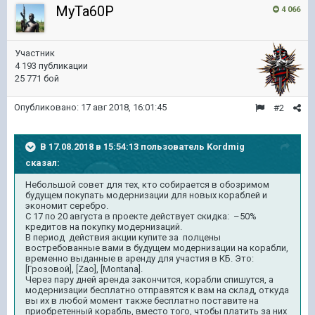
MyTa60P
4 066
Участник
4 193 публикации
25 771 бой
Опубликовано:
17 авг 2018, 16:01:45
#2
В 17.08.2018 в 15:54:13 пользователь
Kordmig
сказал:
Небольшой совет для тех, кто собирается в обозримом
будущем покупать модернизации для новых кораблей и
экономит серебро.
С 17 по 20 августа в проекте действует скидка:
–50%
кредитов на покупку модернизаций.
В период
действия акции купите за
полцены
востребованные вами в будущем модернизации на корабли,
временно выданные в аренду для участия в КБ. Это:
[Грозовой], [
Zao
], [
Montana
].
Через пару дней аренда закончится, корабли спишутся, а
модернизации бесплатно отправятся к вам на склад, откуда
вы их в любой момент также бесплатно поставите на
приобретенный корабль, вместо того, чтобы платить за них