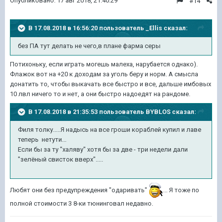
Опубликовано:
17 авг 2018, 21:40:29
#14
В 17.08.2018 в 16:56:20 пользователь
_Ellis
сказал:
без ПА тут делать не чего,в плане фарма серы
Потихоньку, если играть могешь малеха, нарубается однако).
Флажок вот на +20 к доходам за уголь беру и норм. А смысла
донатить то, чтобы выкачать все быстро и все, дальше имбовых
10 лвл ничего то и нет, а они быстро надоедят на рандоме.
В 17.08.2018 в 21:35:53 пользователь
BYBLOS
сказал:
Филя толку.....Я надысь на все гроши кораблей купил и лаве
теперь нетути...
Если бы за ту "халяву" хотя бы за две - три недели дали
"зелёный свисток вверх".....
Любят они без предупреждения "одаривать"
... Я тоже по
полной стоимости 3 8-ки тюнинговал недавно.