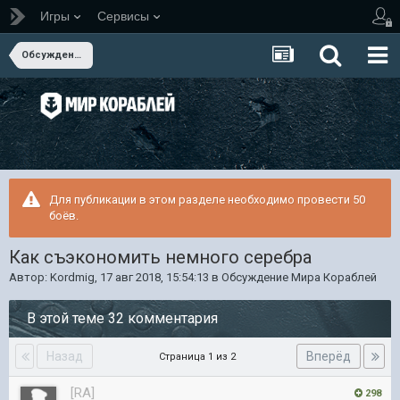
Игры
Сервисы
Обсуждение Мира Кораблей
Для публикации в этом разделе необходимо провести 50
боёв.
Как съэкономить немного серебра
Автор:
Kordmig
,
17 авг 2018, 15:54:13
в
Обсуждение Мира Кораблей
В этой теме 32 комментария
Назад
Вперёд
Страница 1 из 2
[RA]
298