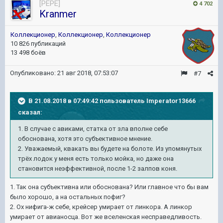
[PEPE]
4 702
Kranmer
Коллекционер
,
Коллекционер
,
Коллекционер
10 826 публикаций
13 498 боёв
Опубликовано:
21 авг 2018, 07:53:07
#7
В 21.08.2018 в 07:49:42 пользователь
Imperator13666
сказал:
1. В случае с авиками, статка от зла вполне себе
обоснована, хотя это субъективное мнение.
2. Уважаемый, квакать вы будете на болоте. Из упомянутых
трёх лодок у меня есть только мойка, но даже она
становится неэффективной, после 1-2 залпов коня.
1. Так она субъективна или обоснована? Или главное что бы вам
было хорошо, а на остальных пофиг?
2. Ох нифига-ж себе, крейсер умирает от линкора. А линкор
умирает от авианосца. Вот же вселенская несправедливость.