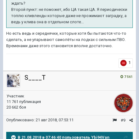
ждать?
Второй пункт: не поможет, ибо ЦА такая ЦА. Я периодически
топлю кливленды которые даже не прожимают заградку, а
ведь у клива она в отдельном слоте...
Но есть ведь и середнячки, которые хотя бы пытаются что-то
сделать, а не упарывают самолёты на лодках с сильным ПВО.
Временами даже этого становится вполне достаточно.
1
S____T
7 561
Участник
11 761 публикация
20 662 боя
Опубликовано:
21 авг 2018, 07:53:11
#9
В 21.08.2018 в 07:46:40 пользователь
Ybi94Van