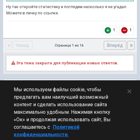
Ну так откройте статистику и поглядим насколько я не угадал.
Можете в личку по ссылке.
1
1
Назад
Вперёд
Страница 1 из 16
Эта тема закрыта для публикации новых ответов.
Подписчики
0
×
Мы используем файлы cookie, чтобы
предлагать вам наилучший возможный
ПЕРЕЙТИ К СПИСКУ ТЕМ
контент и сделать использование сайта
Фидбек
максимально удобным. Нажимая кнопку
«Ок» и продолжая использовать сайт, Вы
соглашаетесь с
Политикой
конфиденциальности.
Стиль