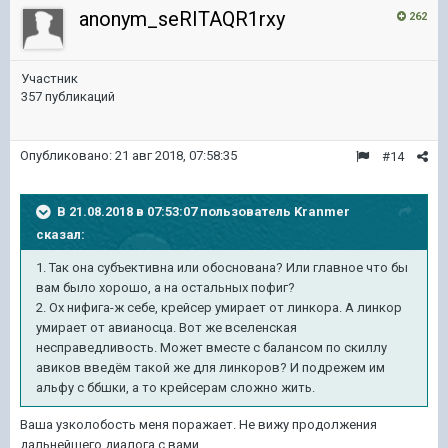
anonym_seRITAQR1rxy
262
Участник
357 публикаций
Опубликовано:
21 авг 2018, 07:58:35
#14
В 21.08.2018 в 07:53:07 пользователь
Kranmer
сказал:
1. Так она субъективна или обоснована? Или главное что бы
вам было хорошо, а на остальных пофиг?
2. Ох нифига-ж себе, крейсер умирает от линкора. А линкор
умирает от авианосца. Вот же вселенская
несправедливость. Может вместе с балансом по скиллу
авиков введём такой же для линкоров? И подрежем им
альфу с ббшки, а то крейсерам сложно жить.
Ваша узколобость меня поражает. Не вижу продолжения
дальнейшего диалога с вами.