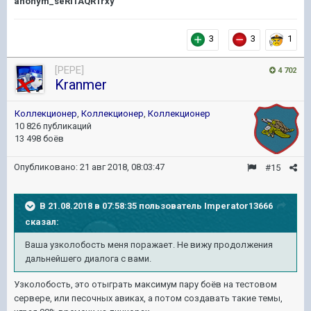
anonym_seRITAQR1rxy
3
3
1
[PEPE]
4 702
Kranmer
Коллекционер
,
Коллекционер
,
Коллекционер
10 826 публикаций
13 498 боёв
Опубликовано:
21 авг 2018, 08:03:47
#15
В 21.08.2018 в 07:58:35 пользователь
Imperator13666
сказал:
Ваша узколобость меня поражает. Не вижу продолжения
дальнейшего диалога с вами.
Узколобость, это отыграть максимум пару боёв на тестовом
сервере, или песочных авиках, а потом создавать такие темы,