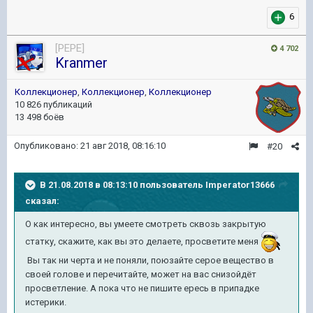
6
[PEPE]
4 702
Kranmer
Коллекционер
,
Коллекционер
,
Коллекционер
10 826 публикаций
13 498 боёв
Опубликовано:
21 авг 2018, 08:16:10
#20
В 21.08.2018 в 08:13:10 пользователь
Imperator13666
сказал:
О как интересно, вы умеете смотреть сквозь закрытую
статку, скажите, как вы это делаете, просветите меня
Вы так ни черта и не поняли, поюзайте серое вещество в
своей голове и перечитайте, может на вас снизойдёт
просветление. А пока что не пишите ересь в припадке
истерики.