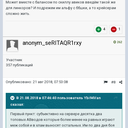
Может вместе с балансом по скиллу авиков введём такой же
для линкоров? И подрежем им альфу с ббшки, а то крейсерам
сложно жить.
4
1
anonym_seRITAQR1rxy
262
Участник
357 публикаций
Опубликовано:
21 авг 2018, 07:53:08
#8
В 21.08.2018 в 07:46:40 пользователь
Ybi94Van
сказал:
Первый пункт: субъективно на сервере десятка два
топовых АВводов которые более менее на равных играют
меж собой и в хлам выносят остальных. Им по два дня боя