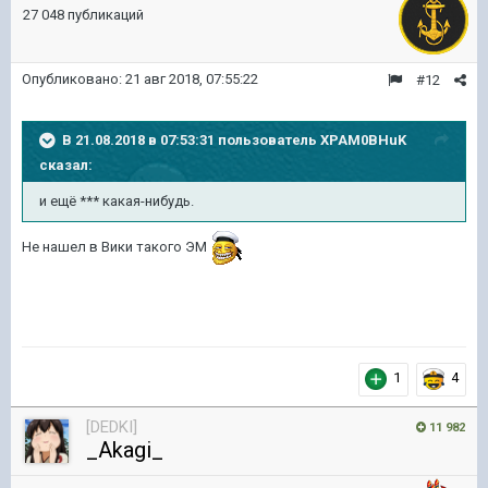
27 048 публикаций
Опубликовано:
21 авг 2018, 07:55:22
#12
В 21.08.2018 в 07:53:31 пользователь
XPAM0BHuK
сказал:
и ещё *** какая-нибудь.
Не нашел в Вики такого ЭМ
1
4
[DEDKI]
11 982
_Akagi_