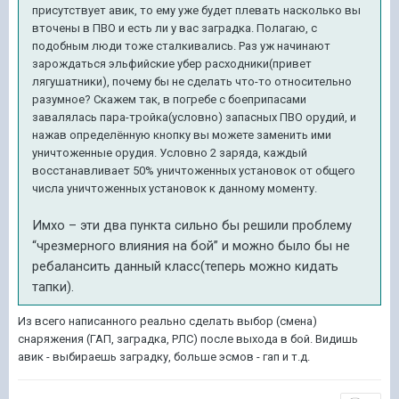
присутствует авик, то ему уже будет плевать насколько вы
вточены в ПВО и есть ли у вас заградка. Полагаю, с
подобным люди тоже сталкивались. Раз уж начинают
зарождаться эльфийские убер расходники(привет
лягушатники), почему бы не сделать что-то относительно
разумное? Скажем так, в погребе с боеприпасами
завалялась пара-тройка(условно) запасных ПВО орудий, и
нажав определённую кнопку вы можете заменить ими
уничтоженные орудия. Условно 2 заряда, каждый
восстанавливает 50% уничтоженных установок от общего
числа уничтоженных установок к данному моменту.
Имхо – эти два пункта сильно бы решили проблему
“чрезмерного влияния на бой” и можно было бы не
ребалансить данный класс(теперь можно кидать
тапки).
Из всего написанного реально сделать выбор (смена)
снаряжения (ГАП, заградка, РЛС) после выхода в бой. Видишь
авик - выбираешь заградку, больше эсмов - гап и т.д.