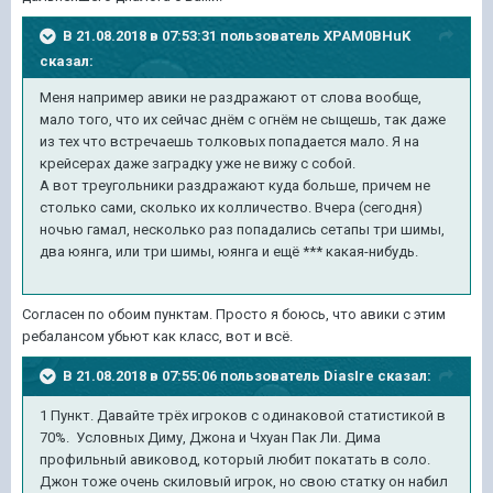
В 21.08.2018 в 07:53:31 пользователь
XPAM0BHuK
сказал:
Меня например авики не раздражают от слова вообще,
мало того, что их сейчас днём с огнём не сыщешь, так даже
из тех что встречаешь толковых попадается мало. Я на
крейсерах даже заградку уже не вижу с собой.
А вот треугольники раздражают куда больше, причем не
столько сами, сколько их колличество. Вчера (сегодня)
ночью гамал, несколько раз попадались сетапы три шимы,
два юянга, или три шимы, юянга и ещё *** какая-нибудь.
Согласен по обоим пунктам. Просто я боюсь, что авики с этим
ребалансом убьют как класс, вот и всё.
В 21.08.2018 в 07:55:06 пользователь
DiasIre
сказал:
1 Пункт. Давайте трёх игроков с одинаковой статистикой в
70%. Условных Диму, Джона и Чхуан Пак Ли. Дима
профильный авиковод, который любит покатать в соло.
Джон тоже очень скиловый игрок, но свою статку он набил