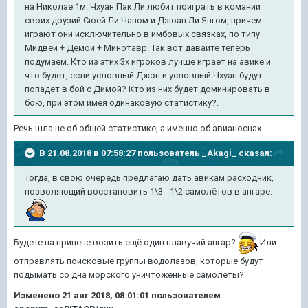
на Николае 1м. Чхуан Пак Ли любит поиграть в комании
своих друзий Сюей Ли Чаном и Дзюан Ли Янгом, причем
играют они исключительно в имбовых связках, по типу
Мидвей + Демой + Минотавр. Так вот давайте теперь
подумаем. Кто из этих 3х игроков лучше играет на авике и
что будет, если условный Джон и условный Чхуан будут
попадет в бой с Димой? Кто из них будет доминировать в
бою, при этом имея одинаковую статистику?.
Речь шла не об общей статистике, а именно об авианосцах.
В 21.08.2018 в 07:58:27 пользователь
_Akagi_
сказал:
Тогда, в свою очередь предлагаю дать авикам расходник,
позволяющий восстановить 1\3 - 1\2 самолётов в ангаре.
Будете на прицепе возить ещё один плавучий ангар?
Или
отправлять поисковые группы водолазов, которые будут
подымать со дна морского уничтоженные самолёты?
Изменено
21 авг 2018, 08:01:01
пользователем