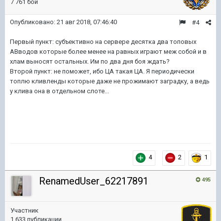
7 761 бой
Опубликовано:
21 авг 2018, 07:46:40
#4
Первый пункт: субъективно на сервере десятка два топовых
АВводов которые более менее на равных играют меж собой и в
хлам выносят остальных. Им по два дня боя ждать?
Второй пункт: не поможет, ибо ЦА такая ЦА. Я периодически
топлю кливленды которые даже не прожимают заградку, а ведь
у клива она в отдельном слоте...
4
2
1
RenamedUser_62217891
495
Участник
1 633 публикации