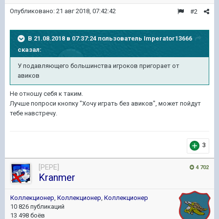
Опубликовано:
21 авг 2018, 07:42:42
#2
В 21.08.2018 в 07:37:24 пользователь
Imperator13666
сказал:
У подавляющего большинства игроков пригорает от
авиков
Не отношу себя к таким.
Лучше попроси кнопку "Хочу играть без авиков", может пойдут
тебе навстречу.
3
[PEPE]
4 702
Kranmer
Коллекционер
,
Коллекционер
,
Коллекционер
10 826 публикаций
13 498 боёв