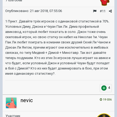
7 638 боёв
Опубликовано:
21 авг 2018, 07:55:06
#11
1 Пункт. Давайте трёх игроков с одинаковой статистикой в 70%.
Условных Диму, Джона и Чхуан Пак Ли. Дима профильный
авиковод, который любит покатать в соло. Джон тоже очень
скиловый игрок, но свою статку он набил на Николае 1м. Чхуан
Пак Ли любит поиграть в комании своих друзий Сюей Ли Чаном и
Дзюан Ли Янгом, причем играют они исключительно в имбовых
связках, по типу Мидвей + Демой + Минотавр. Так вот давайте
теперь подумаем. Кто из этих 3х игроков лучше играет на авике и
что будет, если условный Джон и условный Чхуан будут попадет
в бой с Димой? Кто из них будет доминировать в бою, при этом
имея одинаковую статистику?.
4
nevic
19 036
Участник