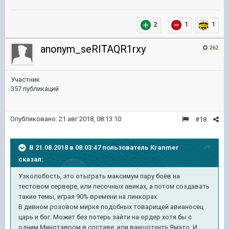
2
1
1
anonym_seRITAQR1rxy
262
Участник
357 публикаций
Опубликовано:
21 авг 2018, 08:13:10
#18
В 21.08.2018 в 08:03:47 пользователь
Kranmer
сказал:
Узколобость, это отыграть максимум пару боёв на
тестовом сервере, или песочных авиках, а потом создавать
такие темы, играя 90% времени на линкорах.
В дивном розовом мирке подобных товарищей авианосец
царь и бог. Может без потерь зайти на ордер хотя бы с
одним Минотавром в составе, или ваншотунть Ямато. И