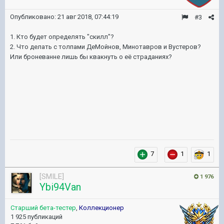
Опубликовано:
21 авг 2018, 07:44:19
#3
1. Кто будет определять "скилл"?
2. Что делать с толпами ДеМойнов, Минотавров и Вустеров?
Или броневанне лишь бы квакнуть о её страданиях?
7
1
1
[SMILE]
1 976
Ybi94Van
Старший бета-тестер
,
Коллекционер
1 925 публикаций