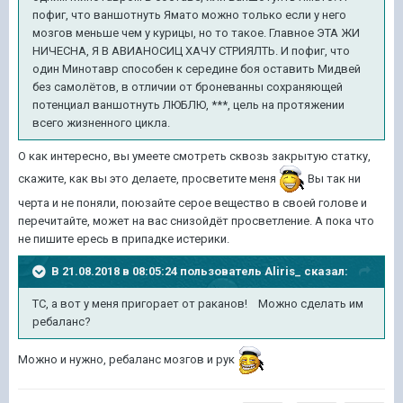
пофиг, что ваншотнуть Ямато можно только если у него
мозгов меньше чем у курицы, но то такое. Главное ЭТА ЖИ
НИЧЕСНА, Я В АВИАНОСИЦ ХАЧУ СТРИЯЛТЬ. И пофиг, что
один Минотавр способен к середине боя оставить Мидвей
без самолётов, в отличии от броневанны сохраняющей
потенциал ваншотнуть ЛЮБЛЮ, ***, цель на протяжении
всего жизненного цикла.
О как интересно, вы умеете смотреть сквозь закрытую статку,
скажите, как вы это делаете, просветите меня
Вы так ни
черта и не поняли, поюзайте серое вещество в своей голове и
перечитайте, может на вас снизойдёт просветление. А пока что
не пишите ересь в припадке истерики.
В 21.08.2018 в 08:05:24 пользователь
Aliris_
сказал:
ТС, а вот у меня пригорает от раканов! Можно сделать им
ребаланс?
Можно и нужно, ребаланс мозгов и рук