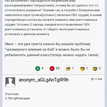
Раз уж начинают зарождаться эльфийские убер
расходники(привет лягушатники), почему бы не сделать что-то
относительно разумное? Скажем так, в погребе с боеприпасами
завалялась пара-тройка(условно) запасных ПВО орудий, и нажав
определённую кнопку вы можете заменить ими уничтоженные
орудия. Условно 2 заряда, каждый восстанавливает 50%
уничтоженных установок от общего числа уничтоженных
установок к данному моменту.
Имхо – эти два пункта сильно бы решили проблему
“чрезмерного влияния на бой” и можно было бы не
ребалансить данный класс(теперь можно кидать тапки).
9
29
1
1
2
anonym_aGLgAnTglR9h
11 606
Участник
5 703 публикации