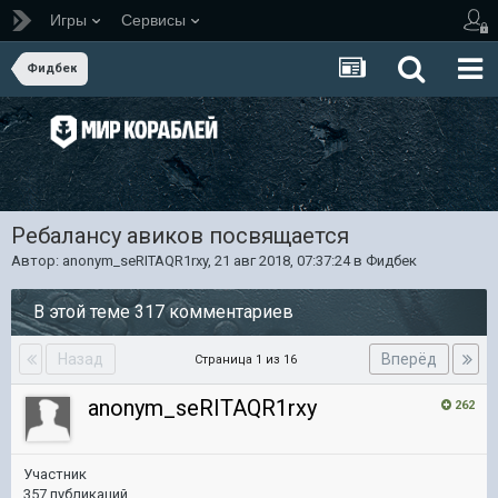
Игры
Сервисы
Фидбек
Ребалансу авиков посвящается
Автор:
anonym_seRITAQR1rxy
,
21 авг 2018, 07:37:24
в
Фидбек
В этой теме 317 комментариев
Назад
Вперёд
Страница 1 из 16
anonym_seRITAQR1rxy
262
Участник
357 публикаций