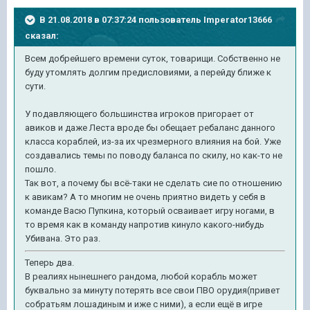
В 21.08.2018 в 07:37:24 пользователь
Imperator13666
сказал:
Всем добрейшего времени суток, товарищи. Собственно не
буду утомлять долгим предисловиями, а перейду ближе к
сути.
У подавляющего большинства игроков пригорает от
авиков и даже Леста вроде бы обещает ребаланс данного
класса кораблей, из-за их чрезмерного влияния на бой. Уже
создавались темы по поводу баланса по скилу, но как-то не
пошло.
Так вот, а почему бы всё-таки не сделать сие по отношению
к авикам? А то многим не очень приятно видеть у себя в
команде Васю Пупкина, который осваивает игру ногами, в
то время как в команду напротив кинуло какого-нибудь
Убивана. Это раз.
Теперь два.
В реалиях нынешнего рандома, любой корабль может
буквально за минуту потерять все свои ПВО орудия(привет
собратьям лошадиным и иже с ними), а если ещё в игре