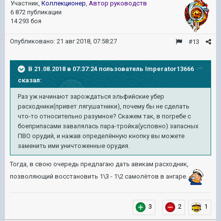
Участник,
Коллекционер
,
Автор руководств
6 872 публикации
14 293 боя
Опубликовано:
21 авг 2018, 07:58:27
#13
В 21.08.2018 в 07:37:24 пользователь
Imperator13666
сказал:
Раз уж начинают зарождаться эльфийские убер
расходники(привет лягушатники), почему бы не сделать
что-то относительно разумное? Скажем так, в погребе с
боеприпасами завалялась пара-тройка(условно) запасных
ПВО орудий, и нажав определённую кнопку вы можете
заменить ими уничтоженные орудия.
Тогда, в свою очередь предлагаю дать авикам расходник,
позволяющий восстановить 1\3 - 1\2 самолётов в ангаре.
3
2
1