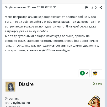
Опубликовано:
21 авг 2018, 07:53:31
#10
Меня например авики не раздражают от слова вообще, мало
того, что их сейчас днём с огнём не сыщешь, так даже из тех что
встречаешь толковых попадается мало. Я на крейсерах даже
заградку уже не вижу с собой.
А вот треугольники раздражают куда больше, причем не
столько сами, сколько их колличество. Вчера (сегодня) ночью
гамал, несколько раз попадались сетапы три шимы, два юянга,
или три шимы, юянга и ещё *** какая-нибудь.
2
1
DiasIre
3 562
Участник
4 017 публикаций