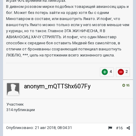
играя 90% времени на линкорах.
В дивном розовом мирке подобных товарищей авианосец царь и
бог. Может без потерь зайти на ордер хотя бы с одним
Минотавром в составе, или ваншотунть Ямато. И пофиг, что
ваншотнуть Ямато можно только если у него мозгов меньше чем
у курицы, но то такое. Главное ЭТА ЖИ НИЧЕСНА, Я В
АВИАНОСИЦ ХАЧУ СТРИЯЛТЬ. И пофиг, что один Минотавр
способен к середине боя оставить Мидвей без самолётов, в
отличии от броневанны сохраняющей потенциал ваншотнуть
ЛЮБЛЮ, ***, цель на протяжении всего жизненного цикла.
4
2
anonym_mQTTShx607Fy
95
Участник
314 публикации
Опубликовано:
21 авг 2018, 08:04:31
#16