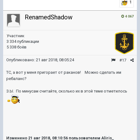
1
RenamedShadow
4 067
Участник
3 334 публикации
5 338 боёв
Опубликовано:
21 авг 2018, 08:05:24
#17
ТС, а вот у меня пригорает от раканов! Можно сделать им
ребаланс?
З.Ы. По минусам считайте, сколько их в этой теме отметилось
Изменено
21 авг 2018, 08:10:56
пользователем Aliris_