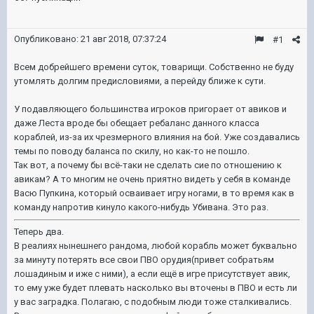
Опубликовано:
21 авг 2018, 07:37:24
#1
Всем добрейшего времени суток, товарищи. Собственно не буду
утомлять долгим предисловиями, а перейду ближе к сути.
У подавляющего большинства игроков пригорает от авиков и
даже Леста вроде бы обещает ребаланс данного класса
кораблей, из-за их чрезмерного влияния на бой. Уже создавались
темы по поводу баланса по скилу, но как-то не пошло.
Так вот, а почему бы всё-таки не сделать сие по отношению к
авикам? А то многим не очень приятно видеть у себя в команде
Васю Пупкина, который осваивает игру ногами, в то время как в
команду напротив кинуло какого-нибудь Убивана. Это раз.
Теперь два.
В реалиях нынешнего рандома, любой корабль может буквально
за минуту потерять все свои ПВО орудия(привет собратьям
лошадиным и иже с ними), а если ещё в игре присутствует авик,
то ему уже будет плевать насколько вы вточены в ПВО и есть ли
у вас заградка. Полагаю, с подобным люди тоже сталкивались.