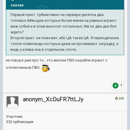
сказал:
Первый пункт: субъективно на сервере десятка два
топовых АВводов которые более менее на равных играют
меж собой и в хлам выносят остальных. Им по два дня боя
ждать?
Второй пункт: не поможет, ибо ЦА такая ЦА. Я периодически
топлю кливленды которые даже не прожимают заградку, а
ведь у клива она в отдельном слоте...
не говоря уже про то , что многие ПВО корабли играют с
отключенным ПВО
1
anonym_XcDuFR7ttLJy
335
Участник
352 публикации