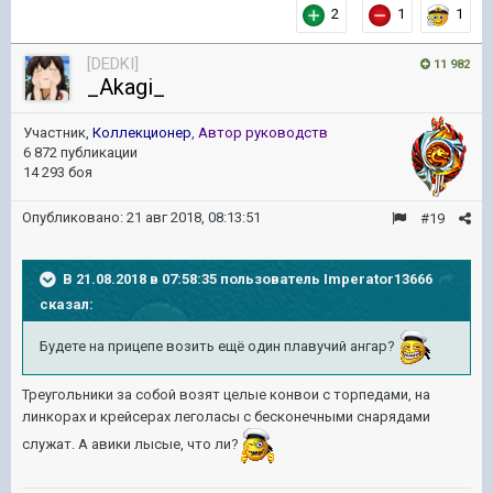
2
1
1
[DEDKI]
11 982
_Akagi_
Участник,
Коллекционер
,
Автор руководств
6 872 публикации
14 293 боя
Опубликовано:
21 авг 2018, 08:13:51
#19
В 21.08.2018 в 07:58:35 пользователь
Imperator13666
сказал:
Будете на прицепе возить ещё один плавучий ангар?
Треугольники за собой возят целые конвои с торпедами, на
линкорах и крейсерах леголасы с бесконечными снарядами
служат. А авики лысые, что ли?