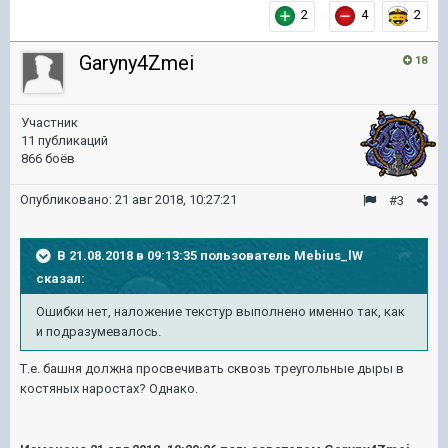
2
4
2
Garyny4Zmei
18
Участник
11 публикаций
866 боёв
Опубликовано:
21 авг 2018, 10:27:21
#3
В 21.08.2018 в 09:13:35 пользователь
Mebius_lW
сказал:
Ошибки нет, наложение текстур выполнено именно так, как
и подразумевалось.
Т.е. башня должна просвечивать сквозь треугольные дыры в
костяных наростах? Однако.