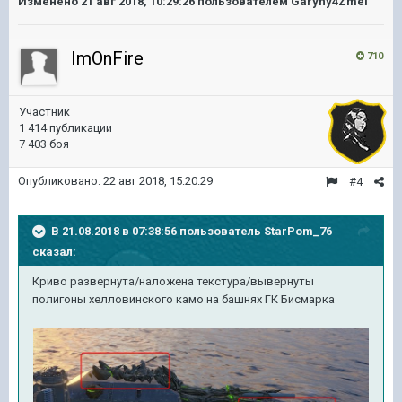
Изменено
21 авг 2018, 10:29:26
пользователем Garyny4Zmei
ImOnFire
710
Участник
1 414 публикации
7 403 боя
Опубликовано:
22 авг 2018, 15:20:29
#4
В 21.08.2018 в 07:38:56 пользователь
StarPom_76
сказал:
Криво развернута/наложена текстура/вывернуты
полигоны хелловинского камо на башнях ГК Бисмарка