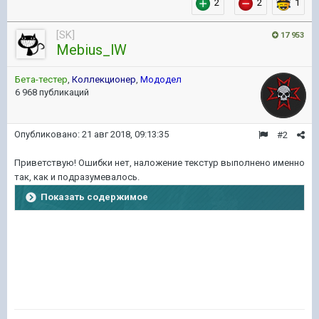
2
2
1
[SK]
17 953
Mebius_lW
Бета-тестер
,
Коллекционер
,
Мододел
6 968 публикаций
Опубликовано:
21 авг 2018, 09:13:35
#2
Приветствую! Ошибки нет, наложение текстур выполнено именно
так, как и подразумевалось.
Показать содержимое