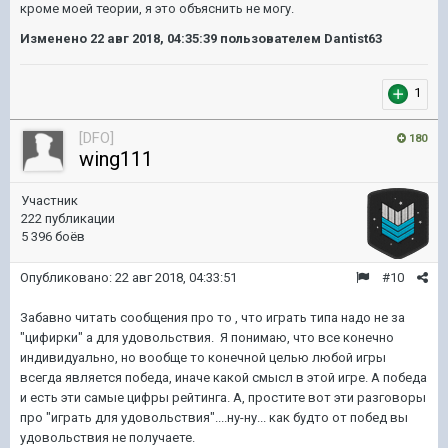
кроме моей теории, я это объяснить не могу.
Изменено
22 авг 2018, 04:35:39
пользователем Dantist63
1
[DFO]
180
wing111
Участник
222 публикации
5 396 боёв
Опубликовано:
22 авг 2018, 04:33:51
#10
Забавно читать сообщения про то , что играть типа надо не за
"цифирки" а для удовольствия. Я понимаю, что все конечно
индивидуально, но вообще то конечной целью любой игры
всегда является победа, иначе какой смысл в этой игре. А победа
и есть эти самые цифры рейтинга. А, простите вот эти разговоры
про "играть для удовольствия"....ну-ну... как будто от побед вы
удовольствия не получаете.