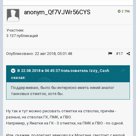
anonym_Qf7VJWr56CYS
2 796
Участник
3 137 публикаций
Опубликовано:
22 авг 2018, 05:01:48
#17
В 22.08.2018 в 04:45:37 пользователь
Izzy_Cash
сказал:
Поддерживаю, было бы интересно иметь некий аналог
танковых отметок, хотя бы.
Ну так и тут можно рисовать отметки на стволах, причём -
разные, на стволах ГК, ПМК, и ПВО.
Например, у Яматки на ГК - 3 отметки, на ПМК и ПВО - по одной.
Или, скажем, подлетает авиковод к Монтане, смотрит с малой