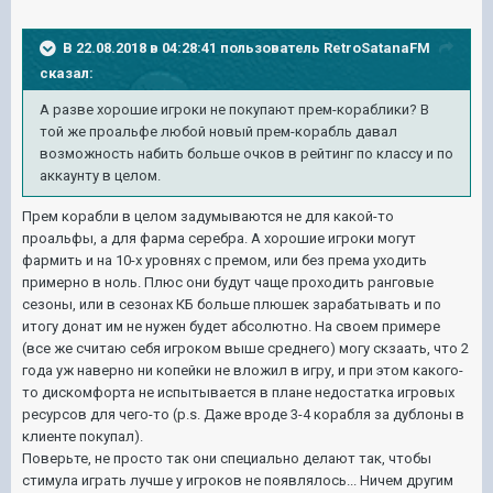
В 22.08.2018 в 04:28:41 пользователь
RetroSatanaFM
сказал:
А разве хорошие игроки не покупают прем-кораблики? В
той же проальфе любой новый прем-корабль давал
возможность набить больше очков в рейтинг по классу и по
аккаунту в целом.
Прем корабли в целом задумываются не для какой-то
проальфы, а для фарма серебра. А хорошие игроки могут
фармить и на 10-х уровнях с премом, или без према уходить
примерно в ноль. Плюс они будут чаще проходить ранговые
сезоны, или в сезонах КБ больше плюшек зарабатывать и по
итогу донат им не нужен будет абсолютно. На своем примере
(все же считаю себя игроком выше среднего) могу скзаать, что 2
года уж наверно ни копейки не вложил в игру, и при этом какого-
то дискомфорта не испытывается в плане недостатка игровых
ресурсов для чего-то (p.s. Даже вроде 3-4 корабля за дублоны в
клиенте покупал).
Поверьте, не просто так они специально делают так, чтобы
стимула играть лучше у игроков не появлялось... Ничем другим