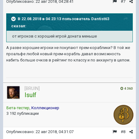
Опубликовано:
22 авг 2018, 04:28:41
#7
В 22.08.2018 в 04:23:13 пользователь
Dantist63
сказал:
от игроков с хорошей игрой доната меньше
А разве хорошие игроки не покупают прем-кораблики? В той же
проальфе любой новый прем-корабль давал возможность
набить больше очков в рейтинг по классу и по аккаунту в целом.
[BRUIN]
4 360
Isulf
Бета-тестер
,
Коллекционер
3 192 публикации
Опубликовано:
22 авг 2018, 04:31:07
#8