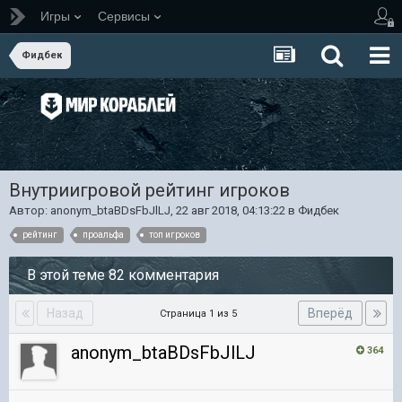
Игры
Сервисы
Фидбек
Внутриигровой рейтинг игроков
Автор:
anonym_btaBDsFbJlLJ
,
22 авг 2018, 04:13:22
в
Фидбек
рейтинг
проальфа
топ игроков
В этой теме 82 комментария
Назад
Вперёд
Страница 1 из 5
anonym_btaBDsFbJlLJ
364