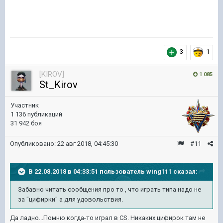
3
1
[KIROV]
1 085
St_Kirov
Участник
1 136 публикаций
31 942 боя
Опубликовано:
22 авг 2018, 04:45:30
#11
В 22.08.2018 в 04:33:51 пользователь
wing111
сказал:
Забавно читать сообщения про то , что играть типа надо не
за "цифирки" а для удовольствия.
Да ладно...Помню когда-то играл в CS. Никаких цифирок там не