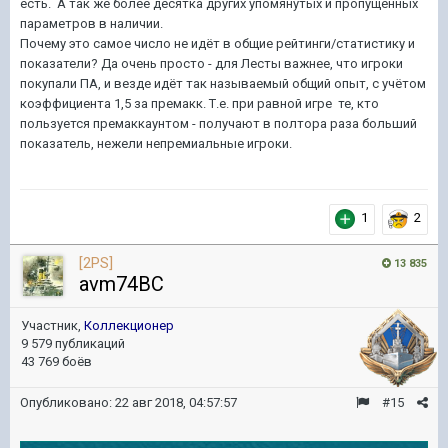
есть. А так же более десятка других упомянутых и пропущенных
параметров в наличии.
Почему это самое число не идёт в общие рейтинги/статистику и
показатели? Да очень просто - для Лесты важнее, что игроки
покупали ПА, и везде идёт так называемый общий опыт, с учётом
коэффициента 1,5 за премакк. Т.е. при равной игре те, кто
пользуется премаккаунтом - получают в полтора раза больший
показатель, нежели непремиальные игроки.
1
2
[2PS]
13 835
avm74BC
Участник,
Коллекционер
9 579 публикаций
43 769 боёв
Опубликовано:
22 авг 2018, 04:57:57
#15