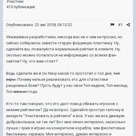
Участник
415 публикаций
Опубликовано:
22 авг 2018, 04:13:22
#1
Уважаемые разработчики, никогда вас ни о чем не просил, но
сейчас собираюсь завести старую форумную пластинку. Ну,
сделайте вы, пожалуйста нормальный рейтинг в клиенте. Ну,
сколько можно полагаться на информацию со всяких фан-
сайтов? Ну, что вам стоит?
Ведь сделали же в Go Navy какой-то прототип с топ дня,
топ
ихры.
Почему нельзя реализовать это для статистики
рандомных боев? Пусть будут у нас свои Топ-недели, Топ-месяца,
Топ-
миньон
-года.
Кто-то там говорил, что это даст повод обижать игроков с
низким рейтингом? Да не вопрос. Сделайте простую галочку в
аккаунте "Участвовать в рейтинге" и все. У нас же все движухи
добровольные, не так ли? Вот мне лично интересно, насколько
лучше / хуже я играю на конкретном корабле, чем фиолетовые
баклажаны сервера. Мне интересно, думаю интересно и