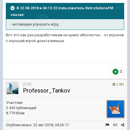
В 22.08.2018 в 04:13:22 пользователь
RetroSatanaFM
сказал:
- мотивация улучшать игру,
Вот это как раз разработчикам не нужно абсолютно... от игроков
с хорошей игрой доната меньше
2
[FW]
1 731
Professor_Tankov
Участник
2 445 публикаций
8 779 боёв
Опубликовано:
22 авг 2018, 04:26:17
#5