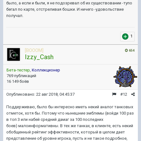
было, а если и были, я не подозревал об их существовании -тупо
бегал по карте, отстреливая бошки. И ничего -удовольствие
получал.
1
[BOOOM]
654
Izzy_Cash
Бета-тестер
,
Коллекционер
769 публикаций
16 149 боёв
Опубликовано:
22 авг 2018, 04:45:37
#12
Поддерживаю, было бы интересно иметь некий аналог танковых
отметок, хотя бы. Потому что нынешние эмблемы (войди 100 раз
в топ 3 или набей средний дамаг за 100 последних
боев) малоинформативны. В тех же танках, в клиенте, есть некий
обобщенный рейтинг эффективности, который в целом дает
представление об уровне игрока, пусть и не такое подробное,