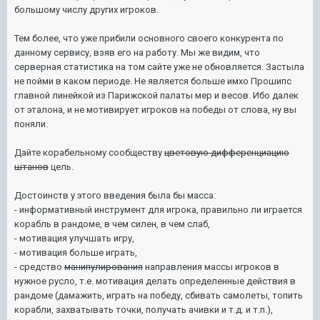
большому числу других игроков.
Тем более, что уже прибили основного своего конкурента по
данному сервису, взяв его на работу. Мы же видим, что
серверная статистика на том сайте уже не обновляется. Застыла
не пойми в каком периоде. Не является больше имхо Прошипс
главной линейкой из Парижской палаты мер и весов. Ибо далек
от эталона, и не мотивирует игроков на победы от слова, ну вы
поняли.
Дайте корабельному сообществу
цветовую дифференциацию
штанов
цель.
Достоинств у этого введения была бы масса:
- информативный инструмент для игрока, правильно ли играется
корабль в рандоме, в чем силен, в чем слаб,
- мотивация улучшать игру,
- мотивация больше играть,
- средство
манипулирования
направления массы игроков в
нужное русло, т.е. мотивация делать определенные действия в
рандоме (дамажить, играть на победу, сбивать самолеты, топить
корабли, захватывать точки, получать ачивки и т.д. и т.п.),