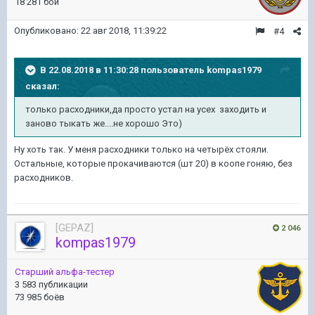
18 281 бой
Опубликовано:
22 авг 2018, 11:39:22
#4
В 22.08.2018 в 11:30:28 пользователь
kompas1979
сказал:
только расходники,да просто устал на усех заходить и
заново тыкать же....не хорошо Это)
Ну хоть так. У меня расходники только на четырёх стояли.
Остальные, которые прокачиваются (шт 20) в коопе гоняю, без
расходников.
[GEPAZ]
2 046
kompas1979
Старший альфа-тестер
3 583 публикации
73 985 боёв