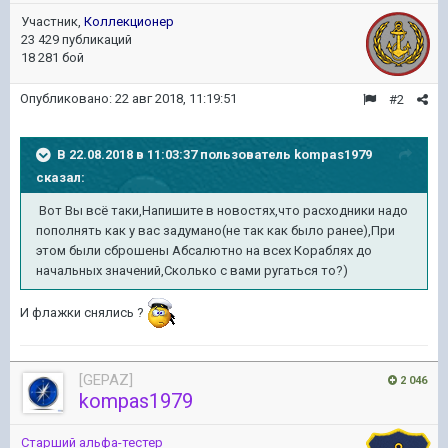
Участник,
Коллекционер
23 429 публикаций
18 281 бой
Опубликовано:
22 авг 2018, 11:19:51
#2
В 22.08.2018 в 11:03:37 пользователь
kompas1979
сказал:
Вот Вы всё таки,Напишите в новостях,что расходники надо
пополнять как у вас задумано(не так как было ранее),При
этом были сброшены Абсалютно на всех Кораблях до
начальных значений,Сколько с вами ругаться то?)
И флажки снялись ?
[GEPAZ]
2 046
kompas1979
Старший альфа-тестер