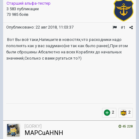
Старший альфа-тестер
3 583 публикации
73 985 боёв
Опубликовано:
22 авг 2018, 11:03:37
#1
Вот Вы всё таки,Напишите в новостях,что расходники надо
пополнять как у вас задумано(не так как было ранее),При этом
были сброшены Абсалютно на всех Кораблях до начальных
значений,Сколько с вами ругаться то?)
2
2
[GORKY]
45 228
MAPCuAHNH