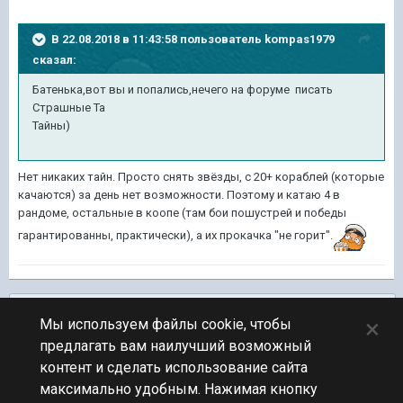
В 22.08.2018 в 11:43:58 пользователь
kompas1979
сказал:
Батенька,вот вы и попались,нечего на форуме писать
Страшные Та
Тайны)
Нет никаких тайн. Просто снять звёзды, с 20+ кораблей (которые
качаются) за день нет возможности. Поэтому и катаю 4 в
рандоме, остальные в коопе (там бои пошустрей и победы
гарантированны, практически), а их прокачка "не горит".
Подписчики
0
×
Мы используем файлы cookie, чтобы
предлагать вам наилучший возможный
ПЕРЕЙТИ К СПИСКУ ТЕМ
контент и сделать использование сайта
Флудилка
максимально удобным. Нажимая кнопку