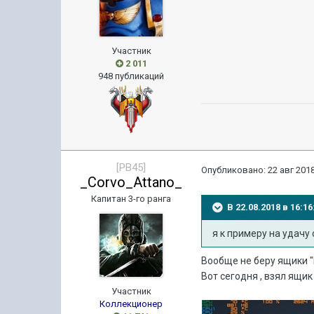
Участник
2 011
948 публикаций
[PB45]
Опубликовано:
22 авг 2018
_Corvo_Attano_
Капитан 3-го ранга
В 22.08.2018 в 16:
я к примеру на удачу 
Вообще не беру ящики "
Вот сегодня , взял ящик 
Участник
Коллекционер