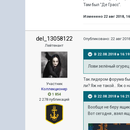
Там был "Де Грасс".
Изменено
22 авг 2018, 1
del_13058122
Опубликовано:
22 авг 2018
Лейтенант
В 22.08.2018 в 16:
Лови зелёный огурец 
Так лидером форума был
Участник
ли? Яж не такой... Яж о 
Коллекционер
1 854
В 22.08.2018 в 16:
2 278 публикаций
Вообще не беру ящики
Вот сегодня , взял ящ