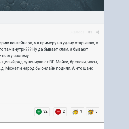
Жалоба
#1
рию контейнера, я к примеру на удачу открываю, а
то там внутри??? Ну да бывает хлам, а бывают
ть эту систему.
целый ряд сувенирки от ВГ. Майки, брелоки, часы,
т.д. Может и народ бы онлайн поднял. А что шанс
32
2
1
5