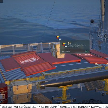
ик" выпал когда брал ящик категории " Больше сигналов и камуфляже