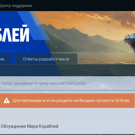
Центр поддержки
ии
Ответы разработчиков
Супер контейнер! И супер приз АВТОМОБИЛЬ!
Для публикации в этом разделе необходимо провести 50 боёв.
в
Обсуждение Мира Кораблей