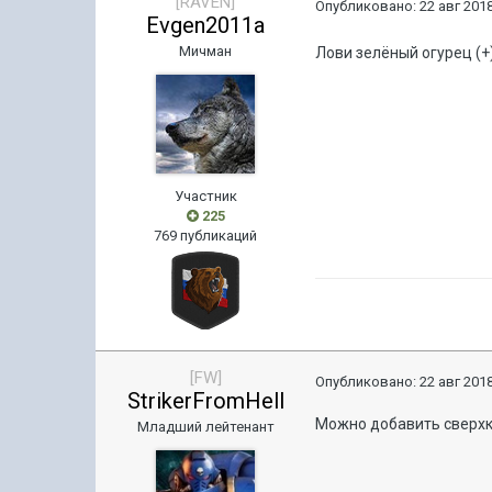
[RAVEN]
Опубликовано:
22 авг 2018
Evgen2011a
Мичман
Лови зелёный огурец (+
Участник
225
769 публикаций
[FW]
Опубликовано:
22 авг 2018
StrikerFromHell
Можно добавить сверхк
Младший лейтенант