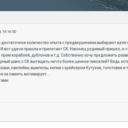
, 16:16:50
 достаточное количество опыта с предвкушением выбирают катего
.. И вот удача пришла и прилетает СК. Наконец родимый пришел, а ч
прем кораблей, дублонов и т.д. Собственно хочу предложить разви
рный шанс с СК вытащить нечто более ценное пикселей? Ведь есть 
заки, наклейки, вымпелы, кепки с крейсером Кутузов, толстовки и 
я на память мотивирует...
тами.