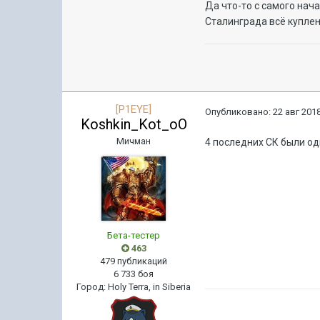
Да что-то с самого нача
Сталинграда всё куплено
[P1EYE]
Опубликовано:
22 авг 2018
Koshkin_Kot_oO
Мичман
4 последних СК были од
Бета-тестер
463
479 публикаций
6 733 боя
Город
:
Holy Terra, in Siberia