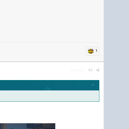
1
Жалоба
#4