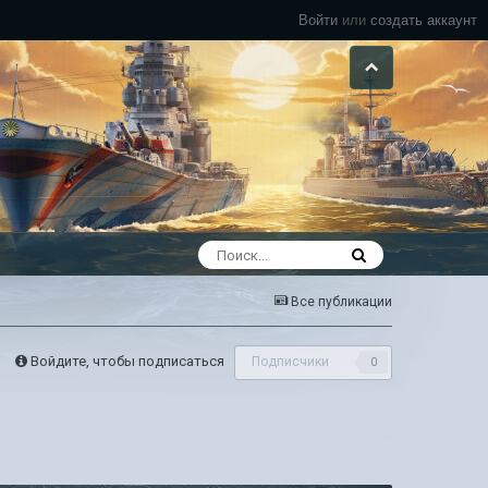
Войти
или
создать аккаунт
Все публикации
Войдите, чтобы подписаться
Подписчики
0