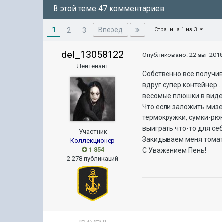
В этой теме 47 комментариев
1
Вперёд
2
3
Страница 1 из 3
del_13058122
Опубликовано:
22 авг 2018
Лейтенант
Собственно все получив
вдруг супер контейнер.
весомые плюшки в виде 
Что если заложить мизе
термокружки, сумки-рюк
выиграть что-то для себ
Участник
Закидываем меня тома
Коллекционер
1 854
С Уважением Пень!
2 278 публикаций