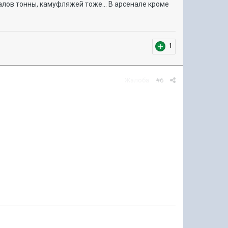
налов тонны, камуфляжей тоже... В арсенале кроме
1
Жалоба
#6