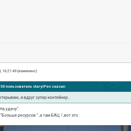
, 16:21:49
(изменено)
16:50 пользователь
staryiPen
сказал:
открываю, а вдруг супер контейнер...
На удачу".
"Больше ресурсов " ,а там БАЦ ! ,вот это :