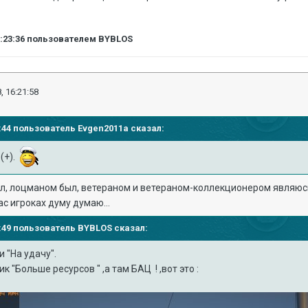
6:23:36
пользователем BYBLOS
, 16:21:58
19:44 пользователь
Evgen2011a
сказал:
(+).
, лоцманом был, ветераном и ветераном-коллекционером являюсь..
нас игроках думу думаю...
21:49 пользователь
BYBLOS
сказал:
 "На удачу".
ик "Больше ресурсов " ,а там БАЦ ! ,вот это :