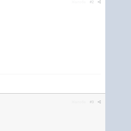
Жалоба
#2
Жалоба
#3