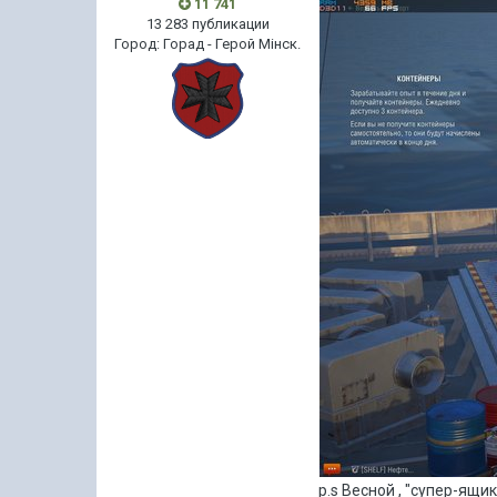
11 741
13 283 публикации
Город
:
Горад - Герой Мiнск.
p.s Весной , "супер-ящ