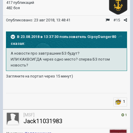
417 публикаций
482 боя
Опубликовано:
23 авг 2018, 13:48:41
#15
В 23.08.2018 в 13:37:30 пользователь
GipsyDanger80
сказал:
А новости про завтрашние БЗ будут?
ИЛИ КАКВСИГДА через одно место? сперва БЗ потом
новость?
Загляните на портал через 15 минут)
1
[MSF]
1
Jack11031983