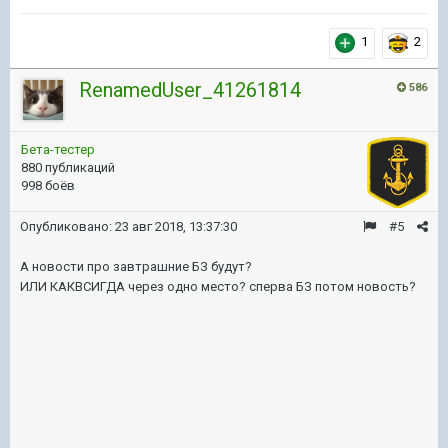
1
2
RenamedUser_41261814
586
Бета-тестер
880 публикаций
998 боёв
Опубликовано:
23 авг 2018, 13:37:30
#5
А новости про завтрашние БЗ будут?
ИЛИ КАКВСИГДА через одно место? сперва БЗ потом новость?