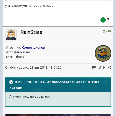
у мну нормуль, с первого раза.
7
RainStars
418
Участник,
Коллекционер
787 публикаций
12 810 боёв
Опубликовано:
23 авг 2018, 13:51:26
#19
В 23.08.2018 в 13:49:42 пользователь
Jack11031983
сказал:
А у меня код не вводится