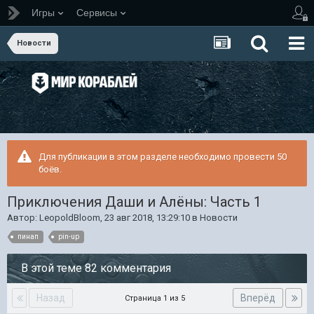
Игры
Сервисы
Новости
Для публикации в этом разделе необходимо провести 50
боёв.
Приключения Даши и Алёны: Часть 1
Автор:
LeopoldBloom
,
23 авг 2018, 13:29:10
в
Новости
пинап
pin-up
В этой теме 82 комментария
Назад
Вперёд
Страница 1 из 5