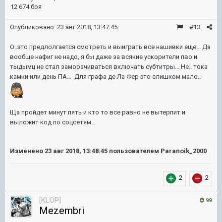
12 674 боя
Опубликовано:
23 авг 2018, 13:47:45
#13
О..это предлолгается смотреть и выиграть все нашивки еще... Да
вообще нафиг не надо, я бы даже за всякие ускорители пво и
тыдымц не стал заморачиваться включать субтитры... Не.. тока
камки или день ПА... Для графа де Ла Фер это слишком мало..
Ща пройдет минут пять и кто то все равно не вытерпит и
выложит код по соцсетям...
Изменено
23 авг 2018, 13:48:45
пользователем Paranoik_2000
2
2
[KLOP]
99
Mezembri