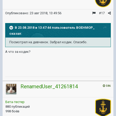
Опубликовано:
23 авг 2018, 13:49:56
#17
В 23.08.2018 в 13:47:44 пользователь
BOEHMOP_
сказал:
Посмотрел на девченок. Забрал кодик. Спасибо.
А что за кодик?
RenamedUser_41261814
586
Бета-тестер
880 публикаций
998 боёв