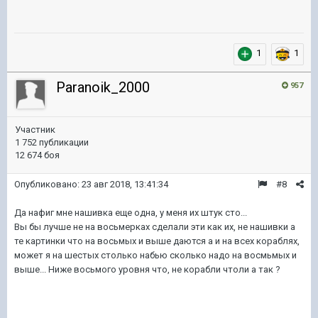
1
1
Paranoik_2000
957
Участник
1 752 публикации
12 674 боя
Опубликовано:
23 авг 2018, 13:41:34
#8
Да нафиг мне нашивка еще одна, у меня их штук сто...
Вы бы лучше не на восьмерках сделали эти как их, не нашивки а
те картинки что на восьмых и выше даются а и на всех кораблях,
может я на шестых столько набью сколько надо на восмьмых и
выше... Ниже восьмого уровня что, не корабли чтоли а так ?