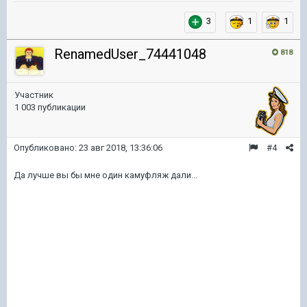
3
1
1
RenamedUser_74441048
818
Участник
1 003 публикации
Опубликовано:
23 авг 2018, 13:36:06
#4
Да лучше вы бы мне один камуфляж дали...