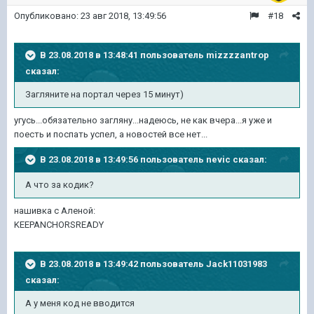
Опубликовано:
23 авг 2018, 13:49:56
#18
В 23.08.2018 в 13:48:41 пользователь
mizzzzantrop
сказал:
Загляните на портал через 15 минут)
угусь...обязательно загляну...надеюсь, не как вчера...я уже и
поесть и поспать успел, а новостей все нет...
В 23.08.2018 в 13:49:56 пользователь
nevic
сказал:
А что за кодик?
нашивка с Аленой:
KEEPANCHORSREADY
В 23.08.2018 в 13:49:42 пользователь
Jack11031983
сказал:
А у меня код не вводится