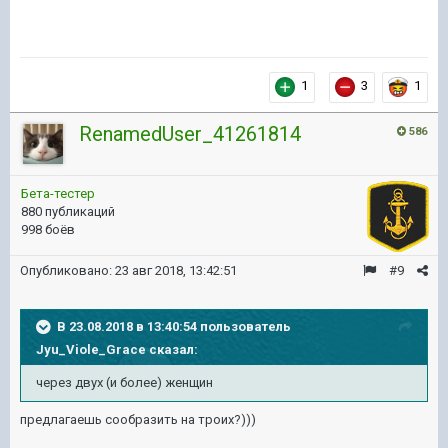
1
3
1
RenamedUser_41261814
586
Бета-тестер
880 публикаций
998 боёв
Опубликовано:
23 авг 2018, 13:42:51
#9
В 23.08.2018 в 13:40:54 пользователь
Jyu_Viole_Grace
сказал:
через двух (и более) женщин
предлагаешь сообразить на троих?)))