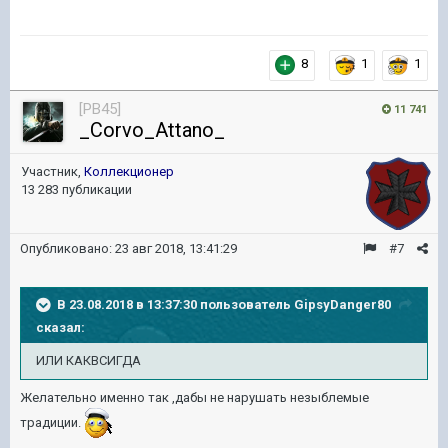
8
1
1
[PB45]
11 741
_Corvo_Attano_
Участник,
Коллекционер
13 283 публикации
Опубликовано:
23 авг 2018, 13:41:29
#7
В 23.08.2018 в 13:37:30 пользователь
GipsyDanger80
сказал:
ИЛИ КАКВСИГДА
Желательно именно так ,дабы не нарушать незыблемые
традиции.