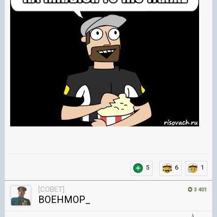
5
6
1
[COBET]
3 401
BOEHMOP_