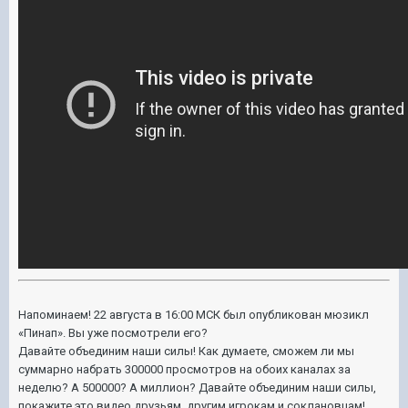
Напоминаем! 22 августа в 16:00 МСК был опубликован мюзикл
«Пинап». Вы уже посмотрели его?
Давайте объединим наши силы! Как думаете, сможем ли мы
суммарно набрать 300000 просмотров на обоих каналах за
неделю? А 500000? А миллион? Давайте объединим наши силы,
покажите это видео друзьям, другим игрокам и соклановцам!