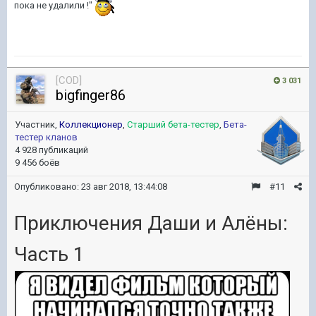
пока не удалили !"
[COD]
3 031
bigfinger86
Участник,
Коллекционер
,
Старший бета-тестер
,
Бета-
тестер кланов
4 928 публикаций
9 456 боёв
Опубликовано:
23 авг 2018, 13:44:08
#11
Приключения Даши и Алёны:
Часть 1