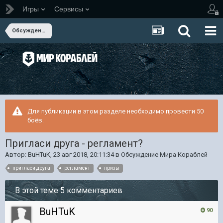
Игры
Сервисы
Обсуждение Мира Кораблей
Для публикации в этом разделе необходимо провести 50
боёв.
Пригласи друга - регламент?
Автор:
BuHTuK
,
23 авг 2018, 20:11:34
в
Обсуждение Мира Кораблей
пригласи друга
регламент
призы
В этой теме 5 комментариев
BuHTuK
90