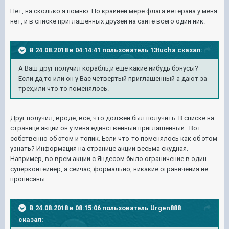
Нет, на сколько я помню. По крайней мере флага ветерана у меня
нет, и в списке приглашенных друзей на сайте всего один ник.
В 24.08.2018 в 04:14:41 пользователь
13tucha
сказал:
А Ваш друг получил корабль,и еще какие нибудь бонусы?
Если да,то или он у Вас четвертый приглашенный а дают за
трех,или что то поменялось.
Друг получил, вроде, всё, что должен был получить. В списке на
странице акции он у меня единственный приглашенный. Вот
собственно об этом и топик. Если что-то поменялось как об этом
узнать? Информация на странице акции весьма скудная.
Например, во врем акции с Яндесом было ограничение в один
суперконтейнер, а сейчас, формально, никакие ограничения не
прописаны...
В 24.08.2018 в 08:15:06 пользователь
Urgen888
сказал: