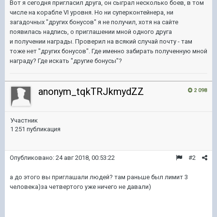
Вот я сегодня пригласил друга, он сыграл несколько боев, в том
числе на корабле VI уровня. Но ни суперконтейнера, ни
загадочных "других бонусов" я не получил, хотя на сайте
появилась надпись, о приглашении мной одного друга
и получении награды. Проверил на всякий случай почту - там
тоже нет "других бонусов". Где именно забирать полученную мной
награду? Где искать "другие бонусы"?
anonym_tqkTRJkmydZZ
2 098
Участник
1 251 публикация
Опубликовано:
24 авг 2018, 00:53:22
#2
а до этого вы приглашали людей? там раньше был лимит 3
человека)за четвертого уже ничего не давали)