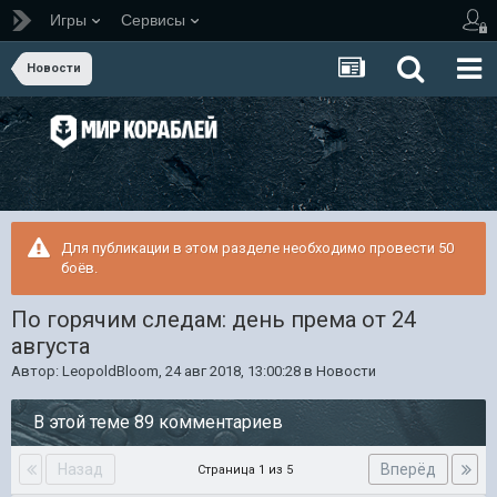
Игры
Сервисы
Новости
Для публикации в этом разделе необходимо провести 50
боёв.
По горячим следам: день према от 24
августа
Автор:
LeopoldBloom
,
24 авг 2018, 13:00:28
в
Новости
В этой теме 89 комментариев
Назад
Вперёд
Страница 1 из 5