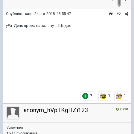
Опубликовано:
24 авг 2018, 13:55:47
#2
уРа ,День према на халяву.... Щедро
7
1
1
anonym_hVpTKgHZi123
2 290
Участник
1 911 публикация