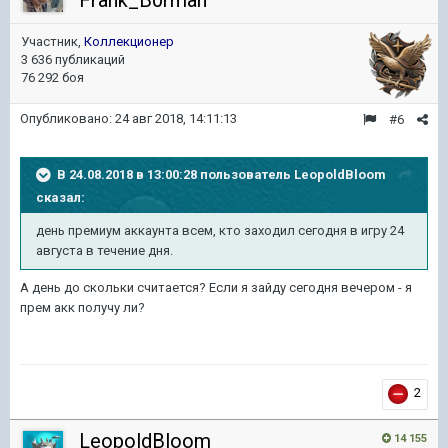
Frank_B0rman
Участник,
Коллекционер
3 636 публикаций
76 292 боя
Опубликовано:
24 авг 2018, 14:11:13
#6
В 24.08.2018 в 13:00:28 пользователь
LeopoldBloom
сказал:
день премиум аккаунта всем, кто заходил сегодня в игру 24
августа в течение дня.
А день до скольки считается? Если я зайду сегодня вечером - я
прем акк получу ли?
2
LeopoldBloom
14 155