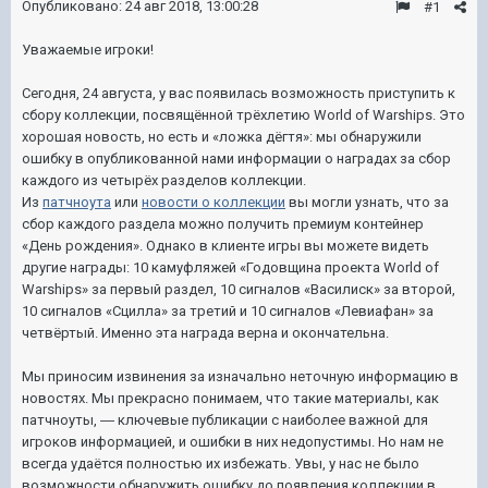
Опубликовано:
24 авг 2018, 13:00:28
#1
Уважаемые игроки!
Сегодня, 24 августа, у вас появилась возможность приступить к
сбору коллекции, посвящённой трёхлетию
World
of
Warships
. Это
хорошая новость, но есть и «ложка дёгтя»: мы обнаружили
ошибку в опубликованной нами информации о наградах за сбор
каждого из четырёх разделов коллекции.
Из
патчноута
или
новости о коллекции
вы могли узнать, что за
сбор каждого раздела можно получить премиум контейнер
«День рождения». Однако в клиенте игры вы можете видеть
другие награды: 10 камуфляжей «Годовщина проекта
World
of
Warships
» за первый раздел, 10 сигналов «Василиск» за второй,
10 сигналов «Сцилла» за третий и 10 сигналов «Левиафан» за
четвёртый. Именно эта награда верна и окончательна.
Мы приносим извинения за изначально неточную информацию в
новостях. Мы прекрасно понимаем, что такие материалы, как
патчноуты,
―
ключевые публикации с наиболее важной для
игроков информацией, и ошибки в них недопустимы. Но нам не
всегда удаётся полностью их избежать. Увы, у нас не было
возможности обнаружить ошибку до появления коллекции в