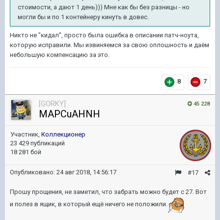
стоимости, а дают 1 день))) Мне как бы без разницы - но
могли бы и по 1 контейнеру кинуть в довес.
Никто не "кидал", просто была ошибка в описании патч-ноута,
которую исправили. Мы извиняемся за свою оплошность и даём
небольшую компенсацию за это.
8
7
[GORKY]
45 228
MAPCuAHNH
Участник,
Коллекционер
23 429 публикаций
18 281 бой
Опубликовано:
24 авг 2018, 14:56:17
#17
Прошу прощения, не заметил, что забрать можно будет с 27. Вот
и полез в ящик, в который ещё ничего не положили.