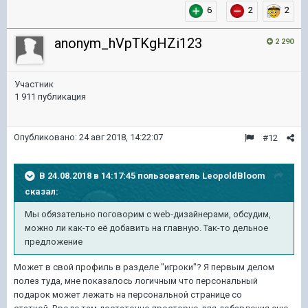
6
2
2
anonym_hVpTKgHZi123
2 290
Участник
1 911 публикация
Опубликовано:
24 авг 2018, 14:22:07
#12
В 24.08.2018 в 14:17:45 пользователь
LeopoldBloom
сказал:
Мы обязательно поговорим с web-дизайнерами, обсудим,
можно ли как-то её добавить на главную. Так-то дельное
предложение
Может в свой профиль в разделе "игроки"? Я первым делом
полез туда, мне показалось логичным что персональный
подарок может лежать на персональной странице со