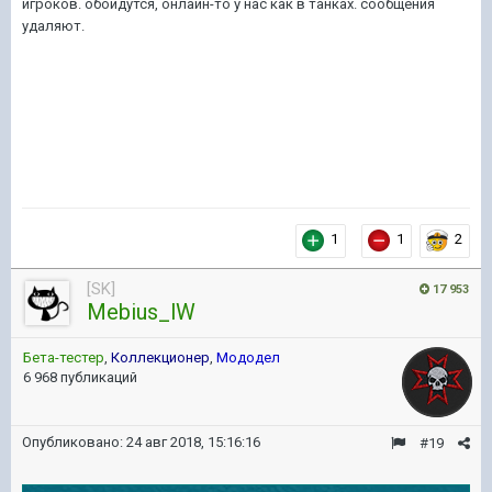
игроков. обойдутся, онлайн-то у нас как в танках. сообщения
удаляют.
1
1
2
[SK]
17 953
Mebius_lW
Бета-тестер
,
Коллекционер
,
Мододел
6 968 публикаций
Опубликовано:
24 авг 2018, 15:16:16
#19