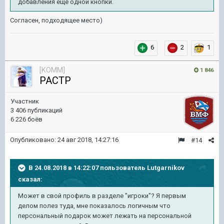
добавления еще одной кнопки.
Согласен, подходящее место)
6
2
1
[KOMM]
1 846
PACTP
Участник
3 406 публикаций
6 226 боёв
Опубликовано:
24 авг 2018, 14:27:16
#14
В 24.08.2018 в 14:22:07 пользователь
Lutgarnikov
сказал:
Может в свой профиль в разделе "игроки"? Я первым
делом полез туда, мне показалось логичным что
персональный подарок может лежать на персональной