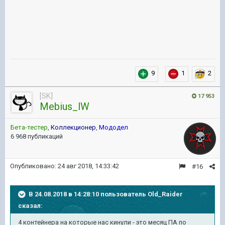
9
1
2
[SK]
17 953
Mebius_lW
Бета-тестер
,
Коллекционер
,
Мододел
6 968 публикаций
Опубликовано:
24 авг 2018, 14:33:42
#16
В 24.08.2018 в 14:28:10 пользователь
Old_Raider
сказал:
4 контейнера на которые нас кинули - это месяц ПА по