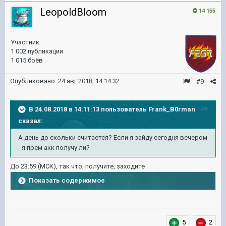
LeopoldBloom
14 155
Участник
1 002 публикации
1 015 боёв
Опубликовано:
24 авг 2018, 14:14:32
#9
В 24.08.2018 в 14:11:13 пользователь
Frank_B0rman
сказал:
А день до скольки считается? Если я зайду сегодня вечером
- я прем акк получу ли?
До 23:59 (МСК), так что, получите, заходите
Показать содержимое
5
2