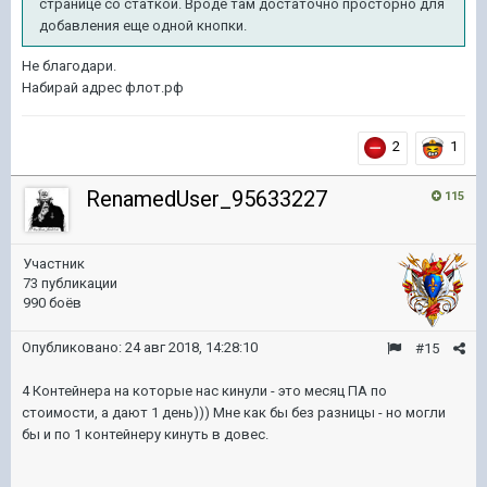
странице со статкой. Вроде там достаточно просторно для
добавления еще одной кнопки.
Не благодари.
Набирай адрес флот.рф
2
1
RenamedUser_95633227
115
Участник
73 публикации
990 боёв
Опубликовано:
24 авг 2018, 14:28:10
#15
4 Контейнера на которые нас кинули - это месяц ПА по
стоимости, а дают 1 день))) Мне как бы без разницы - но могли
бы и по 1 контейнеру кинуть в довес.