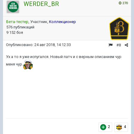
WERDER_BR
270
Бета-тестер
, Участник,
Коллекционер
576 публикаций
9 152 боя
Опубликовано:
24 авг 2018, 14:12:33
#8
Ух а то я уже испугался. Новый патч и с верным описанием чур
меня чур.
2
4