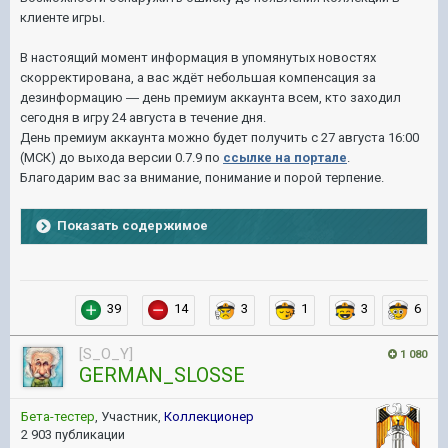
клиенте игры.
В настоящий момент информация в упомянутых новостях
скорректирована, а вас ждёт небольшая компенсация за
дезинформацию
―
день премиум аккаунта всем, кто заходил
сегодня в игру 24 августа в течение дня.
День премиум аккаунта можно будет получить с 27 августа 16:00
(МСК) до выхода версии 0.7.9 по
ссылке на портале
.
Благодарим вас за внимание, понимание и порой терпение.
Показать содержимое
39
14
3
1
3
6
[S_O_Y]
1 080
GERMAN_SLOSSE
Бета-тестер
, Участник,
Коллекционер
2 903 публикации