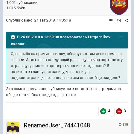
1 002 публикации
1 015 боёв
Опубликовано:
24 авг 2018, 14:05:18
#4
В 24.08.2018 в 13:59:38 пользователь
Lutgarnikov
сказал:
О, спасибо за прямую ссылку, обнаружил там день према за
го нави. А вот как в следующий раз нащупать на портале эту
страницу где можно проверить наличие подарков? Я
потыкал в главную страницу, что-то нигде
подаркостраницы не нашел, в каком она вообще разделе?
Эта ссылка регулярно публикуется в новостях с наградами за
общие тесты. Она всегда одна и та же.
4
3
RenamedUser_74441048
818